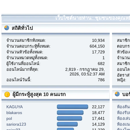
เว็บไซต์นายท่าน::ชุมชนของคุณหมี 
สถิติทั่วไป
จำนวนสมาชิกทั้งหมด:
10,934
สมาชิกเ
จำนวนตอบกระทู้ทั้งหมด:
604,150
ตอบกระท
จำนวนหัวข้อทั้งหมด:
17,729
หัวข้อเ
จำนวนหมวดหมู่ทั้งหมด:
1
จำนวนบ
ผู้ใช้งานที่ออนไลน์:
682
สมาชิก
ออนไลน์มากที่สุด:
2,819 - กรกฎาคม 29,
ออนไลน์
2026, 03:52:37 AM
อัตราส
ออนไลน์วันนี้:
786
หญิง:
ผู้มีกระทู้สูงสุด 10 คนแรก
บอร
KAGUYA
22,127
ห้องสั
blakaros
18,477
ห้องรั
pol
17,441
ห้องเล
sariora123
14,129
ห้องแ
gaiar33
11,229
ห้องโท