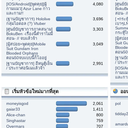
[IOS/Android][พูดคุย][ผู้
4,080
[ศูนย์
กามแมว] Azur Lane กาว
BokuBen
และกาม!!
สอน- //
(ฐานบัญชาการ) Hololive
3,696
[ •กระท
กลุ่มไอดอล (?) Vtuber
เบาๆLN
Summer
[ศูนย์บัญชาการภาคสนาม]
3,303
กระทู้ไ
BokuBen -เรื่องนี้ตำราไม่มี
สอน- // จบแล้วจ้า
[มู้สปอ
Suit G
[มู้สปอย+พูดคุย]Mobile
3,049
Bloode
Suit Gundam Iron
ตอน50จ
Blooded Orphans
ตอน50จบแบบนี้ก็โออยู่
[ฐานบัญ
/ ประก
[ฐานบัญชาการ] อีหนูตู้เย็น
2,991
/ ประกาศอนิเมแล้วจ้า
[IOS/An
กามแมว
และกา
เริ่มหัวข้อใหม่มากที่สุด
ออน
moneyisgod
2,061
pol
gaiar33
1,411
tidday
Alice-chan
800
Singhastar
759
amard
Overmars
707