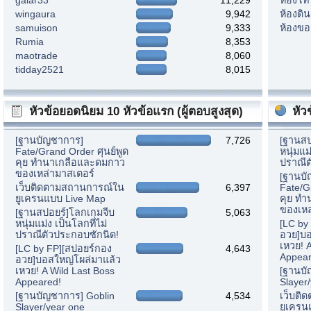
wingaura
9,942
ห้องดิ
samuison
9,333
ห้องขอ
Rumia
8,353
maotrade
8,060
tidday2521
8,015
หัวข้อยอดนิยม 10 หัวข้อแรก (ผู้ตอบสูงสุด)
หัว
[ฐานบัญชาการ]
7,726
[ฐานสป
Fate/Grand Order ศุนย์พูด
หนุ่มแม
คุย ทำนาเกลือและดมกาว
ปราณีต
ของเหล่ามาสเตอร์
[ฐานบ
เว็บติดตามสถานการณ์ใน
6,397
Fate/G
ยูเครนแบบ Live Map
คุย ท
ของเหล
[ฐานสปอยร์]โลกเกมจีบ
5,063
หนุ่มแม่ง เป็นโลกที่ไม่
[LC by
ปราณีตัวประกอบซักนิด!
อวย]บอ
เหวย! 
[LC by FP][สปอยร์กอง
4,643
Appear
อวย]บอสใหญ่โผล่มาแล้ว
เหวย! A Wild Last Boss
[ฐานบั
Appeared!
Slayer
[ฐานบัญชาการ] Goblin
4,534
เว็บติ
Slayer/year one
ยูเครน