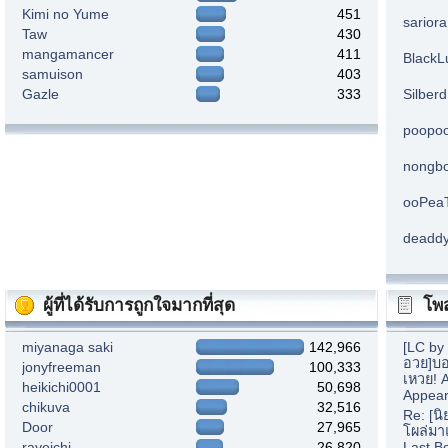
Kimi no Yume
451
sarior
Taw
430
mangamancer
411
BlackL
samuison
403
Gazle
333
Silberd
poopo
nongb
ooPea
deadd
ผู้ที่ได้รับการถูกใจมากที่สุด
โพส
miyanaga saki
142,966
[LC by
อวย]บอ
jonyfreeman
100,333
เหวย! 
heikichi0001
50,698
Appear
chikuva
32,516
Re: [น
Door
27,965
โผล่มา
rayeichi
26,820
Last B