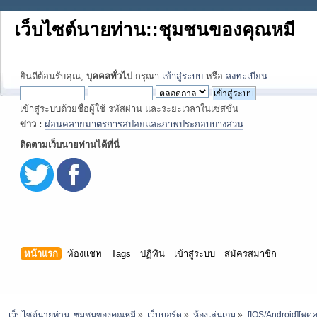
เว็บไซต์นายท่าน::ชุมชนของคุณหมี
ยินดีต้อนรับคุณ,
บุคคลทั่วไป
กรุณา
เข้าสู่ระบบ
หรือ
ลงทะเบียน
เข้าสู่ระบบด้วยชื่อผู้ใช้ รหัสผ่าน และระยะเวลาในเซสชั่น
ข่าว :
ผ่อนคลายมาตรการสปอยและภาพประกอบบางส่วน
ติดตามเว็บนายท่านได้ที่นี่
หน้าแรก
ห้องแชท
Tags
ปฏิทิน
เข้าสู่ระบบ
สมัครสมาชิก
เว็บไซต์นายท่าน::ชุมชนของคุณหมี
»
เว็บบอร์ด
»
ห้องเล่นเกม
»
[IOS/Android][พูด