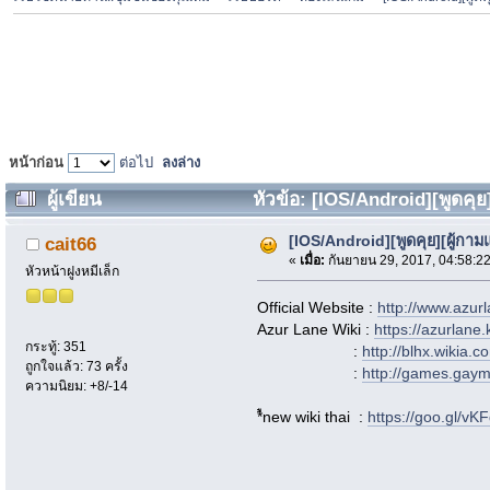
หน้าก่อน
ต่อไป
ลงล่าง
ผู้เขียน
หัวข้อ: [IOS/Android][พูดคุ
[IOS/Android][พูดคุย][ผู้ก
cait66
«
เมื่อ:
กันยายน 29, 2017, 04:58:2
หัวหน้าฝูงหมีเล็ก
Official Website :
http://www.azurl
Azur Lane Wiki :
https://azurlan
กระทู้: 351
:
http://blhx.wikia.
ถูกใจแล้ว: 73 ครั้ง
:
http://games.gaym
ความนิยม: +8/-14
*ืnew wiki thai :
https://goo.gl/vK