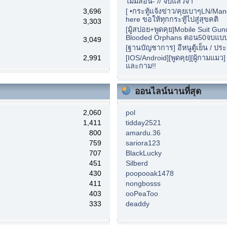
ไม่มีสอน- // จบแล้วจ้า
3,696
[ •กระทู้แจ้งข่าว/คุยเบาๆLN/Ma
here ขอให้ทุกกระทู้ไปสู่สุขคติ
3,303
[มู้สปอย+พูดคุย]Mobile Suit Gu
Blooded Orphans ตอน50จบแบบนี
3,049
[ฐานบัญชาการ] อีหนูตู้เย็น / ปร
2,991
[IOS/Android][พูดคุย][ผู้กามแมว
และกาม!!
ออนไลน์นานที่สุด
2,060
pol
1,411
tidday2521
800
amardu.36
759
sariora123
707
BlackLucky
451
Silberd
430
poopooak1478
411
nongbosss
403
ooPeaToo
333
deaddy