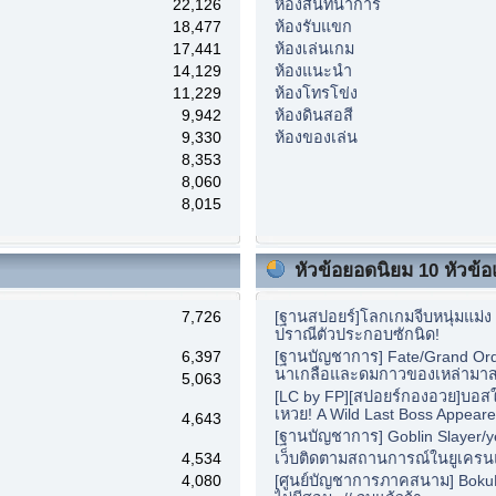
22,126
ห้องสันทนาการ
18,477
ห้องรับแขก
17,441
ห้องเล่นเกม
14,129
ห้องแนะนำ
11,229
ห้องโทรโข่ง
9,942
ห้องดินสอสี
9,330
ห้องของเล่น
8,353
8,060
8,015
หัวข้อยอดนิยม 10 หัวข้อแ
7,726
[ฐานสปอยร์]โลกเกมจีบหนุ่มแม่ง เ
ปราณีตัวประกอบซักนิด!
6,397
[ฐานบัญชาการ] Fate/Grand Orde
นาเกลือและดมกาวของเหล่ามาส
5,063
[LC by FP][สปอยร์กองอวย]บอสใ
เหวย! A Wild Last Boss Appeare
4,643
[ฐานบัญชาการ] Goblin Slayer/y
4,534
เว็บติดตามสถานการณ์ในยูเครน
4,080
[ศูนย์บัญชาการภาคสนาม] BokuBe