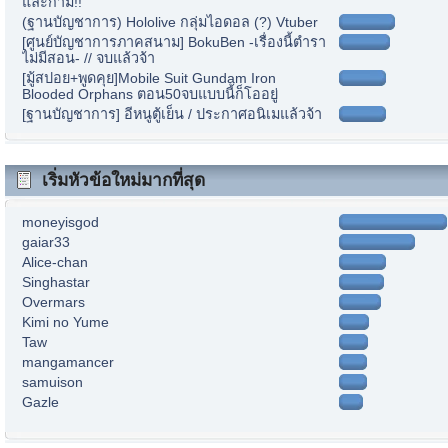
และกาม!!
(ฐานบัญชาการ) Hololive กลุ่มไอดอล (?) Vtuber
[ศูนย์บัญชาการภาคสนาม] BokuBen -เรื่องนี้ตำรา
ไม่มีสอน- // จบแล้วจ้า
[มู้สปอย+พูดคุย]Mobile Suit Gundam Iron
Blooded Orphans ตอน50จบแบบนี้ก็โออยู่
[ฐานบัญชาการ] อีหนูตู้เย็น / ประกาศอนิเมแล้วจ้า
เริ่มหัวข้อใหม่มากที่สุด
moneyisgod
gaiar33
Alice-chan
Singhastar
Overmars
Kimi no Yume
Taw
mangamancer
samuison
Gazle