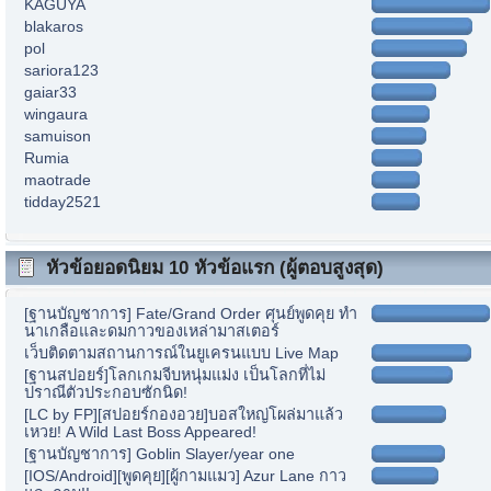
KAGUYA
blakaros
pol
sariora123
gaiar33
wingaura
samuison
Rumia
maotrade
tidday2521
หัวข้อยอดนิยม 10 หัวข้อแรก (ผู้ตอบสูงสุด)
[ฐานบัญชาการ] Fate/Grand Order ศุนย์พูดคุย ทำ
นาเกลือและดมกาวของเหล่ามาสเตอร์
เว็บติดตามสถานการณ์ในยูเครนแบบ Live Map
[ฐานสปอยร์]โลกเกมจีบหนุ่มแม่ง เป็นโลกที่ไม่
ปราณีตัวประกอบซักนิด!
[LC by FP][สปอยร์กองอวย]บอสใหญ่โผล่มาแล้ว
เหวย! A Wild Last Boss Appeared!
[ฐานบัญชาการ] Goblin Slayer/year one
[IOS/Android][พูดคุย][ผู้กามแมว] Azur Lane กาว