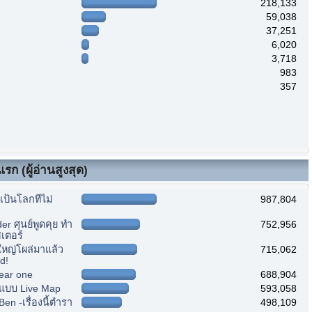
218,133
59,038
37,251
6,020
3,718
983
357
รก (ผู้อ่านสูงสุด)
ป็นโลกที่ไม่
987,804
r ศุนย์พูดคุย ทำ
752,956
เตอร์
หญ่โผล่มาแล้ว
715,062
d!
ear one
688,904
แบบ Live Map
593,058
n -เรื่องนี้ตำรา
498,109