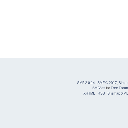
SMF 2.0.14
|
SMF © 2017
,
Simpl
SMFAds
for
Free Foru
XHTML
RSS
Sitemap XM