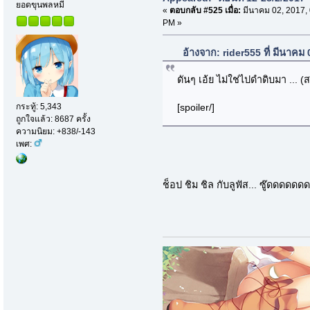
ยอดขุนพลหมี
«
ตอบกลับ #525 เมื่อ:
มีนาคม 02, 2017,
PM »
อ้างจาก: rider555 ที่ มีนาคม
ดันๆ เอ้ย ไม่ใช่ไปดำดิบมา ... (
[spoiler/]
กระทู้: 5,343
ถูกใจแล้ว: 8687 ครั้ง
ความนิยม: +838/-143
เพศ:
ช็อป ชิม ชิล กับลูฟัส... ซู๊ดดดดด