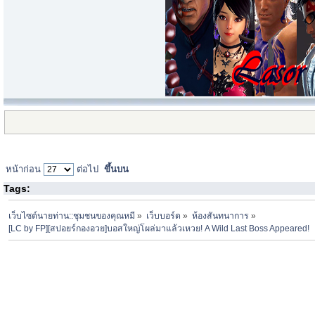
หน้าก่อน
ต่อไป
ขึ้นบน
Tags:
เว็บไซต์นายท่าน::ชุมชนของคุณหมี
»
เว็บบอร์ด
»
ห้องสันทนาการ
»
[LC by FP][สปอยร์กองอวย]บอสใหญ่โผล่มาแล้วเหวย! A Wild Last Boss Appeared!