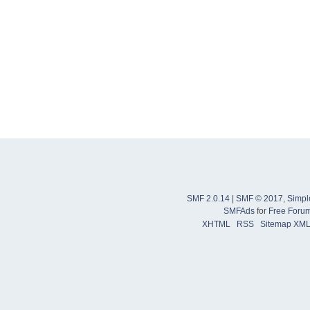
SMF 2.0.14
|
SMF © 2017
,
Simpl
SMFAds
for
Free Foru
XHTML
RSS
Sitemap XM