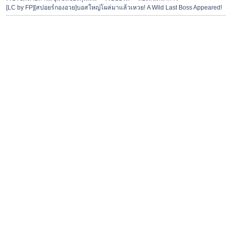
[LC by FP][สปอยร์กองอวย]บอสใหญ่โผล่มาแล้วเหวย! A Wild Last Boss Appeared!