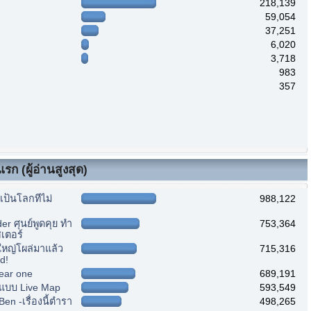
218,139
59,054
37,251
6,020
3,718
983
357
รก (ผู้อ่านสูงสุด)
ป็นโลกที่ไม่
988,122
r ศุนย์พูดคุย ทำ
753,364
เตอร์
หญ่โผล่มาแล้ว
715,316
d!
ear one
689,191
แบบ Live Map
593,549
n -เรื่องนี้ตำรา
498,265