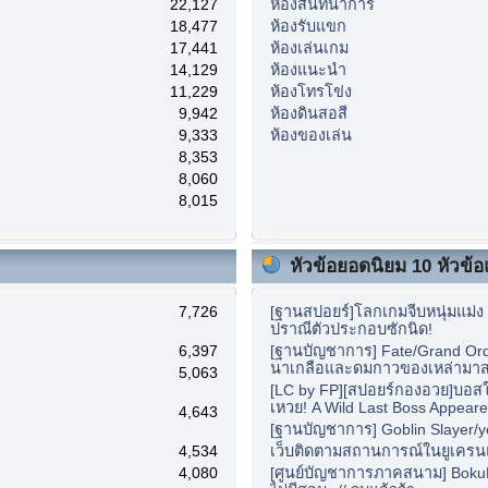
22,127
ห้องสันทนาการ
18,477
ห้องรับแขก
17,441
ห้องเล่นเกม
14,129
ห้องแนะนำ
11,229
ห้องโทรโข่ง
9,942
ห้องดินสอสี
9,333
ห้องของเล่น
8,353
8,060
8,015
หัวข้อยอดนิยม 10 หัวข้อแ
7,726
[ฐานสปอยร์]โลกเกมจีบหนุ่มแม่ง เ
ปราณีตัวประกอบซักนิด!
6,397
[ฐานบัญชาการ] Fate/Grand Orde
นาเกลือและดมกาวของเหล่ามาส
5,063
[LC by FP][สปอยร์กองอวย]บอสใ
เหวย! A Wild Last Boss Appeare
4,643
[ฐานบัญชาการ] Goblin Slayer/y
4,534
เว็บติดตามสถานการณ์ในยูเครน
4,080
[ศูนย์บัญชาการภาคสนาม] BokuBe