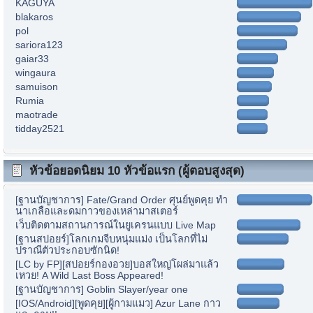
KAGUYA
blakaros
pol
sariora123
gaiar33
wingaura
samuison
Rumia
maotrade
tidday2521
หัวข้อยอดนิยม 10 หัวข้อแรก (ผู้ตอบสูงสุด)
[ฐานบัญชาการ] Fate/Grand Order ศุนย์พูดคุย ทำ
นาเกลือและดมกาวของเหล่ามาสเตอร์
เว็บติดตามสถานการณ์ในยูเครนแบบ Live Map
[ฐานสปอยร์]โลกเกมจีบหนุ่มแม่ง เป็นโลกที่ไม่
ปราณีตัวประกอบซักนิด!
[LC by FP][สปอยร์กองอวย]บอสใหญ่โผล่มาแล้ว
เหวย! A Wild Last Boss Appeared!
[ฐานบัญชาการ] Goblin Slayer/year one
[IOS/Android][พูดคุย][ผู้กามแมว] Azur Lane กาว