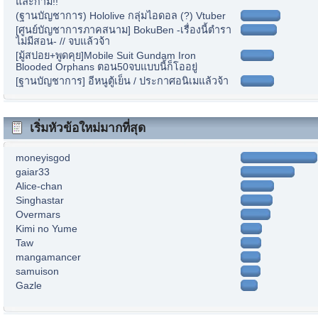
และกาม!!
(ฐานบัญชาการ) Hololive กลุ่มไอดอล (?) Vtuber
[ศูนย์บัญชาการภาคสนาม] BokuBen -เรื่องนี้ตำรา
ไม่มีสอน- // จบแล้วจ้า
[มู้สปอย+พูดคุย]Mobile Suit Gundam Iron
Blooded Orphans ตอน50จบแบบนี้ก็โออยู่
[ฐานบัญชาการ] อีหนูตู้เย็น / ประกาศอนิเมแล้วจ้า
เริ่มหัวข้อใหม่มากที่สุด
moneyisgod
gaiar33
Alice-chan
Singhastar
Overmars
Kimi no Yume
Taw
mangamancer
samuison
Gazle