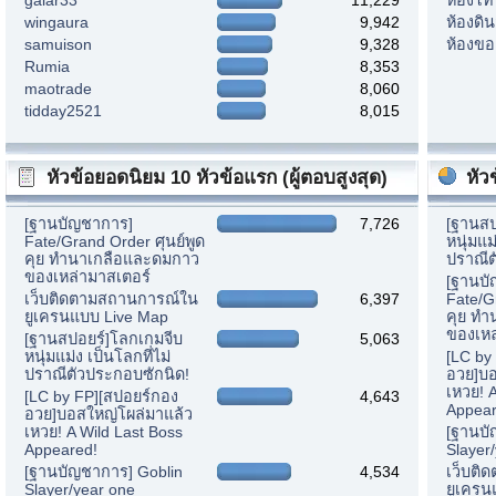
wingaura
9,942
ห้องดิ
samuison
9,328
ห้องขอ
Rumia
8,353
maotrade
8,060
tidday2521
8,015
หัวข้อยอดนิยม 10 หัวข้อแรก (ผู้ตอบสูงสุด)
หัว
[ฐานบัญชาการ]
7,726
[ฐานสป
Fate/Grand Order ศุนย์พูด
หนุ่มแม
คุย ทำนาเกลือและดมกาว
ปราณีต
ของเหล่ามาสเตอร์
[ฐานบ
เว็บติดตามสถานการณ์ใน
6,397
Fate/G
ยูเครนแบบ Live Map
คุย ท
ของเหล
[ฐานสปอยร์]โลกเกมจีบ
5,063
หนุ่มแม่ง เป็นโลกที่ไม่
[LC by
ปราณีตัวประกอบซักนิด!
อวย]บอ
เหวย! 
[LC by FP][สปอยร์กอง
4,643
Appear
อวย]บอสใหญ่โผล่มาแล้ว
เหวย! A Wild Last Boss
[ฐานบั
Appeared!
Slayer
[ฐานบัญชาการ] Goblin
4,534
เว็บติ
Slayer/year one
ยูเครน