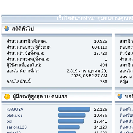
เว็บไซต์นายท่าน::ชุมชนของคุณหมี 
สถิติทั่วไป
จำนวนสมาชิกทั้งหมด:
10,925
สมาชิกเ
จำนวนตอบกระทู้ทั้งหมด:
604,110
ตอบกระท
จำนวนหัวข้อทั้งหมด:
17,728
หัวข้อเ
จำนวนหมวดหมู่ทั้งหมด:
1
จำนวนบ
ผู้ใช้งานที่ออนไลน์:
494
สมาชิก
ออนไลน์มากที่สุด:
2,819 - กรกฎาคม 29,
ออนไลน์
2026, 03:52:37 AM
อัตราส
ออนไลน์วันนี้:
756
หญิง:
ผู้มีกระทู้สูงสุด 10 คนแรก
บอร
KAGUYA
22,126
ห้องสั
blakaros
18,476
ห้องรั
pol
17,441
ห้องเล
sariora123
14,129
ห้องแ
gaiar33
11,229
ห้องโท