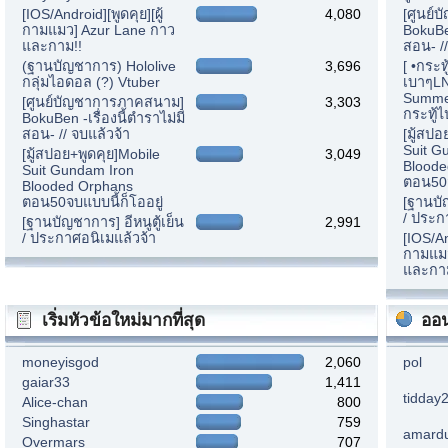
[IOS/Android][พูดคุย][ผู้
4,080
[ศูนย์
กามแมว] Azur Lane กาว
BokuBen
และกาม!!
สอน- //
(ฐานบัญชาการ) Hololive
3,696
[ •กระท
กลุ่มไอดอล (?) Vtuber
เบาๆLN
Summer
[ศูนย์บัญชาการภาคสนาม]
3,303
กระทู้ไ
BokuBen -เรื่องนี้ตำราไม่มี
สอน- // จบแล้วจ้า
[มู้สปอ
Suit G
[มู้สปอย+พูดคุย]Mobile
3,049
Bloode
Suit Gundam Iron
ตอน50จ
Blooded Orphans
ตอน50จบแบบนี้ก็โออยู่
[ฐานบัญ
/ ประก
[ฐานบัญชาการ] อีหนูตู้เย็น
2,991
/ ประกาศอนิเมแล้วจ้า
[IOS/An
กามแมว
และกา
เริ่มหัวข้อใหม่มากที่สุด
ออน
moneyisgod
2,060
pol
gaiar33
1,411
tidday
Alice-chan
800
Singhastar
759
amard
Overmars
707