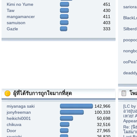
Kimi no Yume
451
sarior
Taw
430
mangamancer
411
BlackL
samuison
403
Gazle
333
Silberd
poopo
nongb
ooPea
deadd
ผู้ที่ได้รับการถูกใจมากที่สุด
โพส
miyanaga saki
142,966
[LC by
อวย]บอ
jonyfreeman
100,333
เหวย! 
heikichi0001
50,698
Appear
chikuva
32,516
Re: [น
Door
27,965
โผล่มา
rayeichi
26,820
Last B