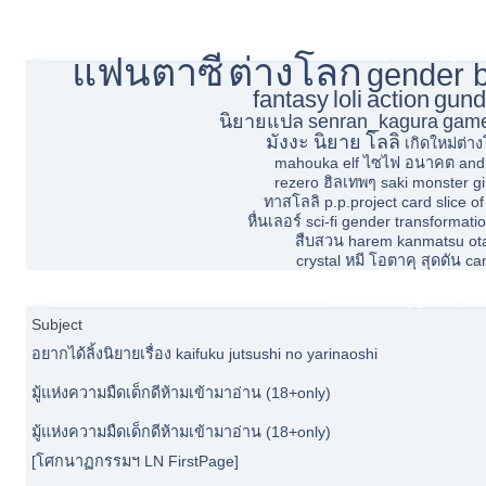
Popular Tags
แฟนตาซี
ต่างโลก
gender 
fantasy
loli
action
gun
นิยายแปล
senran_kagura
gam
มังงะ
นิยาย
โลลิ
เกิดใหม่ต่า
mahouka
elf
ไซไฟ
อนาคต
and
rezero
ฮิลเทพๆ
saki
monster gi
ทาสโลลิ
p.p.project
card
slice of 
หื่นเลอร์
sci-fi
gender transformati
สืบสวน
harem
kanmatsu
ot
crystal
หมี
โอตาคุ
สุดดัน
ca
Latest Tagged Pos
Subject
อยากได้ลิ้งนิยายเรื่อง kaifuku jutsushi no yarinaoshi
มู้แห่งความมืดเด็กดีห้ามเข้ามาอ่าน (18+only)
มู้แห่งความมืดเด็กดีห้ามเข้ามาอ่าน (18+only)
[โศกนาฏกรรมฯ LN FirstPage]