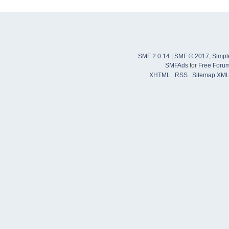
SMF 2.0.14
|
SMF © 2017
,
Simpl
SMFAds
for
Free Foru
XHTML
RSS
Sitemap XM