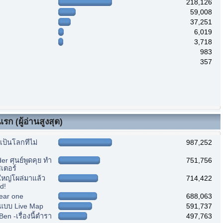
218,126
59,008
37,251
6,019
3,718
983
357
รก (ผู้อ่านสูงสุด)
ป็นโลกที่ไม่
987,252
r ศุนย์พูดคุย ทำ
751,756
เตอร์
หญ่โผล่มาแล้ว
714,422
d!
ear one
688,063
แบบ Live Map
591,737
n -เรื่องนี้ตำรา
497,763