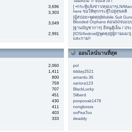
ไม่มีสอน- // จบแล้วจ้า
3,696
[ •กระทู้แจ้งข่าว/คุยเบาๆLN/Ma
here ขอให้ทุกกระทู้ไปสู่สุขคติ
3,303
[มู้สปอย+พูดคุย]Mobile Suit Gu
Blooded Orphans ตอน50จบแบบนี
3,049
[ฐานบัญชาการ] อีหนูตู้เย็น / ปร
2,991
[IOS/Android][พูดคุย][ผู้กามแมว
และกาม!!
ออนไลน์นานที่สุด
2,060
pol
1,411
tidday2521
800
amardu.36
759
sariora123
707
BlackLucky
451
Silberd
430
poopooak1478
411
nongbosss
403
ooPeaToo
333
deaddy