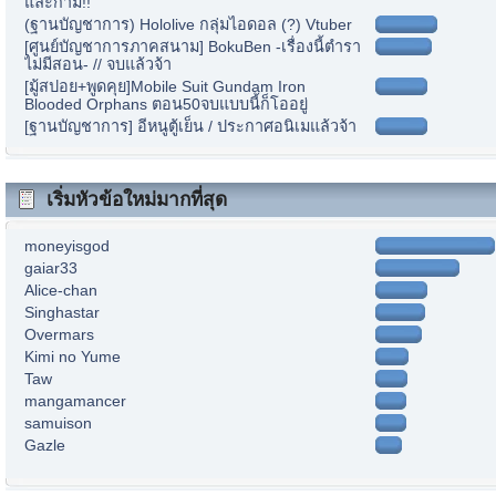
และกาม!!
(ฐานบัญชาการ) Hololive กลุ่มไอดอล (?) Vtuber
[ศูนย์บัญชาการภาคสนาม] BokuBen -เรื่องนี้ตำรา
ไม่มีสอน- // จบแล้วจ้า
[มู้สปอย+พูดคุย]Mobile Suit Gundam Iron
Blooded Orphans ตอน50จบแบบนี้ก็โออยู่
[ฐานบัญชาการ] อีหนูตู้เย็น / ประกาศอนิเมแล้วจ้า
เริ่มหัวข้อใหม่มากที่สุด
moneyisgod
gaiar33
Alice-chan
Singhastar
Overmars
Kimi no Yume
Taw
mangamancer
samuison
Gazle