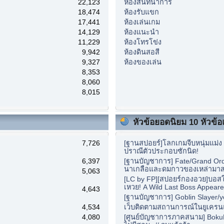
22,123
ห้องสันทนาการ
18,474
ห้องรับแขก
17,441
ห้องเล่นเกม
14,129
ห้องแนะนำ
11,229
ห้องโทรโข่ง
9,942
ห้องดินสอสี
9,327
ห้องของเล่น
8,353
8,060
8,015
หัวข้อยอดนิยม 10 หัวข้อแ
7,726
[ฐานสปอยร์]โลกเกมจีบหนุ่มแม่ง เ
ปราณีตัวประกอบซักนิด!
6,397
[ฐานบัญชาการ] Fate/Grand Orde
นาเกลือและดมกาวของเหล่ามาส
5,063
[LC by FP][สปอยร์กองอวย]บอสใ
เหวย! A Wild Last Boss Appeare
4,643
[ฐานบัญชาการ] Goblin Slayer/y
4,534
เว็บติดตามสถานการณ์ในยูเครน
4,080
[ศูนย์บัญชาการภาคสนาม] BokuBe