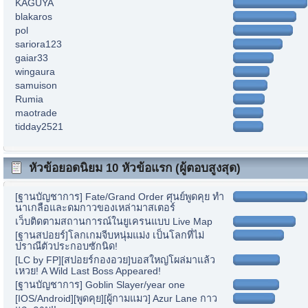
KAGUYA
blakaros
pol
sariora123
gaiar33
wingaura
samuison
Rumia
maotrade
tidday2521
หัวข้อยอดนิยม 10 หัวข้อแรก (ผู้ตอบสูงสุด)
[ฐานบัญชาการ] Fate/Grand Order ศุนย์พูดคุย ทำ
นาเกลือและดมกาวของเหล่ามาสเตอร์
เว็บติดตามสถานการณ์ในยูเครนแบบ Live Map
[ฐานสปอยร์]โลกเกมจีบหนุ่มแม่ง เป็นโลกที่ไม่
ปราณีตัวประกอบซักนิด!
[LC by FP][สปอยร์กองอวย]บอสใหญ่โผล่มาแล้ว
เหวย! A Wild Last Boss Appeared!
[ฐานบัญชาการ] Goblin Slayer/year one
[IOS/Android][พูดคุย][ผู้กามแมว] Azur Lane กาว