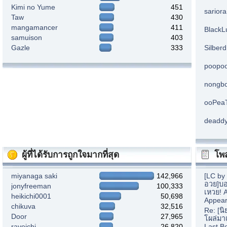
Kimi no Yume
451
sarior
Taw
430
mangamancer
411
BlackL
samuison
403
Gazle
333
Silberd
poopo
nongb
ooPea
deadd
ผู้ที่ได้รับการถูกใจมากที่สุด
โพส
miyanaga saki
142,966
[LC by
อวย]บอ
jonyfreeman
100,333
เหวย! 
heikichi0001
50,698
Appear
chikuva
32,516
Re: [น
Door
27,965
โผล่มา
rayeichi
26,820
Last B