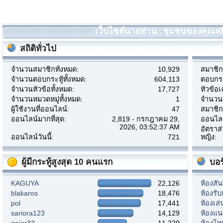
เว็บไซต์นายท่าน::ชุมชนของคุณหมี 
สถิติทั่วไป
จำนวนสมาชิกทั้งหมด:
10,929
สมาชิกเ
จำนวนตอบกระทู้ทั้งหมด:
604,113
ตอบกระท
จำนวนหัวข้อทั้งหมด:
17,727
หัวข้อเ
จำนวนหมวดหมู่ทั้งหมด:
1
จำนวนบ
ผู้ใช้งานที่ออนไลน์:
47
สมาชิก
ออนไลน์มากที่สุด:
2,819 - กรกฎาคม 29,
ออนไลน์
2026, 03:52:37 AM
อัตราส
ออนไลน์วันนี้:
721
หญิง:
ผู้มีกระทู้สูงสุด 10 คนแรก
บอร
KAGUYA
22,126
ห้องสั
blakaros
18,476
ห้องรั
pol
17,441
ห้องเล
sariora123
14,129
ห้องแ
gaiar33
11,229
ห้องโท