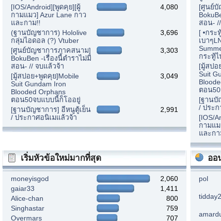
[IOS/Android][พูดคุย][ผู้
4,080
[ศูนย์
กามแมว] Azur Lane กาว
BokuBen
และกาม!!
สอน- //
(ฐานบัญชาการ) Hololive
3,696
[ •กระท
กลุ่มไอดอล (?) Vtuber
เบาๆLN
Summer
[ศูนย์บัญชาการภาคสนาม]
3,303
กระทู้ไ
BokuBen -เรื่องนี้ตำราไม่มี
สอน- // จบแล้วจ้า
[มู้สปอ
Suit G
[มู้สปอย+พูดคุย]Mobile
3,049
Bloode
Suit Gundam Iron
ตอน50จ
Blooded Orphans
ตอน50จบแบบนี้ก็โออยู่
[ฐานบัญ
/ ประก
[ฐานบัญชาการ] อีหนูตู้เย็น
2,991
/ ประกาศอนิเมแล้วจ้า
[IOS/An
กามแมว
และกา
เริ่มหัวข้อใหม่มากที่สุด
ออน
moneyisgod
2,060
pol
gaiar33
1,411
tidday
Alice-chan
800
Singhastar
759
amard
Overmars
707