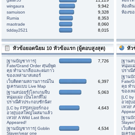
wingaura
9,942
ห้องดิ
samuison
9,328
ห้องขอ
Rumia
8,353
maotrade
8,060
tidday2521
8,015
หัวข้อยอดนิยม 10 หัวข้อแรก (ผู้ตอบสูงสุด)
หัว
[ฐานบัญชาการ]
7,726
[ฐานสป
Fate/Grand Order ศุนย์พูด
หนุ่มแม
คุย ทำนาเกลือและดมกาว
ปราณีต
ของเหล่ามาสเตอร์
[ฐานบ
เว็บติดตามสถานการณ์ใน
6,397
Fate/G
ยูเครนแบบ Live Map
คุย ท
ของเหล
[ฐานสปอยร์]โลกเกมจีบ
5,063
หนุ่มแม่ง เป็นโลกที่ไม่
[LC by
ปราณีตัวประกอบซักนิด!
อวย]บอ
เหวย! 
[LC by FP][สปอยร์กอง
4,643
Appear
อวย]บอสใหญ่โผล่มาแล้ว
เหวย! A Wild Last Boss
[ฐานบั
Appeared!
Slayer
[ฐานบัญชาการ] Goblin
4,534
เว็บติ
Slayer/year one
ยูเครน