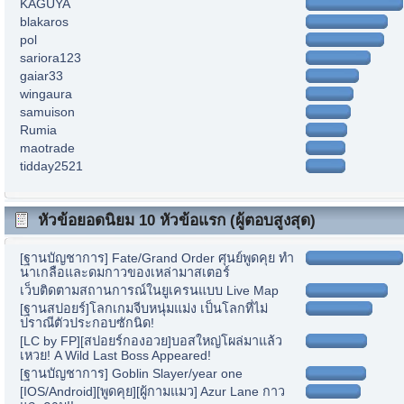
KAGUYA
blakaros
pol
sariora123
gaiar33
wingaura
samuison
Rumia
maotrade
tidday2521
หัวข้อยอดนิยม 10 หัวข้อแรก (ผู้ตอบสูงสุด)
[ฐานบัญชาการ] Fate/Grand Order ศุนย์พูดคุย ทำ
นาเกลือและดมกาวของเหล่ามาสเตอร์
เว็บติดตามสถานการณ์ในยูเครนแบบ Live Map
[ฐานสปอยร์]โลกเกมจีบหนุ่มแม่ง เป็นโลกที่ไม่
ปราณีตัวประกอบซักนิด!
[LC by FP][สปอยร์กองอวย]บอสใหญ่โผล่มาแล้ว
เหวย! A Wild Last Boss Appeared!
[ฐานบัญชาการ] Goblin Slayer/year one
[IOS/Android][พูดคุย][ผู้กามแมว] Azur Lane กาว