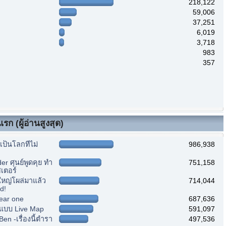
218,122
59,006
37,251
6,019
3,718
983
357
รก (ผู้อ่านสูงสุด)
ป็นโลกที่ไม่
986,938
r ศุนย์พูดคุย ทำ
751,158
เตอร์
หญ่โผล่มาแล้ว
714,044
d!
ear one
687,636
แบบ Live Map
591,097
n -เรื่องนี้ตำรา
497,536