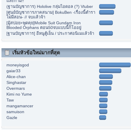
และกาม!!
(ฐานบัญชาการ) Hololive กลุ่มไอดอล (?) Vtuber
[ศูนย์บัญชาการภาคสนาม] BokuBen -เรื่องนี้ตำรา
ไม่มีสอน- // จบแล้วจ้า
[มู้สปอย+พูดคุย]Mobile Suit Gundam Iron
Blooded Orphans ตอน50จบแบบนี้ก็โออยู่
[ฐานบัญชาการ] อีหนูตู้เย็น / ประกาศอนิเมแล้วจ้า
เริ่มหัวข้อใหม่มากที่สุด
moneyisgod
gaiar33
Alice-chan
Singhastar
Overmars
Kimi no Yume
Taw
mangamancer
samuison
Gazle