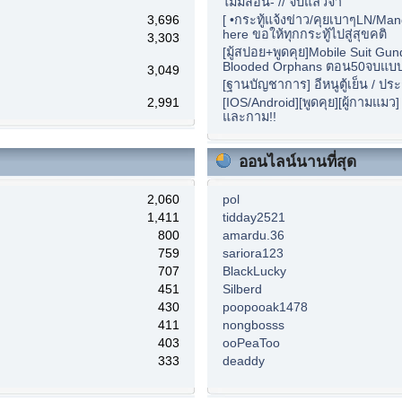
ไม่มีสอน- // จบแล้วจ้า
3,696
[ •กระทู้แจ้งข่าว/คุยเบาๆLN/Ma
here ขอให้ทุกกระทู้ไปสู่สุขคติ
3,303
[มู้สปอย+พูดคุย]Mobile Suit Gu
Blooded Orphans ตอน50จบแบบนี
3,049
[ฐานบัญชาการ] อีหนูตู้เย็น / ปร
2,991
[IOS/Android][พูดคุย][ผู้กามแมว
และกาม!!
ออนไลน์นานที่สุด
2,060
pol
1,411
tidday2521
800
amardu.36
759
sariora123
707
BlackLucky
451
Silberd
430
poopooak1478
411
nongbosss
403
ooPeaToo
333
deaddy