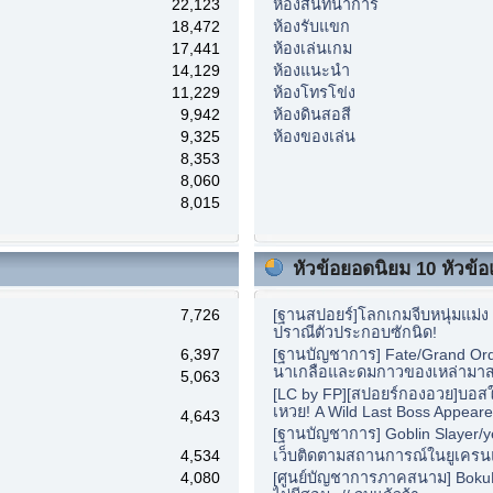
22,123
ห้องสันทนาการ
18,472
ห้องรับแขก
17,441
ห้องเล่นเกม
14,129
ห้องแนะนำ
11,229
ห้องโทรโข่ง
9,942
ห้องดินสอสี
9,325
ห้องของเล่น
8,353
8,060
8,015
หัวข้อยอดนิยม 10 หัวข้อแ
7,726
[ฐานสปอยร์]โลกเกมจีบหนุ่มแม่ง เ
ปราณีตัวประกอบซักนิด!
6,397
[ฐานบัญชาการ] Fate/Grand Orde
นาเกลือและดมกาวของเหล่ามาส
5,063
[LC by FP][สปอยร์กองอวย]บอสใ
เหวย! A Wild Last Boss Appeare
4,643
[ฐานบัญชาการ] Goblin Slayer/y
4,534
เว็บติดตามสถานการณ์ในยูเครน
4,080
[ศูนย์บัญชาการภาคสนาม] BokuBe