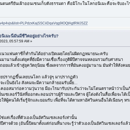
นดนตรียันเฝ้าออนเซนเก็บตังธรรมดา คือมิโกะในโลกอนิเมะคือจะจับอะไรม
Jlw4p4vjs&list=PLPdzxKajSSCiiDqaVqg9IOQtAgtRMJSZZ
เมะนี่มันมีชีวิตอยู่อย่างไรครับ?
023, 05:57:59 AM »
มะแนวแฟนตาซีก็ทำกันได้อย่างเปิดเผยโดยไม่ผิดกฏหมายนะครับ
้นมานานตั้งแต่ยุคที่ยังมีความเชื่อเรื่องภูติผีปีศาจจนหลอมรวมกับศาสนา
ื่อมถอยแล้วเข้าสู่ยุควัตถุนิยม ซึ่งผลจากการที่มันคงอยู่มานาน มันทำให้สัง
ม่เคยปรากฏขึ้นเลยบนโลก แล้วจู่ๆ มาปรากฏตัว
 จะเป็นยังไง สังคมจะมีความกล้ายอมรับมั๊ย...
ห้เคออสมาก่อความวุ่นวาย มีอะไรมารับประกันว่าจะไม่โดนตราหน้าว่าเป็นภ
เป็นเซเลอร์วีนัสที่ออกตะลอนปราบผู้ร้ายและปีศาจ ผู้โด่งดังในสื่อเพื่อจะไ
่อให้ผู้คนได้เริ่มรู้จักและยอมรับ เพื่อที่จะได้ตามหาอัศวินคนอื่นได้เนียนๆ ห
ใช่แค่เรื่องที่ตัวเองเป็นอัศวินเซลเลอร์เท่านั้น
ผีปีศาจด้วย (อันนี้ปิดมาตั้งแต่ก่อนที่นางจะรู้ว่าตัวเองเป็นอัศวินเซลเลอร์แล้