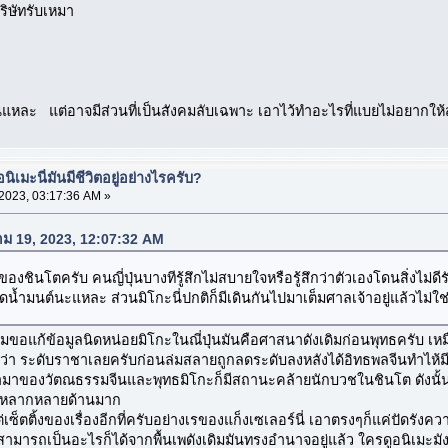
ริษัทรับเหมา
ั่นแหละ แต่อาจมีส่วนที่เป็นสังคมลับเฉพาะ เอาไว้ทำอะไรที่แบยไม่อยากให้ส
เมะนี่มันมีชีวิตอยู่อย่างไรครับ?
023, 03:17:36 AM »
คม 19, 2023, 12:07:32 AM
าของชินโตครับ คนญี่ปุ่นบางทีรู้สึกไม่สบายใจหรือรู้สึกว่าตัวเองโดนสิ่งไม
้ำมนต์นะแหละ ส่วนมิโกะนี่ปกติก็มีเดินกันไปมาเต็มศาลเจ้าอยู่แล้วไม่ใช่เ
่ผมขอแก้ข้อมูลนิดหน่อยมิโกะในณี่ปุ่นมันคือศาสนาดังเดิมก่อนพุทธครับ เห
ยกว่า ระดับราชาเลยครับก่อนล่มสลายถูกลดระดับลงหลังได้อิทธพลจีนทำไห้
้ามาของวัตณธรรมจีนและพุทธมิโกะก็มีสถานะคล้ายนักบวชในชินโต ดังนั้นด้
ารถหลากหลายด้านมาก
่เซ็ตติ้งของเรื่องอีกที่ครับอย่างเรของแก็งเซเลอร์นี่ เอาตรงๆก็แค่ปัดรัง
สามารถเป็นอะไรก็ได้จากพื้นเพดังเดิมมันทรงอำนาจอยู่แล้ว ใครดูอนิเมะมังง