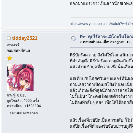
ออกมาแปรงร่างเป็นสาวน้อยเวทเล่
https://www.youtube.com/watch?v=Ia
Re: คุยไร้สาระ-มิโกะในโลกอนิ
tidday2521
«
ตอบกลับ #4 เมื่อ:
กรกฎาคม 19, 2
เทพแรร์
จอมทัพหมีหนุ่ม
พิธีปัดรังควาญ ถึงไม่ใช่โลกอนิเ
ที่สำคัญคือพิธีปัดรังควาญมันเกิดขึ
แล้วผ่านเข้ายุคที่ความเชื่อนั้นเส
แต่เทียบกับไอ้อัศวินเซลเลอร์ที่ไ
ถามเลยว่าถ้าเปิดเผยโป้งไปเลยเนี่ย
แล้วเกิดทะลึ่งพิสูจน์ด้วยการลากใ
กระทู้: 8,015
ไม่งั้นมินาโกะคงเปิดเผยตัวจริงว่า
ถูกใจแล้ว: 4905 ครั้ง
ไม่ต้องทำลับๆ ล่อๆ เพื่อให้ได้ออกสื
ความนิยม: +163/-104
...ร่องนมและซอกอก...
แล้วเรื่องที่เรย์ปิดเป็นความลับ ก็ไม่
แต่ปิดเรื่องที่ตัวเองรับจ๊อบปราบภูติ