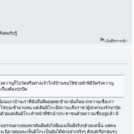
ังคมรับรู้
บันทึกการเข้า
่ดีรังควาญก็ไปวัดหรือศาลเจ้าใกล้บ้านขอให้ช่วยทำพิธีปัดรังควาญ
รื่องต้องปกปิด
มือนแถวบ้านเราที่นับถือผีพอพุทธเข้ามามันก็พนวกความเชื่อเก่า
มีโชกุนเช้ามาแทน แต่เดิมมิโกะมีสถานะคือราชาผู้ปกครองรักษาปัด
วยแต่เดิมมิโกะทำหน้าที่ชักนำประชาชนด้วยความเชื่ออยู่แล้ว มิ
ควานธรรมดาเลยแค่เรดันมีพลังไล่ผีมองเห็นผีจริงๆด้วยแค่นั้น แต่คน
ะนิยายคุณจะเห็นมิโกะเป็นมันได้ทุกอย่างจริงๆ ตังแต่เรียกหุ่นรบ