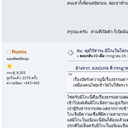
คนเล่าก็เพิ่อนสมัยก่อน พ่อเขาทำบ
สรุปนะครับ ส่วนที่เปิดตัว ก็เปิดน
Re: คุยไร้สาระ-มิโกะในโลกอนิ
Rumia
«
ตอบกลับ #3 เมื่อ:
กรกฎาคม 19, 2
จอมทัพหมีหนุ่ม
อ้างจาก: KAGUYA ที่ กรกฎา
กระทู้: 8,353
ถูกใจแล้ว: 2270 ครั้ง
เรื่องปัดรังควาญนี่เรื่องธรรมด
ความนิยม: +347/-403
เหมือนคนไทยเข้าวัดไปให้พระรดน
ไช่ครับมิโกะนี่คือเรื่องธรรมดาแต
เข้าไปแต่เดิมมิโกะมีสถานะสูงเรี
เป่าผู้รับสารจากเทพ แต่จากการเข
โกะจึงมีความเชื่อที่มีความสาม
แต่มิโกะในอนิเมะนี่มันก็ต้องแล้วแต
ปรกติไม่เห็นครับมิโกะในอนิเมะจึง