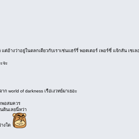
แต่อ้างว่าอยู่ในดลกเดียวกับเราเช่นแฮร์รี่ พอตเตอร์ เพอร์ซี่ แจ้กสัน เซเลอร
จะจะ
าก world of darkness เรือ่เงวทย์มาเยอะ
ออกพอสมควร
นดินเลยนี่หว่า
ย่างใด