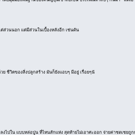
แต่ส่วนนอก แต่มีส่วนในเบื้องหลังอีก เช่นดัน
วย ชีวิตของสิ่งปลูกสร้าง มันก็ยังแอบๆ มีอยู่ เรื่อยๆนั
ตกลงไปใน แบบหล่อปูน ที่ไหนสักแห่ง สุดท้ายไม่เอาศะออก จ่ายค่าชดเชยถู