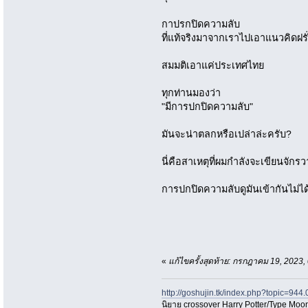
กาปรกปิดความลับ
ที่แท้จริงมาจากเราไปเอาแนวคิดฝรั
สมมติเอาแค่ประเทศไทย
ทุกท่านมองว่า
"มีการปกปิดความลับ"
มันจะน่าตลกหรือเปล่าล่ะครับ?
นี่คือสาเหตุที่ผมกำลังจะเขียนจั
การปกปิดความลับดูมันเข้ากันไม่ไ
«
แก้ไขครั้งสุดท้าย: กรกฎาคม 19, 2023
http://goshujin.tk/index.php?topic=944.
นิยาย crossover Harry Potter/Type Moon