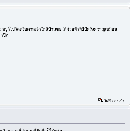
รังควาญก็ไปวัดหรือศาลเจ้าใกล้บ้านขอให้ช่วยทำพิธีปัดรังควาญเหมือน
ปกปิด
บันทึกการเข้า
าจริงๆ อาจมีประเพณีลับอีกก็ได้ครับ