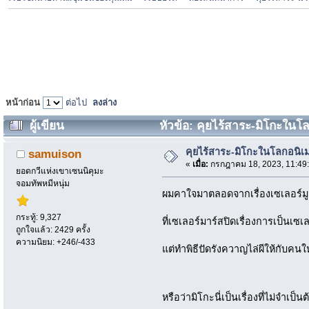
หน้าก่อน
ต่อไป
ลงล่าง
ผู้เขียน
หัวข้อ: คุยไร้สาระ-มิโกะในโลกอ
คุยไร้สาระ-มิโกะในโลกอนิเมะน
samuison
«
เมื่อ:
กรกฎาคม 18, 2023, 11:49
ยอดกวีแห่งเขาเซนนิคุมะ
จอมทัพหมีหนุ่ม
ผมคาใจมาตลอดจากเรื่องเซเลอร์ม
กระทู้: 9,327
ที่เซเลอร์มาร์สปิดเรื่องการเป็นเซ
ถูกใจแล้ว: 2429 ครั้ง
ความนิยม: +246/-433
แต่ทำพิธีปัดรังควาญไล่ผีให้กับคน
หรือว่ามิโกะนี่เป็นเรื่องที่ไม่จำเ