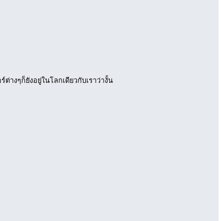
์ต่างๆก็ยังอยู่ในโลกเดียวกับเราว่างั้น