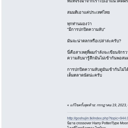
ที่แท้จริงมาจากเราไปเอาแนวคิดฝรั
สมมติเอาแค่ประเทศไทย
ทุกท่านมองว่า
"มีการปกปิดความลับ"
มันจะน่าตลกหรือเปล่าล่ะครับ?
นี่คือสาเหตุที่ผมกำลังจะเขียนจั
ความลับมารู้สึกมันไม่เข้ากันพอส
การปกปิดความลับดูมันเข้ากันไม่ไ
เต็มตลาดนัดน่ะครับ
«
แก้ไขครั้งสุดท้าย: กรกฎาคม 19, 2023
http://goshujin.tk/index.php?topic=944.
นิยาย crossover Harry Potter/Type Moon
โลกที่โหดร้ายของ ไทป์มูน