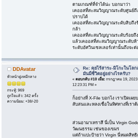
ตามเกณฑ์ที่จำได้น่ะ บอกมาว่า
เคออสที่สะสมวิญญาณระดับศูนย์ถึ
ปราบได้
เคออสที่สะสมวิญญาณระดับสิบถึงร
กล้า
เคออสที่สะสมวิญญาณระดับร้อยถึงห
แล้วเคออสที่สะสมวิญญาณระดับห้าร้
ระดับอัศวินเซลเลอร์เท่านั้นถึงจะต่
Re: คุยไร้สาระ-มิโกะในโลกอ
DDAvatar
มันมีชีวิตอยู่อย่างไรครับ?
หัวหน้าฝูงหมีกลาง
«
ตอบกลับ #10 เมื่อ:
กรกฎาคม 19, 2023
12:23:31 PM »
กระทู้: 969
ถูกใจแล้ว: 342 ครั้ง
ก็อย่างที่ X-File บอกไง เราเปิด
ความนิยม: +38/-20
สับสนและหลงเชื่อในทิศทางที่เราต
ส่วนอามาเทราสึ นี่เป็น Virgin Go
วัฒนธรรม เช่นของเขมร
แต่ถ้าแปะป้ายว่า Virgin นี่หมดสิทธ