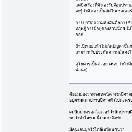
แต่ปิดเรื่องที่ตัวเองรับจ๊อบปราบภ
จะรู้ว่าตัวเองเป็นอัศวินเซลเลอร
การปกปิดความลับมันคือการชั่ง
ทฤษฏีการมีอยู่ของส่วนน้อย ไม่ไ
ออก
ถ้าเปิดเผยแล้วไม่เกิดปัญหาขึ้น
สามารถรับประกันความมั่นคงได้มั
ดูโฮตารุเป็นตัวอย่างน่ะ ว่าถ้าม
พ่อน่ะ)
คือผมมองว่าทางเทคนิค พวกปีศาจดาร
อยู่ตามแนวปราบปีศาจทั่วไปน่ะครั
ผมนึกมุกครอสโอเวอร์ว่านักปราบผี
พบว่าทำไมพวกนี้มันเก่งจังฟะ
มีคนเล่นมุกไว้ได้ดีเมหือนกันว่า