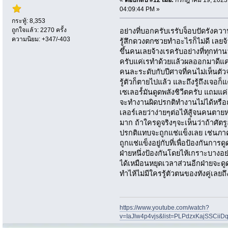
04:09:44 PM »
กระทู้: 8,353
ถูกใจแล้ว: 2270 ครั้ง
อย่างที่บอกครับเรรับจ็อบปัดรังคว
ความนิยม: +347/-403
รู้สึกดวงตกซวยทำอะไรก็ไม่ดี เลย
ขึ้นคนเลยจ้างเรครับอย่างที่ทุกท่า
ครับแค่เรทำด้วยแล้วผลออกมาดีแค่
คนละระดับกับปีศาจที่คนไม่เห็นตัวจ
รู้ตัวก็ตายไปแล้ว และถึงรู้ถึงเจอ
เซเลอร์์มันดูดพลังชิวีตครับ แถมแค
จะทำงานผิดปรกติทำงานไม่ได้หรือถูก
เลอร์เลยว่าง่ายๆต่อไห้สู้จนคนตายห่
มาก ถ้าใครดูจริงๆจะเห็นว่าถ้าศั
ปรกติแทบจะถูกแช่แข็งเลย เช่นภ
ถูกแช่แข็งอยู่กับที่เพื่อป้องกันก
ฝ่ายหนึ่งป้องกันโดยไห้เกราะบางอย่
ได้เหมือนหยุดเวลาส่วนอีกฝ่ายจะ
ทำไห้ไม่มีใครรู้ตัวตนของทังคู่เลยถึ
https://www.youtube.com/watch?
v=IaJlw4p4vjs&list=PLPdzxKajSSCii