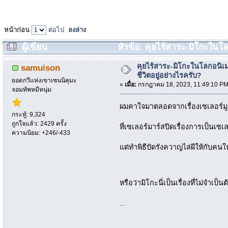
หน้าก่อน
ต่อไป
ลงล่าง
ผู้เขียน
หัวข้อ: คุยไร้สาระ-มิโกะในโลก
(อ่าน 4196 ครั้ง)
คุยไร้สาระ-มิโกะในโลกอนิเมะ
samuison
ชีวิตอยู่อย่างไรครับ?
ยอดกวีแห่งเขาเซนนิคุมะ
«
เมื่อ:
กรกฎาคม 18, 2023, 11:49:10 PM
จอมทัพหมีหนุ่ม
ผมคาใจมาตลอดจากเรื่องเซเลอร์ม
กระทู้: 9,324
ถูกใจแล้ว: 2429 ครั้ง
ที่เซเลอร์มาร์สปิดเรื่องการเป็นเซ
ความนิยม: +246/-433
แต่ทำพิธีปัดรังควาญไล่ผีให้กับคน
หรือว่ามิโกะนี่เป็นเรื่องที่ไม่จำเ
...