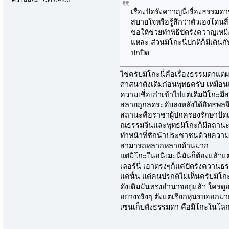
ความนิยม: +347/-403
เรื่องปัดรังควาญนี่เรื่องธรรมดา
สบายใจหรือรู้สึกว่าตัวเองโดนสิ
ขอให้ช่วยทำพิธีปัดรังควาญเห
แหละ ส่วนมิโกะนี่ปกติก็มีเดินกั
ปกปิด
ไช่ครับมิโกะนี่คือเรื่องธรรมดาแต่
ศาสนาดังเดิมก่อนพุทธครับ เหมือน
ความเชื่อเก่าเข้าไปแต่เดิมมิโกะม
สลายถูกลดระดับลงหลังได้อิทธพลจี
สถานะคือราชาผู้ปกครองรักษาปัดเ
ณธรรมจีนและพุทธมิโกะก็มีสถานะค
ทำหน้าที่ชักนำประชาชนด้วยความเชื่
สามารถหลากหลายด้านมาก
แต่มิโกะในอนิเมะนี่มันก็ต้องแล้วแต
เลอร์นี่ เอาตรงๆก็แค่ปัดรังควานธร
แค่นั้น แต่คนปรกติไม่เห็นครับมิโ
ดังเดิมมันทรงอำนาจอยู่แล้ว ใครดู
อย่างจริงๆ ตังแต่เรียกหุ่นรบออก
เซนเก็บตังธรรมดา คือมิโกะในโลกอ