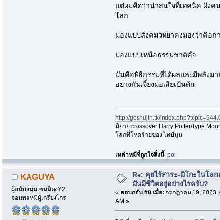
แต่ผมคิดว่าน่าสนใจที่เทคนิค ฝังค
โลก
มองแบบสังคมวิทยาคงมองว่าคือการทำ
มองแบบเหนือธรรมชาติคือ
มันคือพิธีกรรมที่ได้ผลและมีพลังม
อย่างกันเจี้ยงม่อเสียเป้นต้น
http://goshujin.tk/index.php?topic=944.
นิยาย crossover Harry Potter/Type Moon
โลกที่โหดร้ายของ ไทป์มูน
เหล่าหมีที่ถูกใจสิ่งนี้:
pol
Re: คุยไร้สาระ-มิโกะในโลกอ
KAGUYA
มันมีชีวิตอยู่อย่างไรครับ?
ผู้สนับสนุนเซนนิคุงY2
«
ตอบกลับ #8 เมื่อ:
กรกฎาคม 19, 2023, 
จอมพลหมีผู้เกรียงไกร
AM »