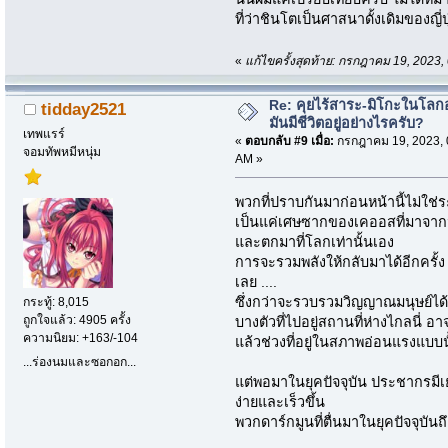
ที่ว่าชินโตเป็นศาสนาดั้งเดิมของญี่ปุ่
«
แก้ไขครั้งสุดท้าย: กรกฎาคม 19, 202
Re: คุยไร้สาระ-มิโกะในโลกอ
tidday2521
มันมีชีวิตอยู่อย่างไรครับ?
เทพแรร์
«
ตอบกลับ #9 เมื่อ:
กรกฎาคม 19, 2023, 
จอมทัพหมีหนุ่ม
AM »
พวกที่ปราบกันมาก่อนหน้านี้ไม่ใช่ร
เป็นแค่เศษซากของเคออสที่มาจา
และตกมาที่โลกเท่านั้นเอง
การจะรวมพลังให้กลับมาได้อีกครั้ง
เลย ....
ซึ่งกว่าจะรวบรวมวิญญาณมนุษย์ได้ขน
กระทู้: 8,015
ถูกใจแล้ว: 4905 ครั้ง
บางตัวที่ไปอยู่สถานที่ห่างไกลนี่ อ
ความนิยม: +163/-104
แล้วช่วงที่อยู่ในสภาพอ่อนแรงแบบน
...ร่องนมและซอกอก...
แต่พอมาในยุคปัจจุบัน ประชากรมี
ง่ายและเร็วขึ้น
พวกดาร์กมูนที่ตื่นมาในยุคปัจจุบั