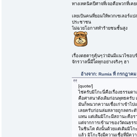
ทางเทคนิคปีศาจที่เจอคือพวกที่เ
เลยเป้นคนที่ยอมให้พวกเซเลอร์แปล
ประชาชน
ไม่ฉวยโอกาสทำร้ายชนชั้นสูง
เรื่องดฮตารุคุ้นๆว่ามันมีแนวไซอบ
จักรวาลนี้มีไ้ดทุกอย่างจริงๆ ฮา
อ้างจาก: Rumia ที่ กรกฎาคม
[quote/]
ไช่ครับมิโกะนี่คือเรื่องธรรมดา
คือศาสนาดังเดิมก่อนพุทธครับ เ
มันก็พนวกความเชื่อเก่าเข้าไปแ
เลยครับก่อนล่มสลายถูกลดระดับ
แทน แต่เดิมมิโกะมีสถานะคือรา
แต่จากการเข้ามาของวัตณธรรม
ในชินโต ดังนั้นด้วยแต่เดิมมิโ
แล้ว มิโกะจึงมีความเชื่อที่