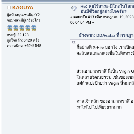
Re: คุยไร้สาระ-มิโกะในโลกอ
KAGUYA
มันมีชีวิตอยู่อย่างไรครับ?
ผู้สนับสนุนเซนนิคุงY2
«
ตอบกลับ #13 เมื่อ:
กรกฎาคม 19, 2023
จอมพลหมีผู้เกรียงไกร
06:04:04 PM »
กระทู้: 22,123
อ้างจาก: DDAvatar ที่ กรกฎ
ถูกใจแล้ว: 6420 ครั้ง
ความนิยม: +624/-548
ก็อย่างที่ X-File บอกไง เราเ
จะสับสนและหลงเชื่อในทิศทางที
ส่วนอามาเทราสึ นี่เป็น Virgin
ในหลายวัฒนธรรม เช่นของเข
แต่ถ้าแปะป้ายว่า Virgin นี่หมดส
ศาลเจ้าหลัก ของอามาเทราสึ อยู่
รถไฟไป ไปเที่ยวยากมาก