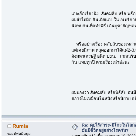
แบะอีกเรื่องนึง สังคมลีบ หรือ พธีก
ผมจำไม่ผิด อินเดียแดง ใน อเมริกาบางเ
นัดพบกันเพื่อทำพิธี เต้นบูชายัญข
หรืออย่างเรื่อง คลับลับของเหล่าค
แต่เคยมีภาพ หลุดออกมาได้แค่2-3ภา
ดังมหาเศรษฐี อดีต ปธน. เกกณรับ
กัน แทบทุกปี ตามเรื่องเล่าอ่ะนะ
ผมมองว่า สังคมลับ หรือพิธีลับ มันมี
ต่อาจไม่เหมือนในหนังหรือนิยาย อนิ
Re: คุยไร้สาระ-มิโกะในโลกอ
Rumia
มันมีชีวิตอยู่อย่างไรครับ?
จอมทัพหมีหนุ่ม
«
ตอบกลับ #12 เมื่อ:
กรกฎาคม 19, 2023