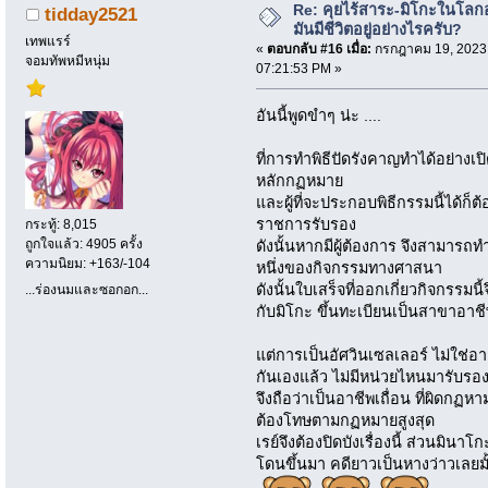
Re: คุยไร้สาระ-มิโกะในโลกอ
tidday2521
มันมีชีวิตอยู่อย่างไรครับ?
เทพแรร์
«
ตอบกลับ #16 เมื่อ:
กรกฎาคม 19, 2023
จอมทัพหมีหนุ่ม
07:21:53 PM »
อันนี้พูดขำๆ น่ะ ....
ที่การทำพิธีปัดรังคาญทำได้อย่างเปิ
หลักกฏหมาย
และผู้ที่จะประกอบพิธีกรรมนี้ได้ก
ราชการรับรอง
กระทู้: 8,015
ถูกใจแล้ว: 4905 ครั้ง
ดังนั้นหากมีผู้ต้องการ จึงสามารถ
ความนิยม: +163/-104
หนึ่งของกิจกรรมทางศาสนา
ดังนั้นใบเสร็จที่ออกเกี่ยวกิจกรร
...ร่องนมและซอกอก...
กับมิโกะ ขึ้นทะเบียนเป็นสาขาอาชี
แต่การเป็นอัศวินเซลเลอร์ ไม่ใช่
กันเองแล้ว ไม่มีหน่วยไหนมารับรอ
จึงถือว่าเป็นอาชีพเถื่อน ที่ผิดกฏห
ต้องโทษตามกฏหมายสูงสุด
เรย์จึงต้องปิดบังเรื่องนี้ ส่วนมิ
โดนขึ้นมา คดียาวเป็นหางว่าวเลยมั