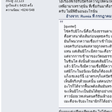
กระทู้: 22,123
ไอ้เรื่องที่เรย์รับปัดรังควาญให้ค
ถูกใจแล้ว: 6420 ครั้ง
เทพีอามาเทราสุนั่น ที่เชื่อกันมาค
ความนิยม: +624/-548
ครับ ไม่มีพิธีนอนอะไรนั่น
อ้างจาก: Rumia ที่ กรกฎาคม
[quote/]
ไช่ครับมิโกะนี่คือเรื่องธรรมดา
คือศาสนาดังเดิมก่อนพุทธครับ เ
มันก็พนวกความเชื่อเก่าเข้าไปแ
เลยครับก่อนล่มสลายถูกลดระดับ
แทน แต่เดิมมิโกะมีสถานะคือรา
แต่จากการเข้ามาของวัตณธรรม
ในชินโต ดังนั้นด้วยแต่เดิมมิโ
แล้ว มิโกะจึงมีความเชื่อที่
แต่มิโกะในอนิเมะนี่มันก็ต้องแล้
แก็งเซเลอร์นี่ เอาตรงๆก็แค่ปั
เห็นผีจริงๆด้วยแค่นั้น แต่คนป
อะไรก็ได้จากพื้นเพดังเดิมมันท
จะเห็นมิโกะเป็นมันได้ทุกอย่างจ
สาวน้อยเวทเล่นดนตรียันเฝ้าอ
เมะคือจะจับอะไรมามิกก็ได้อย่า
นั่นผมแค่เปรียบเทียบครับ ไม่ได้ห