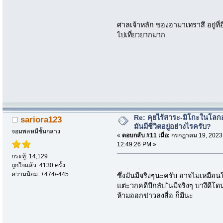
ศาลเจ้าหลัก ของอามาเทราสึ อยู่ที
ไปเที่ยวยากมาก
Re: คุยไร้สาระ-มิโกะในโลกอ
sariora123
มันมีชีวิตอยู่อย่างไรครับ?
จอมพลหมีชั้นกลาง
«
ตอบกลับ #11 เมื่อ:
กรกฎาคม 19, 2023
12:49:26 PM »
กระทู้: 14,129
ถูกใจแล้ว: 4130 ครั้ง
พูดถึง คดี X-File แล้วผมนึงถึง คดี ลึกลับของ ทางยุโรป อเมริกา
ความนิยม: +474/-445
ซึ่งมันมีจริงๆนะครับ อาจไมเหมือนในซ
แต่ะวกคดีบึกลับ ันมีจริงๆ บางึดี
ห้ามออกข่าวลงสื่อ ก็มีนะ