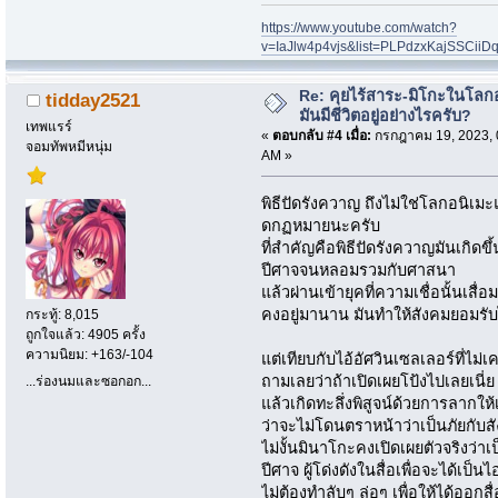
https://www.youtube.com/watch?
v=IaJlw4p4vjs&list=PLPdzxKajSSCii
Re: คุยไร้สาระ-มิโกะในโลกอ
tidday2521
มันมีชีวิตอยู่อย่างไรครับ?
เทพแรร์
«
ตอบกลับ #4 เมื่อ:
กรกฎาคม 19, 2023, 
จอมทัพหมีหนุ่ม
AM »
พิธีปัดรังควาญ ถึงไม่ใช่โลกอนิเม
ดกฏหมายนะครับ
ที่สำคัญคือพิธีปัดรังควาญมันเกิดขึ้น
ปีศาจจนหลอมรวมกับศาสนา
แล้วผ่านเข้ายุคที่ความเชื่อนั้นเสื่อ
คงอยู่มานาน มันทำให้สังคมยอมรั
กระทู้: 8,015
ถูกใจแล้ว: 4905 ครั้ง
ความนิยม: +163/-104
แต่เทียบกับไอ้อัศวินเซลเลอร์ที่ไ
ถามเลยว่าถ้าเปิดเผยโป้งไปเลยเนี่ย
...ร่องนมและซอกอก...
แล้วเกิดทะลึ่งพิสูจน์ด้วยการลาก
ว่าจะไม่โดนตราหน้าว่าเป็นภัยกับส
ไม่งั้นมินาโกะคงเปิดเผยตัวจริงว่า
ปีศาจ ผู้โด่งดังในสื่อเพื่อจะได้เป
ไม่ต้องทำลับๆ ล่อๆ เพื่อให้ได้ออกสื่อ