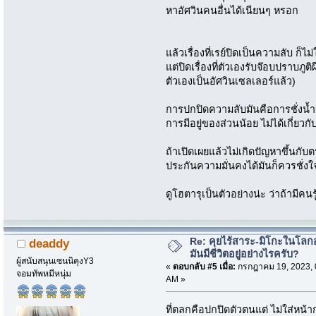
หาอัศวินคนอื่นได้เนียนๆ หรอก
แล้วเรื่องที่เรย์ปิดเป็นความลับ ก็ไม่
แต่ปิดเรื่องที่ตัวเองรับจ๊อบปราบภูติผ
ตัวเองเป็นอัศวินเซลเลอร์แล้ว)
การปกปิดความลับมันคือการชั่งน้ำ
การมีอยู่ของส่วนน้อย ไม่ได้เกี่ยว
ถ้าเปิดเผยแล้วไม่เกิดปัญหาขึ้นกั
ประกันความมั่นคงได้มันก็ควรชั่งใจให
ดูโฮตารุเป็นตัวอย่างน่ะ ว่าถ้ามีคน
Re: คุยไร้สาระ-มิโกะในโลกอ
deaddy
มันมีชีวิตอยู่อย่างไรครับ?
ผู้สนับสนุนเซนนิคุงY3
«
ตอบกลับ #5 เมื่อ:
กรกฎาคม 19, 2023, 
จอมทัพหมีหนุ่ม
AM »
ที่ตลกคือปกปิดตัวตนแต่ ไม่ใส่หน้