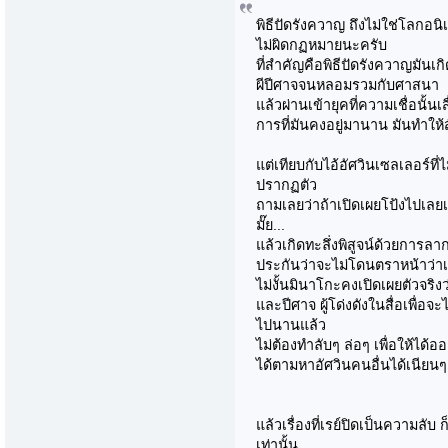
พิธีปัดรังควาญ ถึงไม่ใช่โลกอ
ไม่ผิดกฏหมายนะครับ
ที่สำคัญคือพิธีปัดรังควาญมันเกิดข
ผีปีศาจจนหลอมรวมกับศาสนา
แล้วผ่านเข้ายุคที่ความเชื่อนั้นเ
การที่มันคงอยู่มานาน มันทำให
แต่เทียบกับไอ้อัศวินเซลเลอร์ที
ปรากฏตัว
ถามเลยว่าถ้าเปิดเผยโป้งไปเลยเ
มั๊ย...
แล้วเกิดทะลึ่งพิสูจน์ด้วยการล
ประกันว่าจะไม่โดนตราหน้าว่าเ
ไม่งั้นมินาโกะคงเปิดเผยตัวจริง
และปีศาจ ผู้โด่งดังในสื่อเพื่อจ
ไปนานแล้ว
ไม่ต้องทำลับๆ ล่อๆ เพื่อให้ได้ออกส
ได้ตามหาอัศวินคนอื่นได้เนียน
แล้วเรื่องที่เรย์ปิดเป็นความลับ ก
เท่านั้น