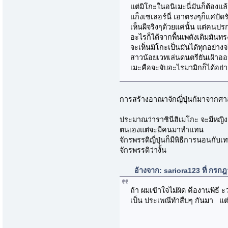
แต่มิโกะในอนิเมะนี่มันก็ต้องแล้
แก็งเซเลอร์นี่ เอาตรงๆก็แค่ปั
เห็นผีจริงๆด้วยแค่นั้น แต่คนป
อะไรก็ได้จากพื้นเพดังเดิมมันท
จะเห็นมิโกะเป็นมันได้ทุกอย่างจ
สาวน้อยเวทเล่นดนตรียันเฝ้าอ
เมะคือจะจับอะไรมามิกก็ได้อย่
การสร้างอาณาจักญี่ปุ่นก้มาจากศาส
ประมาณว่าราชินีฮิเมโกะ จะมีหญิง
ตนเองแต่จะมีคนมาทำแทน
จักรพรรดิญี่ปุ่นก็มีพิธีการนอนก
จักรพรรดิว่างั้น
อ้างจาก: sariora123 ที่ กร
ถ้า ผมเข้าใจไม่ผิด คืองานพิธี 
เป็น ประเพณีทำสืบๆ กันมา แต่เ