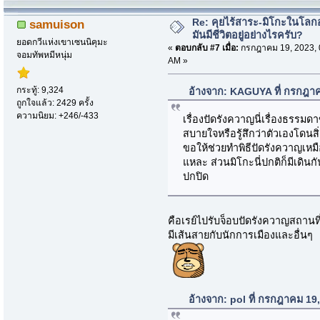
Re: คุยไร้สาระ-มิโกะในโลกอ
samuison
มันมีชีวิตอยู่อย่างไรครับ?
ยอดกวีแห่งเขาเซนนิคุมะ
«
ตอบกลับ #7 เมื่อ:
กรกฎาคม 19, 2023, 
จอมทัพหมีหนุ่ม
AM »
กระทู้: 9,324
อ้างจาก: KAGUYA ที่ กรกฎา
ถูกใจแล้ว: 2429 ครั้ง
ความนิยม: +246/-433
เรื่องปัดรังควาญนี่เรื่องธรรมดา
สบายใจหรือรู้สึกว่าตัวเองโดนสิ
ขอให้ช่วยทำพิธีปัดรังควาญเห
แหละ ส่วนมิโกะนี่ปกติก็มีเดินกั
ปกปิด
คือเรย์ไปรับจ็อบปัดรังควาญสถานท
มีเส้นสายกับนักการเมืองและอื่นๆ
อ้างจาก: pol ที่ กรกฎาคม 19