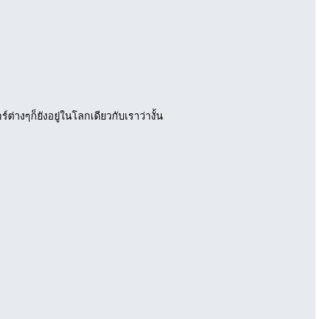
์ต่างๆก็ยังอยู่ในโลกเดียวกับเราว่างั้น