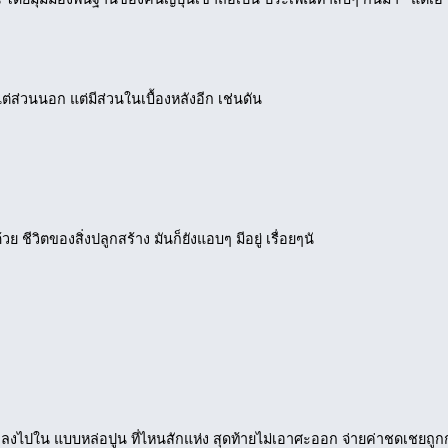
แต่ส่วนนอก แต่มีส่วนในเบื้องหลังอีก เช่นดัน
วย ชีวิตของสิ่งปลูกสร้าง มันก็ยังแอบๆ มีอยู่ เรื่อยๆนั
ตกลงไปใน แบบหล่อปูน ที่ไหนสักแห่ง สุดท้ายไม่เอาศะออก จ่ายค่าชดเชยถู