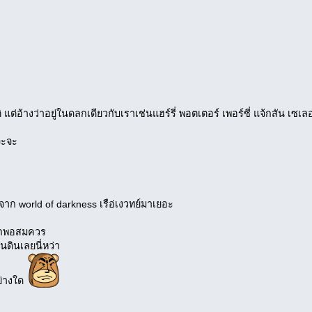
แต่อ้างว่าอยู่ในดลกเดียวกับเราเช่นแฮร์รี่ พอตเตอร์ เพอร์ซี่ แจ้กสัน เซเลอร
จะจะ
าก world of darkness เรือ่เงวทย์มาเยอะ
ออกพอสมควร
นดินเลยนี่หว่า
ย่างใด