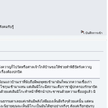
ังคมรับรู้
บันทึกการเข้า
่ดีรังควาญก็ไปวัดหรือศาลเจ้าใกล้บ้านขอให้ช่วยทำพิธีปัดรังควาญ
รื่องต้องปกปิด
มือนแถวบ้านเราที่นับถือผีพอพุทธเข้ามามันก็พนวกความเชื่อเก่า
มีโชกุนเช้ามาแทน แต่เดิมมิโกะมีสถานะคือราชาผู้ปกครองรักษาปัด
วยแต่เดิมมิโกะทำหน้าที่ชักนำประชาชนด้วยความเชื่ออยู่แล้ว มิ
ควานธรรมดาเลยแค่เรดันมีพลังไล่ผีมองเห็นผีจริงๆด้วยแค่นั้น แต่คน
ะนิยายคุณจะเห็นมิโกะเป็นมันได้ทุกอย่างจริงๆ ตังแต่เรียกหุ่นรบ