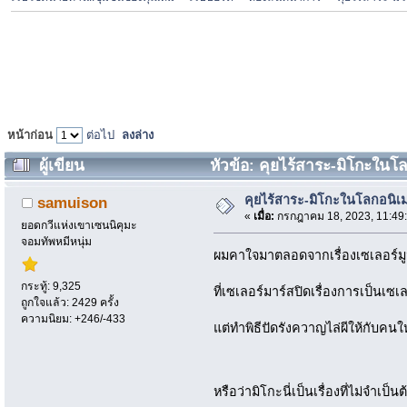
หน้าก่อน
ต่อไป
ลงล่าง
ผู้เขียน
หัวข้อ: คุยไร้สาระ-มิโกะในโลกอ
คุยไร้สาระ-มิโกะในโลกอนิเมะน
samuison
«
เมื่อ:
กรกฎาคม 18, 2023, 11:49
ยอดกวีแห่งเขาเซนนิคุมะ
จอมทัพหมีหนุ่ม
ผมคาใจมาตลอดจากเรื่องเซเลอร์ม
กระทู้: 9,325
ที่เซเลอร์มาร์สปิดเรื่องการเป็นเซ
ถูกใจแล้ว: 2429 ครั้ง
ความนิยม: +246/-433
แต่ทำพิธีปัดรังควาญไล่ผีให้กับคน
หรือว่ามิโกะนี่เป็นเรื่องที่ไม่จำเ