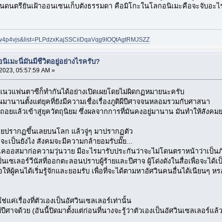
นดนตรียันเฝ้าออนเซนเก็บตังธรรมดา คือมิโกะในโลกอนิเมะคือจะจับอะไรม
Jlw4p4vjs&list=PLPdzxKajSSCiiDqaVqg9IOQtAgtRMJSZZ
เมะนี่มันมีชีวิตอยู่อย่างไรครับ?
023, 05:57:59 AM »
มะแนวแฟนตาซีก็ทำกันได้อย่างเปิดเผยโดยไม่ผิดกฏหมายนะครับ
้นมานานตั้งแต่ยุคที่ยังมีความเชื่อเรื่องภูติผีปีศาจจนหลอมรวมกับศาสนา
ื่อมถอยแล้วเข้าสู่ยุควัตถุนิยม ซึ่งผลจากการที่มันคงอยู่มานาน มันทำให้สัง
ม่เคยปรากฏขึ้นเลยบนโลก แล้วจู่ๆ มาปรากฏตัว
 จะเป็นยังไง สังคมจะมีความกล้ายอมรับมั๊ย...
ห้เคออสมาก่อความวุ่นวาย มีอะไรมารับประกันว่าจะไม่โดนตราหน้าว่าเป็นภ
เป็นเซเลอร์วีนัสที่ออกตะลอนปราบผู้ร้ายและปีศาจ ผู้โด่งดังในสื่อเพื่อจะไ
่อให้ผู้คนได้เริ่มรู้จักและยอมรับ เพื่อที่จะได้ตามหาอัศวินคนอื่นได้เนียนๆ ห
ใช่แค่เรื่องที่ตัวเองเป็นอัศวินเซลเลอร์เท่านั้น
ผีปีศาจด้วย (อันนี้ปิดมาตั้งแต่ก่อนที่นางจะรู้ว่าตัวเองเป็นอัศวินเซลเลอร์แล้