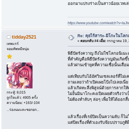
ออกมาแปรงร่างเป็นสาวน้อยเวทเล่
https://www.youtube.com/watch?v=Ia
Re: คุยไร้สาระ-มิโกะในโลกอนิ
tidday2521
«
ตอบกลับ #4 เมื่อ:
กรกฎาคม 19, 2
เทพแรร์
จอมทัพหมีหนุ่ม
พิธีปัดรังควาญ ถึงไม่ใช่โลกอนิเ
ที่สำคัญคือพิธีปัดรังควาญมันเกิดขึ
แล้วผ่านเข้ายุคที่ความเชื่อนั้นเส
แต่เทียบกับไอ้อัศวินเซลเลอร์ที่ไ
ถามเลยว่าถ้าเปิดเผยโป้งไปเลยเนี่ย
แล้วเกิดทะลึ่งพิสูจน์ด้วยการลากใ
กระทู้: 8,015
ไม่งั้นมินาโกะคงเปิดเผยตัวจริงว่า
ถูกใจแล้ว: 4905 ครั้ง
ไม่ต้องทำลับๆ ล่อๆ เพื่อให้ได้ออกสื
ความนิยม: +163/-104
...ร่องนมและซอกอก...
แล้วเรื่องที่เรย์ปิดเป็นความลับ ก็ไม่
แต่ปิดเรื่องที่ตัวเองรับจ๊อบปราบภูติ