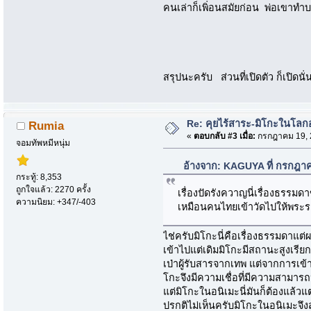
คนเล่าก็เพิ่อนสมัยก่อน พ่อเขาทำบ
สรุปนะครับ ส่วนที่เปิดตัว ก็เปิดน
Re: คุยไร้สาระ-มิโกะในโลกอนิ
Rumia
«
ตอบกลับ #3 เมื่อ:
กรกฎาคม 19, 2
จอมทัพหมีหนุ่ม
อ้างจาก: KAGUYA ที่ กรกฎา
กระทู้: 8,353
ถูกใจแล้ว: 2270 ครั้ง
เรื่องปัดรังควาญนี่เรื่องธรรมด
ความนิยม: +347/-403
เหมือนคนไทยเข้าวัดไปให้พระรดน
ไช่ครับมิโกะนี่คือเรื่องธรรมดาแต
เข้าไปแต่เดิมมิโกะมีสถานะสูงเรี
เป่าผู้รับสารจากเทพ แต่จากการเข
โกะจึงมีความเชื่อที่มีความสาม
แต่มิโกะในอนิเมะนี่มันก็ต้องแล้วแต
ปรกติไม่เห็นครับมิโกะในอนิเมะจึง