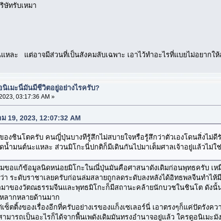
ริษัทรับเหมา
ั่นแหละ แต่อาจมีส่วนที่เป็นสังคมลับเฉพาะ เอาไว้ทำอะไรที่แบยไม่อยากให้ส
เมะนี่มันมีชีวิตอยู่อย่างไรครับ?
023, 03:17:36 AM »
คม 19, 2023, 12:07:32 AM
าของชินโตครับ คนญี่ปุ่นบางทีรู้สึกไม่สบายใจหรือรู้สึกว่าตัวเองโดนสิ่งไม
้ำมนต์นะแหละ ส่วนมิโกะนี่ปกติก็มีเดินกันไปมาเต็มศาลเจ้าอยู่แล้วไม่ใช่เ
่ผมขอแก้ข้อมูลนิดหน่อยมิโกะในณี่ปุ่นมันคือศาสนาดังเดิมก่อนพุทธครับ เห
ยกว่า ระดับราชาเลยครับก่อนล่มสลายถูกลดระดับลงหลังได้อิทธพลจีนทำไห้
้ามาของวัตณธรรมจีนและพุทธมิโกะก็มีสถานะคล้ายนักบวชในชินโต ดังนั้นด้
ารถหลากหลายด้านมาก
่เซ็ตติ้งของเรื่องอีกที่ครับอย่างเรของแก็งเซเลอร์นี่ เอาตรงๆก็แค่ปัดรัง
สามารถเป็นอะไรก็ได้จากพื้นเพดังเดิมมันทรงอำนาจอยู่แล้ว ใครดูอนิเมะมังง