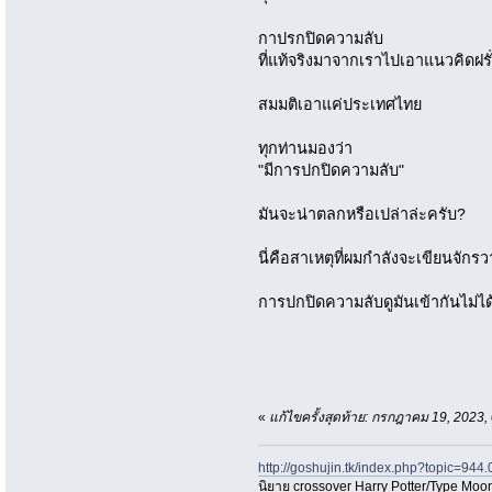
กาปรกปิดความลับ
ที่แท้จริงมาจากเราไปเอาแนวคิดฝรั
สมมติเอาแค่ประเทศไทย
ทุกท่านมองว่า
"มีการปกปิดความลับ"
มันจะน่าตลกหรือเปล่าล่ะครับ?
นี่คือสาเหตุที่ผมกำลังจะเขียนจั
การปกปิดความลับดูมันเข้ากันไม่ไ
«
แก้ไขครั้งสุดท้าย: กรกฎาคม 19, 2023
http://goshujin.tk/index.php?topic=944.
นิยาย crossover Harry Potter/Type Moon