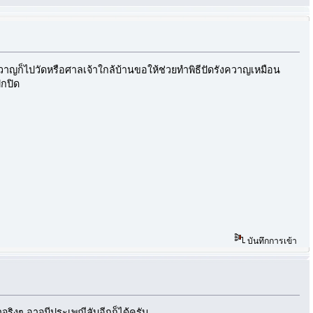
รังควาญก็ไปวัดหรือศาลเจ้าใกล้บ้านขอให้ช่วยทำพิธีปัดรังควาญเหมือน
ปกปิด
บันทึกการเข้า
าจริงๆ อาจมีประเพณีลับอีกก็ได้ครับ