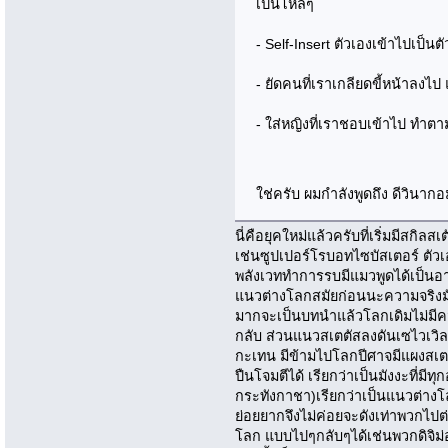
เป็นโหลๆ
- Self-Insert ตัวเองเข้าไปเป็นต
- ยัดคนที่เราเกลียดขี้หน้าลงไ
- ใส่หญิงที่เราชอบเข้าไป ทำตา
ใช่ครับ ผมกำลังพูดถึง ดีวินาก
นี่คือยุคใหม่แล้วครับที่เริ่มมีสก
เช่นซูปเปอร์โรบอทไซบัสเตอร์ ตัวเ
พลังเวททำการรบมีแมวพูดได้เป็นอาจ
แนวต่างโลกสมัยก่อนนะความจริงมัน
มากจะเป็นบทนำแล้วโลกเดิมไม่มีค
กลับ ส่วนแนวสเตตัสลงดันเซไวเวิลม
กะเทน มีข้ามไปโลกปีศาจมีแผงสเตต
ปืนโจมตีได้ เรียกว่าเป็นมังงะที่
กระทังกาชา)เรียกว่าเป็นแนวต่าง
ย่อยยากจึงไม่ค่อยจะดังเท่าพวกไปต
โลก แบบไปๆกลับๆได้เช่นพวกดิจิม่อ