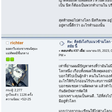
ญาติพี่น้องตายหมดแล้ว ส่วนตัวเอง
เป็น นีท ก็ต้องเป็นพวกทำงานใน บร
สุดท้ายพอไปต่างโลก มีสกิลเทพ อยู่ใ
อยู่ทางนี้ดีกว่า อะไรทำนองนั้น
Re: คิดยังไงกับแนวข้ามโลก ข
richter
สมัย นี้
ยอดกวีแห่งเขาเซนนิคุมะ
«
ตอบกลับ #37 เมื่อ:
เมษายน 05, 2023, 
แม่ทัพหมีชั้นกลาง
PM »
เท่าที่อ่านผมมีปัญหาตรงที่ว่ามันไ
โลกหนึ่ง เกือบทั้งหมดให้เหตุผลอย่
บอกให้ไปเป็นผู้กล้า คนในโลกเองท
อะไรให้กับไก่อ่อนไร้ประสบการณ์ที่
บอกชดเชยความผิดพลาด แล้วทำไมไม
กระทู้: 2,277
กันยัดบัฟสารพัดให้
ถูกใจแล้ว: 1126 ครั้ง
บอกเพราะคุณเป็นคนดี...ไอ้ที่ส่งไปไ
ความนิยม: +52/-25
มีอยู่ทั่วโลก
แบบว่าอยากจะเขียนให้ไปต่างโลกแต