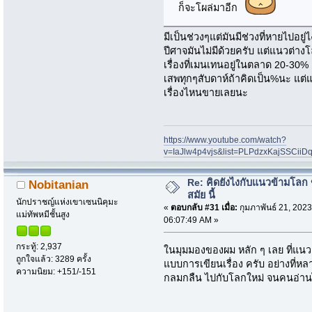
ก็จะโผล่มาอีก
มีเป็นช่วงๆแต่มันมีช่วงที่หายไปอยู
ปีศาจมันไม่มีด้วยครับ แต่แนวต่างโล
เรื่องที่เมนเทนอยู่ในตลาด 20-30
เสพทุกๆสับดาห์ถ้าคิดเป็น%นะ แต่
เรื่องไหนขายเลยนะ
https://www.youtube.com/watch?
v=IaJlw4p4vjs&list=PLPdzxKajSSCii
Re: คิดยังไงกับแนวข้ามโลก ข
Nobitanian
สมัย นี้
นักปราชญ์แห่งเขาเซนนิคุมะ
«
ตอบกลับ #31 เมื่อ:
กุมภาพันธ์ 21, 2023
แม่ทัพหมีชั้นสูง
06:07:49 AM »
กระทู้: 2,937
ในมุมมองของผม หลัก ๆ เลย ที่แนวต
ถูกใจแล้ว: 3289 ครั้ง
แบบการเขียนเรื่อง ครับ อย่างที่
ความนิยม: +151/-151
กลมกลืน ไปกับโลกใหม่ จนคนอ่านไม