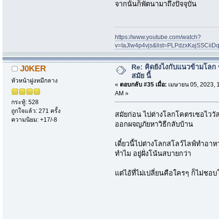
จากนั้นก็พัตนามาถึงปัจจุบัน
https://www.youtube.com/watch?
v=IaJlw4p4vjs&list=PLPdzxKajSSCii
Re: คิดยังไงกับแนวข้ามโลก ข
J0KER
สมัย นี้
หัวหน้าฝูงหมีกลาง
«
ตอบกลับ #35 เมื่อ:
เมษายน 05, 2023, 
AM »
กระทู้: 528
ถูกใจแล้ว: 271 ครั้ง
สมัยก่อน ไปต่างโลกโคตรเซอไววัล
ความนิยม: +17/-8
ออกผจญภัยหาวิธีกลับบ้าน
เดี๋ยวนี้ไปต่างโลกสโลว์ไลฟ์ทำอาหา
ทำไม อยู่ฝั่งโน้นสบายกว่า
แต่ไอ้ที่ไม่เปลี่ยนคือใครๆ ก็ไม่ชอบโล