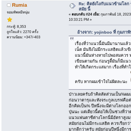
Re: คิดยังไงกับแนวข้ามโลก ข
Rumia
สมัย นี้
จอมทัพหมีหนุ่ม
«
ตอบกลับ #24 เมื่อ:
กุมภาพันธ์ 18, 2023
10:33:21 PM »
กระทู้: 8,353
ถูกใจแล้ว: 2270 ครั้ง
อ้างจาก: yojinboo ที่ กุมภาพ
ความนิยม: +347/-403
เรื่องที่ว่าแนวนี้มันมีมานานแล้ว
เน็ต มันจึงไม่มีกระแสฮิตแล้วเข
แนวนี้มันห่างหายไปพอสมควร พ
เขียนตามกัน ก่อนรูดี้มันก็มีแนว
ทำให้เกิดกระแสมาก เรื่องที่ทำใ
ครับ หากผมเข้าใจไม่ผิดละนะ
ป่าวเลยครับถ้าคิดสัดส่วนเป็น%ผมเ
ก่อนวาตารุและทังจระกูลเบรฟคือต
อีกคิดเป็น% ปีหนึ่งจะมีต่างโลกออกป
ปุ่นนะ แต่เดียวนี้ต่อไห้เป็นช่วงที
แนวแฟนตาซีต่างโลกนี่มีอัตราสู
สมัยก่อนไม่มีกระแสฮิต ควรเรียกว่าเด
มากดีกว่าครับ สมัยก่อนปีหนึ่งมีกา