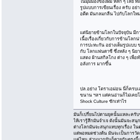
ในมุมมองของผม หลัก ๆ เลย ที่แ
รูปแบบการเขียนเรื่อง ครับ อย
อดีต มันกลมกลืน ไปกับโลกใหม่
แต่นิยายข้ามโลกในปัจจุบัน มีก
เนื้อเรื่องเกี่ยวกับการข้ามโลกน
การปะทะกัน อย่างเต็มรูปแบบ
กับ โลกแฟนตาซี ซึ่งหลัง ๆ นิย
แสดง ผ้านสกิลโกง ต่าง ๆ เพื่อ
อลังการ มากขึ้น
ปล.อย่าง โดราเอม่อน นี่ก็ครบเล
ขนาน ฯลฯ แต่คนอ่านก็ไม่เคยโฟก
Shock Culture ซักเท่าไร
มันก็เปรี่ยนไปตามยุคนั้นแหละครับช
ไห้เรารู้สึกมันจำเจ ดังนั้นมันจะส
ต่างโลกมันจะสนุกแทบทุกเรื่อง ใ
แต่พอหมดช่วงต้น มันจะเป็นการวัดว
แค่ไหน ส่วนมากมันก็ตายกันตรงนี้