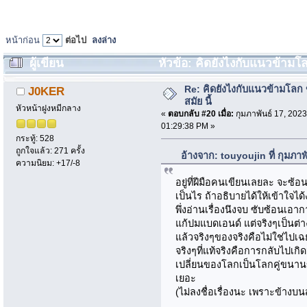
หน้าก่อน
ต่อไป
ลงล่าง
ผู้เขียน
หัวข้อ: คิดยังไงกับแนวข้ามโลก 
Re: คิดยังไงกับแนวข้ามโลก ข
J0KER
สมัย นี้
หัวหน้าฝูงหมีกลาง
«
ตอบกลับ #20 เมื่อ:
กุมภาพันธ์ 17, 2023
01:29:38 PM »
กระทู้: 528
ถูกใจแล้ว: 271 ครั้ง
อ้างจาก: touyoujin ที่ กุมภา
ความนิยม: +17/-8
อยู่ที่ฝีมือคนเขียนเลยละ จะซ้อ
เป็นไร ถ้าอธิบายได้ให้เข้าใจได้
พึ่งอ่านเรื่องนึงจบ ซับซ้อนเอา
แก้ปมแบดเอนด์ แต่จริงๆเป็นต่า
แล้วจริงๆของจริงคือไม่ใช่ไปเ
จริงๆที่แท้จริงคือการกลับไปเกิ
เปลี่ยนของโลกเป็นโลกคู่ขนาน
เยอะ
(ไม่ลงชื่อเรื่องนะ เพราะข้าง