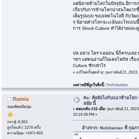
แต่นิยายข้ามโลกในปัจจุบัน มีการเน
เกี่ยวกับการข้ามโลกน่าสนใจมากขึ้
เต็มรูปแบบ ของเทคโนโลยี กับวัฒ
ๆ นิยายต่างโลกจะะเน้นอะไรแบบนี้ 
การ Shock Culture ทำได้ง่ายและด
ปล.อย่าง โดราเอม่อน นี่ก็ครบเลย 
ฯลฯ แต่คนอ่านก็ไม่เคยโฟกัส เรื่อ
Culture ซักเท่าไร
«
แก้ไขครั้งสุดท้าย: กุมภาพันธ์ 21, 202
เหล่าหมีที่ถูกใจสิ่งนี้:
TheFakeMan
Re: คิดยังไงกับแนวข้ามโลก ข
Rumia
สมัย นี้
จอมทัพหมีหนุ่ม
«
ตอบกลับ #32 เมื่อ:
กุมภาพันธ์ 21, 2023
10:19:39 PM »
กระทู้: 8,353
ถูกใจแล้ว: 2270 ครั้ง
อ้างจาก: Nobitanian ที่ กุมภ
ความนิยม: +347/-403