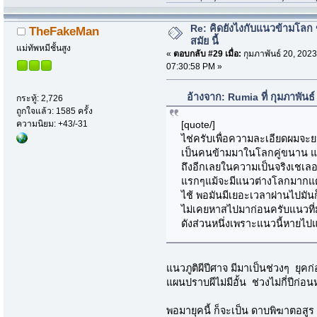
Re: คิดยังไงกับแนวข้ามโลก ข
TheFakeMan
สมัย นี้
แม่ทัพหมีชั้นสูง
«
ตอบกลับ #29 เมื่อ:
กุมภาพันธ์ 20, 2023
07:30:58 PM »
อ้างจาก: Rumia ที่ กุมภาพันธ
กระทู้: 2,726
ถูกใจแล้ว: 1585 ครั้ง
ความนิยม: +43/-31
[quote/]
ไช่ครับเพื่อความละเอียดผมจะย
เป็นคนข้ามมาในโลกคู่ขนาน แ
ถึงอีกเลยในความเป็นจริงเชเลอร
แรกๆแม้จะมีแนวต่างโลกมากแต่ส
ไช้ พอมันมีเยอะเวลาผ่านไปมันก
ไม่เคยหาสไปมาก่อนครับแนวที่
ดังส่วนหนึ่งเพราะแนวนี้หายไป
แนวภูติผีปีศาจ มีมาเป็นช่วงๆ ยุค
แผนปราบผีไม่มีอั้น ช่วงไม่กี่ปีก่
พอมายุคนี้ ก็จะเป็น ดาบพิฆาตอสูร