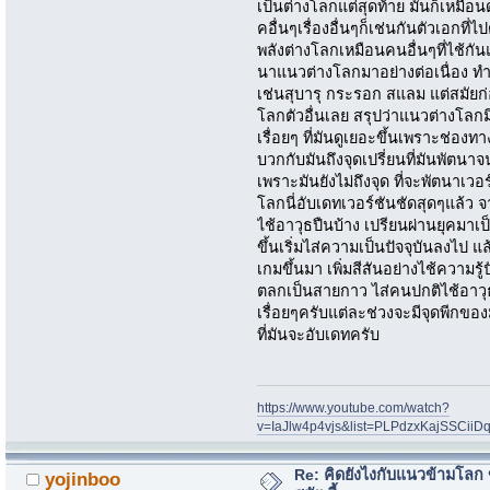
เป็นต่างโลกแต่สุดท้าย มันก็เหมือ
คอื่นๆเรื่องอื่นๆก็เช่นกันตัวเอกที่
พลังต่างโลกเหมือนคนอื่นๆที่ไช้กันแต
นาแนวต่างโลกมาอย่างต่อเนื่อง ท
เช่นสุบารุ กระรอก สแลม แต่สมัยก
โลกตัวอื่นเลย สรุปว่าแนวต่าง
เรื่อยๆ ที่มันดูเยอะขึ้นเพราะช่
บวกกับมันถึงจุดเปรี่ยนที่มันพัตนาจ
เพราะมันยังไม่ถึงจุด ที่จะพัตนาเ
โลกนี่อับเดทเวอร์ชันชัดสุดๆแล้ว จา
ไช้อาวุธปืนบ้าง เปรียนผ่านยุคมาเป
ขึ้นเริ่มไส่ความเป็นปัจจุบันลงไป แ
เกมขึ้นมา เพิ่มสีสันอย่างไช้ความรู
ตลกเป็นสายกาว ไส่คนปกติไช้อาวุธป
เรื่อยๆครับแต่ละช่วงจะมีจุดพีกของม
ที่มันจะอับเดทครับ
https://www.youtube.com/watch?
v=IaJlw4p4vjs&list=PLPdzxKajSSCii
Re: คิดยังไงกับแนวข้ามโลก ข
yojinboo