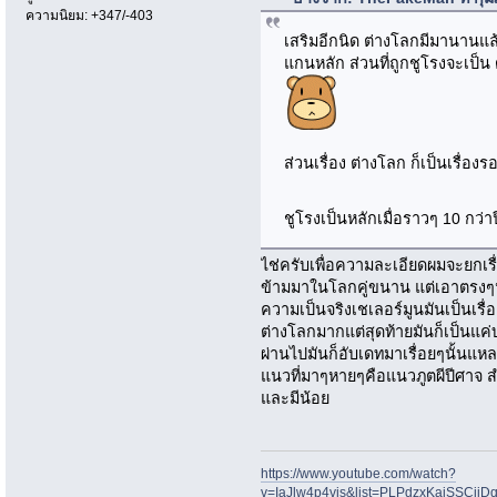
ความนิยม: +347/-403
เสริมอีกนิด ต่างโลกมีมานานแล้ว
แกนหลัก ส่วนที่ถูกชูโรงจะเป็
ส่วนเรื่อง ต่างโลก ก็เป็นเรื่อง
ชูโรงเป็นหลักเมื่อราวๆ 10 กว่า
ไช่ครับเพื่อความละเอียดผมจะยกเร
ข้ามมาในโลกคู่ขนาน แต่เอาตรงๆ
ความเป็นจริงเชเลอร์มูนมันเป็นเร
ต่างโลกมากแต่สุดท้ายมันก็เป็นแค่
ผ่านไปมันก็อับเดทมาเรื่อยๆนั้นแ
แนวที่มาๆหายๆคือแนวภูตผีปีศาจ ส
และมีน้อย
https://www.youtube.com/watch?
v=IaJlw4p4vjs&list=PLPdzxKajSSCii