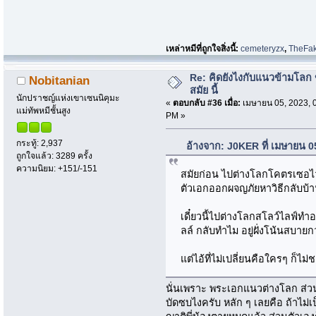
เหล่าหมีที่ถูกใจสิ่งนี้:
cemeteryzx
,
TheFa
Re: คิดยังไงกับแนวข้ามโลก ข
Nobitanian
สมัย นี้
นักปราชญ์แห่งเขาเซนนิคุมะ
«
ตอบกลับ #36 เมื่อ:
เมษายน 05, 2023, 
แม่ทัพหมีชั้นสูง
PM »
กระทู้: 2,937
อ้างจาก: J0KER ที่ เมษายน 
ถูกใจแล้ว: 3289 ครั้ง
ความนิยม: +151/-151
สมัยก่อน ไปต่างโลกโคตรเซอไว
ตัวเอกออกผจญภัยหาวิธีกลับบ้
เดี๋ยวนี้ไปต่างโลกสโลว์ไลฟ์ทำอ
ลล์ กลับทำไม อยู่ฝั่งโน้นสบายก
แต่ไอ้ที่ไม่เปลี่ยนคือใครๆ ก็ไม่ช
นั่นเพราะ พระเอกแนวต่างโลก ส่วนใ
บัดซบไงครับ หลัก ๆ เลยคือ ถ้าไม่เป