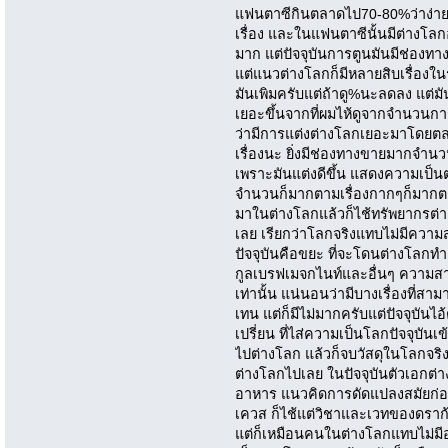
แฟนตาซีกินตลาดไป70-80%ว่าง่ายๆ
เรื่อง และในแฟนตาซีนั้นมีต่างโลก
มาก แต่ปัจจุบันการตูนมันมีช่องทาง
แต่แนวต่างโลกก็มีหลายสิบเรื่องในร
มันเพิมครับแต่ถ้าดู%นะลดลง แต่มั
เยอะขึ้นจากที่ผมไห้ดูจากจำนวนกา
ว่ามีการแต่งต่างโลกเยอะมาโดยต
เรื่องนะ ยิ่งมีช่องทางขายมากจำนว
เพราะมันแต่งดีขึ้น แสดงความเป็นต
จำนวนก็มากตามเรื่องกากๆก็มากต
มาในต่างโลกแล้วก็ไช้ทรัพยากรต่
เลย เรียกว่าโลกจริงแทบไม่มีควา
ปัจจุบันคือขยะ ที่จะโดนต่างโลกท
กูลเบรฟเมจกไนท์และอื่นๆ ความสา
เท่านั้น แน่นอนว่ามีบางเรื่องที่ส
เทน แต่ก็มีไม่มากครับแต่ปัจจุบันไ
เปรี่ยน ที่ไส่ความเป็นโลกปัจจุบัน
ไปต่างโลก แล้วก็จบวัสดุในโลกจริงแ
ต่างโลกไปเลย ในปัจจุบันตัวเอกต
อาหาร แนวคิดการดัดแปลงสมัยก่
เควส ก็ไช้แต่วิชาและเวทของดราก
แต่ก็เหมือนคนในต่างโลกแทบไม่มี