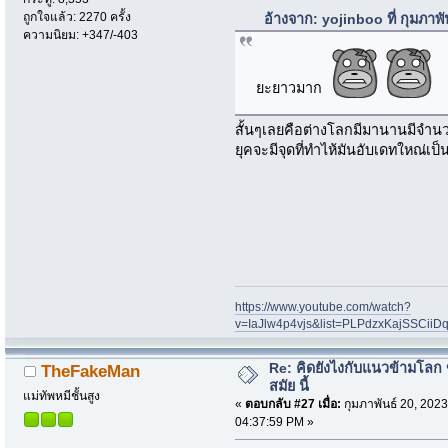
ถูกใจแล้ว: 2270 ครั้ง
อ้างจาก: yojinboo ที่ กุมภาพ
ความนิยม: +347/-403
ยะยาวมาก
สั้นๆเลยคือต่างโลกมีมานานมีจำ
ยุคจะมีจุดที่ทำไห้มันอับเดทใหณ่เ
https://www.youtube.com/watch?
v=IaJlw4p4vjs&list=PLPdzxKajSSCii
Re: คิดยังไงกับแนวข้ามโลก ข
TheFakeMan
สมัย นี้
แม่ทัพหมีชั้นสูง
«
ตอบกลับ #27 เมื่อ:
กุมภาพันธ์ 20, 2023
04:37:59 PM »