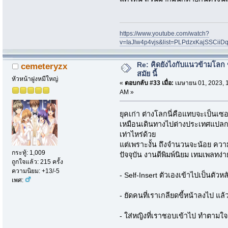
https://www.youtube.com/watch?
v=IaJlw4p4vjs&list=PLPdzxKajSSCii
Re: คิดยังไงกับแนวข้ามโลก ข
cemeteryzx
สมัย นี้
หัวหน้าฝูงหมีใหญ่
«
ตอบกลับ #33 เมื่อ:
เมษายน 01, 2023, 
AM »
ยุคเก่า ต่างโลกนี่คือแทบจะเป็นเซอ
เหมือนเดินทางไปต่างประเทศแปลก
เท่าไหร่ด้วย
แต่เพราะงั้น ถึงจำนวนจะน้อย คว
กระทู้: 1,009
ปัจจุบัน งานดีพิมพ์นิยม เทมเพลท
ถูกใจแล้ว: 215 ครั้ง
ความนิยม: +13/-5
- Self-Insert ตัวเองเข้าไปเป็นตัวหล
เพศ:
- ยัดคนที่เราเกลียดขี้หน้าลงไป แ
- ใส่หญิงที่เราชอบเข้าไป ทำตามใจ