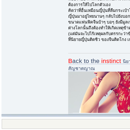
ต้องการให้ไปโลกตัวเอง
คิดว่าที่อื่นเหมือนญี่ปุ่นที่ลืมกระ
ญี่ปุ่นมาอยู่ไทยนานๆ กลับไปยังบอก
ขนาดแฟนฟิคจีนบ้าๆ บอๆ ยังมีมูลเห
ต่างโลกนั้นถึงต้องทำให้เกิดเหตุข้
(แต่มันจะไปไร้เหตุผลกับตรรกะว่า
ที่นิยายญี่ปุ่นติดชิว ของจีนติดโกง 
B
ack to the
instinct
นิย
สัญชาตญาณ
i.imgur.com/nQ73zsk-jpg