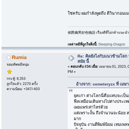
ใช่ครับ ผมกำลังพูดถึง ดีวินากอมเ
侯爵嫡男好色物語 เรื่องดีที่ไม่กล้าแนะนำเพ
เหล่าหมีที่ถูกใจสิ่งนี้:
Sleeping-Dragon
Re: คิดยังไงกับแนวข้ามโลก ข
Rumia
สมัย นี้
จอมทัพหมีหนุ่ม
«
ตอบกลับ #34 เมื่อ:
เมษายน 01, 2023, 
PM »
กระทู้: 8,353
ถูกใจแล้ว: 2270 ครั้ง
อ้างจาก: cemeteryzx ที่ เมษ
ความนิยม: +347/-403
ยุคเก่า ต่างโลกนี่คือแทบจะเป็น
ฟีลเหมือนเดินทางไปต่างประเ
เผยแพร่เท่าไหร่ด้วย
แต่เพราะงั้น ถึงจำนวนจะน้อย 
มาก
ปัจจุบัน งานดีพิมพ์นิยม เทมเพ