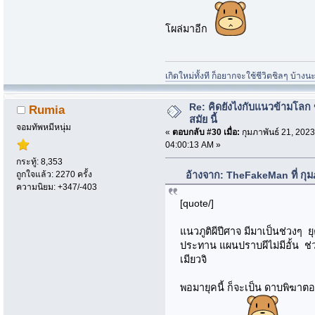
โผล่มาอีก
เกิดใหม่ทั้งที ก็อยากจะใช้ชีวิตชิลๆ บ้าง
Re: คิดยังไงกับแนวข้ามโลก ข
Rumia
สมัย นี้
จอมทัพหมีหนุ่ม
«
ตอบกลับ #30 เมื่อ:
กุมภาพันธ์ 21, 2023
04:00:13 AM »
กระทู้: 8,353
ถูกใจแล้ว: 2270 ครั้ง
อ้างจาก: TheFakeMan ที่ กุม
ความนิยม: +347/-403
[quote/]
แนวภูติผีปีศาจ มีมาเป็นช่วงๆ ย
ประทาน แผนปราบผีไม่มีอั้น ช่ว
เมียวจิ
พอมายุคนี้ ก็จะเป็น ดาบพิฆาตอ