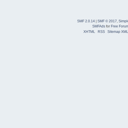
SMF 2.0.14
|
SMF © 2017
,
Simpl
SMFAds
for
Free Foru
XHTML
RSS
Sitemap XM