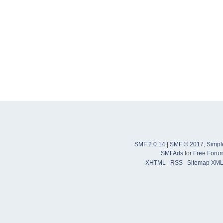
SMF 2.0.14
|
SMF © 2017
,
Simpl
SMFAds
for
Free Foru
XHTML
RSS
Sitemap XM