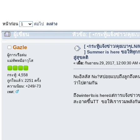
หน้าก่อน
ต่อไป
ลงล่าง
ผู้เขียน
หัวข้อ: [ •กระทู้แจ้งข่าว/คุ
ทุกกระทู้ไปสู่สุขคติ (อ่าน 487183 ครั้ง)
[ •กระทู้แจ้งข่าว/คุยเบาๆLN
Gazle
] Summer is here ขอให้ทุกก
ผู้การเรือล่ม
สู่สุขคติ
แม่ทัพหมีอาวุโส
«
เมื่อ:
กันยายน 29, 2017, 12:00:30 AM 
กระทู้: 4,558
Noอิลลัส No?สปอยแบบถึงลูกถึงคน 
ถูกใจแล้ว: 2251 ครั้ง
ว่าไปตามกัน
ความนิยม: +249/-73
เพศ:
ถึงwinterจะis hereแต่การแจ้งข่าวข
สะอาดขึ้นTT ขอให้เรารวมพลังกัน