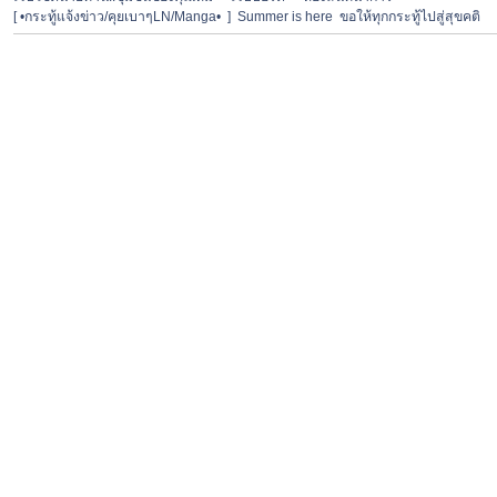
[ •กระทู้แจ้งข่าว/คุยเบาๆLN/Manga•  ]  Summer is here  ขอให้ทุกกระทู้ไปสู่สุขคติ