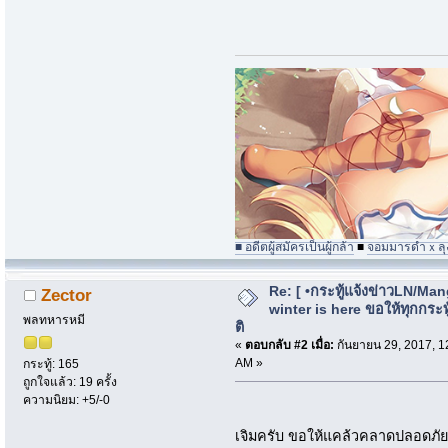
■ อดีตผู้สมัครเป็นผู้กล้า
■
จอมมารดำｘลุง
Re: [ •กระทู้แจ้งข่าวLN/Man
Zector
winter is here ขอให้ทุกกระทู้
พลทหารหมี
ติ
«
ตอบกลับ #2 เมื่อ:
กันยายน 29, 2017, 1
AM »
กระทู้: 165
ถูกใจแล้ว: 19 ครั้ง
ความนิยม: +5/-0
เจิมครับ ขอให้แคล้วคลาดปลอดภ