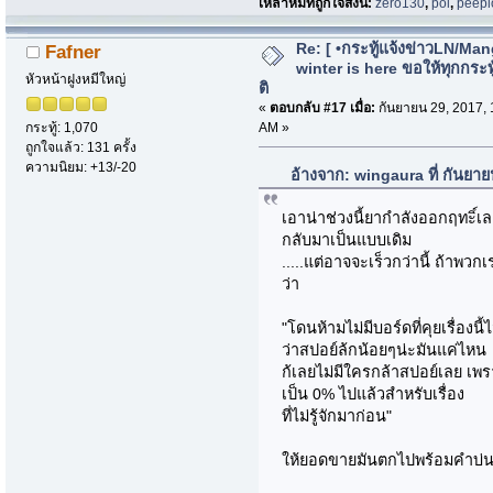
เหล่าหมีที่ถูกใจสิ่งนี้:
zero130
,
pol
,
peep
Re: [ •กระทู้แจ้งข่าวLN/Man
Fafner
winter is here ขอให้ทุกกระทู้
หัวหน้าฝูงหมีใหญ่
ติ
«
ตอบกลับ #17 เมื่อ:
กันยายน 29, 2017, 
AM »
กระทู้: 1,070
ถูกใจแล้ว: 131 ครั้ง
ความนิยม: +13/-20
อ้างจาก: wingaura ที่ กันยา
เอาน่าช่วงนี้ยากำลังออกฤทะิ์เ
กลับมาเป็นแบบเดิม
.....แต่อาจจะเร็วกว่านี้ ถ้าพ
ว่า
"โดนห้ามไม่มีบอร์ดที่คุยเรื่องนี้
ว่าสปอย์ล้กน้อยๆน่ะมันแค่ไหน
ก้เลยไม่มีใครกล้าสปอย์เลย เพ
เป็น 0% ไปแล้วสำหรับเรื่อง
ที่ไม่รู้จักมาก่อน"
ให้ยอดขายมันตกไปพร้อมคำบ่นน