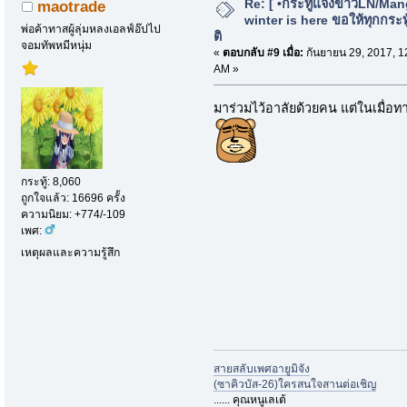
Re: [ •กระทู้แจ้งข่าวLN/Man
maotrade
winter is here ขอให้ทุกกระทู้
พ่อค้าทาสผู้ลุ่มหลงเอลฟ์อ๊ปไป
ติ
จอมทัพหมีหนุ่ม
«
ตอบกลับ #9 เมื่อ:
กันยายน 29, 2017, 1
AM »
มาร่วมไว้อาลัยด้วยคน แต่ในเมื่อท
กระทู้: 8,060
ถูกใจแล้ว: 16696 ครั้ง
ความนิยม: +774/-109
เพศ:
เหตุผลและความรู้สึก
สายสลับเพศอายูมิจัง
(ซาคิวบัส-26)ใครสนใจสานต่อเชิญ
...... คุณหนูเลเต้