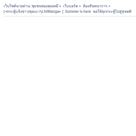
เว็บไซต์นายท่าน::ชุมชนของคุณหมี
»
เว็บบอร์ด
»
ห้องสันทนาการ
»
[ •กระทู้แจ้งข่าว/คุยเบาๆLN/Manga•  ]  Summer is here  ขอให้ทุกกระทู้ไปสู่สุขคติ