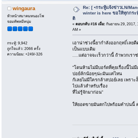
Re: [ •กระทู้แจ้งข่าวLN/Man
wingaura
winter is here ขอให้ทุกกระทู้
หัวหน้าสมาคมหนองโพ
ติ
จอมทัพหมีหนุ่ม
«
ตอบกลับ #16 เมื่อ:
กันยายน 29, 2017, 
AM »
เอาน่าช่วงนี้ยากำลังออกฤทะิ์เลย
กระทู้: 9,942
เป็นแบบเดิม
ถูกใจแล้ว: 2066 ครั้ง
ความนิยม: +249/-326
.....แต่อาจจะเร็วกว่านี้ ถ้าพวกเร
"โดนห้ามไม่มีบอร์ดที่คุยเรื่องนี้ไม่ม
ปอย์ล้กน้อยๆน่ะมันแค่ไหน
ก้เลยไม่มีใครกล้าสปอย์เลย เพราะ
ไปแล้วสำหรับเรื่อง
ที่ไม่รู้จักมาก่อน"
ให้ยอดขายมันตกไปพร้อมคำบ่นนี้ 