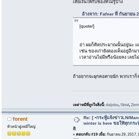
เสียเงินให้กับชองที่ไม่รู้บ้าง
อ้างจาก: Fafner ที่ กันยายน
[quote/]
อ่า ผมก็คิดประมาณนั้นอยู่นะ แต่
เช่น ของเก่ายังดองเค็มอยู่อีกม
เวลาอ่านไม่มีหรือน้อยลง เลยไม่ค
ถ้าอยากจะผุกคอตายนัก พวกเราก็จะช
เหล่าหมีที่ถูกใจสิ่งนี้:
daijobu
,
Stnat
,
Zen
Re: [ •กระทู้แจ้งข่าวLN/Man
forent
winter is here ขอให้ทุกกระทู้
หัวหน้าฝูงหมีใหญ่
ติ
«
ตอบกลับ #19 เมื่อ:
กันยายน 29, 2017, 