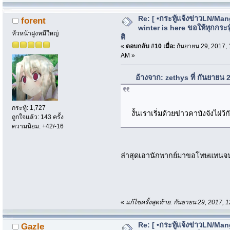
Re: [ •กระทู้แจ้งข่าวLN/Man
forent
winter is here ขอให้ทุกกระทู้
หัวหน้าฝูงหมีใหญ่
ติ
«
ตอบกลับ #10 เมื่อ:
กันยายน 29, 2017, 
AM »
อ้างจาก: zethys ที่ กันยายน
กระทู้: 1,727
งั้นเราเริ่มด้วยข่าวคาบังจังไฝว
ถูกใจแล้ว: 143 ครั้ง
ความนิยม: +42/-16
ล่าสุดเอานักพากย์มาขอโทษแทนจนได
«
แก้ไขครั้งสุดท้าย: กันยายน 29, 2017, 
Re: [ •กระทู้แจ้งข่าวLN/Man
Gazle