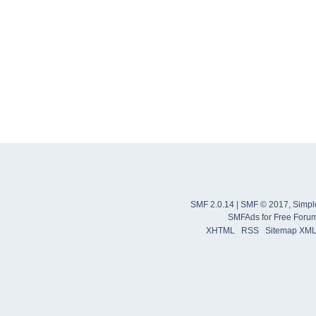
SMF 2.0.14
|
SMF © 2017
,
Simpl
SMFAds
for
Free Foru
XHTML
RSS
Sitemap XM