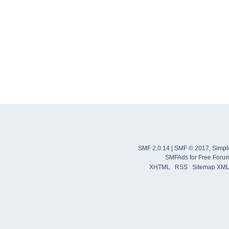
SMF 2.0.14
|
SMF © 2017
,
Simpl
SMFAds
for
Free Foru
XHTML
RSS
Sitemap XM