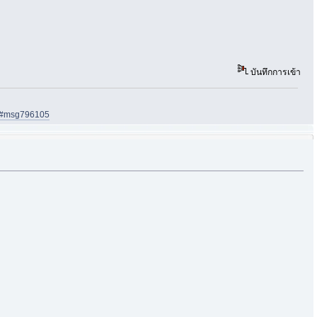
บันทึกการเข้า
05#msg796105