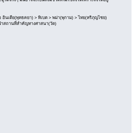
นเดีย(พุทธคยา) > ทิเบต > พม่า(พุกาม) > ไทย(หริภุญไชย)
ถึงเฝ้าสถานที่สำคัญทางศาสนา(วัด)