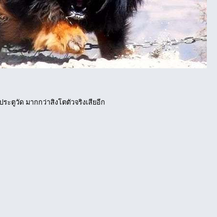
าประตูวัด มากกว่าสิงโตตัวจริงเสียอีก