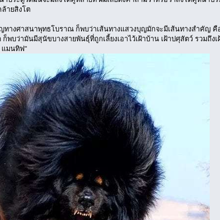
ล้ายสิงโต
ญทางศาสนาพุทธโบราณ ก็พบว่าเส้นทางแสวงบุญมักจะมีเส้นทางสำคัญ คือ อิ
ต ก็พบว่ามันมีสุนัขบางสายพันธุ์ที่ถูกเลี้ยงเอาไว้เฝ้าบ้าน เฝ้าปศุสัตว์ รวม
ัน แมนทิฟ"