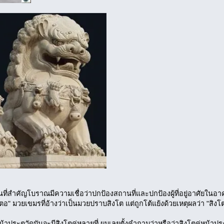
านที่สำคัญโบราณมีความเชื่อว่าปกป้องสถานที่และปกป้องผู้ที่อยู่อาศัยในอา
" มวยเขมรที่อ้างว่าเป็นมวยปราบสิงโต แต่ถูกโต้แย้งด้วยเหตุผลว่า "สิงโตอ
่หน้าประตูวัดมันจะมีสิงโตคู่หลายที่ ผมเลยตั้งคำถามว่าหรือว่าสิงโตคู่หน้าประ