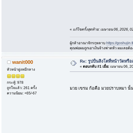
«
แก้ไขครั้งสุดท้าย: เมษายน 06, 2026,
ผู้กล้าอาณาจักรกุหลาบ
https://goshujin
ึคุณพ่อผมถูกเอาเงินจ้างฟาดหัว ผมเลยต้
Re: รูปปั้นสิงโตที่หน้าวัดหรื
wanit000
«
ตอบกลับ #1 เมื่อ:
เมษายน 06, 20
หัวหน้าฝูงหมีกลาง
กระทู้: 978
มวย เขรม ก้อคือ มวยปราบหมา นั
ถูกใจแล้ว: 261 ครั้ง
ความนิยม: +65/-67