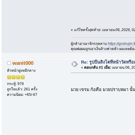
«
แก้ไขครั้งสุดท้าย: เมษายน 06, 2026,
ผู้กล้าอาณาจักรกุหลาบ
https://goshujin
ึคุณพ่อผมถูกเอาเงินจ้างฟาดหัว ผมเลยต้
Re: รูปปั้นสิงโตที่หน้าวัดหรื
wanit000
«
ตอบกลับ #1 เมื่อ:
เมษายน 06, 20
หัวหน้าฝูงหมีกลาง
กระทู้: 978
มวย เขรม ก้อคือ มวยปราบหมา นั
ถูกใจแล้ว: 261 ครั้ง
ความนิยม: +65/-67