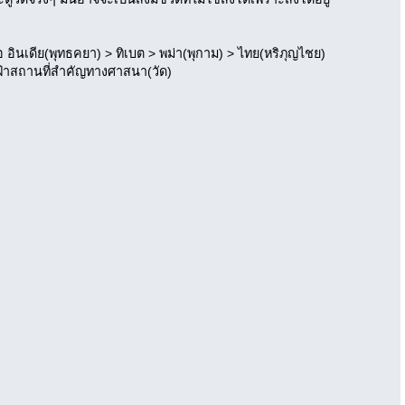
นเดีย(พุทธคยา) > ทิเบต > พม่า(พุกาม) > ไทย(หริภุญไชย)
ถึงเฝ้าสถานที่สำคัญทางศาสนา(วัด)