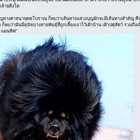
ล้ายสิงโต
ญทางศาสนาพุทธโบราณ ก็พบว่าเส้นทางแสวงบุญมักจะมีเส้นทางสำคัญ คือ อิ
ต ก็พบว่ามันมีสุนัขบางสายพันธุ์ที่ถูกเลี้ยงเอาไว้เฝ้าบ้าน เฝ้าปศุสัตว์ รวม
ัน แมนทิฟ"