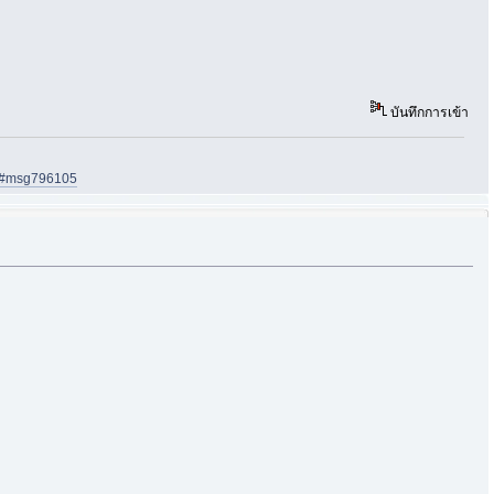
บันทึกการเข้า
05#msg796105