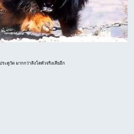
าประตูวัด มากกว่าสิงโตตัวจริงเสียอีก