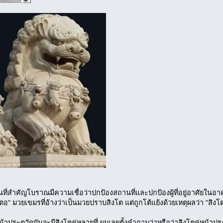
านที่สำคัญโบราณมีความเชื่อว่าปกป้องสถานที่และปกป้องผู้ที่อยู่อาศัยในอา
" มวยเขมรที่อ้างว่าเป็นมวยปราบสิงโต แต่ถูกโต้แย้งด้วยเหตุผลว่า "สิงโตอ
่หน้าประตูวัดมันจะมีสิงโตคู่หลายที่ ผมเลยตั้งคำถามว่าหรือว่าสิงโตคู่หน้าประ