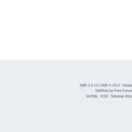
SMF 2.0.14
|
SMF © 2017
,
Simpl
SMFAds
for
Free Foru
XHTML
RSS
Sitemap XM