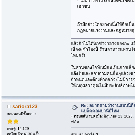
- ไม่มีการทำประกันสังคม ซึ่ง
เอกชน
ถ้ามีอย่างใดอย่างหนึ่งให้ถือเป
กฎหมายแรงงานและกฎหมายอุ
แล้วถ้าไม่ได้พักช่วงกลางของกะ 
เนื่อง6ชั่วโมงนี้ ร้านอาหารแฟรนไช
ไหมครับ
ในส่วนของโอทีเหมือนเป็นการเลี่ย
แจ้งไปและสอบถามคนอื่นๆแล้วเขารับ
กำหนดและต้องทำต่อก็จะไม่มีการจ่
ให้เหตุผลว่าคุณไม่มีประสิทธิภาพใ
Re: อยากถามว่างานแบบนี้ถือ
sariora123
แบล็คคอมปานีย์ไหม
จอมพลหมีชั้นกลาง
«
ตอบกลับ #10 เมื่อ:
มิถุนายน 23, 2025,
AM »
กระทู้: 14,129
ถูกใจแล้ว: 4130 ครั้ง
ค่าแรงเท่าไร ?