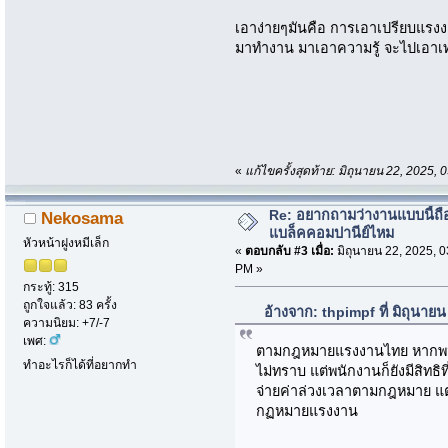
เอาง่ายๆมันคือ การเอาเปรียบแรงง
มาทำงาน มาเอาความรู้ จะไปเอาเท่
«
แก้ไขครั้งสุดท้าย: มิถุนายน 22, 2025,
Re: อยากถามว่างานแบบนี้ถือ
Nekosama
แบล็คคอมปานีย์ไหม
หัวหน้าฝูงหมีเล็ก
«
ตอบกลับ #3 เมื่อ:
มิถุนายน 22, 2025, 0
PM »
กระทู้: 315
ถูกใจแล้ว: 83 ครั้ง
อ้างจาก: thpimpf ที่ มิถุนาย
ความนิยม: +7/-7
เพศ:
ตามกฎหมายแรงงานไทย หากพนัก
ทำอะไรก็ได้ที่อยากทำ
ไม่ทราบ แต่พนักงานก็ยังมีสิทธิที
จ่ายค่าล่วงเวลาตามกฎหมาย แต่..
กฏหมายแรงงาน