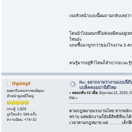
เจอหัวหน้าแบบนี้ผมถามกลับเลยว่
โดนย้าไปแผนกที่ไม่ค่อยมีคนอยู่เพ
ไหนอ่ะ
แถมซื้อมาถูกกว่าของโรงงาน 3-4เท
คนรู้มากอยู่ทีาไหนก็ลำบากอ่ะนะรู
Re: อยากถามว่างานแบบนี้ถือ
thpimpf
แบล็คคอมปานีย์ไหม
ยอดกวีแห่งเขาเซนนิคุมะ
«
ตอบกลับ #2 เมื่อ:
มิถุนายน 22, 2025, 0
หัวหน้าฝูงหมีใหญ่
PM »
กระทู้: 1,829
ตามกฎหมายแรงงานไทย หากพนักงาน
ถูกใจแล้ว: 594 ครั้ง
ทราบ แต่พนักงานก็ยังมีสิทธิที่จะได้
ความนิยม: +74/-32
เวลาตามกฎหมาย แต่............เด