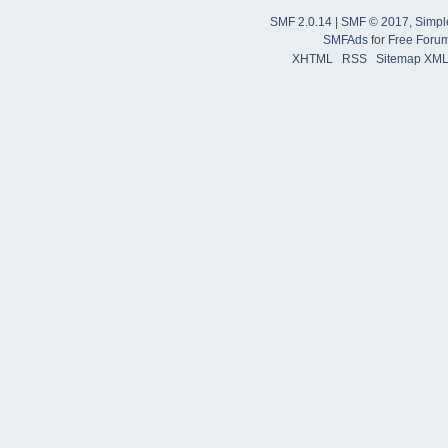
SMF 2.0.14
|
SMF © 2017
,
Simpl
SMFAds
for
Free Foru
XHTML
RSS
Sitemap XM