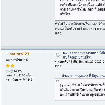
เรทำาถึงตรงนี้ๆตรงนี้น่ะ แต่ถ้า
จ่าย จ่ายแค่ชั่วโมงเดียว ก็เลยอ
จริงไหม
ทั่วไป ไม่ควรคิดอย่างงี้นะ ผมบริษั
ความเป็นจริงงานร้านอาหาร การเก็
แล้ว
Re: อยากถามว่างานแบบนี้ถือ
sariora123
แบล็คคอมปานีย์ไหม
จอมพลหมีชั้นกลาง
«
ตอบกลับ #5 เมื่อ:
มิถุนายน 22, 2025, 0
PM »
กระทู้: 14,129
ถูกใจแล้ว: 4130 ครั้ง
อ้างจาก: thpimpf ที่ มิถุนาย
ความนิยม: +474/-445
[quote/] ทั่วไป ไม่ควรคิดอย่างง
เกินไม่จ่าย แต่ในความเป็นจริ
อะไรมันสิทธิ์เกินเวลาสูงอยู่แล้ว