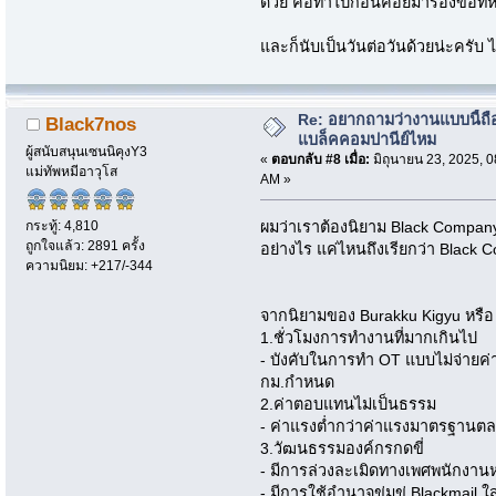
ด้วย คือทำไปก่อนค่อยมาร้องขอทีหลัง
และก็นับเป็นวันต่อวันด้วยน่ะครั
Re: อยากถามว่างานแบบนี้ถือ
Black7nos
แบล็คคอมปานีย์ไหม
ผู้สนับสนุนเซนนิคุงY3
«
ตอบกลับ #8 เมื่อ:
มิถุนายน 23, 2025, 0
แม่ทัพหมีอาวุโส
AM »
กระทู้: 4,810
ผมว่าเราต้องนิยาม Black Compan
ถูกใจแล้ว: 2891 ครั้ง
อย่างไร แค่ไหนถึงเรียกว่า Black
ความนิยม: +217/-344
จากนิยามของ Burakku Kigyu หรือ B
1.ชั่วโมงการทำงานที่มากเกินไป
- บังคับในการทำ OT แบบไม่จ่ายค่
กม.กำหนด
2.ค่าตอบแทนไม่เป็นธรรม
- ค่าแรงต่ำกว่าค่าแรงมาตรฐานตล
3.วัฒนธรรมองค์กรกดขี่
- มีการล่วงละเมิดทางเพศพนักงาน
- มีการใช้อำนาจข่มขู่ Blackmail ใ