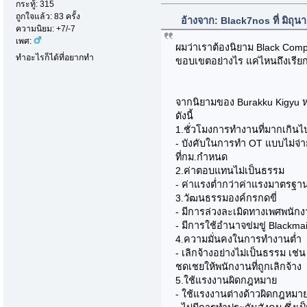
กระทู้: 315
ถูกใจแล้ว: 83 ครั้ง
อ้างจาก: Black7nos ที่ มิถุ
ความนิยม: +7/-7
เพศ:
ผมว่าเราต้องนิยาม Black Com
ทำอะไรก็ได้ที่อยากทำ
ขอบเขตอย่างไร แค่ไหนถึงเรีย
จากนิยามของ Burakku Kigyu หร
ดังนี้
1.ชั่วโมงการทำงานที่มากเกินไ
- บังคับในการทำ OT แบบไม่จ่า
ที่กม.กำหนด
2.ค่าตอบแทนไม่เป็นธรรม
- ค่าแรงต่ำกว่าค่าแรงมาตรฐา
3.วัฒนธรรมองค์กรกดขี่
- มีการล่วงละเมิดทางเพศพนัก
- มีการใช้อำนาจข่มขู่ Blackmai
4.ความมั่นคงในการทำงานต่ำ
- เลิกจ้างอย่างไม่เป็นธรรม เช่น
ชดเชยให้พนักงานที่ถูกเลิกจ้าง
5.ใช้แรงงานผิดกฎหมาย
- ใช้แรงงานต่างด้าวผิดกฎหมา