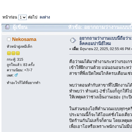
หน้าก่อน
ต่อไป
ลงล่าง
ผู้เขียน
หัวข้อ: อยากถามว่างานแบบนี้
1117 ครั้ง)
อยากถามว่างานแบบนี้ถือว่า
Nekosama
ล็คคอมปานีย์ไหม
หัวหน้าฝูงหมีเล็ก
«
เมื่อ:
มิถุนายน 22, 2025, 02:55:46 PM 
กระทู้: 315
คือว่าผมได้มาทำงานระหว่างรอเกรณ์
ถูกใจแล้ว: 83 ครั้ง
เข้าให้ฝึกงานด้วย แน่นอนอนระหว่าง
ความนิยม: +7/-7
สาขาที่พึ่งเปิดใหม่ใกล้ครบเดือนเช่
เพศ:
ทำอะไรก็ได้ที่อยากทำ
พบว่าตอนทำกับสาขาที่ไปฝึกงานได้
ทำพบว่า ทำแค่1-2ชั่วโมงก็ถูกให้
ให้เหตุผลว่าช่วงเย็นงานเยอะ (กะปิ
ในส่วนของโอทีคำนวณแบบทุกๆครึ่งช
ประมาณนี้ก็จะได้โอแค่ชั่งโมงเดีย
ปิดร้านกันไม่เสร็จก็ตาม โดยเหตุผ
เพื่อเอาโอหรือเพราะพนักงานไม่ม