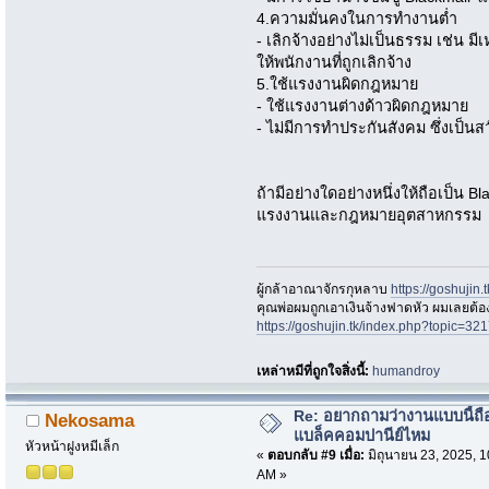
4.ความมั่นคงในการทำงานต่ำ
- เลิกจ้างอย่างไม่เป็นธรรม เช่น มี
ให้พนักงานที่ถูกเลิกจ้าง
5.ใช้แรงงานผิดกฎหมาย
- ใช้แรงงานต่างด้าวผิดกฎหมาย
- ไม่มีการทำประกันสังคม ซึ่งเป็
ถ้ามีอย่างใดอย่างหนึ่งให้ถือเป็น
แรงงานและกฎหมายอุตสาหกรรม
ผู้กล้าอาณาจักรกุหลาบ
https://goshujin
ึคุณพ่อผมถูกเอาเงินจ้างฟาดหัว ผมเลยต้
https://goshujin.tk/index.php?topic
เหล่าหมีที่ถูกใจสิ่งนี้:
humandroy
Re: อยากถามว่างานแบบนี้ถือ
Nekosama
แบล็คคอมปานีย์ไหม
หัวหน้าฝูงหมีเล็ก
«
ตอบกลับ #9 เมื่อ:
มิถุนายน 23, 2025, 1
AM »