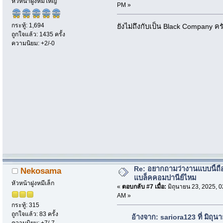
หัวหน้าฝูงหมีใหญ่
PM »
กระทู้: 1,694
ยังไม่ถึงกับเป็น Black Company คร
ถูกใจแล้ว: 1435 ครั้ง
ความนิยม: +2/-0
Re: อยากถามว่างานแบบนี้ถือ
Nekosama
แบล็คคอมปานีย์ไหม
หัวหน้าฝูงหมีเล็ก
«
ตอบกลับ #7 เมื่อ:
มิถุนายน 23, 2025, 0
AM »
กระทู้: 315
ถูกใจแล้ว: 83 ครั้ง
อ้างจาก: sariora123 ที่ มิถุ
ความนิยม: +7/-7