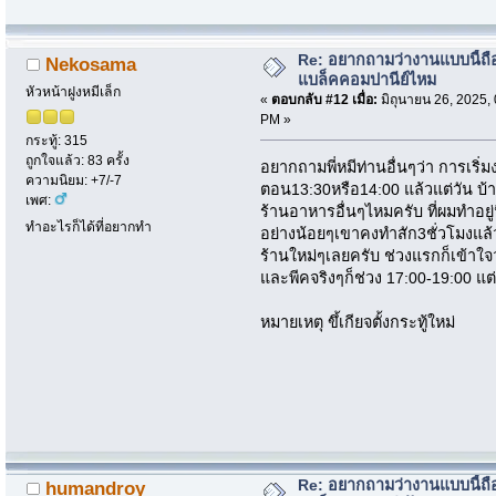
Re: อยากถามว่างานแบบนี้ถือ
Nekosama
แบล็คคอมปานีย์ไหม
หัวหน้าฝูงหมีเล็ก
«
ตอบกลับ #12 เมื่อ:
มิถุนายน 26, 2025,
PM »
กระทู้: 315
ถูกใจแล้ว: 83 ครั้ง
อยากถามพี่หมีท่านอื่นๆว่า การเริ
ความนิยม: +7/-7
ตอน13:30หรือ14:00 แล้วแต่วัน บ้า
เพศ:
ร้านอาหารอื่นๆไหมครับ ที่ผมทำอยู่
ทำอะไรก็ได้ที่อยากทำ
อย่างน้อยๆเขาคงทำสัก3ชั่วโมงแล้ว
ร้านใหม่ๆเลยครับ ช่วงแรกก็เข้าใจว
และพีคจริงๆก็ช่วง 17:00-19:00 แต่
หมายเหตุ ขึ้เกียจตั้งกระทู้ใหม่
Re: อยากถามว่างานแบบนี้ถือ
humandroy