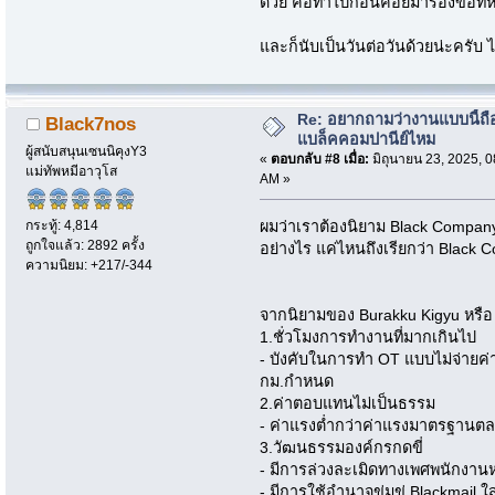
ด้วย คือทำไปก่อนค่อยมาร้องขอทีหลัง
และก็นับเป็นวันต่อวันด้วยน่ะครั
Re: อยากถามว่างานแบบนี้ถือ
Black7nos
แบล็คคอมปานีย์ไหม
ผู้สนับสนุนเซนนิคุงY3
«
ตอบกลับ #8 เมื่อ:
มิถุนายน 23, 2025, 0
แม่ทัพหมีอาวุโส
AM »
กระทู้: 4,814
ผมว่าเราต้องนิยาม Black Compan
ถูกใจแล้ว: 2892 ครั้ง
อย่างไร แค่ไหนถึงเรียกว่า Black
ความนิยม: +217/-344
จากนิยามของ Burakku Kigyu หรือ B
1.ชั่วโมงการทำงานที่มากเกินไป
- บังคับในการทำ OT แบบไม่จ่ายค่
กม.กำหนด
2.ค่าตอบแทนไม่เป็นธรรม
- ค่าแรงต่ำกว่าค่าแรงมาตรฐานตล
3.วัฒนธรรมองค์กรกดขี่
- มีการล่วงละเมิดทางเพศพนักงาน
- มีการใช้อำนาจข่มขู่ Blackmail ใ