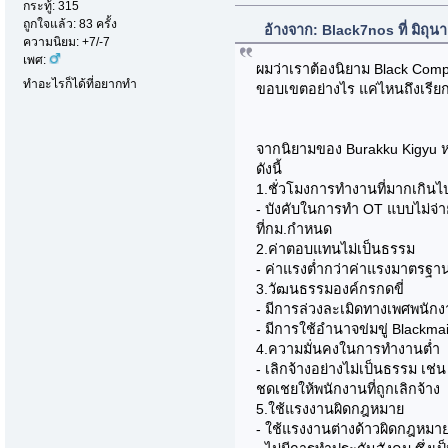
กระทู้: 315
ถูกใจแล้ว: 83 ครั้ง
อ้างจาก: Black7nos ที่ มิถุ
ความนิยม: +7/-7
เพศ:
ผมว่าเราต้องนิยาม Black Com
ทำอะไรก็ได้ที่อยากทำ
ขอบเขตอย่างไร แค่ไหนถึงเรีย
จากนิยามของ Burakku Kigyu หร
ดังนี้
1.ชั่วโมงการทำงานที่มากเกินไ
- บังคับในการทำ OT แบบไม่จ่า
ที่กม.กำหนด
2.ค่าตอบแทนไม่เป็นธรรม
- ค่าแรงต่ำกว่าค่าแรงมาตรฐา
3.วัฒนธรรมองค์กรกดขี่
- มีการล่วงละเมิดทางเพศพนัก
- มีการใช้อำนาจข่มขู่ Blackmai
4.ความมั่นคงในการทำงานต่ำ
- เลิกจ้างอย่างไม่เป็นธรรม เช่น
ชดเชยให้พนักงานที่ถูกเลิกจ้าง
5.ใช้แรงงานผิดกฎหมาย
- ใช้แรงงานต่างด้าวผิดกฎหมา