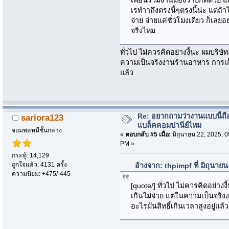
เรทำาถึงตรงนี้ๆตรงนี้น่ะ แต่ถ้า
จ่าย จ่ายแค่ชั่วโมงเดียว ก็เลยอ
จริงไหม
ทั่วไป ไม่ควรคิดอย่างงี้นะ ผมบริษั
ความเป็นจริงงานร้านอาหาร การเก็
แล้ว
Re: อยากถามว่างานแบบนี้ถือ
sariora123
แบล็คคอมปานีย์ไหม
จอมพลหมีชั้นกลาง
«
ตอบกลับ #5 เมื่อ:
มิถุนายน 22, 2025, 0
PM »
กระทู้: 14,129
ถูกใจแล้ว: 4131 ครั้ง
อ้างจาก: thpimpf ที่ มิถุนาย
ความนิยม: +475/-445
[quote/] ทั่วไป ไม่ควรคิดอย่างง
เกินไม่จ่าย แต่ในความเป็นจริ
อะไรมันสิทธิ์เกินเวลาสูงอยู่แล้ว