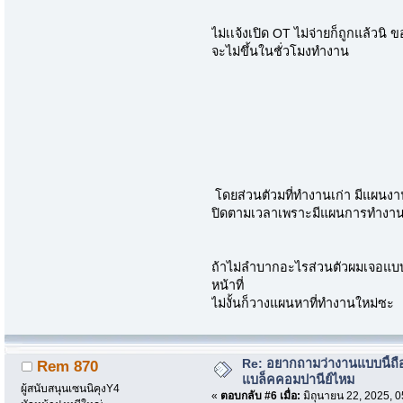
ไม่เเจ้งเปิด OT ไม่จ่ายก็ถูกแล้วนิ
จะไม่ขึ้นในชั่วโมงทำงาน
โดยส่วนตัวมที่ทำงานเก่า มีแผนงา
ปิดตามเวลาเพราะมีแผนการทำงาน ใ
ถ้าไม่ลำบากอะไรส่วนตัวผมเจอแบบน
หน้าที่
ไม่งั้นก็วางแผนหาที่ทำงานใหม่ซะ
Re: อยากถามว่างานแบบนี้ถือ
Rem 870
แบล็คคอมปานีย์ไหม
ผู้สนับสนุนเซนนิคุงY4
«
ตอบกลับ #6 เมื่อ:
มิถุนายน 22, 2025, 0