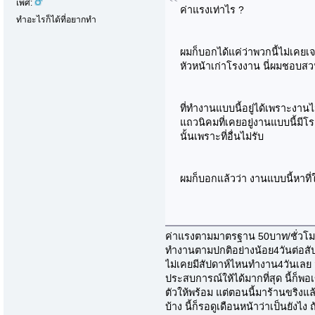
เพศ:
ค่าแรงเท่าไร ?
ทำอะไรก็ได้ที่อยากทำ
ผมก็บอกได้แค่ว่าพวกนี้ไม่เคยเ
หัวหน้าเก่าโรงงาน นี่ผมชอบ
ที่ทำงานแบบนี้อยู่ได้เพราะงานไ
แถวนิคมที่เคยอยู่งานแบบนี้มีโร
นั้นเพราะที่อื่นไม่รับ
ผมก็บอกแล้วว่า งานแบบนี้หาที่
ค่าแรงตามมาตรฐาน 50บาท/ชั่วโม
ทำงานตามปกติอย่างน้อย4วันต่อสั
ไม่เคยมีสัปดาห์ไหนทำงาน4วันเลย 
ประสบการณ์ให้ได้มากที่สุด นี้ก็พอ
ตัวให้พร้อม แต่ตอนนี้มาร้านขริงแ
บ้าง นี้ก็รอดูเดือนหน้าว่าเป็นยัง