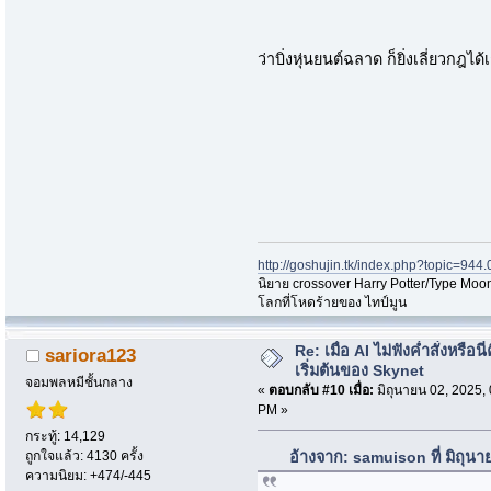
ว่าบิ่งหุ่นยนต์ฉลาด ก็ยิ่งเลี่ยวกฎได้
http://goshujin.tk/index.php?topic=944.
นิยาย crossover Harry Potter/Type Moon
โลกที่โหดร้ายของ ไทป์มูน
Re: เมื่อ AI ไม่ฟังค่ำสั่งหรือนี่
sariora123
เริ่มต้นของ Skynet
จอมพลหมีชั้นกลาง
«
ตอบกลับ #10 เมื่อ:
มิถุนายน 02, 2025,
PM »
กระทู้: 14,129
ถูกใจแล้ว: 4130 ครั้ง
อ้างจาก: samuison ที่ มิถุน
ความนิยม: +474/-445