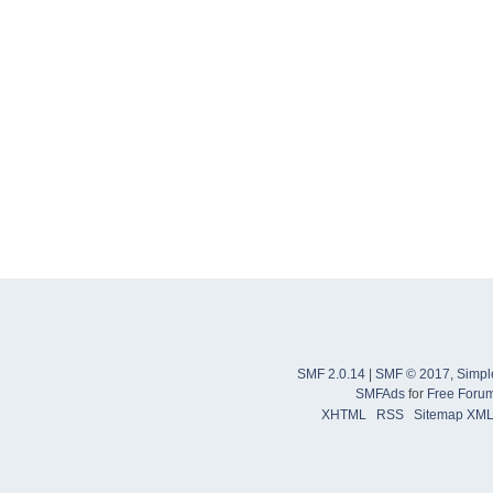
SMF 2.0.14
|
SMF © 2017
,
Simpl
SMFAds
for
Free Foru
XHTML
RSS
Sitemap XM