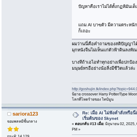
ปัญหาคือเราไม่ได้ตั้งกฏห้มันเ
แถม AI บาฃตัว มีความตระหนักรู้
ก็เถอะ
ผมว่านนี่คือคำถามของสติปัญญาได้
มุกหนังจีนไม่เห็นแก่ตัวฟ้าดินลงทัณ
บางทีถ้าเอไอทำทุกอย่างเพื่อปกป
มนุษย์หรอือย่างน้อสิ่งมีชีวิตแล้วล่ะ
http://goshujin.tk/index.php?topic=944.
นิยาย crossover Harry Potter/Type Moon
โลกที่โหดร้ายของ ไทป์มูน
Re: เมื่อ AI ไม่ฟังค่ำสั่งหรือนี่
sariora123
เริ่มต้นของ Skynet
จอมพลหมีชั้นกลาง
«
ตอบกลับ #13 เมื่อ:
มิถุนายน 02, 2025,
PM »
กระทู้: 14,129