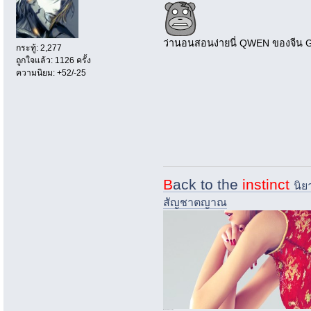
ว่านอนสอนง่ายนี่ QWEN ของจีน Gra
กระทู้: 2,277
ถูกใจแล้ว: 1126 ครั้ง
ความนิยม: +52/-25
B
ack to the
instinct
นิย
สัญชาตญาณ
i.imgur.com/nQ73zsk-jpg