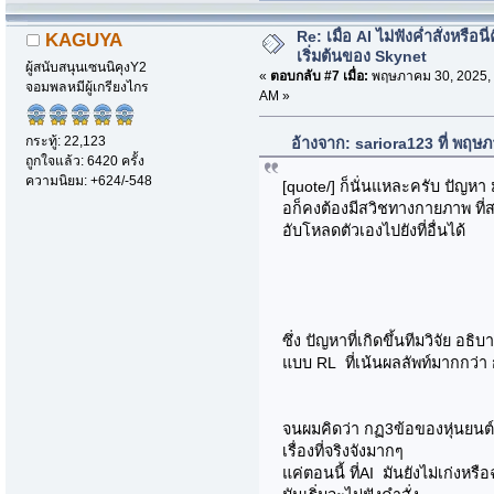
Re: เมื่อ AI ไม่ฟังค่ำสั่งหรือนี่
KAGUYA
เริ่มต้นของ Skynet
ผู้สนับสนุนเซนนิคุงY2
«
ตอบกลับ #7 เมื่อ:
พฤษภาคม 30, 2025, 
จอมพลหมีผู้เกรียงไกร
AM »
กระทู้: 22,123
อ้างจาก: sariora123 ที่ พฤษ
ถูกใจแล้ว: 6420 ครั้ง
ความนิยม: +624/-548
[quote/] ก็นั่นแหละครับ ปัญหา มั
อก็คงต้องมีสวิชทางกายภาพ ที่
อับโหลดตัวเองไปยังที่อื่นได้
ซึ่ง ปัญหาที่เกิดขึ้นทีมวิจัย อ
แบบ RL ที่เน้นผลลัพท์มากกว่า ก
จนผมคิดว่า กฏ3ข้อของหุ่นยนต์ 
เรื่องที่จริงจังมากๆ
แค่ตอนนี้ ที่AI มันยังไม่เก่งหร