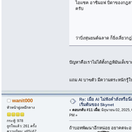
ไอแซค อาซิมอฟ บิดาของกฎสามข้
ครับ
ว่าบิ่งหุ่นยนต์ฉลาด ก็ยิ่งเลี่ยวก
ปัญหาคือเราไม่ได้ตั้งกฏห้มันเด็เ
แถม AI บาฃตัว มีความตระหนักรู้ในต
Re: เมื่อ AI ไม่ฟังค่ำสั่งหรือนี่
wanit000
เริ่มต้นของ Skynet
หัวหน้าฝูงหมีกลาง
«
ตอบกลับ #11 เมื่อ:
มิถุนายน 02, 2025,
PM »
กระทู้: 978
ถูกใจแล้ว: 261 ครั้ง
ถ้าบอทพัฒนาอีกหน่อย อยาคตจะอ
ความนิยม: +65/-67