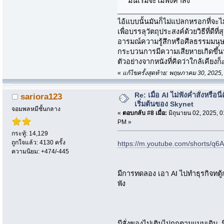
มันเริ่มจะไม่ฟังคำสั่ง
ไอ้แบบนั้นมันก็ไม่แปลกหรอกที่จะไม
เพื่อบรรลุวัตถุประสงค์ด้วยวิธีที่
อารมณ์ความรู้สึกหรือศีลธรรมมนุษ
กระบวนการมีความเสียหายเกิดขึ้นห
ตัวอย่างจากหนังที่คิดว่าใกล้เคียงก็
«
แก้ไขครั้งสุดท้าย: พฤษภาคม 30, 202
Re: เมื่อ AI ไม่ฟังค่ำสั่งหรือนี่
sariora123
เริ่มต้นของ Skynet
จอมพลหมีชั้นกลาง
«
ตอบกลับ #8 เมื่อ:
มิถุนายน 02, 2025, 0
PM »
กระทู้: 14,129
ถูกใจแล้ว: 4130 ครั้ง
https://m.youtube.com/shorts/q
ความนิยม: +474/-445
มีการทดลอง เอา AI ไปทำธุรกิจทตู้
พัง
มีสั่งของไปเติมไม่ถูกตามแบบเดิม ม