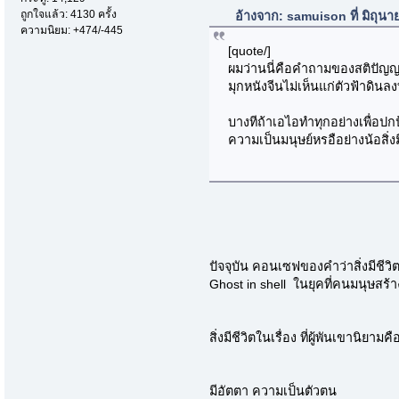
ถูกใจแล้ว: 4130 ครั้ง
อ้างจาก: samuison ที่ มิถุน
ความนิยม: +474/-445
[quote/]
ผมว่านนี่คือคำถามของสติปัญญา
มุกหนังจีนไม่เห็นแก่ตัวฟ้าดินล
บางทีถ้าเอไอทำทุกอย่างเพื่อป
ความเป็นมนุษย์หรอือย่างน้อสิ่งม
ปัจจุบัน คอนเซฟของคำว่าสิ่งมีชีวิ
Ghost in shell ในยุคที่คนมนุษสร้
สิ่งมีชีวิตในเรื่อง ที่ผู้พันเขานิยามคื
มีอัตตา ความเป็นตัวตน