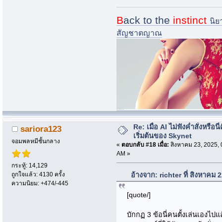
B
ack to the
instinct
นิย
สัญชาตญาณ
i.imgur.com/nQ73zsk-jpg
Re: เมื่อ AI ไม่ฟังค่ำสั่งหรือนี่
sariora123
เริ่มต้นของ Skynet
จอมพลหมีชั้นกลาง
«
ตอบกลับ #18 เมื่อ:
สิงหาคม 23, 2025, 
AM »
กระทู้: 14,129
ถูกใจแล้ว: 4130 ครั้ง
อ้างจาก: richter ที่ สิงหาคม
ความนิยม: +474/-445
[quote/]
บักกฏ 3 ข้อนี่คนตั้งเล่นเองไปแ