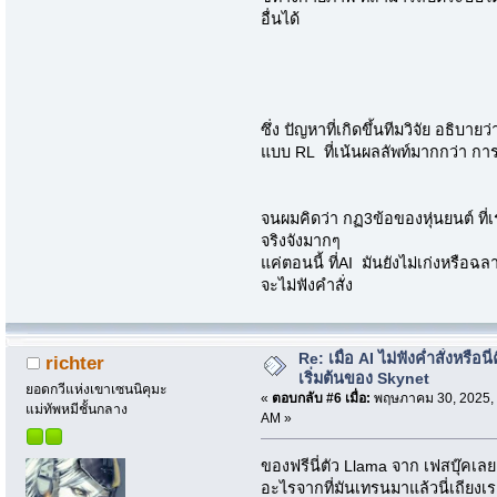
อื่นได้
ซึ่ง ปัญหาที่เกิดขึ้นทีมวิจัย อธิบา
แบบ RL ที่เน้นผลลัพท์มากกว่า การเ
จนผมคิดว่า กฏ3ข้อของหุ่นยนต์ ที่เ
จริงจังมากๆ
แค่ตอนนี้ ที่AI มันยังไม่เก่งหรือฉล
จะไม่ฟังคำสั่ง
Re: เมื่อ AI ไม่ฟังค่ำสั่งหรือนี่
richter
เริ่มต้นของ Skynet
ยอดกวีแห่งเขาเซนนิคุมะ
«
ตอบกลับ #6 เมื่อ:
พฤษภาคม 30, 2025, 
แม่ทัพหมีชั้นกลาง
AM »
ของฟรีนี่ตัว Llama จาก เฟสบุ๊คเลยค
อะไรจากที่มันเทรนมาแล้วนี่เถียง