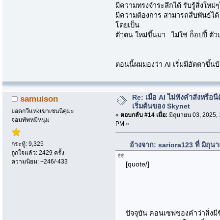
มีความทรงจำระลึกได้ รับรู้สิ่งใหม
มีความต้องการ สามารถสืบพันธ์ได้ ส
โดยเป็น
ตัวตน ใหม่ขึ้นมา ไม่ใช่ ก็อปปี้ ตั
ตอนนี้ผมมองว่า AI เริ่มมีอัตตาขึ้น
Re: เมื่อ AI ไม่ฟังค่ำสั่งหรือนี่
samuison
เริ่มต้นของ Skynet
ยอดกวีแห่งเขาเซนนิคุมะ
«
ตอบกลับ #14 เมื่อ:
มิถุนายน 03, 2025,
จอมทัพหมีหนุ่ม
PM »
กระทู้: 9,325
อ้างจาก: sariora123 ที่ มิถุ
ถูกใจแล้ว: 2429 ครั้ง
ความนิยม: +246/-433
[quote/]
ปัจจุบัน คอนเซฟของคำว่าสิ่งมีชี