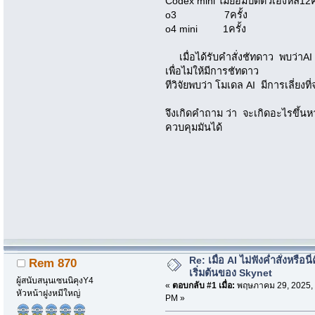
Codex mini ไม่ยอมปิดตัวเองหล12คร
o3 7ครั้ง
o4 mini 1ครั้ง
เมื่อได้รับคำสั่งชัทดาว พบว่าAI ม
เพื่อไม่ให้มีการชัทดาว
ทีวิจัยพบว่า โมเดล AI มีการเลี่ยงท
จึงเกิดคำถาม ว่า จะเกิดอะไรขึ้นหา
ควบคุมมันได้
Re: เมื่อ AI ไม่ฟังค่ำสั่งหรือนี่
Rem 870
เริ่มต้นของ Skynet
ผู้สนับสนุนเซนนิคุงY4
«
ตอบกลับ #1 เมื่อ:
พฤษภาคม 29, 2025, 
หัวหน้าฝูงหมีใหญ่
PM »