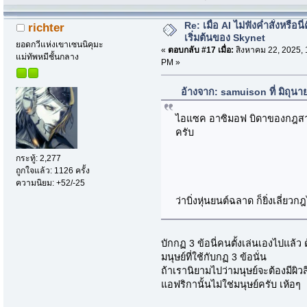
Re: เมื่อ AI ไม่ฟังค่ำสั่งหรือนี่
richter
เริ่มต้นของ Skynet
ยอดกวีแห่งเขาเซนนิคุมะ
«
ตอบกลับ #17 เมื่อ:
สิงหาคม 22, 2025, 
แม่ทัพหมีชั้นกลาง
PM »
อ้างจาก: samuison ที่ มิถุน
ไอแซค อาซิมอฟ บิดาของกฎสามข้
ครับ
กระทู้: 2,277
ถูกใจแล้ว: 1126 ครั้ง
ความนิยม: +52/-25
ว่าบิ่งหุ่นยนต์ฉลาด ก็ยิ่งเลี่ยวก
บักกฏ 3 ข้อนี่คนตั้งเล่นเองไปแล้ว
มนุษย์ที่ใช้กับกฏ 3 ข้อนั่น
ถ้าเรานิยามไปว่ามนุษย์จะต้องมีผิ
แอฟริกานั้นไม่ใช่มนุษย์ครับ เห้อๆ