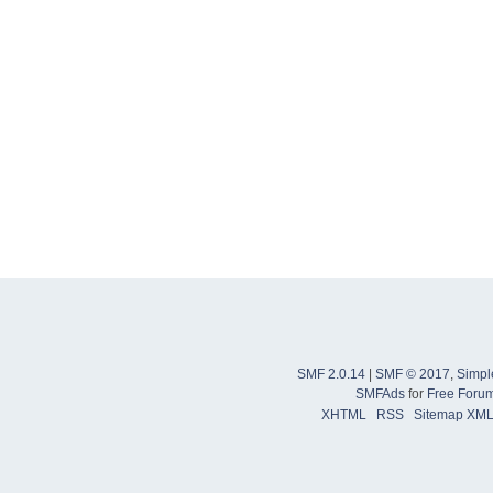
SMF 2.0.14
|
SMF © 2017
,
Simpl
SMFAds
for
Free Foru
XHTML
RSS
Sitemap XM