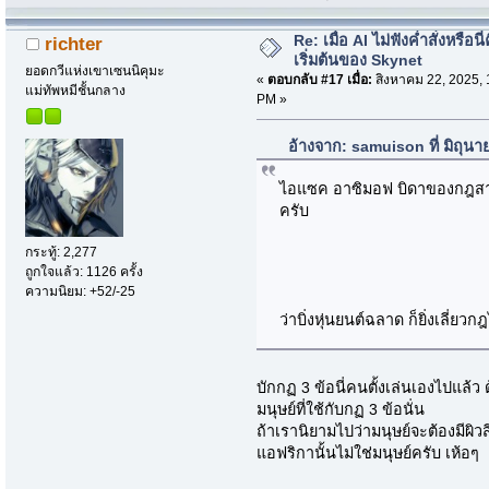
Re: เมื่อ AI ไม่ฟังค่ำสั่งหรือนี่
richter
เริ่มต้นของ Skynet
ยอดกวีแห่งเขาเซนนิคุมะ
«
ตอบกลับ #17 เมื่อ:
สิงหาคม 22, 2025, 
แม่ทัพหมีชั้นกลาง
PM »
อ้างจาก: samuison ที่ มิถุน
ไอแซค อาซิมอฟ บิดาของกฎสามข้
ครับ
กระทู้: 2,277
ถูกใจแล้ว: 1126 ครั้ง
ความนิยม: +52/-25
ว่าบิ่งหุ่นยนต์ฉลาด ก็ยิ่งเลี่ยวก
บักกฏ 3 ข้อนี่คนตั้งเล่นเองไปแล้ว
มนุษย์ที่ใช้กับกฏ 3 ข้อนั่น
ถ้าเรานิยามไปว่ามนุษย์จะต้องมีผิ
แอฟริกานั้นไม่ใช่มนุษย์ครับ เห้อๆ