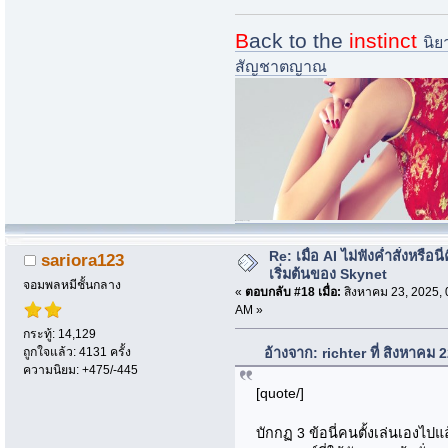
B
ack to the
instinct
นิย
สัญชาตญาณ
i.imgur.com/nQ73zsk-jpg
Re: เมื่อ AI ไม่ฟังค่ำสั่งหรือนี่
sariora123
เริ่มต้นของ Skynet
จอมพลหมีชั้นกลาง
«
ตอบกลับ #18 เมื่อ:
สิงหาคม 23, 2025, 
AM »
กระทู้: 14,129
ถูกใจแล้ว: 4131 ครั้ง
อ้างจาก: richter ที่ สิงหาคม
ความนิยม: +475/-445
[quote/]
บักกฏ 3 ข้อนี่คนตั้งเล่นเองไปแ