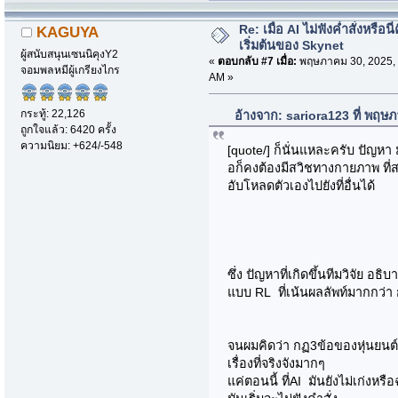
Re: เมื่อ AI ไม่ฟังค่ำสั่งหรือนี่
KAGUYA
เริ่มต้นของ Skynet
ผู้สนับสนุนเซนนิคุงY2
«
ตอบกลับ #7 เมื่อ:
พฤษภาคม 30, 2025, 
จอมพลหมีผู้เกรียงไกร
AM »
กระทู้: 22,126
อ้างจาก: sariora123 ที่ พฤษ
ถูกใจแล้ว: 6420 ครั้ง
ความนิยม: +624/-548
[quote/] ก็นั่นแหละครับ ปัญหา มั
อก็คงต้องมีสวิชทางกายภาพ ที่
อับโหลดตัวเองไปยังที่อื่นได้
ซึ่ง ปัญหาที่เกิดขึ้นทีมวิจัย อ
แบบ RL ที่เน้นผลลัพท์มากกว่า ก
จนผมคิดว่า กฏ3ข้อของหุ่นยนต์ 
เรื่องที่จริงจังมากๆ
แค่ตอนนี้ ที่AI มันยังไม่เก่งหร