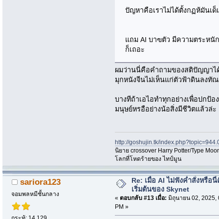
ปัญหาคือเราไม่ได้ตั้งกฏห้มันเ
แถม AI บาฃตัว มีความตระหนักรู้
ก็เถอะ
ผมว่านนี่คือคำถามของสติปัญญาได้
มุกหนังจีนไม่เห็นแก่ตัวฟ้าดินลงทัณ
บางทีถ้าเอไอทำทุกอย่างเพื่อปกป
มนุษย์หรอือย่างน้อสิ่งมีชีวิตแล้วล่ะ
http://goshujin.tk/index.php?topic=944.
นิยาย crossover Harry Potter/Type Moon
โลกที่โหดร้ายของ ไทป์มูน
Re: เมื่อ AI ไม่ฟังค่ำสั่งหรือนี่
sariora123
เริ่มต้นของ Skynet
จอมพลหมีชั้นกลาง
«
ตอบกลับ #13 เมื่อ:
มิถุนายน 02, 2025,
PM »
กระทู้: 14,129