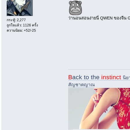
ว่านอนสอนง่ายนี่ QWEN ของจีน Gra
กระทู้: 2,277
ถูกใจแล้ว: 1126 ครั้ง
ความนิยม: +52/-25
B
ack to the
instinct
นิย
สัญชาตญาณ
i.imgur.com/nQ73zsk-jpg