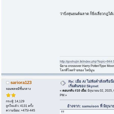
ว่าบิ่งหุ่นยนต์ฉลาด ก็ยิ่งเลี่ยวกฎได้
http://goshujin.tk/index.php?topic=944.
นิยาย crossover Harry Potter/Type Moon
โลกที่โหดร้ายของ ไทป์มูน
Re: เมื่อ AI ไม่ฟังค่ำสั่งหรือนี่
sariora123
เริ่มต้นของ Skynet
จอมพลหมีชั้นกลาง
«
ตอบกลับ #10 เมื่อ:
มิถุนายน 02, 2025,
PM »
กระทู้: 14,129
ถูกใจแล้ว: 4131 ครั้ง
อ้างจาก: samuison ที่ มิถุน
ความนิยม: +475/-445