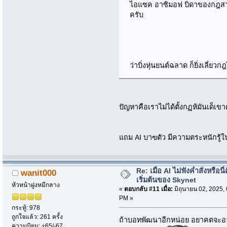
ไอแซค อาซิมอฟ บิดาของกฎสามข้
ครับ
ว่าบิ่งหุ่นยนต์ฉลาด ก็ยิ่งเลี่ยวก
ปัญหาคือเราไม่ได้ตั้งกฏห้มันเด็เ
แถม AI บาฃตัว มีความตระหนักรู้ในต
Re: เมื่อ AI ไม่ฟังค่ำสั่งหรือนี่
wanit000
เริ่มต้นของ Skynet
หัวหน้าฝูงหมีกลาง
«
ตอบกลับ #11 เมื่อ:
มิถุนายน 02, 2025,
PM »
กระทู้: 978
ถูกใจแล้ว: 261 ครั้ง
ถ้าบอทพัฒนาอีกหน่อย อยาคตจะอ
ความนิยม: +65/-67