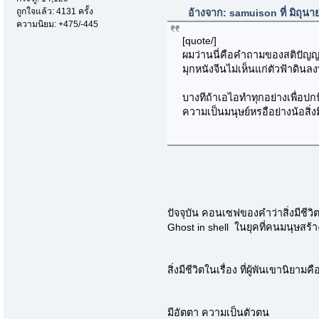
ถูกใจแล้ว: 4131 ครั้ง
อ้างจาก: samuison ที่ มิถุน
ความนิยม: +475/-445
[quote/]
ผมว่านนี่คือคำถามของสติปัญญา
มุกหนังจีนไม่เห็นแก่ตัวฟ้าดินล
บางทีถ้าเอไอทำทุกอย่างเพื่อป
ความเป็นมนุษย์หรอือย่างน้อสิ่งม
ปัจจุบัน คอนเซฟของคำว่าสิ่งมีชีวิ
Ghost in shell ในยุคที่คนมนุษสร้
สิ่งมีชีวิตในเรื่อง ที่ผู้พันเขานิยามคื
มีอัตตา ความเป็นตัวตน