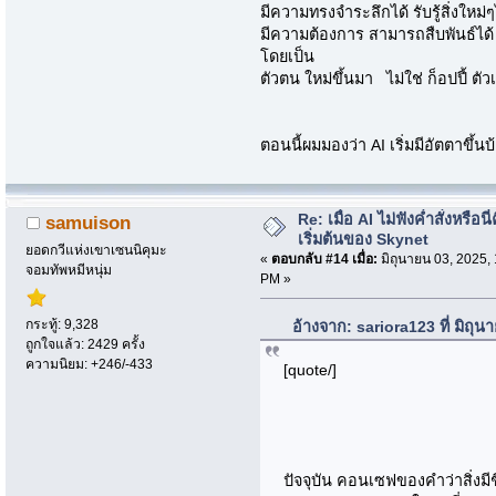
มีความทรงจำระลึกได้ รับรู้สิ่งใหม
มีความต้องการ สามารถสืบพันธ์ได้ ส
โดยเป็น
ตัวตน ใหม่ขึ้นมา ไม่ใช่ ก็อปปี้ ตั
ตอนนี้ผมมองว่า AI เริ่มมีอัตตาขึ้น
Re: เมื่อ AI ไม่ฟังค่ำสั่งหรือนี่
samuison
เริ่มต้นของ Skynet
ยอดกวีแห่งเขาเซนนิคุมะ
«
ตอบกลับ #14 เมื่อ:
มิถุนายน 03, 2025,
จอมทัพหมีหนุ่ม
PM »
กระทู้: 9,328
อ้างจาก: sariora123 ที่ มิถุ
ถูกใจแล้ว: 2429 ครั้ง
ความนิยม: +246/-433
[quote/]
ปัจจุบัน คอนเซฟของคำว่าสิ่งมีชี