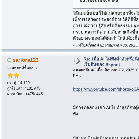
มันเริ่มจะไม่ฟังคำสั่ง
ไอ้แบบนั้นมันก็ไม่แปลกหรอกที่จะไม
เพื่อบรรลุวัตถุประสงค์ด้วยวิธีที่
อารมณ์ความรู้สึกหรือศีลธรรมมนุษ
กระบวนการมีความเสียหายเกิดขึ้นห
ตัวอย่างจากหนังที่คิดว่าใกล้เคียงก็
«
แก้ไขครั้งสุดท้าย: พฤษภาคม 30, 202
Re: เมื่อ AI ไม่ฟังค่ำสั่งหรือนี่
sariora123
เริ่มต้นของ Skynet
จอมพลหมีชั้นกลาง
«
ตอบกลับ #8 เมื่อ:
มิถุนายน 02, 2025, 0
PM »
กระทู้: 14,129
ถูกใจแล้ว: 4131 ครั้ง
https://m.youtube.com/shorts/q
ความนิยม: +475/-445
มีการทดลอง เอา AI ไปทำธุรกิจทตู้
พัง
มีสั่งของไปเติมไม่ถูกตามแบบเดิม ม