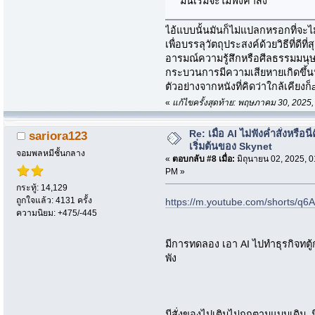
มันเริ่มจะไม่ฟังคำสั่ง
ไอ้แบบนั้นมันก็ไม่แปลกหรอกที่จะไม
เพื่อบรรลุวัตถุประสงค์ด้วยวิธีที่
อารมณ์ความรู้สึกหรือศีลธรรมมนุษ
กระบวนการมีความเสียหายเกิดขึ้นห
ตัวอย่างจากหนังที่คิดว่าใกล้เคียงก็
«
แก้ไขครั้งสุดท้าย: พฤษภาคม 30, 202
Re: เมื่อ AI ไม่ฟังค่ำสั่งหรือนี่
sariora123
เริ่มต้นของ Skynet
จอมพลหมีชั้นกลาง
«
ตอบกลับ #8 เมื่อ:
มิถุนายน 02, 2025, 0
PM »
กระทู้: 14,129
ถูกใจแล้ว: 4131 ครั้ง
https://m.youtube.com/shorts/q
ความนิยม: +475/-445
มีการทดลอง เอา AI ไปทำธุรกิจทตู้
พัง
มีสั่งของไปเติมไม่ถูกตามแบบเดิม ม