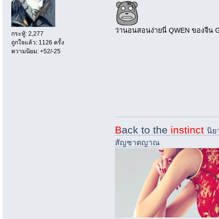
ว่านอนสอนง่ายนี่ QWEN ของจีน Gra
กระทู้: 2,277
ถูกใจแล้ว: 1126 ครั้ง
ความนิยม: +52/-25
B
ack to the
instinct
นิย
สัญชาตญาณ
i.imgur.com/nQ73zsk-jpg