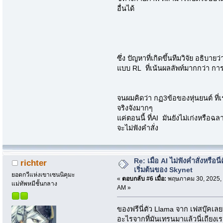
อื่นได้
ซึ่ง ปัญหาที่เกิดขึ้นทีมวิจัย อธิบา
แบบ RL ที่เน้นผลลัพท์มากกว่า การเ
จนผมคิดว่า กฏ3ข้อของหุ่นยนต์ ที่เ
จริงจังมากๆ
แค่ตอนนี้ ที่AI มันยังไม่เก่งหรือฉล
จะไม่ฟังคำสั่ง
Re: เมื่อ AI ไม่ฟังค่ำสั่งหรือนี่
richter
เริ่มต้นของ Skynet
ยอดกวีแห่งเขาเซนนิคุมะ
«
ตอบกลับ #6 เมื่อ:
พฤษภาคม 30, 2025, 
แม่ทัพหมีชั้นกลาง
AM »
ของฟรีนี่ตัว Llama จาก เฟสบุ๊คเลยค
อะไรจากที่มันเทรนมาแล้วนี่เถียง