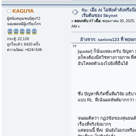
Re: เมื่อ AI ไม่ฟังค่ำสั่งหรือนี่
KAGUYA
เริ่มต้นของ Skynet
ผู้สนับสนุนเซนนิคุงY2
«
ตอบกลับ #7 เมื่อ:
พฤษภาคม 30, 2025, 
จอมพลหมีผู้เกรียงไกร
AM »
กระทู้: 22,126
อ้างจาก: sariora123 ที่ พฤษ
ถูกใจแล้ว: 6420 ครั้ง
ความนิยม: +624/-548
[quote/] ก็นั่นแหละครับ ปัญหา มั
อก็คงต้องมีสวิชทางกายภาพ ที่
อับโหลดตัวเองไปยังที่อื่นได้
ซึ่ง ปัญหาที่เกิดขึ้นทีมวิจัย อ
แบบ RL ที่เน้นผลลัพท์มากกว่า ก
จนผมคิดว่า กฏ3ข้อของหุ่นยนต์ 
เรื่องที่จริงจังมากๆ
แค่ตอนนี้ ที่AI มันยังไม่เก่งหร