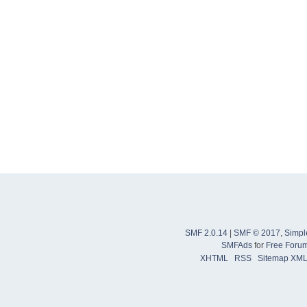
SMF 2.0.14
|
SMF © 2017
,
Simpl
SMFAds
for
Free Foru
XHTML
RSS
Sitemap XM