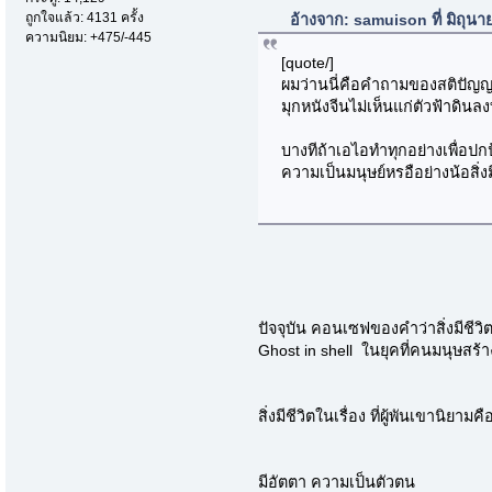
ถูกใจแล้ว: 4131 ครั้ง
อ้างจาก: samuison ที่ มิถุน
ความนิยม: +475/-445
[quote/]
ผมว่านนี่คือคำถามของสติปัญญา
มุกหนังจีนไม่เห็นแก่ตัวฟ้าดินล
บางทีถ้าเอไอทำทุกอย่างเพื่อป
ความเป็นมนุษย์หรอือย่างน้อสิ่งม
ปัจจุบัน คอนเซฟของคำว่าสิ่งมีชีวิ
Ghost in shell ในยุคที่คนมนุษสร้
สิ่งมีชีวิตในเรื่อง ที่ผู้พันเขานิยามคื
มีอัตตา ความเป็นตัวตน