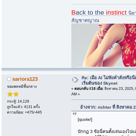
B
ack to the
instinct
นิย
สัญชาตญาณ
i.imgur.com/nQ73zsk-jpg
Re: เมื่อ AI ไม่ฟังค่ำสั่งหรือนี่
sariora123
เริ่มต้นของ Skynet
จอมพลหมีชั้นกลาง
«
ตอบกลับ #18 เมื่อ:
สิงหาคม 23, 2025, 
AM »
กระทู้: 14,129
ถูกใจแล้ว: 4131 ครั้ง
อ้างจาก: richter ที่ สิงหาคม
ความนิยม: +475/-445
[quote/]
บักกฏ 3 ข้อนี่คนตั้งเล่นเองไปแ