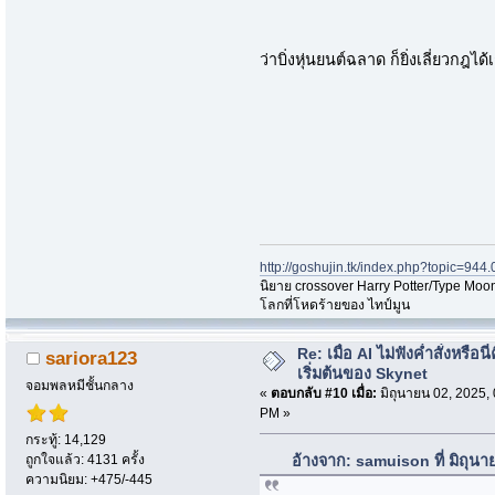
ว่าบิ่งหุ่นยนต์ฉลาด ก็ยิ่งเลี่ยวกฎได้
http://goshujin.tk/index.php?topic=944.
นิยาย crossover Harry Potter/Type Moon
โลกที่โหดร้ายของ ไทป์มูน
Re: เมื่อ AI ไม่ฟังค่ำสั่งหรือนี่
sariora123
เริ่มต้นของ Skynet
จอมพลหมีชั้นกลาง
«
ตอบกลับ #10 เมื่อ:
มิถุนายน 02, 2025,
PM »
กระทู้: 14,129
ถูกใจแล้ว: 4131 ครั้ง
อ้างจาก: samuison ที่ มิถุน
ความนิยม: +475/-445