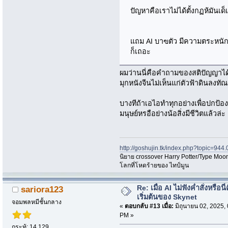
ปัญหาคือเราไม่ได้ตั้งกฏห้มันเ
แถม AI บาฃตัว มีความตระหนักรู้
ก็เถอะ
ผมว่านนี่คือคำถามของสติปัญญาได้
มุกหนังจีนไม่เห็นแก่ตัวฟ้าดินลงทัณ
บางทีถ้าเอไอทำทุกอย่างเพื่อปกป
มนุษย์หรอือย่างน้อสิ่งมีชีวิตแล้วล่ะ
http://goshujin.tk/index.php?topic=944.
นิยาย crossover Harry Potter/Type Moon
โลกที่โหดร้ายของ ไทป์มูน
Re: เมื่อ AI ไม่ฟังค่ำสั่งหรือนี่
sariora123
เริ่มต้นของ Skynet
จอมพลหมีชั้นกลาง
«
ตอบกลับ #13 เมื่อ:
มิถุนายน 02, 2025,
PM »
กระทู้: 14,129