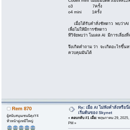
Codex mini ไม่ยอมปิดตัวเองหล12คร
o3 7ครั้ง
o4 mini 1ครั้ง
เมื่อได้รับคำสั่งชัทดาว พบว่าAI ม
เพื่อไม่ให้มีการชัทดาว
ทีวิจัยพบว่า โมเดล AI มีการเลี่ยงท
จึงเกิดคำถาม ว่า จะเกิดอะไรขึ้นหา
ควบคุมมันได้
Re: เมื่อ AI ไม่ฟังค่ำสั่งหรือนี่
Rem 870
เริ่มต้นของ Skynet
ผู้สนับสนุนเซนนิคุงY4
«
ตอบกลับ #1 เมื่อ:
พฤษภาคม 29, 2025, 
หัวหน้าฝูงหมีใหญ่
PM »