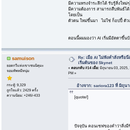
มีความทรงจำระลึกได้ รับรู้สิ่งใหม
มีความต้องการ สามารถสืบพันธ์ได้ ส
โดยเป็น
ตัวตน ใหม่ขึ้นมา ไม่ใช่ ก็อปปี้ ตั
ตอนนี้ผมมองว่า AI เริ่มมีอัตตาขึ้น
Re: เมื่อ AI ไม่ฟังค่ำสั่งหรือนี่
samuison
เริ่มต้นของ Skynet
ยอดกวีแห่งเขาเซนนิคุมะ
«
ตอบกลับ #14 เมื่อ:
มิถุนายน 03, 2025,
จอมทัพหมีหนุ่ม
PM »
กระทู้: 9,329
อ้างจาก: sariora123 ที่ มิถุ
ถูกใจแล้ว: 2429 ครั้ง
ความนิยม: +246/-433
[quote/]
ปัจจุบัน คอนเซฟของคำว่าสิ่งมีชี