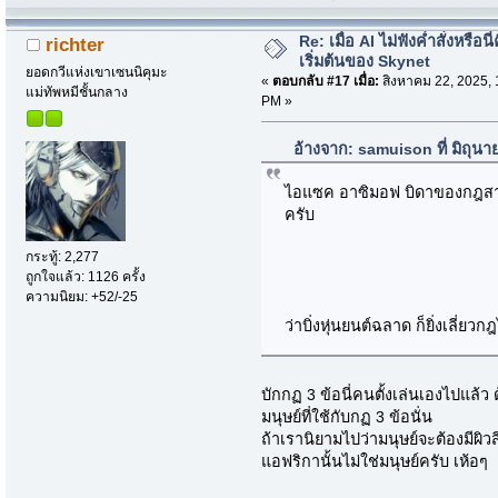
Re: เมื่อ AI ไม่ฟังค่ำสั่งหรือนี่
richter
เริ่มต้นของ Skynet
ยอดกวีแห่งเขาเซนนิคุมะ
«
ตอบกลับ #17 เมื่อ:
สิงหาคม 22, 2025, 
แม่ทัพหมีชั้นกลาง
PM »
อ้างจาก: samuison ที่ มิถุน
ไอแซค อาซิมอฟ บิดาของกฎสามข้
ครับ
กระทู้: 2,277
ถูกใจแล้ว: 1126 ครั้ง
ความนิยม: +52/-25
ว่าบิ่งหุ่นยนต์ฉลาด ก็ยิ่งเลี่ยวก
บักกฏ 3 ข้อนี่คนตั้งเล่นเองไปแล้ว
มนุษย์ที่ใช้กับกฏ 3 ข้อนั่น
ถ้าเรานิยามไปว่ามนุษย์จะต้องมีผิ
แอฟริกานั้นไม่ใช่มนุษย์ครับ เห้อๆ