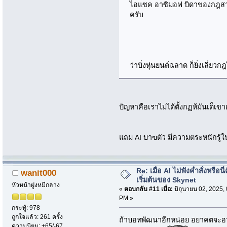
ไอแซค อาซิมอฟ บิดาของกฎสามข้
ครับ
ว่าบิ่งหุ่นยนต์ฉลาด ก็ยิ่งเลี่ยวก
ปัญหาคือเราไม่ได้ตั้งกฏห้มันเด็เ
แถม AI บาฃตัว มีความตระหนักรู้ในต
Re: เมื่อ AI ไม่ฟังค่ำสั่งหรือนี่
wanit000
เริ่มต้นของ Skynet
หัวหน้าฝูงหมีกลาง
«
ตอบกลับ #11 เมื่อ:
มิถุนายน 02, 2025,
PM »
กระทู้: 978
ถูกใจแล้ว: 261 ครั้ง
ถ้าบอทพัฒนาอีกหน่อย อยาคตจะอ
ความนิยม: +65/-67