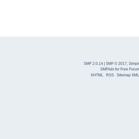
SMF 2.0.14
|
SMF © 2017
,
Simpl
SMFAds
for
Free Foru
XHTML
RSS
Sitemap XM