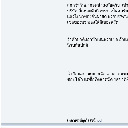
ถูกกว่ากันมากจนน่าสงสัยครับ เท่
บริษัท นี่แหละตัวดี เพราะเป็นคนร
แล้วไปหาของอื่นมายัด พวกบริษัทหล
เซลของพวกเองให้ดีเหอะสรัด
ร้าค้าปกติแถวบ้าเห็นพวกเซล ถ้าแป
นี่รับกันปกติ
น้ำอัดลมตามตลาดนัด เอาตามตรง
ชอบโค๊ก แต่ซื้อที่ตลาดนัด รสชาติ
เหล่าหมีที่ถูกใจสิ่งนี้:
pol