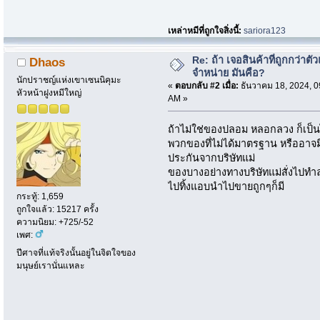
เหล่าหมีที่ถูกใจสิ่งนี้:
sariora123
Re: ถ้า เจอสินค้าที่ถูกกว่าตั
Dhaos
จำหน่าย มันคือ?
นักปราชญ์แห่งเขาเซนนิคุมะ
«
ตอบกลับ #2 เมื่อ:
ธันวาคม 18, 2024, 0
หัวหน้าฝูงหมีใหญ่
AM »
ถ้าไม่ใช่ของปลอม หลอกลวง ก็เป็
พวกของที่ไม่ได้มาตรฐาน หรืออา
ประกันจากบริษัทแม่
ของบางอย่างทางบริษัทแม่สั่งไปทำล
ไปทิ้งแอบนำไปขายถูกๆก็มี
กระทู้: 1,659
ถูกใจแล้ว: 15217 ครั้ง
ความนิยม: +725/-52
เพศ:
ปีศาจที่แท้จริงนั้นอยู่ในจิตใจของ
มนุษย์เรานั่นแหละ