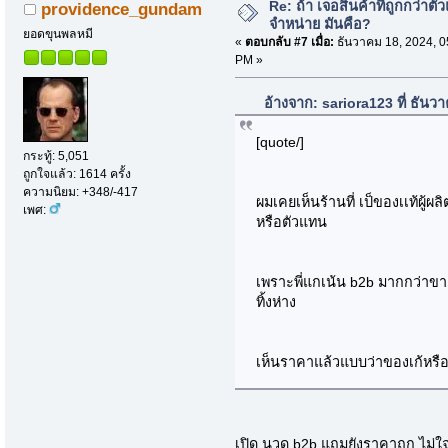
Re: ถ้า เจอสินค้าที่ถูกกว่าตั
providence_gundam
จำหน่าย มันคือ?
ยอดขุนพลหมี
«
ตอบกลับ #7 เมื่อ:
ธันวาคม 18, 2024, 0
PM »
อ้างจาก: sariora123 ที่ ธัน
[quote/]
กระทู้: 5,051
ถูกใจแล้ว: 1614 ครั้ง
ความนิยม: +348/-417
ผมเคยเห็นร้านที่ เป็ของเเท้ผู้
เพศ:
หรือตัวแทน
เพราะพี่แกเน้น b2b มากกว่าข
ทิ้งห่าง
เห็นราคาแล้วแบบว่าของเก้หรือ
เปิด นวด b2b แถมยังราคาถูก ไม่ใ