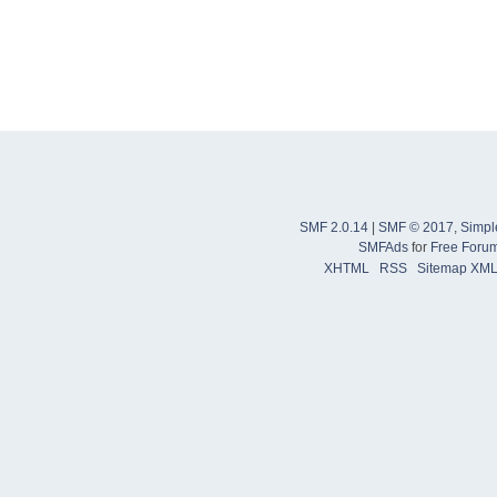
SMF 2.0.14
|
SMF © 2017
,
Simpl
SMFAds
for
Free Foru
XHTML
RSS
Sitemap XM