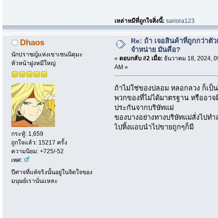
เหล่าหมีที่ถูกใจสิ่งนี้:
sariora123
Re: ถ้า เจอสินค้าที่ถูกกว่าตั
Dhaos
จำหน่าย มันคือ?
นักปราชญ์แห่งเขาเซนนิคุมะ
«
ตอบกลับ #2 เมื่อ:
ธันวาคม 18, 2024, 0
หัวหน้าฝูงหมีใหญ่
AM »
ถ้าไม่ใช่ของปลอม หลอกลวง ก็เป็
พวกของที่ไม่ได้มาตรฐาน หรืออา
ประกันจากบริษัทแม่
ของบางอย่างทางบริษัทแม่สั่งไปทำล
ไปทิ้งแอบนำไปขายถูกๆก็มี
กระทู้: 1,659
ถูกใจแล้ว: 15217 ครั้ง
ความนิยม: +725/-52
เพศ:
ปีศาจที่แท้จริงนั้นอยู่ในจิตใจของ
มนุษย์เรานั่นแหละ