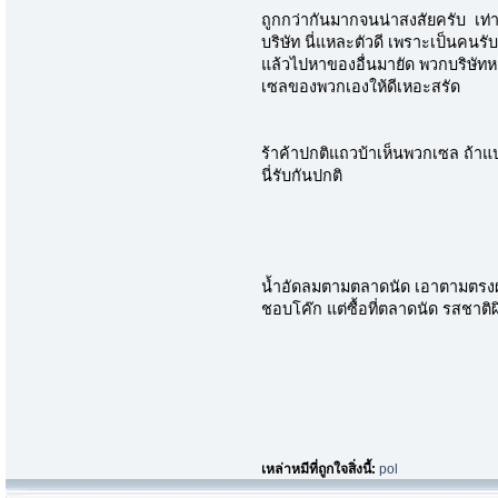
ถูกกว่ากันมากจนน่าสงสัยครับ เท่
บริษัท นี่แหละตัวดี เพราะเป็นคนร
แล้วไปหาของอื่นมายัด พวกบริษัทหล
เซลของพวกเองให้ดีเหอะสรัด
ร้าค้าปกติแถวบ้าเห็นพวกเซล ถ้าแป
นี่รับกันปกติ
น้ำอัดลมตามตลาดนัด เอาตามตรง
ชอบโค๊ก แต่ซื้อที่ตลาดนัด รสชาติ
เหล่าหมีที่ถูกใจสิ่งนี้:
pol