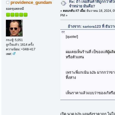
Re: ถ้า เจอสินค้าที่ถูกกว่าตั
providence_gundam
จำหน่าย มันคือ?
ยอดขุนพลหมี
«
ตอบกลับ #7 เมื่อ:
ธันวาคม 18, 2024, 0
PM »
อ้างจาก: sariora123 ที่ ธัน
[quote/]
กระทู้: 5,051
ถูกใจแล้ว: 1614 ครั้ง
ความนิยม: +348/-417
ผมเคยเห็นร้านที่ เป็ของเเท้ผู้
เพศ:
หรือตัวแทน
เพราะพี่แกเน้น b2b มากกว่าข
ทิ้งห่าง
เห็นราคาแล้วแบบว่าของเก้หรือ
เปิด นวด b2b แถมยังราคาถูก ไม่ใ