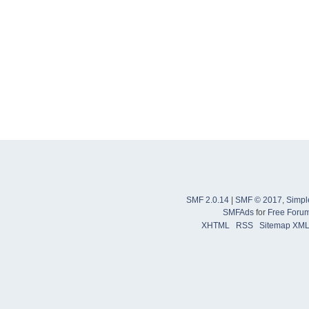
SMF 2.0.14
|
SMF © 2017
,
Simpl
SMFAds
for
Free Foru
XHTML
RSS
Sitemap XM