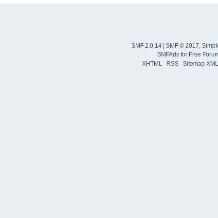
SMF 2.0.14
|
SMF © 2017
,
Simpl
SMFAds
for
Free Foru
XHTML
RSS
Sitemap XM