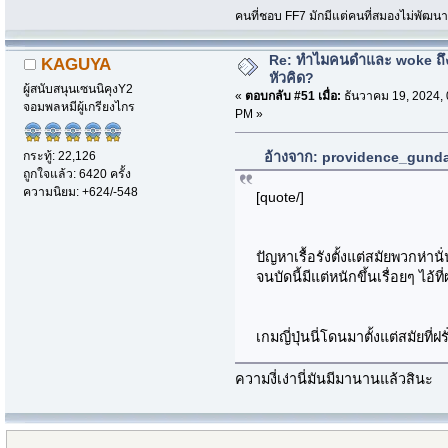
คนที่ชอบ FF7 มักมีแต่คนที่สมองไม่พัฒน
Re: ทำไมคนดำและ woke ถึงไ
KAGUYA
หัวคิด?
ผู้สนับสนุนเซนนิคุงY2
«
ตอบกลับ #51 เมื่อ:
ธันวาคม 19, 2024, 
จอมพลหมีผู้เกรียงไกร
PM »
กระทู้: 22,126
อ้างจาก: providence_gundam
ถูกใจแล้ว: 6420 ครั้ง
ความนิยม: +624/-548
[quote/]
ปัญหาเรื้อรังตั้งแต่สมัยพวกห่า
จนบัดนี้มีแต่หนักขึ้นเรื่อยๆ ไอ้ที
เกมญี่ปุ่นนี่โดนมาตั้งแต่สมัยที่ฝ
ความงี่เง่านี่มันมีมานานแล้วสินะ