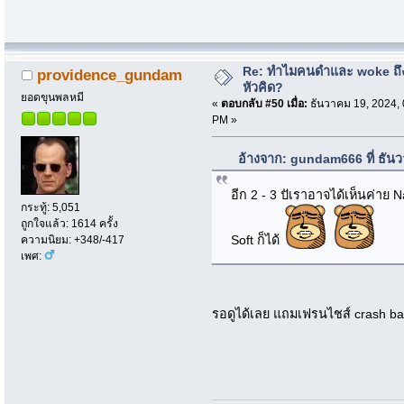
Re: ทำไมคนดำและ woke ถึงไ
providence_gundam
หัวคิด?
ยอดขุนพลหมี
«
ตอบกลับ #50 เมื่อ:
ธันวาคม 19, 2024, 
PM »
อ้างจาก: gundam666 ที่ ธัน
อีก 2 - 3 ปัเราอาจได้เห็นค่าย 
กระทู้: 5,051
ถูกใจแล้ว: 1614 ครั้ง
Soft ก็ได้
ความนิยม: +348/-417
เพศ:
รอดูได้เลย แถมเฟรนไชส์ crash band