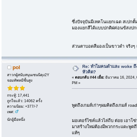
ซึ่งปัจจุบันมีเทคโนแยกเฉด สเปกต
มองแยกสีได้แบบปกติฝค่อนข้สงปก
ส่วนตาบอดสีมองเป็นขาวดำ จริงๆ 
Re: ทำไมคนดำและ woke ถึงไ
pol
หัวคิด?
สาวกผู้สนับสนุนเซนนิคุง2Y
«
ตอบกลับ #44 เมื่อ:
ธันวาคม 16, 2024, 
จอมทัพหมีชั้นสูง
PM »
กระทู้: 17,441
ถูกใจแล้ว: 14062 ครั้ง
พูดถึงเกมส์เก่าๆผมคิดถึงเกมส์ r
ความนิยม: +377/-7
เพศ:
นักอู้มือหนึ่ง
มอเตอร์ไซค์แล้วไล่ถีบ ต่อย เอาโ
มาสร้างใหม่ต้องมีพวกกระแดะพูดถึง
แท้ๆ