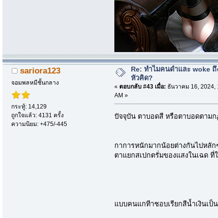
Re: ทำไมคนดำและ woke ถึงไ
sariora123
หัวคิด?
จอมพลหมีชั้นกลาง
«
ตอบกลับ #43 เมื่อ:
ธันวาคม 16, 2024, 
AM »
กระทู้: 14,129
ถูกใจแล้ว: 4131 ครั้ง
ปัจจุบัน ตาบอดสี หรือตาบอดตามก
ความนิยม: +475/-445
กาการหนักมากน้อยต่างกันไปหลัก
ตาแยกสเปกตรั่มของแสงในเฉด ที่ใกล
แบบคนแกทีาชอบเรียกสีน้ำเงินเป็น