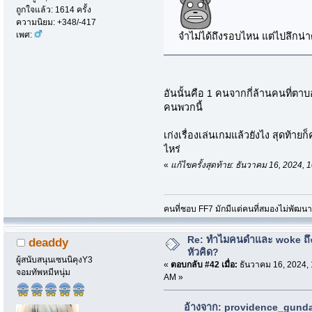
ถูกใจแล้ว: 1614 ครั้ง
ความนิยม: +348/-417
เพศ:
จำไม่ได้ถึงรอบไหน แต่ไปลึกน่า
อันนั้นคือ 1 คนจากกี่ล้านคนที่ตาบ
คนพวกนี้
เก่งเรื่องเล่นเกมแล้วยังไง สุดท้ายก
ไหร่
«
แก้ไขครั้งสุดท้าย: ธันวาคม 16, 2024
คนที่ชอบ FF7 มักมีแต่คนที่สมองไม่พัฒน
Re: ทำไมคนดำและ woke ถึงไ
deaddy
หัวคิด?
ผู้สนับสนุนเซนนิคุงY3
«
ตอบกลับ #42 เมื่อ:
ธันวาคม 16, 2024, 
จอมทัพหมีหนุ่ม
AM »
อ้างจาก: providence_gundam