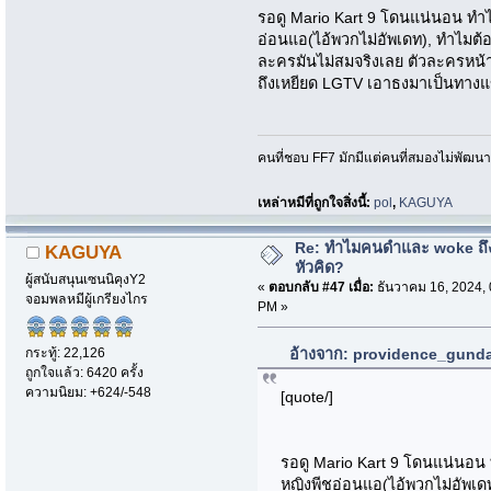
รอดู Mario Kart 9 โดนแน่นอน ทำไม
อ่อนแอ(ไอ้พวกไม่อัพเดท), ทำไมต้อ
ละครมันไม่สมจริงเลย ตัวละครหน้า
ถึงเหยียด LGTV เอาธงมาเป็นทางแ
คนที่ชอบ FF7 มักมีแต่คนที่สมองไม่พัฒน
เหล่าหมีที่ถูกใจสิ่งนี้:
pol
,
KAGUYA
Re: ทำไมคนดำและ woke ถึงไ
KAGUYA
หัวคิด?
ผู้สนับสนุนเซนนิคุงY2
«
ตอบกลับ #47 เมื่อ:
ธันวาคม 16, 2024, 
จอมพลหมีผู้เกรียงไกร
PM »
กระทู้: 22,126
อ้างจาก: providence_gundam
ถูกใจแล้ว: 6420 ครั้ง
ความนิยม: +624/-548
[quote/]
รอดู Mario Kart 9 โดนแน่นอน ท
หญิงพีชอ่อนแอ(ไอ้พวกไม่อัพเดท