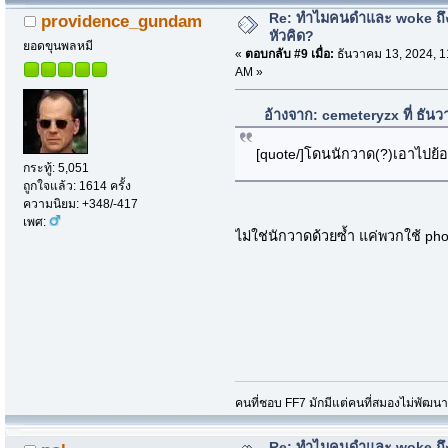
Re: ทำไมคนดำและ woke ถึงไ
providence_gundam
หัวคิด?
ยอดขุนพลหมี
«
ตอบกลับ #9 เมื่อ:
ธันวาคม 13, 2024, 1
AM »
อ้างจาก: cemeteryzx ที่ ธัน
[quote/]โดนนักวาด(?)เอาไปย้
กระทู้: 5,051
ถูกใจแล้ว: 1614 ครั้ง
ความนิยม: +348/-417
เพศ:
ไม่ใช่นักวาดด้วยซ้ำ แค่พวกใช้ ph
คนที่ชอบ FF7 มักมีแต่คนที่สมองไม่พัฒน
Re: ทำไมคนดำและ woke ถึงไ