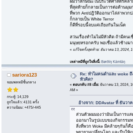
ผมว่าลักษณะในประวัติศาสตร์คล้าย
ที่สุดท้ายก็กลายเป็นการต่อต้านมุม
ที่พวก Antiปฎิวัติออกมาไล่ล่าพวกป
ก็กลายเป็น White Terror
ก็ดีที่รอบนี้จบแค่เถียงกันในเน็ต
สว่นเรื่องทำไมไม่มีหัวคิด ถ้ามีคนเช
มนุษยหรอกครับ พอเชื่อแล้วช้างมาฉุ
«
แก้ไขครั้งสุดท้าย: ธันวาคม 13, 2024
เหล่าหมีที่ถูกใจสิ่งนี้:
Børðïŋ Kämtäŋ
Re: ทำไมคนดำและ woke ถึงไ
sariora123
หัวคิด?
จอมพลหมีชั้นกลาง
«
ตอบกลับ #8 เมื่อ:
ธันวาคม 13, 2024, 1
AM »
กระทู้: 14,129
ถูกใจแล้ว: 4131 ครั้ง
อ้างจาก: DDAvatar ที่ ธันวา
ความนิยม: +475/-445
ส่วนตัวผมมองว่ามันเป็นการแ
ออกมาในรูปแบบของกิจกรรมท
สิ่งที่พวก Woke มีคล้ายๆกันก็ค
พยายามเปลี่ยนโลก และบีบให้เป