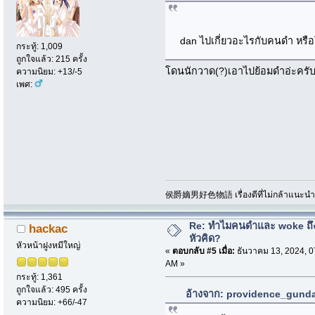
dan ไปเกี่ยวอะไรกับคนดำ หร
กระทู้: 1,009
ถูกใจแล้ว: 215 ครั้ง
โดนนักวาด(?)เอาไปย้อมดำอ่ะครั
ความนิยม: +13/-5
เพศ:
侯爵嫡男好色物語 เรื่องดีที่ไม่กล้าแนะนำเพ
Re: ทำไมคนดำและ woke ถึงไ
hackac
หัวคิด?
หัวหน้าฝูงหมีใหญ่
«
ตอบกลับ #5 เมื่อ:
ธันวาคม 13, 2024, 0
AM »
กระทู้: 1,361
ถูกใจแล้ว: 495 ครั้ง
อ้างจาก: providence_gundam
ความนิยม: +66/-47