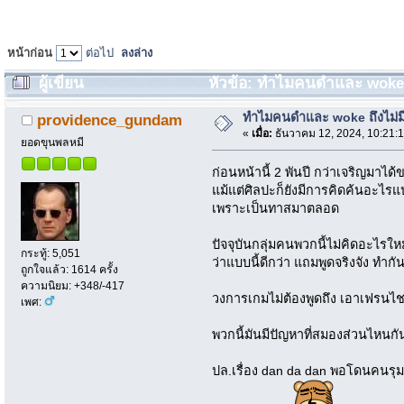
หน้าก่อน
ต่อไป
ลงล่าง
ผู้เขียน
หัวข้อ: ทำไมคนดำและ woke ถึง
ทำไมคนดำและ woke ถึงไม่มี
providence_gundam
«
เมื่อ:
ธันวาคม 12, 2024, 10:21:
ยอดขุนพลหมี
ก่อนหน้านี้ 2 พันปี กว่าเจริญมาไ
แม้แต่ศิลปะก็ยังมีการคิดค้นอะไร
เพราะเป็นทาสมาตลอด
ปัจจุบันกลุ่มคนพวกนี้ไม่คิดอะไรใ
กระทู้: 5,051
ว่าแบบนี้ดีกว่า แถมพูดจริงจัง ทำ
ถูกใจแล้ว: 1614 ครั้ง
ความนิยม: +348/-417
วงการเกมไม่ต้องพูดถึง เอาเฟรนไชส
เพศ:
พวกนี้มันมีปัญหาที่สมองส่วนไหนกั
ปล.เรื่อง dan da dan พอโดนคนรุมด่