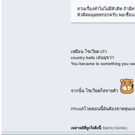
สว่นเรื่องทำไมไม่มีหัวคิด ถ้ามี
หัวคิดมนุษยหรอกครับ พอเชื่อแล้
เหมือน โซเวียด เก่า
country balls เล่นมุขว่า
You became to something you swo
จากนั้น โซเวียตก็สลายตัว
กระแสโวคตอนนี้มันต้องขาดทุนแห
เหล่าหมีที่ถูกใจสิ่งนี้:
Børðïŋ Kämtäŋ