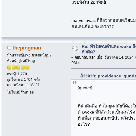
สรุปพังใน 2อาทิตย์
marvel rivals ก็ถือว่าถอดบทเรีย
คนเล่นกันเยอะเอาการ
Re: ทำไมคนดำและ woke ถึงไ
thepingman
หัวคิด?
นักปราชญ์แห่งเขาเซนนิคุมะ
«
ตอบกลับ #14 เมื่อ:
ธันวาคม 14, 2024, 
หัวหน้าฝูงหมีใหญ่
PM »
กระทู้: 1,770
อ้างจาก: providence_gundam
ถูกใจแล้ว: 1704 ครั้ง
ความนิยม: +118/-31
[quote/]
ไม่ใช่หมีสักหน่อย
ที่น่าคิดคือ ทำไมยุคสมัยนี้ต้
ดำ,woke ที่มีสัดส่วนเป็นคนไร้
ทำเพื่อลดหย่อนภาษีน่ะ หวังประ
อะไร?