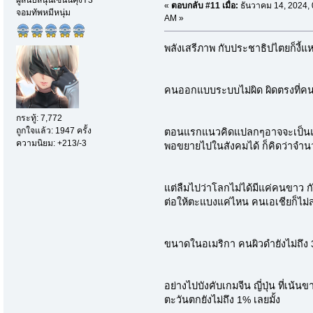
ผู้สนับสนุนเซนนิคุงY3
«
ตอบกลับ #11 เมื่อ:
ธันวาคม 14, 2024, 
จอมทัพหมีหนุ่ม
AM »
พลังเสรีภาพ กับประชาธิปไตยก็งี้แห
คนออกแบบระบบไม่ผิด ผิดตรงที่คน
กระทู้: 7,772
ถูกใจแล้ว: 1947 ครั้ง
ตอนแรกแนวคิดแปลกๆอาจจะเป็นแค
ความนิยม: +213/-3
พอขยายไปในสังคมได้ ก็คิดว่าจำน
แต่ลืมไปว่าโลกไม่ได้มีแค่คนขาว 
ต่อให้ตะแบงแค่ไหน คนเอเชียก็ไ
ขนาดในอเมริกา คนผิวดำยังไม่ถึง 
อย่างไปบังคับเกมจีน ญี่ปุ่น ที่เน
ตะวันตกยังไม่ถึง 1% เลยมั้ง