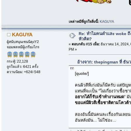
เหล่าหมีที่ถูกใจสิ่งนี้:
KAGUYA
Re: ทำไมคนดำและ woke ถึงไ
KAGUYA
หัวคิด?
ผู้สนับสนุนเซนนิคุงY2
«
ตอบกลับ #15 เมื่อ:
ธันวาคม 14, 2024, 
จอมพลหมีผู้เกรียงไกร
PM »
กระทู้: 22,128
อ้างจาก: thepingman ที่ ธั
ถูกใจแล้ว: 6421 ครั้ง
ความนิยม: +624/-548
[quote/]
คนผิวสีที่เก่งมันก็มีครับ แต่ปัญ
แทนที่จะเป็น "ไม่เกี่ยงว่าเชื้อ
อยากได้ก็รับเข้าทำงานหมด
" มั
ขอแค่มีผิวสีเชื้อชาติตามโควต
สองอันนี้มันคนละเรื่องกันเลยน
อันหลังมัน... ไม่ใช่อะ...