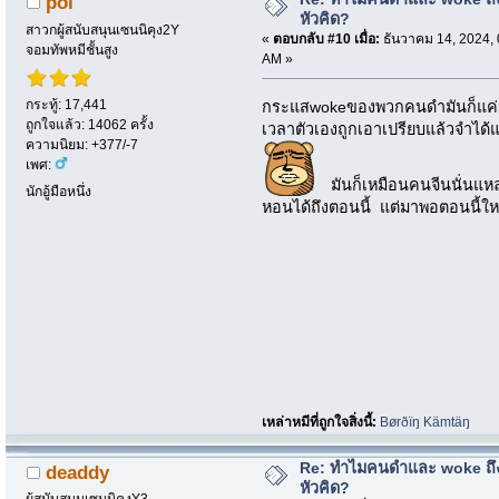
pol
หัวคิด?
สาวกผู้สนับสนุนเซนนิคุง2Y
«
ตอบกลับ #10 เมื่อ:
ธันวาคม 14, 2024, 
จอมทัพหมีชั้นสูง
AM »
กระทู้: 17,441
กระแสwokeของพวกคนดำมันก็แค่หาเ
ถูกใจแล้ว: 14062 ครั้ง
เวลาตัวเองถูกเอาเปรียบแล้วจำได้แต
ความนิยม: +377/-7
เพศ:
มันก็เหมือนคนจีนนั่นแหล
นักอู้มือหนึ่ง
หอนได้ถึงตอนนี้ แต่มาพอตอนนี้ให
เหล่าหมีที่ถูกใจสิ่งนี้:
Børðïŋ Kämtäŋ
Re: ทำไมคนดำและ woke ถึงไ
deaddy
หัวคิด?