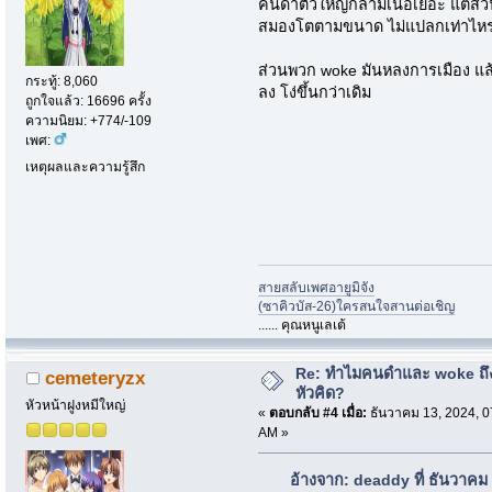
คนดำตัวใหญ่กล้ามเนื้อเยอะ แต่ส
สมองโตตามขนาด ไม่แปลกเท่าไห
ส่วนพวก woke มันหลงการเมือง แล้วยิ
กระทู้: 8,060
ลง โง่ขึ้นกว่าเดิม
ถูกใจแล้ว: 16696 ครั้ง
ความนิยม: +774/-109
เพศ:
เหตุผลและความรู้สึก
สายสลับเพศอายูมิจัง
(ซาคิวบัส-26)ใครสนใจสานต่อเชิญ
...... คุณหนูเลเต้
Re: ทำไมคนดำและ woke ถึงไ
cemeteryzx
หัวคิด?
หัวหน้าฝูงหมีใหญ่
«
ตอบกลับ #4 เมื่อ:
ธันวาคม 13, 2024, 0
AM »
อ้างจาก: deaddy ที่ ธันวาคม