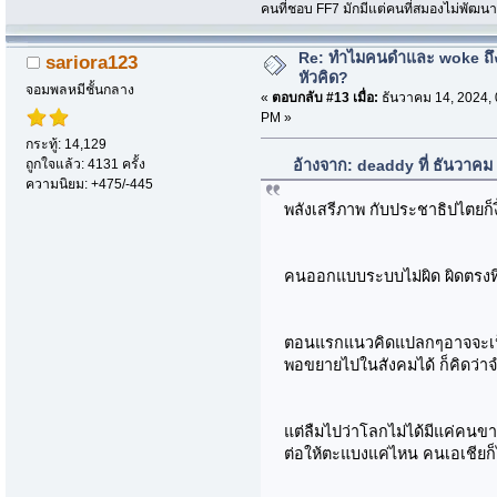
คนที่ชอบ FF7 มักมีแต่คนที่สมองไม่พัฒน
Re: ทำไมคนดำและ woke ถึงไ
sariora123
หัวคิด?
จอมพลหมีชั้นกลาง
«
ตอบกลับ #13 เมื่อ:
ธันวาคม 14, 2024, 
PM »
กระทู้: 14,129
ถูกใจแล้ว: 4131 ครั้ง
อ้างจาก: deaddy ที่ ธันวาคม
ความนิยม: +475/-445
พลังเสรีภาพ กับประชาธิปไตยก็ง
คนออกแบบระบบไม่ผิด ผิดตรงที
ตอนแรกแนวคิดแปลกๆอาจจะเป็
พอขยายไปในสังคมได้ ก็คิดว่า
แต่ลืมไปว่าโลกไม่ได้มีแค่คนข
ต่อให้ตะแบงแค่ไหน คนเอเชีย