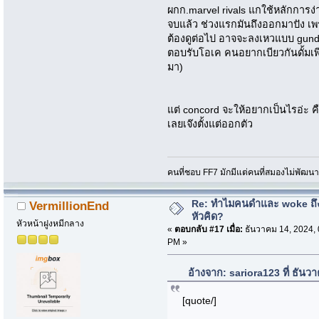
ผกก.marvel rivals แกใช้หลักการง่
จบแล้ว ช่วงแรกมันถึงออกมาปัง เพ
ต้องดูต่อไป อาจจะลงเหวแบบ gunda
ตอบรับโอเค คนอยากเบียวกันดั้มเพี
มา)
แต่ concord จะให้อยากเป็นไรอ่ะ คื
เลยเจ๊งตั้งแต่ออกตัว
คนที่ชอบ FF7 มักมีแต่คนที่สมองไม่พัฒน
Re: ทำไมคนดำและ woke ถึงไ
VermillionEnd
หัวคิด?
หัวหน้าฝูงหมีกลาง
«
ตอบกลับ #17 เมื่อ:
ธันวาคม 14, 2024, 
PM »
อ้างจาก: sariora123 ที่ ธัน
[quote/]