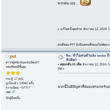
พวกตน เอ่อ...
«
แก้ไขครั้งสุดท้าย: ธันวาคม 12, 2024
คนที่ชอบ FF7 มักมีแต่คนที่สมองไม่พัฒน
Re: ทำไมคนดำและ woke ถึงไ
pol
หัวคิด?
สาวกผู้สนับสนุนเซนนิคุง2Y
«
ตอบกลับ #1 เมื่อ:
ธันวาคม 12, 2024, 1
จอมทัพหมีชั้นสูง
PM »
กระทู้: 17,441
ถูกใจแล้ว: 14062 ครั้ง
พวกนี้ไม่มีปัญหาที่สมองหรอกครับเ
ความนิยม: +377/-7
เพศ:
นักอู้มือหนึ่ง