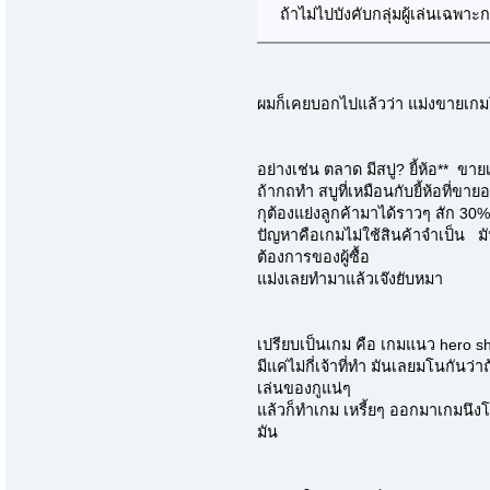
ถ้าไม่ไปบังคับกลุ่มผู้เล่นเฉพา
ผมก็เคยบอกไปแล้วว่า แม่งขายเกม
อย่างเช่น ตลาด มีสบู่? ยี้ห้อ** ขาย
ถ้ากถทำ สบูที่เหมือนกับยี้ห้อที่ขายอ
กุต้องแย่งลูกค้ามาได้ราวๆ สัก 30
ปัญหาคือเกมไม่ใช้สินค้าจำเป็น ม
ต้องการของผู้ซื้อ
แม่งเลยทำมาแล้วเจ๊งยับหมา
เปรียบเป็นเกม คือ เกมแนว hero sh
มีแค่ไม่กี่เจ้าที่ทำ มันเลยมโนกันว
เล่นของกูแน่ๆ
แล้วก็ทำเกม เหรี้ยๆ ออกมาเกมนึง
มัน