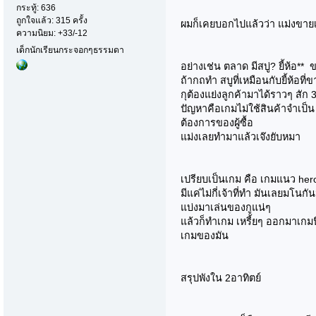
กระทู้: 636
ถูกใจแล้ว: 315 ครั้ง
ผมก็เคยบอกไปแล้วว่า แม่งขาย
ความนิยม: +33/-12
เด็กนักเรียนกระจอกๆธรรมดา
อย่างเช่น ตลาด มีสบู่? ยี้ห้อ** 
ถ้ากถทำ สบูที่เหมือนกับยี้ห้อที่
กุต้องแย่งลูกค้ามาได้ราวๆ สัก
ปัญหาคือเกมไม่ใช้สินค้าจำเป็
ต้องการของผู้ซื้อ
แม่งเลยทำมาแล้วเจ๊งยับหมา
เปรียบเป็นเกม คือ เกมแนว hero
มีแค่ไม่กี่เจ้าที่ทำ มันเลยมโนก
แบ่งมาเล่นของกูแน่ๆ
แล้วก็ทำเกม เหรี้ยๆ ออกมาเกม
เกมของมัน
สรุปพังใน 2อาทิตย์