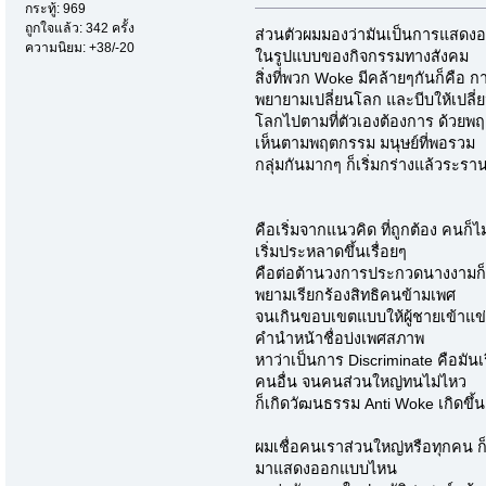
กระทู้: 969
ถูกใจแล้ว: 342 ครั้ง
ส่วนตัวผมมองว่ามันเป็นการแสด
ความนิยม: +38/-20
ในรูปแบบของกิจกรรมทางสังคม
สิ่งที่พวก Woke มีคล้ายๆกันก็คือ 
พยายามเปลี่ยนโลก และบีบให้เปลี่
โลกไปตามที่ตัวเองต้องการ ด้วยพฤ
เห็นตามพฤตกรรม มนุษย์ที่พอรวม
กลุ่มกันมากๆ ก็เริ่มกร่างแล้วระร
คือเริ่มจากแนวคิด ที่ถูกต้อง คนก
เริ่มประหลาดขึ้นเรื่อยๆ
คือต่อต้านวงการประกวดนางงามก็
พยามเรียกร้องสิทธิคนข้ามเพศ
จนเกินขอบเขตแบบให้ผู้ชายเข้าแข่ง
คำนำหน้าชื่อบ่งเพศสภาพ
หาว่าเป็นการ Discriminate คือมันเร
คนอื่น จนคนส่วนใหญ่ทนไม่ไหว
ก็เกิดวัฒนธรรม Anti Woke เกิดขึ้น
ผมเชื่อคนเราส่วนใหญ่หรือทุกคน ก็เ
มาแสดงออกแบบไหน