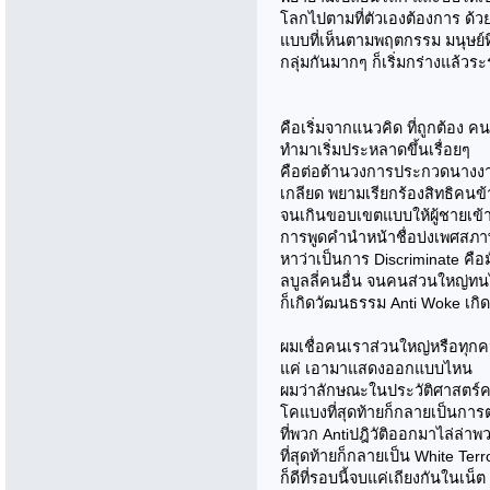
โลกไปตามที่ตัวเองต้องการ ด้
แบบที่เห็นตามพฤตกรรม มนุษย์ท
กลุ่มกันมากๆ ก็เริ่มกร่างแล้ว
คือเริ่มจากแนวคิด ที่ถูกต้อง 
ทำมาเริ่มประหลาดขึ้นเรื่อยๆ
คือต่อต้านวงการประกวดนางงา
เกลียด พยามเรียกร้องสิทธิคนข
จนเกินขอบเขตแบบให้ผู้ชายเข้าแ
การพูดคำนำหน้าชื่อบ่งเพศสภา
หาว่าเป็นการ Discriminate คือม
ลบูลลี่คนอื่น จนคนส่วนใหญ่ทน
ก็เกิดวัฒนธรรม Anti Woke เกิด
ผมเชื่อคนเราส่วนใหญ่หรือทุกคน 
แค่ เอามาแสดงออกแบบไหน
ผมว่าลักษณะในประวัติศาสตร์คล้
โคแบงที่สุดท้ายก็กลายเป็นการต
ที่พวก Antiปฎิวัติออกมาไล่ล่า
ที่สุดท้ายก็กลายเป็น White Terr
ก็ดีที่รอบนี้จบแค่เถียงกันในเน็ต