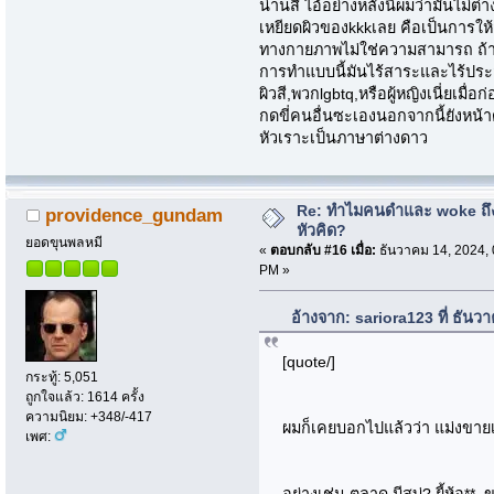
น่านสิ ไอ้อย่างหลังนี่ผมว่ามันไม
เหยียดผิวของkkkเลย คือเป็นการให
ทางกายภาพไม่ใช่ความสามารถ ถ้า
การทำแบบนี้มันไร้สาระและไร้ประ
ผิวสี,พวกlgbtq,หรือผู้หญิงเนี่ยเมื
กดขี่คนอื่นซะเองนอกจากนี้ยังหน้
หัวเราะเป็นภาษาต่างดาว
Re: ทำไมคนดำและ woke ถึงไ
providence_gundam
หัวคิด?
ยอดขุนพลหมี
«
ตอบกลับ #16 เมื่อ:
ธันวาคม 14, 2024, 
PM »
อ้างจาก: sariora123 ที่ ธัน
[quote/]
กระทู้: 5,051
ถูกใจแล้ว: 1614 ครั้ง
ความนิยม: +348/-417
ผมก็เคยบอกไปแล้วว่า แม่งขาย
เพศ:
อย่างเช่น ตลาด มีสบู่? ยี้ห้อ** 