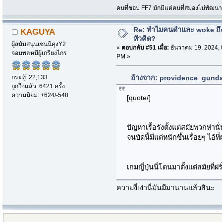
คนที่ชอบ FF7 มักมีแต่คนที่สมองไม่พัฒน
Re: ทำไมคนดำและ woke ถึงไ
KAGUYA
หัวคิด?
ผู้สนับสนุนเซนนิคุงY2
«
ตอบกลับ #51 เมื่อ:
ธันวาคม 19, 2024, 
จอมพลหมีผู้เกรียงไกร
PM »
กระทู้: 22,133
อ้างจาก: providence_gundam
ถูกใจแล้ว: 6421 ครั้ง
ความนิยม: +624/-548
[quote/]
ปัญหาเรื้อรังตั้งแต่สมัยพวกห่า
จนบัดนี้มีแต่หนักขึ้นเรื่อยๆ ไอ้ที
เกมญี่ปุ่นนี่โดนมาตั้งแต่สมัยที่ฝ
ความงี่เง่านี่มันมีมานานแล้วสินะ