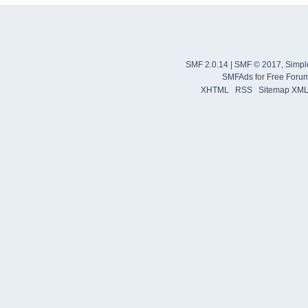
SMF 2.0.14
|
SMF © 2017
,
Simpl
SMFAds
for
Free Foru
XHTML
RSS
Sitemap XM