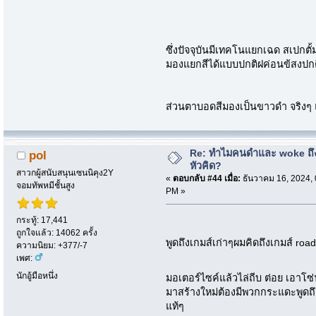
ซึ่งปัจจุบันมีเทคโนแยกเฉด สเปกต
มองแยกสีได้แบบปกติฝค่อนข้สงปก
ส่วนตาบอดสีมองเป็นขาวดำ จริงๆ 
Re: ทำไมคนดำและ woke ถึงไ
pol
หัวคิด?
สาวกผู้สนับสนุนเซนนิคุง2Y
«
ตอบกลับ #44 เมื่อ:
ธันวาคม 16, 2024, 
จอมทัพหมีชั้นสูง
PM »
กระทู้: 17,441
ถูกใจแล้ว: 14062 ครั้ง
พูดถึงเกมส์เก่าๆผมคิดถึงเกมส์ r
ความนิยม: +377/-7
เพศ:
นักอู้มือหนึ่ง
มอเตอร์ไซค์แล้วไล่ถีบ ต่อย เอาโ
มาสร้างใหม่ต้องมีพวกกระแดะพูดถึง
แท้ๆ