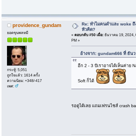
Re: ทำไมคนดำและ woke ถึงไ
providence_gundam
หัวคิด?
ยอดขุนพลหมี
«
ตอบกลับ #50 เมื่อ:
ธันวาคม 19, 2024, 
PM »
อ้างจาก: gundam666 ที่ ธัน
อีก 2 - 3 ปัเราอาจได้เห็นค่าย 
กระทู้: 5,051
ถูกใจแล้ว: 1614 ครั้ง
Soft ก็ได้
ความนิยม: +348/-417
เพศ:
รอดูได้เลย แถมเฟรนไชส์ crash band