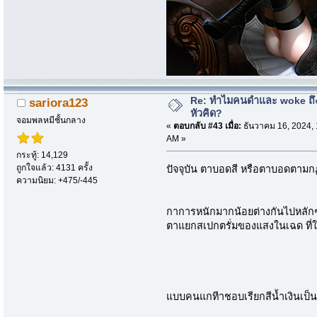
Re: ทำไมคนดำและ woke ถึงไ
sariora123
หัวคิด?
จอมพลหมีชั้นกลาง
«
ตอบกลับ #43 เมื่อ:
ธันวาคม 16, 2024, 
AM »
กระทู้: 14,129
ถูกใจแล้ว: 4131 ครั้ง
ปัจจุบัน ตาบอดสี หรือตาบอดตามก
ความนิยม: +475/-445
กาการหนักมากน้อยต่างกันไปหลัก
ตาแยกสเปกตรั่มของแสงในเฉด ที่ใกล
แบบคนแกทีาชอบเรียกสีน้ำเงินเป็น