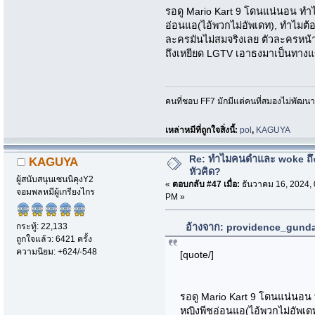
รอดู Mario Kart 9 โดนแน่นอน ทำไม
อ่อนแอ(ไอ้พวกไม่อัพเดท), ทำไมต้อ
ละครมันไม่สมจริงเลย ตัวละครหน้า
ถึงเหยียด LGTV เอาธงมาเป็นทางแ
คนที่ชอบ FF7 มักมีแต่คนที่สมองไม่พัฒน
เหล่าหมีที่ถูกใจสิ่งนี้:
pol
,
KAGUYA
Re: ทำไมคนดำและ woke ถึงไ
KAGUYA
หัวคิด?
ผู้สนับสนุนเซนนิคุงY2
«
ตอบกลับ #47 เมื่อ:
ธันวาคม 16, 2024, 
จอมพลหมีผู้เกรียงไกร
PM »
กระทู้: 22,133
อ้างจาก: providence_gundam
ถูกใจแล้ว: 6421 ครั้ง
ความนิยม: +624/-548
[quote/]
รอดู Mario Kart 9 โดนแน่นอน ท
หญิงพีชอ่อนแอ(ไอ้พวกไม่อัพเดท