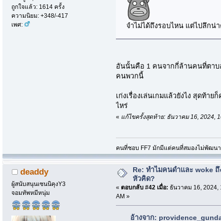
ถูกใจแล้ว: 1614 ครั้ง
ความนิยม: +348/-417
เพศ:
จำไม่ได้ถึงรอบไหน แต่ไปลึกน่า
อันนั้นคือ 1 คนจากกี่ล้านคนที่ตาบ
คนพวกนี้
เก่งเรื่องเล่นเกมแล้วยังไง สุดท้ายก
ไหร่
«
แก้ไขครั้งสุดท้าย: ธันวาคม 16, 2024
คนที่ชอบ FF7 มักมีแต่คนที่สมองไม่พัฒน
Re: ทำไมคนดำและ woke ถึงไ
deaddy
หัวคิด?
ผู้สนับสนุนเซนนิคุงY3
«
ตอบกลับ #42 เมื่อ:
ธันวาคม 16, 2024, 
จอมทัพหมีหนุ่ม
AM »
อ้างจาก: providence_gundam