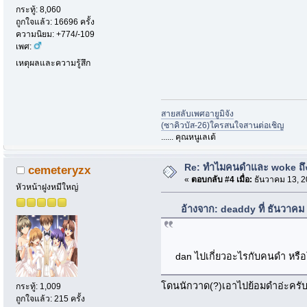
กระทู้: 8,060
ถูกใจแล้ว: 16696 ครั้ง
ความนิยม: +774/-109
เพศ:
เหตุผลและความรู้สึก
สายสลับเพศอายูมิจัง
(ซาคิวบัส-26)ใครสนใจสานต่อเชิญ
...... คุณหนูเลเต้
Re: ทำไมคนดำและ woke ถึงไ
cemeteryzx
«
ตอบกลับ #4 เมื่อ:
ธันวาคม 13, 2
หัวหน้าฝูงหมีใหญ่
อ้างจาก: deaddy ที่ ธันวาคม
dan ไปเกี่ยวอะไรกับคนดำ หร
โดนนักวาด(?)เอาไปย้อมดำอ่ะครั
กระทู้: 1,009
ถูกใจแล้ว: 215 ครั้ง