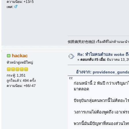
ความนิยม: +13/-5
เพศ:
侯爵嫡男好色物語 เรื่องดีที่ไม่กล้าแนะนำเพ
Re: ทำไมคนดำและ woke ถึงไ
hackac
«
ตอบกลับ #5 เมื่อ:
ธันวาคม 13, 2
หัวหน้าฝูงหมีใหญ่
อ้างจาก: providence_gundam
กระทู้: 1,351
ถูกใจแล้ว: 494 ครั้ง
ก่อนหน้านี้ 2 พันปี กว่าเจริญ
ความนิยม: +66/-47
มาตลอด
ปัจจุบันกลุ่มคนพวกนี้ไม่คิดอะ
วงการเกมไม่ต้องพูดถึง เอาเฟรน
พวกนี้มันมีปัญหาที่สมองส่วนไห