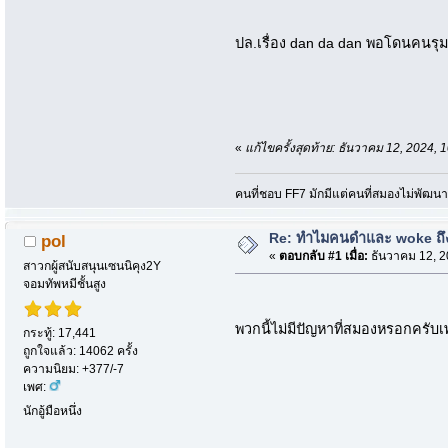
ปล.เรื่อง dan da dan พอโดนคนรุมด่
«
แก้ไขครั้งสุดท้าย: ธันวาคม 12, 2024
คนที่ชอบ FF7 มักมีแต่คนที่สมองไม่พัฒน
Re: ทำไมคนดำและ woke ถึงไ
pol
«
ตอบกลับ #1 เมื่อ:
ธันวาคม 12, 2
สาวกผู้สนับสนุนเซนนิคุง2Y
จอมทัพหมีชั้นสูง
พวกนี้ไม่มีปัญหาที่สมองหรอกครับเ
กระทู้: 17,441
ถูกใจแล้ว: 14062 ครั้ง
ความนิยม: +377/-7
เพศ:
นักอู้มือหนึ่ง