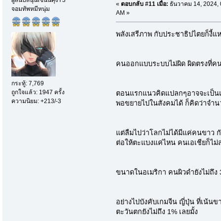
ผู้สนับสนุนเซนนิคุงY3
«
ตอบกลับ #11 เมื่อ:
ธันวาคม 14, 2024, 
จอมทัพหมีหนุ่ม
AM »
พลังเสรีภาพ กับประชาธิปไตยก็งี้แห
คนออกแบบระบบไม่ผิด ผิดตรงที่คน
กระทู้: 7,769
ถูกใจแล้ว: 1947 ครั้ง
ตอนแรกแนวคิดแปลกๆอาจจะเป็นแค
ความนิยม: +213/-3
พอขยายไปในสังคมได้ ก็คิดว่าจำน
แต่ลืมไปว่าโลกไม่ได้มีแค่คนขาว 
ต่อให้ตะแบงแค่ไหน คนเอเชียก็ไ
ขนาดในอเมริกา คนผิวดำยังไม่ถึง 
อย่างไปบังคับเกมจีน ญี่ปุ่น ที่เน
ตะวันตกยังไม่ถึง 1% เลยมั้ง