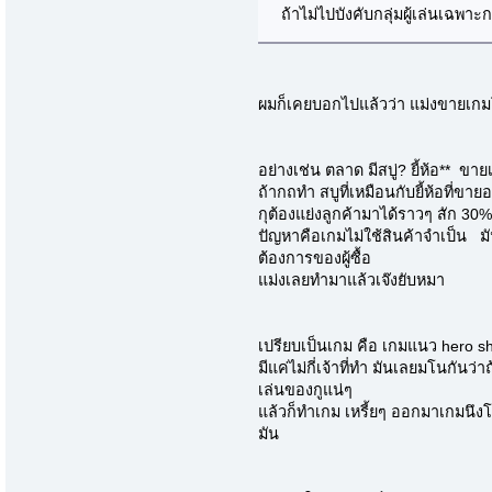
ถ้าไม่ไปบังคับกลุ่มผู้เล่นเฉพา
ผมก็เคยบอกไปแล้วว่า แม่งขายเกม
อย่างเช่น ตลาด มีสบู่? ยี้ห้อ** ขาย
ถ้ากถทำ สบูที่เหมือนกับยี้ห้อที่ขายอ
กุต้องแย่งลูกค้ามาได้ราวๆ สัก 30
ปัญหาคือเกมไม่ใช้สินค้าจำเป็น ม
ต้องการของผู้ซื้อ
แม่งเลยทำมาแล้วเจ๊งยับหมา
เปรียบเป็นเกม คือ เกมแนว hero sh
มีแค่ไม่กี่เจ้าที่ทำ มันเลยมโนกันว
เล่นของกูแน่ๆ
แล้วก็ทำเกม เหรี้ยๆ ออกมาเกมนึง
มัน