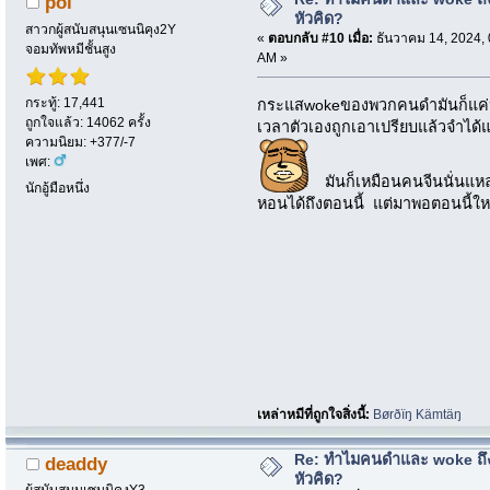
pol
หัวคิด?
สาวกผู้สนับสนุนเซนนิคุง2Y
«
ตอบกลับ #10 เมื่อ:
ธันวาคม 14, 2024, 
จอมทัพหมีชั้นสูง
AM »
กระทู้: 17,441
กระแสwokeของพวกคนดำมันก็แค่หาเ
ถูกใจแล้ว: 14062 ครั้ง
เวลาตัวเองถูกเอาเปรียบแล้วจำได้แต
ความนิยม: +377/-7
เพศ:
มันก็เหมือนคนจีนนั่นแหล
นักอู้มือหนึ่ง
หอนได้ถึงตอนนี้ แต่มาพอตอนนี้ให
เหล่าหมีที่ถูกใจสิ่งนี้:
Børðïŋ Kämtäŋ
Re: ทำไมคนดำและ woke ถึงไ
deaddy
หัวคิด?