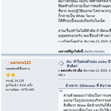
ผมว่าลักษณะในประวัติศาสตร์คล้าย
ที่สุดท้ายก็กลายเป็นการต่อต้านมุม
ที่พวก Antiปฎิวัติออกมาไล่ล่าพวกป
ก็กลายเป็น White Terror
ก็ดีที่รอบนี้จบแค่เถียงกันในเน็ต
สว่นเรื่องทำไมไม่มีหัวคิด ถ้ามีคนเช
มนุษยหรอกครับ พอเชื่อแล้วช้างมาฉุ
«
แก้ไขครั้งสุดท้าย: ธันวาคม 13, 2024
เหล่าหมีที่ถูกใจสิ่งนี้:
Børðïŋ Kämtäŋ
Re: ทำไมคนดำและ woke ถึงไ
sariora123
หัวคิด?
จอมพลหมีชั้นกลาง
«
ตอบกลับ #8 เมื่อ:
ธันวาคม 13, 2024, 1
AM »
กระทู้: 14,129
ถูกใจแล้ว: 4131 ครั้ง
อ้างจาก: DDAvatar ที่ ธันวา
ความนิยม: +475/-445
ส่วนตัวผมมองว่ามันเป็นการแ
ออกมาในรูปแบบของกิจกรรมท
สิ่งที่พวก Woke มีคล้ายๆกันก็ค
พยายามเปลี่ยนโลก และบีบให้เป