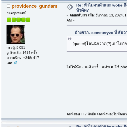
Re: ทำไมคนดำและ woke ถึงไ
providence_gundam
หัวคิด?
ยอดขุนพลหมี
«
ตอบกลับ #9 เมื่อ:
ธันวาคม 13, 2024, 1
AM »
อ้างจาก: cemeteryzx ที่ ธัน
[quote/]โดนนักวาด(?)เอาไปย้
กระทู้: 5,051
ถูกใจแล้ว: 1614 ครั้ง
ความนิยม: +348/-417
เพศ:
ไม่ใช่นักวาดด้วยซ้ำ แค่พวกใช้ ph
คนที่ชอบ FF7 มักมีแต่คนที่สมองไม่พัฒน
Re: ทำไมคนดำและ woke ถึงไ