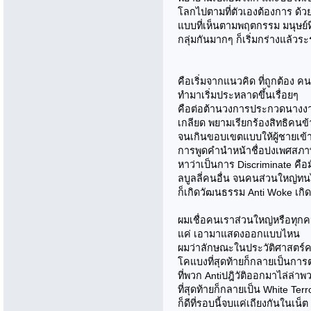
โลกไปตามที่ตัวเองต้องการ ด้
แบบที่เห็นตามพฤตกรรม มนุษย์ท
กลุ่มกันมากๆ ก็เริ่มกร่างแล้ว
คือเริ่มจากแนวคิด ที่ถูกต้อง 
ทำมาเริ่มประหลาดขึ้นเรื่อยๆ
คือต่อต้านวงการประกวดนางงา
เกลียด พยามเรียกร้องสิทธิคนข
จนเกินขอบเขตแบบให้ผู้ชายเข้าแ
การพูดคำนำหน้าชื่อบ่งเพศสภา
หาว่าเป็นการ Discriminate คือม
ลบูลลี่คนอื่น จนคนส่วนใหญ่ทน
ก็เกิดวัฒนธรรม Anti Woke เกิด
ผมเชื่อคนเราส่วนใหญ่หรือทุกคน 
แค่ เอามาแสดงออกแบบไหน
ผมว่าลักษณะในประวัติศาสตร์คล้
โคแบงที่สุดท้ายก็กลายเป็นการต
ที่พวก Antiปฎิวัติออกมาไล่ล่า
ที่สุดท้ายก็กลายเป็น White Terr
ก็ดีที่รอบนี้จบแค่เถียงกันในเน็ต