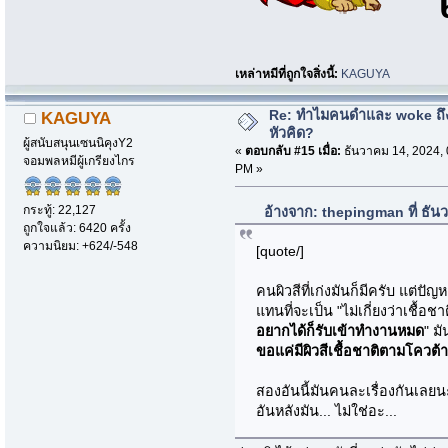
เหล่าหมีที่ถูกใจสิ่งนี้:
KAGUYA
Re: ทำไมคนดำและ woke ถึงไ
KAGUYA
หัวคิด?
ผู้สนับสนุนเซนนิคุงY2
«
ตอบกลับ #15 เมื่อ:
ธันวาคม 14, 2024, 
จอมพลหมีผู้เกรียงไกร
PM »
กระทู้: 22,127
อ้างจาก: thepingman ที่ ธั
ถูกใจแล้ว: 6420 ครั้ง
ความนิยม: +624/-548
[quote/]
คนผิวสีที่เก่งมันก็มีครับ แต่ปัญ
แทนที่จะเป็น "ไม่เกี่ยงว่าเชื้อ
อยากได้ก็รับเข้าทำงานหมด
" มั
ขอแค่มีผิวสีเชื้อชาติตามโควต
สองอันนี้มันคนละเรื่องกันเลยน
อันหลังมัน... ไม่ใช่อะ...