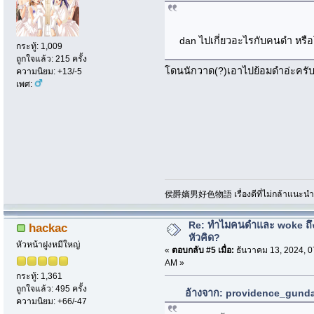
dan ไปเกี่ยวอะไรกับคนดำ หร
กระทู้: 1,009
ถูกใจแล้ว: 215 ครั้ง
โดนนักวาด(?)เอาไปย้อมดำอ่ะครั
ความนิยม: +13/-5
เพศ:
侯爵嫡男好色物語 เรื่องดีที่ไม่กล้าแนะนำเพ
Re: ทำไมคนดำและ woke ถึงไ
hackac
หัวคิด?
หัวหน้าฝูงหมีใหญ่
«
ตอบกลับ #5 เมื่อ:
ธันวาคม 13, 2024, 0
AM »
กระทู้: 1,361
ถูกใจแล้ว: 495 ครั้ง
อ้างจาก: providence_gundam
ความนิยม: +66/-47