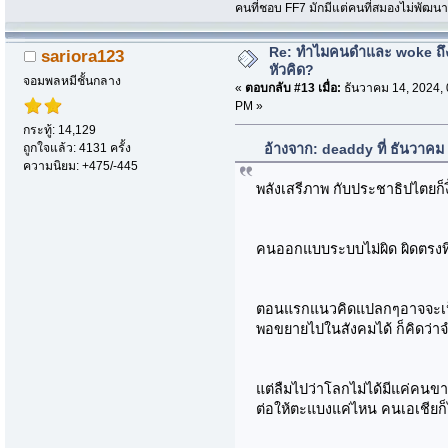
คนที่ชอบ FF7 มักมีแต่คนที่สมองไม่พัฒน
Re: ทำไมคนดำและ woke ถึงไ
sariora123
หัวคิด?
จอมพลหมีชั้นกลาง
«
ตอบกลับ #13 เมื่อ:
ธันวาคม 14, 2024, 
PM »
กระทู้: 14,129
ถูกใจแล้ว: 4131 ครั้ง
อ้างจาก: deaddy ที่ ธันวาคม
ความนิยม: +475/-445
พลังเสรีภาพ กับประชาธิปไตยก็ง
คนออกแบบระบบไม่ผิด ผิดตรงที
ตอนแรกแนวคิดแปลกๆอาจจะเป็
พอขยายไปในสังคมได้ ก็คิดว่า
แต่ลืมไปว่าโลกไม่ได้มีแค่คนข
ต่อให้ตะแบงแค่ไหน คนเอเชีย