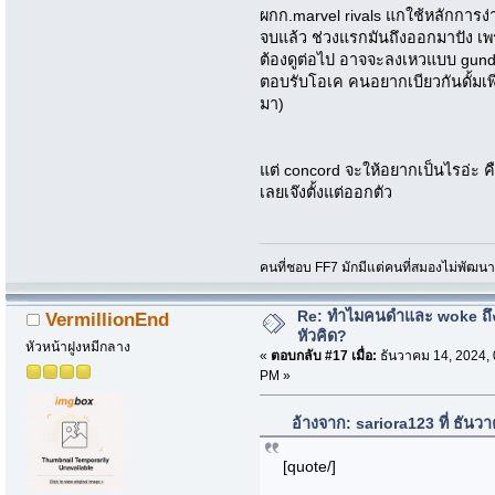
ผกก.marvel rivals แกใช้หลักการง่
จบแล้ว ช่วงแรกมันถึงออกมาปัง เพ
ต้องดูต่อไป อาจจะลงเหวแบบ gunda
ตอบรับโอเค คนอยากเบียวกันดั้มเพี
มา)
แต่ concord จะให้อยากเป็นไรอ่ะ คื
เลยเจ๊งตั้งแต่ออกตัว
คนที่ชอบ FF7 มักมีแต่คนที่สมองไม่พัฒน
Re: ทำไมคนดำและ woke ถึงไ
VermillionEnd
หัวคิด?
หัวหน้าฝูงหมีกลาง
«
ตอบกลับ #17 เมื่อ:
ธันวาคม 14, 2024, 
PM »
อ้างจาก: sariora123 ที่ ธัน
[quote/]