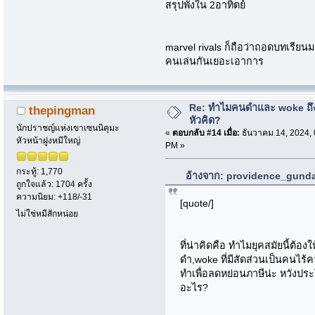
สรุปพังใน 2อาทิตย์
marvel rivals ก็ถือว่าถอดบทเรีย
คนเล่นกันเยอะเอาการ
Re: ทำไมคนดำและ woke ถึงไ
thepingman
หัวคิด?
นักปราชญ์แห่งเขาเซนนิคุมะ
«
ตอบกลับ #14 เมื่อ:
ธันวาคม 14, 2024, 
หัวหน้าฝูงหมีใหญ่
PM »
กระทู้: 1,770
อ้างจาก: providence_gundam
ถูกใจแล้ว: 1704 ครั้ง
ความนิยม: +118/-31
[quote/]
ไม่ใช่หมีสักหน่อย
ที่น่าคิดคือ ทำไมยุคสมัยนี้ต้
ดำ,woke ที่มีสัดส่วนเป็นคนไร้
ทำเพื่อลดหย่อนภาษีน่ะ หวังประ
อะไร?