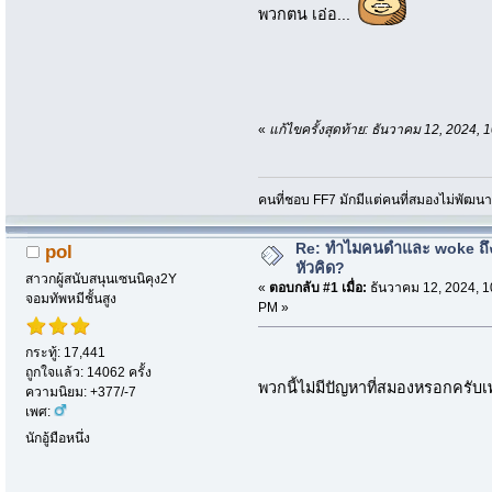
พวกตน เอ่อ...
«
แก้ไขครั้งสุดท้าย: ธันวาคม 12, 2024
คนที่ชอบ FF7 มักมีแต่คนที่สมองไม่พัฒน
Re: ทำไมคนดำและ woke ถึงไ
pol
หัวคิด?
สาวกผู้สนับสนุนเซนนิคุง2Y
«
ตอบกลับ #1 เมื่อ:
ธันวาคม 12, 2024, 1
จอมทัพหมีชั้นสูง
PM »
กระทู้: 17,441
ถูกใจแล้ว: 14062 ครั้ง
พวกนี้ไม่มีปัญหาที่สมองหรอกครับเ
ความนิยม: +377/-7
เพศ:
นักอู้มือหนึ่ง