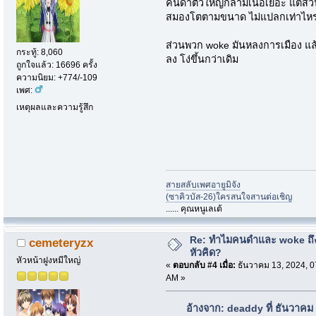
คนดำตัวใหญ่กล้ามเนื้อเยอะ แต่ส
สมองโตตามขนาด ไม่แปลกเท่าไห
ส่วนพวก woke มันหลงการเมือง แล้วยิ
กระทู้: 8,060
ลง โง่ขึ้นกว่าเดิม
ถูกใจแล้ว: 16696 ครั้ง
ความนิยม: +774/-109
เพศ:
เหตุผลและความรู้สึก
สายสลับเพศอายูมิจัง
(ซาคิวบัส-26)ใครสนใจสานต่อเชิญ
...... คุณหนูเลเต้
Re: ทำไมคนดำและ woke ถึงไ
cemeteryzx
หัวคิด?
หัวหน้าฝูงหมีใหญ่
«
ตอบกลับ #4 เมื่อ:
ธันวาคม 13, 2024, 0
AM »
อ้างจาก: deaddy ที่ ธันวาคม