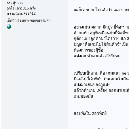
กระทู้: 636
ถูกใจแล้ว: 315 ครั้ง
ผมก็เคยบอกไปแล้วว่า แม่งขาย
ความนิยม: +33/-12
เด็กนักเรียนกระจอกๆธรรมดา
อย่างเช่น ตลาด มีสบู่? ยี้ห้อ** 
ถ้ากถทำ สบูที่เหมือนกับยี้ห้อที่
กุต้องแย่งลูกค้ามาได้ราวๆ สัก
ปัญหาคือเกมไม่ใช้สินค้าจำเป็
ต้องการของผู้ซื้อ
แม่งเลยทำมาแล้วเจ๊งยับหมา
เปรียบเป็นเกม คือ เกมแนว hero
มีแค่ไม่กี่เจ้าที่ทำ มันเลยมโนก
แบ่งมาเล่นของกูแน่ๆ
แล้วก็ทำเกม เหรี้ยๆ ออกมาเกม
เกมของมัน
สรุปพังใน 2อาทิตย์