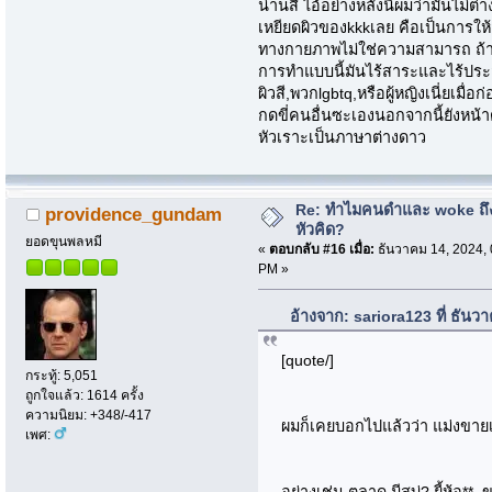
น่านสิ ไอ้อย่างหลังนี่ผมว่ามันไม
เหยียดผิวของkkkเลย คือเป็นการให
ทางกายภาพไม่ใช่ความสามารถ ถ้า
การทำแบบนี้มันไร้สาระและไร้ประ
ผิวสี,พวกlgbtq,หรือผู้หญิงเนี่ยเมื
กดขี่คนอื่นซะเองนอกจากนี้ยังหน้
หัวเราะเป็นภาษาต่างดาว
Re: ทำไมคนดำและ woke ถึงไ
providence_gundam
หัวคิด?
ยอดขุนพลหมี
«
ตอบกลับ #16 เมื่อ:
ธันวาคม 14, 2024, 
PM »
อ้างจาก: sariora123 ที่ ธัน
[quote/]
กระทู้: 5,051
ถูกใจแล้ว: 1614 ครั้ง
ความนิยม: +348/-417
ผมก็เคยบอกไปแล้วว่า แม่งขาย
เพศ:
อย่างเช่น ตลาด มีสบู่? ยี้ห้อ** 