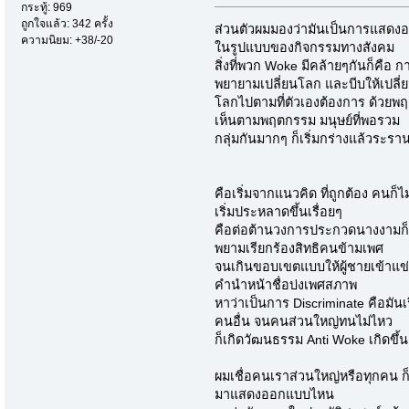
กระทู้: 969
ถูกใจแล้ว: 342 ครั้ง
ส่วนตัวผมมองว่ามันเป็นการแสด
ความนิยม: +38/-20
ในรูปแบบของกิจกรรมทางสังคม
สิ่งที่พวก Woke มีคล้ายๆกันก็คือ 
พยายามเปลี่ยนโลก และบีบให้เปลี่
โลกไปตามที่ตัวเองต้องการ ด้วยพฤ
เห็นตามพฤตกรรม มนุษย์ที่พอรวม
กลุ่มกันมากๆ ก็เริ่มกร่างแล้วระร
คือเริ่มจากแนวคิด ที่ถูกต้อง คนก
เริ่มประหลาดขึ้นเรื่อยๆ
คือต่อต้านวงการประกวดนางงามก็
พยามเรียกร้องสิทธิคนข้ามเพศ
จนเกินขอบเขตแบบให้ผู้ชายเข้าแข่ง
คำนำหน้าชื่อบ่งเพศสภาพ
หาว่าเป็นการ Discriminate คือมันเร
คนอื่น จนคนส่วนใหญ่ทนไม่ไหว
ก็เกิดวัฒนธรรม Anti Woke เกิดขึ้น
ผมเชื่อคนเราส่วนใหญ่หรือทุกคน ก็เ
มาแสดงออกแบบไหน