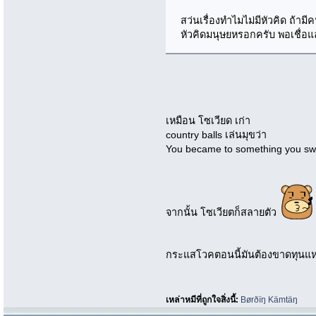
สว่นเรื่องทำไมไม่มีหัวคิด ถ้ามี
หัวคิดมนุษยหรอกครับ พอเชื่อแล้
เหมือน โซเวียด เก่า
country balls เล่นมุขว่า
You became to something you swo
จากนั้น โซเวียตก็สลายตัว
กระแสโวคตอนนี้มันต้องขาดทุนแห
เหล่าหมีที่ถูกใจสิ่งนี้:
Børðïŋ Kämtäŋ