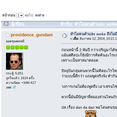
หน้าก่อน
ต่อไป
ลงล่าง
ผู้เขียน
หัวข้อ: ทำไมคนดำและ woke ถึง
ทำไมคนดำและ woke ถึงไม่มี
providence_gundam
«
เมื่อ:
ธันวาคม 12, 2024, 10:21:
ยอดขุนพลหมี
ก่อนหน้านี้ 2 พันปี กว่าเจริญมาไ
แม้แต่ศิลปะก็ยังมีการคิดค้นอะไร
เพราะเป็นทาสมาตลอด
ปัจจุบันกลุ่มคนพวกนี้ไม่คิดอะไรใ
กระทู้: 5,051
ว่าแบบนี้ดีกว่า แถมพูดจริงจัง ทำ
ถูกใจแล้ว: 1614 ครั้ง
ความนิยม: +348/-417
วงการเกมไม่ต้องพูดถึง เอาเฟรนไชส
เพศ:
พวกนี้มันมีปัญหาที่สมองส่วนไหนกั
ปล.เรื่อง dan da dan พอโดนคนรุมด่