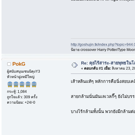
http://goshujin.tk/index.php?topic=944.
นิยาย crossover Harry Potter/Type Moon
Re: คุยไร้สาระ-สายพุทธในโ
PokG
«
ตอบกลับ #1 เมื่อ:
สิงหาคม 23, 2
ผู้สนับสนุนเซนนิคุงY3
หัวหน้าฝูงหมีใหญ่
เส้าหลินแท้ๆ หลักการคือนิ่งสยบเ
กระทู้: 1,084
สายกล้ามนั่นมันเลเวลกี๊ๆ ยังไม่บ
ถูกใจแล้ว: 309 ครั้ง
ความนิยม: +24/-0
บางไร้กล้ามทั้งนั้น พวกยังมีกล้าม