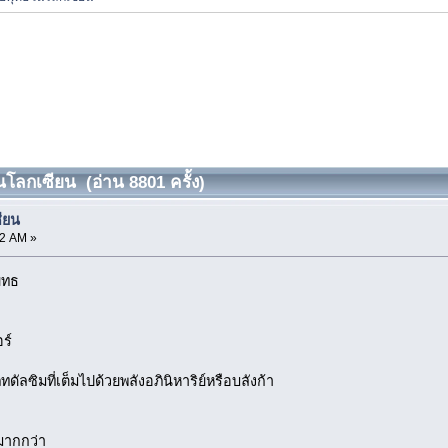
โลกเซียน (อ่าน 8801 ครั้ง)
ียน
02 AM »
ยุทธ
ร์
ซิมที่เต็มไปด้วยพลังอภินิหาริย์หรือบลังก้า
มากกว่า