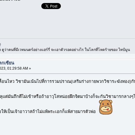
0
 ดูว่าคนที่มีเวทมนตร์อย่างแฮร์รี่ จะเอาตัวรอดอย่างไร ในโลกที่โหดร้ายของ ไทป์มูน
ลกเซียน
023, 01:29:58 AM »
คลื่อนไหว วิชามันเน้นไปที่การรวมปราณ(เสริมร่างกายพวกวิชาระฆังทอง)กั
รรลุแต่มันถึกตีไม่เข้าหรือถ้าอาวุโสหน่อยฝึกจิตมาบ้างก็จะกันวิชามารกลาง
ต่อให้เป็นเจ้าอาวาสถ้าไม่แพ้พระเอกก็แพ้สายมารตัวพ่อ