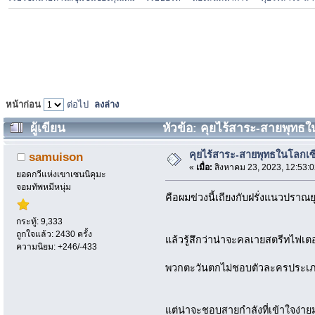
หน้าก่อน
ต่อไป
ลงล่าง
ผู้เขียน
หัวข้อ: คุยไร้สาระ-สายพุทธใน
คุยไร้สาระ-สายพุทธในโลกเซ
samuison
«
เมื่อ:
สิงหาคม 23, 2023, 12:53:
ยอดกวีแห่งเขาเซนนิคุมะ
จอมทัพหมีหนุ่ม
คือผมข่วงนี้เถียงกับฝรั่งแนวปราณ
กระทู้: 9,333
ถูกใจแล้ว: 2430 ครั้ง
แล้วรู้สึกว่าน่าจะคลเายสตรีทไฟเตอ
ความนิยม: +246/-433
พวกตะวันตกไม่ชอบตัวละครประเภทดัล
แต่น่าจะชอบสายกำลังที่เข้าใจง่าย