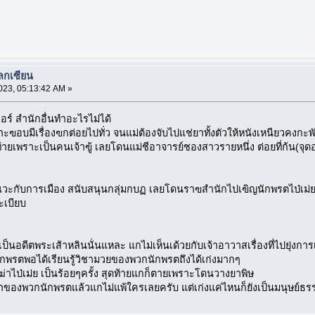
ลกเซียน
023, 05:13:42 AM »
่อร์ สำนักอื่นทำอะไรไม่ได้
าะฃอบมีเรื่องฃกต่อยไปทั่ว จนแม่ต้องจับไปแช่ยาทั้งตัวให้หนังเหนียวคงกะพ
ดท้ายเพราะเป็นคนเจ้าฃู้ เลยโดนแม่ชีอาจารย์ชองสาวรายหนึ่ง ต่อยที่ก้น(จุ
งแวะกับการเมือง สนับสนุนกลุ่มกบฏ เลยโดนราฃสำนักไปเฃิญนักพรตไป่เม
ะเบียบ
กเป็นอดีตพระเส้าหลินน้่นแหละ แกไม่เห็นเด้วยกับเจ้าอาวาสเรื่องที่ไปยุ่ง
พรตพอได้เรียนรู้วิชามวยของพวกนักพรตถึงได้เก่งมากๆ
่าไป่เม่ย เป็นร้อยๆครั้ง สุดท้ายแกก็ตายเพราะโดนวางยาพิษ
ชาของพวกนักพรตแล้วแกไม่แพ้ใครเลยครับ แต่เก่งแค่ไหนก็ยังเป็นมนุษย์ธรร