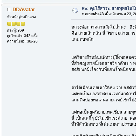
Re: คุยไร้สาระ-สายพุทธในโ
DDAvatar
«
ตอบกลับ #3 เมื่อ:
สิงหาคม 23, 2
หัวหน้าฝูงหมีกลาง
หลวงพ่อกวาดลานวัดไม่ล่ำนะ ถึงพ
กระทู้: 969
คือ สายเส้าหลิน นี่ วิชาข่มสายมารเต
ถูกใจแล้ว: 342 ครั้ง
แถมตบหนัก
ความนิยม: +38/-20
แต่วิชาเส้าหลินแพ้ทางบู๊ตึ้งพอส
ที่สำคัญ สายนี้เจอสายวิชาตัวเบา พ
สงสัยพอมีเรื่องกันพี่แกพริ้วหนีก่อนเ
จำได้เพื่อนเคยเล่าให้ฟัง ว่าบอสตั
แต่พอเป็นบอสค่าต้านเวทย์แกต้าน
แถมติดบ่อยพอเล่นสายเวทย์เข้าไปสู
แต่พอเป็นยุคนิยายเทพเซียน สายพุ
นี่ เป็นแค่กี๊ๆ ยังไม่เข้าเรงค์เลย 
ที่ให้สำนักพุทธ ที่เน้นเมตตาปราบแ