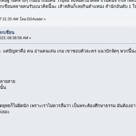
ื้นฐานคล้ายๆ กันอย่างนึงคือ วรยุทธ์ ทั้งหมดในใต้หล้าเริ่มต้นจากเส้าหลิ
นักเขียนหลายคนรับแนวคิดนี้นะ เส้าหลินก็เลยกินตำแหน่ง สำนักอันดับ 1 ใ
, 07:31:35 AM โดย DDAvatar
»
ลกเซียน
023, 08:38:58 AM »
 แต่ปัญหาคือ คน อ่านคนเล่น เกม เขาชอบตัวละคร แนวบักจัดๆ พวกนึ้น่ะ
กหลายสาย
นั้น
ดยุทธก็ไม่ผิดนัก เพราะเราไม่ควรลืมว่า เป็นพระต้องศึกษาธรรม มันต้องอ่าน
้เยอะ