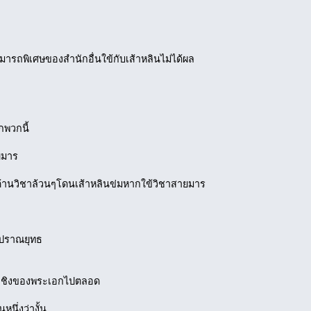
มารถพิเศษของสำนักอื่นใข้กับเส้าหลินไม่ได้ผล
กพวกนี้
ยมาร
กี้ด้านวิชาล้วนๆโดนเส้าหลินข่มหากใข้วิชาสายมาร
กปราณยุทธ
าะชิงของพระเอกไปตลอด
นึ่งว่างั้น