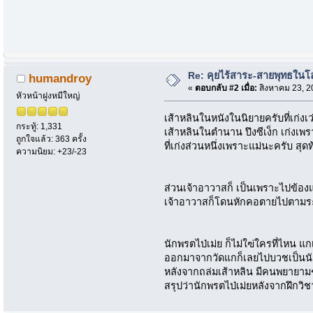
Re: คุยไร้สาระ-สายพุทธในโ
humandroy
«
ตอบกลับ #2 เมื่อ:
สิงหาคม 23, 2
หัวหน้าฝูงหมีใหญ่
เส้าหลินในหนังในนิยายครับที่เก่งเว
กระทู้: 1,331
เส้าหลินในตำนาน ปึงซีเง็ก เก่งเพร
ถูกใจแล้ว: 363 ครั้ง
ที่เก่งส่วนหนึ่งเพราะแม่นะครับ สุ
ความนิยม: +23/-23
ส่วนเจ้าอาวาสก็ เป็นเพราะไปข้อ
เจ้าอาวาสก็โดนหักคอตายไปตามร
นักพรตไป่เม่ย ก็ไม่ใฃ่ใครที่ไหน แ
ออกมาจากวัดแกก็เลยไปบวชเป็นนัก
หลังจากถล่มเส้าหลิน มีคนพยายามฆ
สรุปว่านักพรตไป่เม่ยหลังจากฝึกวิ