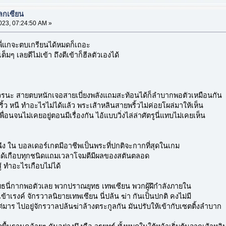
ลกเซียน
023, 07:24:50 AM »
ี่แกจะตบเกรียนได้หมดก็เถอะ
็มๆ เลยตีไม่เข้า ถึงตีเข้าก็ฮีลตัวเองได้
มควรนะ สายตบหนักเจอสายเบี่ยงพลังแถมสะท้อนได้ก็ลำบากพอตัวเหมือนกัน
ริ้ว หนี ทำอะไรไม่ได้แล้ว พระเส้าหลินสายพริ้วไม่ค่อยโผล่มาให้เห็น
พื่อนจนไม่เคยอยู่ตอนมีเรื่องกัน ไอ้แบบวิ่งไล่ล่าศัตรูนี่แทบไม่เคยเห็น
วนึง ใน บอลเดอร์เกตมีอาชีพเป็นพระที่ปกติจะกากที่สุดในเกม
ได้เกือบทุกชนิดแถมเวลาโจมตีมีผลของสตันตลอด
้ ทำอะไรเกือบไม่ได้
ทธนี่กากพอตัวเลย พวกปราณยุทธ เทพเซียน พวกผู้ฝึกำลังภายใน
พอเข้าเรงค์ จักรวาลนิยายเทพเซียน นี่ปล้น ฆ่า กันเป็นปกติ คงไม่มี
ต่มาร ไปอยู่จักรวาลปล้นฆ่าล้างตระกูลกัน มันปรับให้เข้ากับเซตติ้งลำบาก