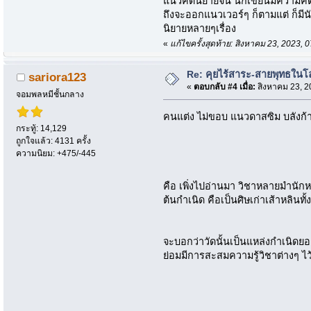
แนวคิดนิยายจีน นักเขียนมีความคิดพ
ถึงจะออกแนวเวอร์ๆ ก็ตามแต่ ก็มี
นิยายหลายๆเรื่อง
«
แก้ไขครั้งสุดท้าย: สิงหาคม 23, 2023
Re: คุยไร้สาระ-สายพุทธในโ
sariora123
«
ตอบกลับ #4 เมื่อ:
สิงหาคม 23, 2
จอมพลหมีชั้นกลาง
คนแต่ง ไม่ขอบ แนวดาสซิม บลังก้า
กระทู้: 14,129
ถูกใจแล้ว: 4131 ครั้ง
ความนิยม: +475/-445
คือ เพิ่งไปอ่านมา วิชาหลายมำนั
ต้นกำเนิด คือเป็นศิษเก่าเส้าหลินทั้ง
จะบอกว่าวัดนั้นเป็นแหล่งกำเนิดยอ
ย่อมมีการสะสมความรู้วิชาต่างๆ ไว