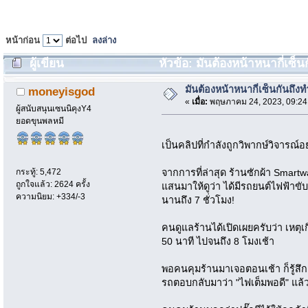
หน้าก่อน
ต่อไป
ลงล่าง
ผู้เขียน
หัวข้อ: มันต้องหน้าหนากี่เซ็นก
มันต้องหน้าหนากี่เซ็นกันถึงท
moneyisgod
«
เมื่อ:
พฤษภาคม 24, 2023, 09:24
ผู้สนับสนุนเซนนิคุงY4
ยอดขุนพลหมี
เป็นคลิปที่กำลังถูกวิพากษ์วิจารณ์
กระทู้: 5,472
จากการที่ล่าสุด ร้านซักผ้า Sma
ถูกใจแล้ว: 2624 ครั้ง
แสนมาให้ดูว่า ได้มีรถยนต์ไฟฟ้าข
ความนิยม: +334/-3
นานถึง 7 ชั่วโมง!
คนดูแลร้านได้เปิดเผยครับว่า เหตุเกิ
50 นาที ไปจนถึง 8 โมงเช้า
พอคนคุมร้านมาเจอตอนเช้า ก็รู้สึ
รถตอบกลับมาว่า "ไฟเต็มพอดี" แล้