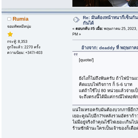
Re: มันต้องหน้าหนากี่เซ็นกัน
Rumia
กันได้
จอมทัพหมีหนุ่ม
«
ตอบกลับ #5 เมื่อ:
พฤษภาคม 25, 2023, 
PM »
กระทู้: 8,353
ถูกใจแล้ว: 2270 ครั้ง
อ้างจาก: deaddy ที่ พฤษภาค
ความนิยม: +347/-403
[quote/]
ยังไงก็ไม่ถึงพันครับ ถ้าไฟบ้าน
คิดแบบไฟกิจการ ก็ 5-6 บาท
แต่ถ้าใช้ไป 80 หน่วยแล้วจ่ายเป
จะถึงตรงนี้ได้มีแค่กรณีไฟหอพักท
แน่ใจเหรอครับมันต้องบวกภาษีอีก7
เยอะคูณไปอีก7%หลังรวมอัตราก้าว
ไม่มีอยู่จริงถ้าคุณไช้ไฟเยอะเกิน
ร้านซักผ้านะใครเป็นเจ้าของก็เด