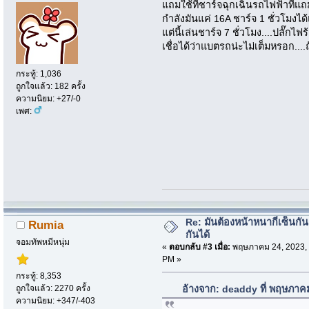
แถมใช้ที่ชาร์จฉุกเฉินรถไฟฟ้าที่แถ
กำลังมันแค่ 16A ชาร์จ 1 ชั่วโมงได
แต่นี้เล่นชาร์จ 7 ชั่วโมง....ปลั๊กไฟ
เชื่อได้ว่าแบตรถน่ะไม่เต็มหรอก....ถ
กระทู้: 1,036
ถูกใจแล้ว: 182 ครั้ง
ความนิยม: +27/-0
เพศ:
Re: มันต้องหน้าหนากี่เซ็นกัน
Rumia
กันได้
จอมทัพหมีหนุ่ม
«
ตอบกลับ #3 เมื่อ:
พฤษภาคม 24, 2023, 
PM »
กระทู้: 8,353
ถูกใจแล้ว: 2270 ครั้ง
อ้างจาก: deaddy ที่ พฤษภาค
ความนิยม: +347/-403