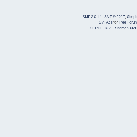
SMF 2.0.14
|
SMF © 2017
,
Simpl
SMFAds
for
Free Foru
XHTML
RSS
Sitemap XM