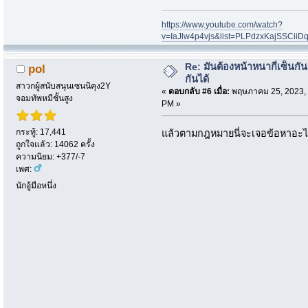
https://www.youtube.com/watch?
v=IaJlw4p4vjs&list=PLPdzxKajSSCii
Re: มันต้องหน้าหนากี่เซ็นกัน
pol
กันได้
สาวกผู้สนับสนุนเซนนิคุง2Y
«
ตอบกลับ #6 เมื่อ:
พฤษภาคม 25, 2023, 
จอมทัพหมีชั้นสูง
PM »
กระทู้: 17,441
แล้วตามกฎหมายนี่จะเจอข้อหาอะไ
ถูกใจแล้ว: 14062 ครั้ง
ความนิยม: +377/-7
เพศ:
นักอู้มือหนึ่ง