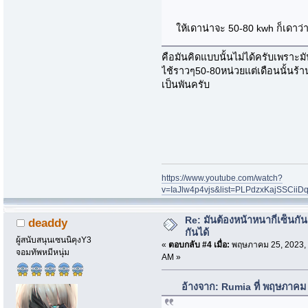
ให้เดาน่าจะ 50-80 kwh ก็เดาว่
คือมันคิดแบบนั้นไม่ได้ครับเพราะ
ไช้ราวๆ50-80หน่วยแต่เดือนนั้นร้า
เป็นพันครับ
https://www.youtube.com/watch?
v=IaJlw4p4vjs&list=PLPdzxKajSSCii
Re: มันต้องหน้าหนากี่เซ็นกัน
deaddy
กันได้
ผู้สนับสนุนเซนนิคุงY3
«
ตอบกลับ #4 เมื่อ:
พฤษภาคม 25, 2023, 
จอมทัพหมีหนุ่ม
AM »
อ้างจาก: Rumia ที่ พฤษภาคม