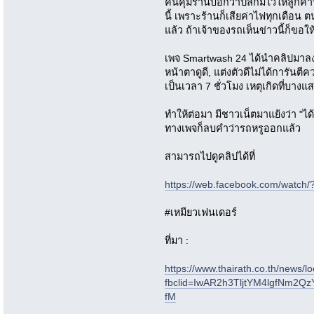
คนคุมร้านบอกว่าปลั๊กมีไว้ให้ลูกค้า
นี้ เพราะร้านก็เสียค่าไฟทุกเดือน ต
แล้ว ถ้าเจ้าของรถเห็นข่าวนี้ก็ขอใ
เพจ Smartwash 24 ได้นำคลิปมาลงเมื
หน้าตาดูดี, แต่งตัวดีไม่ได้การันตี
เป็นเวลา 7 ชั่วโมง เหตุเกิดที่บางแ
ทำให้ต่อมา มีชาวเน็ตมาแย้งว่า "ไ
ทางเพจก็ลบคำว่ารถหรูออกแล้ว
สามารถไปดูคลิปได้ที่
https://web.facebook.com/watc
#เหมียวเฟนเดอร์
ที่มา :
https://www.thairath.co.th/news/l
fbclid=IwAR2h3TljtYM4lgfNm2Q
fM