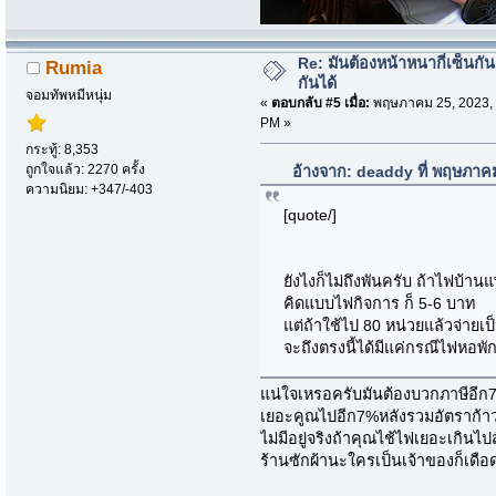
Re: มันต้องหน้าหนากี่เซ็นกัน
Rumia
กันได้
จอมทัพหมีหนุ่ม
«
ตอบกลับ #5 เมื่อ:
พฤษภาคม 25, 2023, 
PM »
กระทู้: 8,353
ถูกใจแล้ว: 2270 ครั้ง
อ้างจาก: deaddy ที่ พฤษภาค
ความนิยม: +347/-403
[quote/]
ยังไงก็ไม่ถึงพันครับ ถ้าไฟบ้าน
คิดแบบไฟกิจการ ก็ 5-6 บาท
แต่ถ้าใช้ไป 80 หน่วยแล้วจ่ายเป
จะถึงตรงนี้ได้มีแค่กรณีไฟหอพักท
แน่ใจเหรอครับมันต้องบวกภาษีอีก7
เยอะคูณไปอีก7%หลังรวมอัตราก้าว
ไม่มีอยู่จริงถ้าคุณไช้ไฟเยอะเกิน
ร้านซักผ้านะใครเป็นเจ้าของก็เด