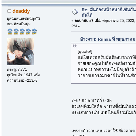
Re: มันต้องหน้าหนากี่เซ็นกัน
deaddy
กันได้
ผู้สนับสนุนเซนนิคุงY3
«
ตอบกลับ #7 เมื่อ:
พฤษภาคม 25, 2023, 
จอมทัพหมีหนุ่ม
PM »
อ้างจาก: Rumia ที่ พฤษภาคม
[quote/]
แน่ใจเหรอครับมันต้องบวกภาษีอ
จ่ายเยอะคูณไปอีก7%หลังรวมอัต
หน่วย4บาทกว่านะไม่มีอยู่จริงถ
กระทู้: 7,771
ถูกใจแล้ว: 1947 ครั้ง
ว่าการเอารถมาชาร์ไฟที่ร้านซ
ความนิยม: +213/-3
7% ของ 5 บาทก็ 0.35
ตัวเลขที่ผมใส่คือ 5 บาทซึ่งมันก็แถ
ประเภทการเก็บแบบไหนก็รวมไม่เกิ
เพราะถ้าจ่ายแบบเวลาใช้ ที่เวลาเขา