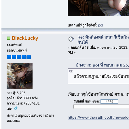
เหล่าหมีที่ถูกใจสิ่งนี้:
pol
Re: มันต้องหน้าหนากี่เซ็นกัน
BlackLucky
กันได้
จอมทัพหมี
«
ตอบกลับ #8 เมื่อ:
พฤษภาคม 25, 2023, 
ยอดขุนพลหมี
PM »
อ้างจาก: pol ที่ พฤษภาคม 25
แล้วตามกฎหมายนี่จะเจอข้อหา
กระทู้: 5,796
เทียบเก่าๆก็ข้อหาลักทรัพย์ ตามม
ถูกใจแล้ว: 8890 ครั้ง
สปอยส์
ซ่อน
ซ่อน
:
ความนิยม: +233/-131
เพศ:
มังกรเงินผู้คอยบินเคียงข้างมังกร
https://www.thairath.co.th/news/l
ทองเสมอ