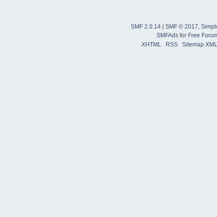
SMF 2.0.14
|
SMF © 2017
,
Simpl
SMFAds
for
Free Foru
XHTML
RSS
Sitemap XM