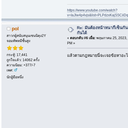
https://www.youtube.com/watch?
v=IaJlw4p4vjs&list=PLPdzxKajSSCii
Re: มันต้องหน้าหนากี่เซ็นกัน
pol
กันได้
สาวกผู้สนับสนุนเซนนิคุง2Y
«
ตอบกลับ #6 เมื่อ:
พฤษภาคม 25, 2023, 
จอมทัพหมีชั้นสูง
PM »
กระทู้: 17,441
แล้วตามกฎหมายนี่จะเจอข้อหาอะไ
ถูกใจแล้ว: 14062 ครั้ง
ความนิยม: +377/-7
เพศ:
นักอู้มือหนึ่ง