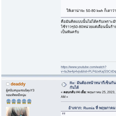
ให้เดาน่าจะ 50-80 kwh ก็เดาว่
คือมันคิดแบบนั้นไม่ได้ครับเพราะ
ไช้ราวๆ50-80หน่วยแต่เดือนนั้นร้า
เป็นพันครับ
https://www.youtube.com/watch?
v=IaJlw4p4vjs&list=PLPdzxKajSSCii
Re: มันต้องหน้าหนากี่เซ็นกัน
deaddy
กันได้
ผู้สนับสนุนเซนนิคุงY3
«
ตอบกลับ #4 เมื่อ:
พฤษภาคม 25, 2023, 
จอมทัพหมีหนุ่ม
AM »
อ้างจาก: Rumia ที่ พฤษภาคม