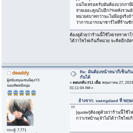
แน่ใจเหรอครับมันต้องบวกภาษีอ
จ่ายเยอะคูณไปอีก7%หลังรวมอัต
หน่วย4บาทกว่านะไม่มีอยู่จริงถ
ว่าการเอารถมาชาร์ไฟที่ร้านซ
ต้องดูด้วยว่าร้านนี้ใช้ไฟเรทราค
ได้ว่าใชไฟเกินกี่หน่วย จะคิดอีกอัต
Re: มันต้องหน้าหนากี่เซ็นกัน
deaddy
กันได้
ผู้สนับสนุนเซนนิคุงY3
«
ตอบกลับ #11 เมื่อ:
พฤษภาคม 27, 2023
จอมทัพหมีหนุ่ม
01:11:04 AM »
อ้างจาก: saengdaed ที่ พฤษ
[quote/]ต้องดูด้วยว่าร้านนี้ใ
กว่าเรทบ้าน(จำไม่ได้ว่าใชไฟเกิ
กระทู้: 7,771