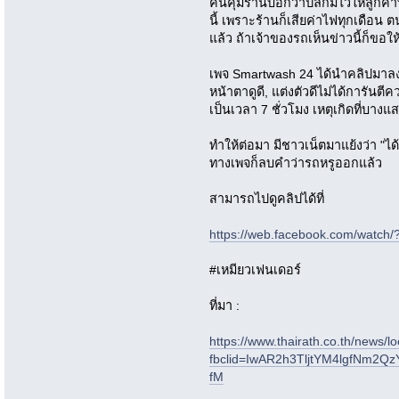
คนคุมร้านบอกว่าปลั๊กมีไว้ให้ลูกค้า
นี้ เพราะร้านก็เสียค่าไฟทุกเดือน ต
แล้ว ถ้าเจ้าของรถเห็นข่าวนี้ก็ขอใ
เพจ Smartwash 24 ได้นำคลิปมาลงเมื
หน้าตาดูดี, แต่งตัวดีไม่ได้การันตี
เป็นเวลา 7 ชั่วโมง เหตุเกิดที่บางแ
ทำให้ต่อมา มีชาวเน็ตมาแย้งว่า "ไ
ทางเพจก็ลบคำว่ารถหรูออกแล้ว
สามารถไปดูคลิปได้ที่
https://web.facebook.com/watc
#เหมียวเฟนเดอร์
ที่มา :
https://www.thairath.co.th/news/l
fbclid=IwAR2h3TljtYM4lgfNm2Q
fM