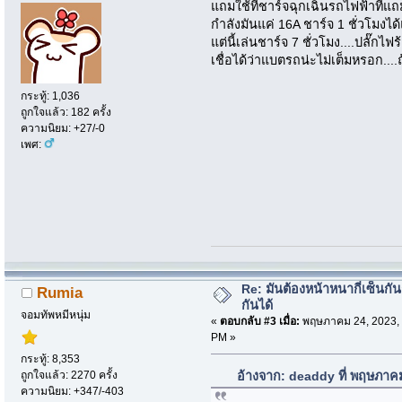
แถมใช้ที่ชาร์จฉุกเฉินรถไฟฟ้าที่แถ
กำลังมันแค่ 16A ชาร์จ 1 ชั่วโมงได
แต่นี้เล่นชาร์จ 7 ชั่วโมง....ปลั๊กไฟ
เชื่อได้ว่าแบตรถน่ะไม่เต็มหรอก....ถ
กระทู้: 1,036
ถูกใจแล้ว: 182 ครั้ง
ความนิยม: +27/-0
เพศ:
Re: มันต้องหน้าหนากี่เซ็นกัน
Rumia
กันได้
จอมทัพหมีหนุ่ม
«
ตอบกลับ #3 เมื่อ:
พฤษภาคม 24, 2023, 
PM »
กระทู้: 8,353
ถูกใจแล้ว: 2270 ครั้ง
อ้างจาก: deaddy ที่ พฤษภาค
ความนิยม: +347/-403