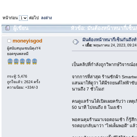
หน้าก่อน
ต่อไป
ลงล่าง
ผู้เขียน
หัวข้อ: มันต้องหน้าหนากี่เซ็นก
มันต้องหน้าหนากี่เซ็นกันถึงท
moneyisgod
«
เมื่อ:
พฤษภาคม 24, 2023, 09:24
ผู้สนับสนุนเซนนิคุงY4
ยอดขุนพลหมี
เป็นคลิปที่กำลังถูกวิพากษ์วิจารณ์
กระทู้: 5,476
จากการที่ล่าสุด ร้านซักผ้า Sma
ถูกใจแล้ว: 2624 ครั้ง
แสนมาให้ดูว่า ได้มีรถยนต์ไฟฟ้าข
ความนิยม: +334/-3
นานถึง 7 ชั่วโมง!
คนดูแลร้านได้เปิดเผยครับว่า เหตุเกิ
50 นาที ไปจนถึง 8 โมงเช้า
พอคนคุมร้านมาเจอตอนเช้า ก็รู้สึ
รถตอบกลับมาว่า "ไฟเต็มพอดี" แล้