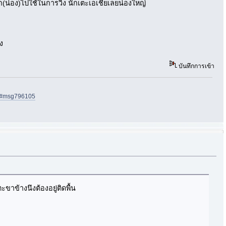
ก(น่อง)ไปใช้ในการวิ่ง นักเตะเอเชียเลยน่องใหญ่
ง
บันทึกการเข้า
05#msg796105
าข้างนึงต้องอยู่ติดพื้น