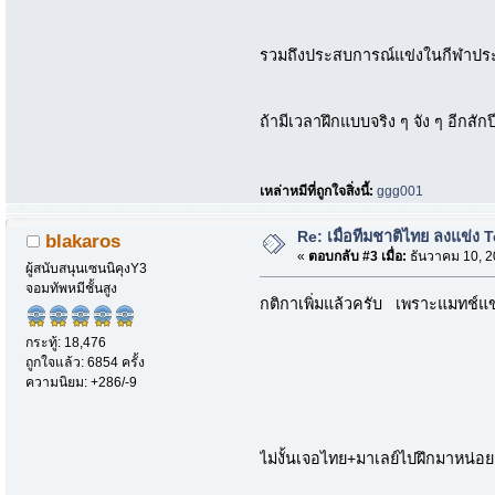
รวมถึงประสบการณ์แข่งในกีฬาประเภท
ถ้ามีเวลาฝึกแบบจริง ๆ จัง ๆ อีกสักปี
เหล่าหมีที่ถูกใจสิ่งนี้:
ggg001
Re: เมื่อทีมชาติไทย ลงแข่ง T
blakaros
«
ตอบกลับ #3 เมื่อ:
ธันวาคม 10, 2
ผู้สนับสนุนเซนนิคุงY3
จอมทัพหมีชั้นสูง
กติกาเพิ่มแล้วครับ เพราะแมทช์แข
กระทู้: 18,476
ถูกใจแล้ว: 6854 ครั้ง
ความนิยม: +286/-9
ไม่งั้นเจอไทย+มาเลย์ไปฝึกมาหน่อย