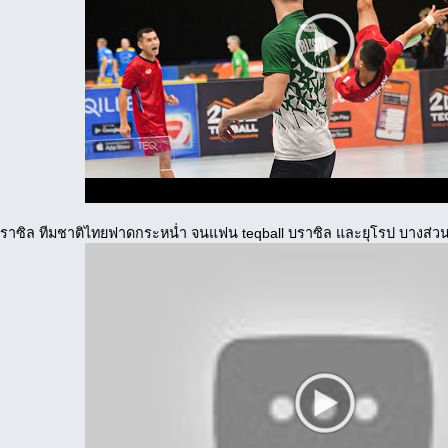
บราซิล ทีมชาติไทยฟาดกระหน่ำ จนแฟน teqball บราซิล และยุโรป บางส่วน ถึง