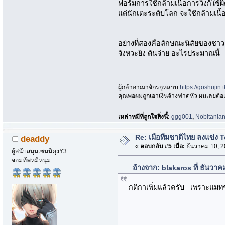
ฟอร์มการใช้กล้ามเนื้อการวิ่งก็ใช
แต่นักเตะระดับโลก จะใช้กล้ามเนื้อเ
อย่างที่สองคือลักษณะนิสัยของชาวเ
จังหวะยิง ดันจ่าย อะไรประมาณนี้
ผู้กล้าอาณาจักรกุหลาบ
https://goshujin
ึคุณพ่อผมถูกเอาเงินจ้างฟาดหัว ผมเลยต้
เหล่าหมีที่ถูกใจสิ่งนี้:
ggg001
,
Nobitania
Re: เมื่อทีมชาติไทย ลงแข่ง T
deaddy
«
ตอบกลับ #5 เมื่อ:
ธันวาคม 10, 2
ผู้สนับสนุนเซนนิคุงY3
จอมทัพหมีหนุ่ม
อ้างจาก: blakaros ที่ ธันวา
กติกาเพิ่มแล้วครับ เพราะแมทช