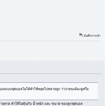
บันทึกการเข้า
งบอลแบบฟุตบอลไม่ได้ทำไห้หลุดไปหลายลูก ว่าง่ายๆแม้จะดูหวือ
้อชายหาด ทำให้ไม่คุ้นกับ น้ำหนัก และ ขนาด ของลูกฟุตบอล