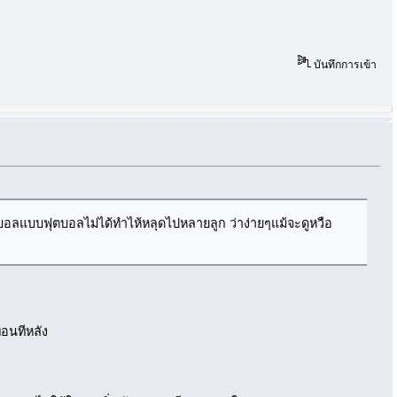
บันทึกการเข้า
งบอลแบบฟุตบอลไม่ได้ทำไห้หลุดไปหลายลูก ว่าง่ายๆแม้จะดูหวือ
่อนทีหลัง