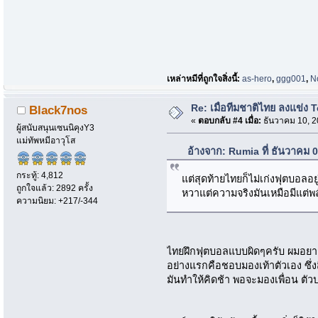
เหล่าหมีที่ถูกใจสิ่งนี้:
as-hero
,
ggg001
,
N
Re: เมื่อทีมชาติไทย ลงแข่ง T
Black7nos
«
ตอบกลับ #4 เมื่อ:
ธันวาคม 10, 2
ผู้สนับสนุนเซนนิคุงY3
แม่ทัพหมีอาวุโส
อ้างจาก: Rumia ที่ ธันวาคม 
กระทู้: 4,812
แต่สุดท้ายไทยก็ไม่เก่งฟุตบอลอ
ถูกใจแล้ว: 2892 ครั้ง
หวาแต่ความจริงมันเหมือมีแต่พล
ความนิยม: +217/-344
ไทยฝึกฟุตบอลแบบผิดๆครับ ผมอยาก
อย่างแรกคือชอบมองเท้าตัวเอง ซึ่งสิ
มันทำให้คิดช้า พอจะมองเพื่อน ตัวป