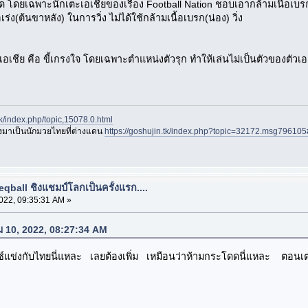
้ผิด โดยเฉพาะนักเตะเอเชียของเรื่อง Football Nation ชอบเอากล้ามเนื้อเบร
ร่ง(ต้นขาหลัง) ในการวิ่ง ไม่ได้ใช้กล้ามเนื้อเบรก(น่อง) วิ่ง
อเชีย คือ ขี้เกรงใจ โดยเฉพาะตำแหน่งตัวรุก ทำให้เล่นไม่เป็นตัวของตัวเอ
.tk/index.php/topic,15078.0.html
องมาเป็นนักมวยไทยที่ต่างแดน
https://goshujin.tk/index.php?topic=32172.msg7961
n
eqball ชิงแชมป์โลกเป็นครั้งแรก....
022, 09:35:31 AM »
คม 10, 2022, 08:27:34 AM
์แข่งกับไทยนี่แหละ เลยต้องเพิ่ม เหมือนว่าห้ามกระโดดนี่แหละ ตอนเตะข