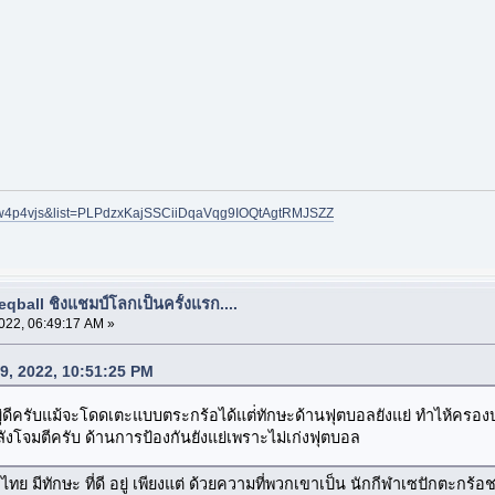
Jlw4p4vjs&list=PLPdzxKajSSCiiDqaVqg9IOQtAgtRMJSZZ
eqball ชิงแชมป์โลกเป็นครั้งแรก....
022, 06:49:17 AM »
09, 2022, 10:51:25 PM
ยู่ดีครับแม้จะโดดเตะแบบตระกร้อได้แต่่ทักษะด้านฟุตบอลยังแย่ ทำไห้ครอ
ังโจมตีครับ ด้านการป้องกันยังแย่เพราะไม่เก่งฟุตบอล
ทย มีทักษะ ที่ดี อยู่ เพียงแต่ ด้วยความที่พวกเขาเป็น นักกีฬาเซปักตะกร