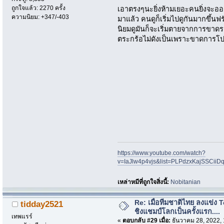
ถูกใจแล้ว: 2270 ครั้ง
เอาตรงๆนะยิ่งห้ามเยอะคนยิ่งจะออ
ความนิยม: +347/-403
มาแล้ว คนดูก็เริ่มไปดูกันมากขึ้นฟ
นิยมดูมันก็จะเริ่มตายจากการขาดรา
ตระกร้อไม่ดังเป็นเพราะขาดการโ
https://www.youtube.com/watch?
v=IaJlw4p4vjs&list=PLPdzxKajSSCii
เหล่าหมีที่ถูกใจสิ่งนี้:
Nobitanian
Re: เมื่อทีมชาติไทย ลงแข่ง 
tidday2521
ชิงแชมป์โลกเป็นครั้งแรก....
เทพแรร์
«
ตอบกลับ #29 เมื่อ:
ธันวาคม 28, 2022, 