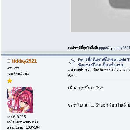
เหล่าหมีที่ถูกใจสิ่งนี้:
ggg001
,
tidday252
Re: เมื่อทีมชาติไทย ลงแข่ง 
tidday2521
ชิงแชมป์โลกเป็นครั้งแรก....
เทพแรร์
«
ตอบกลับ #23 เมื่อ:
ธันวาคม 25, 2022, 
จอมทัพหมีหนุ่ม
AM »
เพิ่มอาวุธขึ้นมาสิน่ะ
จะว่าไปแล้ว ... ถ้าออกเงื่อนไขเพิ่
กระทู้: 8,015
ถูกใจแล้ว: 4905 ครั้ง
ความนิยม: +163/-104