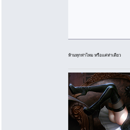
ห้ามทุกท่าไหม หรือแค่ท่าเดียว