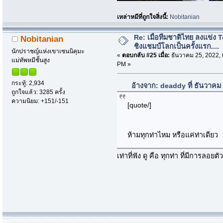
เหล่าหมีที่ถูกใจสิ่งนี้:
Nobitanian
Re: เมื่อทีมชาติไทย ลงแข่ง 
Nobitanian
ชิงแชมป์โลกเป็นครั้งแรก....
นักปราชญ์แห่งเขาเซนนิคุมะ
«
ตอบกลับ #25 เมื่อ:
ธันวาคม 25, 2022, 
แม่ทัพหมีชั้นสูง
PM »
กระทู้: 2,934
อ้างจาก: deaddy ที่ ธันวาคม
ถูกใจแล้ว: 3285 ครั้ง
ความนิยม: +151/-151
[quote/]
ห้ามทุกท่าไหม หรือแค่ท่าเดียว
เท่าที่ฟัง ดู คือ ทุกท่า ที่มีการลอยต