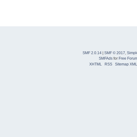
SMF 2.0.14
|
SMF © 2017
,
Simpl
SMFAds
for
Free Foru
XHTML
RSS
Sitemap XM