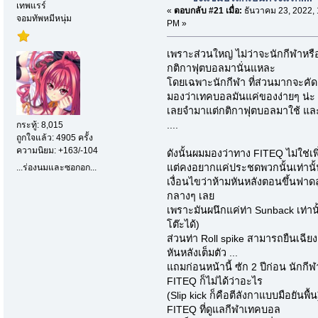
เทพแรร์
«
ตอบกลับ #21 เมื่อ:
ธันวาคม 23, 2022, 
จอมทัพหมีหนุ่ม
PM »
เพราะส่วนใหญ่ ไม่ว่าจะนักกีฬาห
กติกาฟุตบอลมานั่นแหละ
โดยเฉพาะนักกีฬา ที่ส่วนมากจะคัด
มองว่าเทคบอลมันแค่ของง่ายๆ น่ะ
เลยจำมาแต่กติกาฟุตบอลมาใช้ และ
....
กระทู้: 8,015
ถูกใจแล้ว: 4905 ครั้ง
ความนิยม: +163/-104
ดังนั้นผมมองว่าทาง FITEQ ไม่ใช่เพิ่
แต่คงอยากแค่ประชดพวกนั้นเท่านั้น
...ร่องนมและซอกอก...
เงื่อนไขว่าห้ามหันหลังตอนขึ้นฟาดล
กลางๆ เลย
เพราะมันผนึกแค่ท่า Sunback เท่า
โต๊ะได้)
ส่วนท่า Roll spike สามารถยืนเฉียง
หันหลังเต็มตัว ...
แถมก่อนหน้านี้ ซัก 2 ปีก่อน นักกีฬ
FITEQ ก็ไม่ได้ว่าอะไร
(Slip kick ก็คือตีลังกาแบบมือยันพื้น
FITEQ ที่ดูแลกีฬาเทคบอล