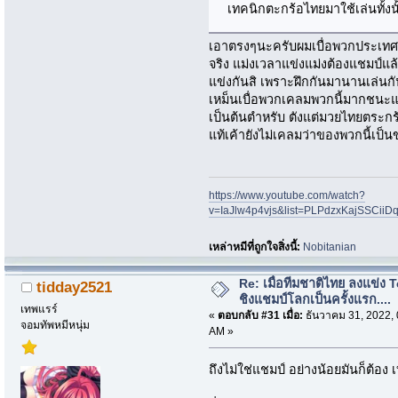
เทคนิกตะกร้อไทยมาใช้เล่นทั้งนั
เอาตรงๆนะครับผมเบื่อพวกประเทศข
จริง แม่งเวลาแข่งแม่งต้องแชมป์แล
แข่งกันสิ เพราะฝึกกันมานานเล่นกั
เหม็นเบื่อพวกเคลมพวกนี้มากชนะแม
เป็นต้นตำหรับ ตังแต่มวยไทยตระ
แท้เค้ายังไม่เคลมว่าของพวกนี้เป็
https://www.youtube.com/watch?
v=IaJlw4p4vjs&list=PLPdzxKajSSCii
เหล่าหมีที่ถูกใจสิ่งนี้:
Nobitanian
Re: เมื่อทีมชาติไทย ลงแข่ง 
tidday2521
ชิงแชมป์โลกเป็นครั้งแรก....
เทพแรร์
«
ตอบกลับ #31 เมื่อ:
ธันวาคม 31, 2022, 
จอมทัพหมีหนุ่ม
AM »
ถึงไม่ใช่แชมป์ อย่างน้อยมันก็ต้อง 