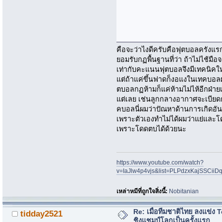
คือจะว่าไงดีครับคือฟุตบอลครังแรก
ยอมรับกฏพื้นฐานที่ว่า ถ้าไม่ไช้
เท่ากับคะแนนฟุตบอลจึงมีเทคนิคให
แต่ถ้าแค่ขึ้นฟาดก็งอแงในเทคบอลผ
ตบอลกฏห้ามก็แค่ห้ามไม่ไห้อีกฝ่าย
แต่เลย เช่นลูกกลางอากาศจะเบียดก
คบอลนี่ผมว่าปัณหาด้านการเกิดอั
เพราะตัวเองทำไม่ได้ผมว่าแย่แล
เพราะโดดตบได้ด้วยนะ
https://www.youtube.com/watch?
v=IaJlw4p4vjs&list=PLPdzxKajSSCii
เหล่าหมีที่ถูกใจสิ่งนี้:
Nobitanian
Re: เมื่อทีมชาติไทย ลงแข่ง 
tidday2521
ชิงแชมป์โลกเป็นครั้งแรก....