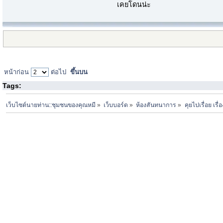
เคยโดนน่ะ
หน้าก่อน
ต่อไป
ขึ้นบน
Tags:
เว็บไซต์นายท่าน::ชุมชนของคุณหมี
»
เว็บบอร์ด
»
ห้องสันทนาการ
»
คุยไปเรื่อย เรื่