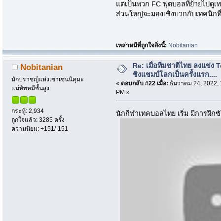
แต่เป็นพวก FC ฟุตบอลที่ย้ายไปดูเ
ส่วนใหญ่จะมองเชิงบวกกับเทคนิกที
เหล่าหมีที่ถูกใจสิ่งนี้:
Nobitanian
Re: เมื่อทีมชาติไทย ลงแข่ง 
Nobitanian
ชิงแชมป์โลกเป็นครั้งแรก....
นักปราชญ์แห่งเขาเซนนิคุมะ
«
ตอบกลับ #22 เมื่อ:
ธันวาคม 24, 2022, 
แม่ทัพหมีชั้นสูง
PM »
กระทู้: 2,934
นักกีฬาเทคบอลไทย เริ่ม มีการฝึกซั
ถูกใจแล้ว: 3285 ครั้ง
ความนิยม: +151/-151