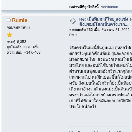
เหล่าหมีที่ถูกใจสิ่งนี้:
Nobitanian
Re: เมื่อทีมชาติไทย ลงแข่ง 
Rumia
ชิงแชมป์โลกเป็นครั้งแรก....
จอมทัพหมีหนุ่ม
«
ตอบกลับ #32 เมื่อ:
ธันวาคม 31, 2022, 
PM »
กระทู้: 8,353
ถูกใจแล้ว: 2270 ครั้ง
จริงครับในแง่นี้จีนยุ่นแม่งดูหล่อไป
ความนิยม: +347/-403
ต่อยจริงๆแพ้ก็คือแพ้แม้ ยุ่นจะออกก
มาต่อยมวยไทย ส่วนพวกเคลมโบเดี
มวยไทย และมันก็ไช้มวยไทยผมก็ไม่เ
ตำหรับเช่นฟุตบอลอังกริดแรกๆก็แชม
เวลาผ่านไป คนฝึกเยอะขึ้นก็ไม่แปลกท
ครับ ถึงแบบนั้นอังกริดก็ยังเป็นท
เดียวมาอ้างว่าตัวเองแม่งเป็นต้นฉบับ
ตรงๆว่าแม่งไม่อายบ้างเหรอฟะแล้วผ
เก่าที่ไม่พัตนาใครมันจะอยากฝึกฝึ
ประโยชน์อะไร