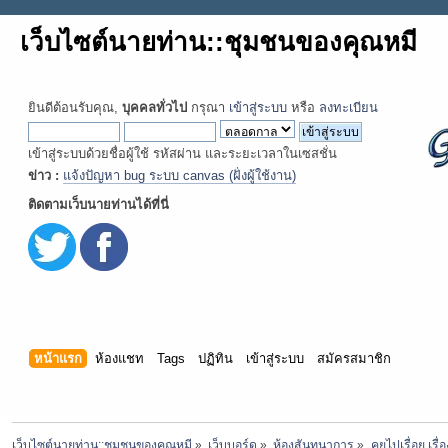
เว็บไซต์นายท่าน::ชุมชนของคุณหมี
ยินดีต้อนรับคุณ,
บุคคลทั่วไป
กรุณา
เข้าสู่ระบบ
หรือ
ลงทะเบียน
เข้าสู่ระบบด้วยชื่อผู้ใช้ รหัสผ่าน และระยะเวลาในเซสชั่น
ข่าว :
แจ้งปัญหา bug ระบบ canvas (ฝั่งผู้ใช้งาน)
ติดตามเว็บนายท่านได้ที่นี่
หน้าแรก
ห้องแชท
Tags
ปฏิทิน
เข้าสู่ระบบ
สมัครสมาชิก
เว็บไซต์นายท่าน::ชุมชนของคุณหมี
»
เว็บบอร์ด
»
ห้องสันทนาการ
»
คุยไปเรื่อย เรื่