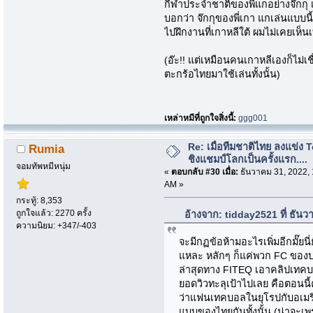
กีฬาประจำชาติของพี่แกอย่างจ๊กกุ 
บอกว่า จ๊กกุของพี่เกา แกเล่นแบบนี้ม
ไปฝึกงานที่เกาหลีใต้ ผมไม่เคยเห็
(อ๊ะ!! แต่เหมือนคนเกาหลีเองก็ไม่เ
ตะกร้อไทยมาใช้เล่นทั้งนั้น)
เหล่าหมีที่ถูกใจสิ่งนี้:
ggg001
Re: เมื่อทีมชาติไทย ลงแข่ง 
Rumia
ชิงแชมป์โลกเป็นครั้งแรก....
จอมทัพหมีหนุ่ม
«
ตอบกลับ #30 เมื่อ:
ธันวาคม 31, 2022, 
AM »
กระทู้: 8,353
ถูกใจแล้ว: 2270 ครั้ง
อ้างจาก: tidday2521 ที่ ธัน
ความนิยม: +347/-403
จะมีกฏข้อห้ามอะไรเพิ่มอีกมั๊ยนี่ยั
แหละ หลักๆ ก็แค่พวก FC ของบรา
ล่าสุดทาง FITEQ เอาคลิปเทคบ
ยอดวิวทะลุเป้าไปเลย คือตอนนี้
ว่าแฟนเทคบอลในยุโรปกับอเมร
แบบของไทยกันทั้งนั้น (น่าจะ