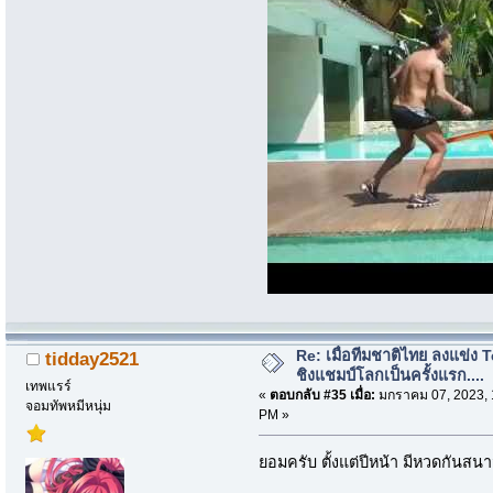
Re: เมื่อทีมชาติไทย ลงแข่ง 
tidday2521
ชิงแชมป์โลกเป็นครั้งแรก....
เทพแรร์
«
ตอบกลับ #35 เมื่อ:
มกราคม 07, 2023, 
จอมทัพหมีหนุ่ม
PM »
ยอมครับ ตั้งแต่ปีหน้า มีหวดกันสนา