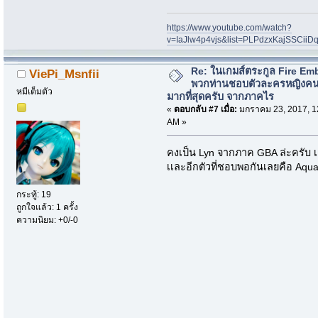
https://www.youtube.com/watch?
v=IaJlw4p4vjs&list=PLPdzxKajSSCii
Re: ในเกมส์ตระกูล Fire Em
ViePi_Msnfii
พวกท่านชอบตัวละครหญิงค
หมีเต็มตัว
มากที่สุดครับ จากภาคไร
«
ตอบกลับ #7 เมื่อ:
มกราคม 23, 2017, 1
AM »
คงเป็น Lyn จากภาค GBA ล่ะครับ เ
เเละอีกตัวที่ชอบพอกันเลยคือ Aqu
กระทู้: 19
ถูกใจแล้ว: 1 ครั้ง
ความนิยม: +0/-0