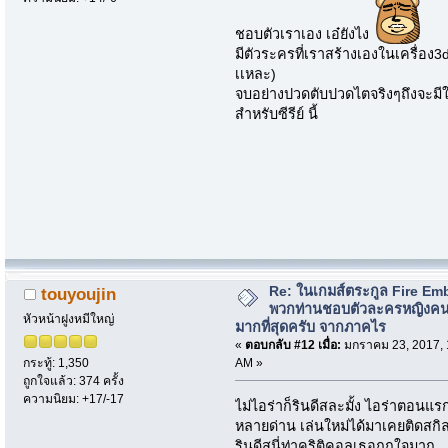
ชอบตัวเราเอง เอ๋ยังไง
มีตัวระครที่เราสร้างเองในเครื่อง3ds
เเหละ)
จบอย่างปวดตับปวดไตจริงๆถึงจะมีใ
สำหรับซีรีย์ นี้
Re: ในเกมส์ตระกูล Fire Em
touyoujin
พวกท่านชอบตัวละครหญิงค
หัวหน้าฝูงหมีใหญ่
มากที่สุดครับ จากภาคไร
«
ตอบกลับ #12 เมื่อ:
มกราคม 23, 2017, 
AM »
กระทู้: 1,350
ถูกใจแล้ว: 374 ครั้ง
ความนิยม: +17/-17
ไม่ไอร่าก็รินดีสละมั้ง ไอร่าตอนแร
หลายด่าน เล่นใหม่ได้มาเคยติดสกิลร
รินดีสนี่ท่าคริติคอลเธอถูกใจมาก