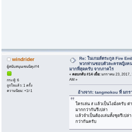
Re: ในเกมส์ตระกูล Fire Em
windrider
พวกท่านชอบตัวละครหญิงค
ผู้สนับสนุนเซนนิคุงY4
มากที่สุดครับ จากภาคไร
«
ตอบกลับ #14 เมื่อ:
มกราคม 23, 2017, 
AM »
กระทู้: 6
ถูกใจแล้ว: 1 ครั้ง
ความนิยม: +1/-1
อ้างจาก: tangmokou ที่ มกร
ใครเล่น if เเล้วเป็นไงมั่งครับ
มากกว่ากันรึเปล่า
เเล้วจำเป็นต้องเล่นทั้งชุดรึเปล่า
กว่ากันครับ