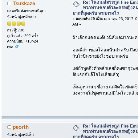
Re: ในเกมส์ตระกูล Fire Em
Tsukkaze
พวกท่านชอบตัวละครหญิงค
ยอดกวีแห่งเขาเซนนิคุมะ
มากที่สุดครับ จากภาคไร
หัวหน้าฝูงหมีกลาง
«
ตอบกลับ #9 เมื่อ:
มกราคม 23, 2017, 0
AM »
กระทู้: 736
ถูกใจแล้ว: 202 ครั้ง
ถ้าเลือกแค่คนเดียวนี่ลังเลมากนะค
ความนิยม: +18/-24
เพศ:
คุณพี่สาวของโคลมนั่นล่าครับ ถึงบ
กับโรบินชายยังไงชอบกลครับ
แต่ถ้าพูดถึงตัวหลักเลยก็คงซากุระค
จับเธอกับลีโอไปเสียแล้ว)
เห็นดูหวานๆ ขี้อาย แต่จิตใจเข้มแ
สงครามใส่ชุดท่านแม่มิโคโตะแล้ว
Re: ในเกมส์ตระกูล Fire Em
peorth
พวกท่านชอบตัวละครหญิงค
หัวหน้าฝูงหมีเล็ก
มากที่สุดครับ จากภาคไร