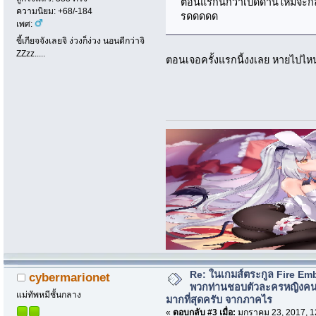
ตอนแรกนึกว่าเปิดด่านใหม่จะกล
ความนิยม: +68/-184
รดดดดด
เพศ:
ขี้เกียจจังเลยจิ ง่วงก็ง่วง นอนดีกว่าจิ
ZZzz.....
ตอนเจอครั้งแรกนี้งงเลย หายไปไห
Re: ในเกมส์ตระกูล Fire Em
cybermarionet
พวกท่านชอบตัวละครหญิงค
แม่ทัพหมีชั้นกลาง
มากที่สุดครับ จากภาคไร
«
ตอบกลับ #3 เมื่อ:
มกราคม 23, 2017, 1