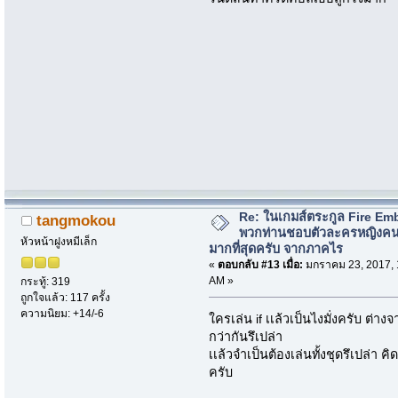
Re: ในเกมส์ตระกูล Fire Em
tangmokou
พวกท่านชอบตัวละครหญิงค
หัวหน้าฝูงหมีเล็ก
มากที่สุดครับ จากภาคไร
«
ตอบกลับ #13 เมื่อ:
มกราคม 23, 2017, 
AM »
กระทู้: 319
ถูกใจแล้ว: 117 ครั้ง
ความนิยม: +14/-6
ใครเล่น if เเล้วเป็นไงมั่งครับ ต
กว่ากันรึเปล่า
เเล้วจำเป็นต้องเล่นทั้งชุดรึเปล่า คิด
ครับ