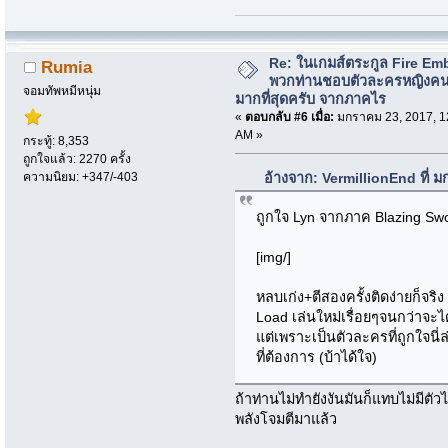
Re: ในเกมส์ตระกูล Fire Em
Rumia
พวกท่านชอบตัวละครหญิงค
จอมทัพหมีหนุ่ม
มากที่สุดครับ จากภาคไร
«
ตอบกลับ #6 เมื่อ:
มกราคม 23, 2017, 1
AM »
กระทู้: 8,353
ถูกใจแล้ว: 2270 ครั้ง
ความนิยม: +347/-403
อ้างจาก: VermillionEnd ที่ 
ถูกใจ Lyn จากภาค Blazing Sw
[img/]
หลบเก่ง+ตีสองครั้งติดง่ายก็จริ
Load เล่นใหม่เรื่อยๆจนกว่าจะได
แต่เพราะเป็นตัวละครที่ถูกใจนี่
ที่ต้องการ (บ้าได้ใจ)
ถ้าท่านไม่ทำยังงันมันก็แทบไม่มี
พลังโจมตีมาแล้ว