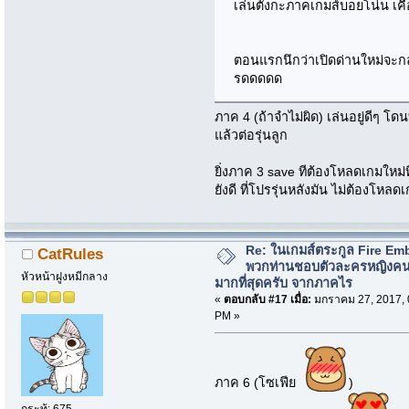
เล่นตั้งกะภาคเกมส์บอยโน่น เค
ตอนแรกนึกว่าเปิดด่านใหม่จะกล
รดดดดด
ภาค 4 (ถ้าจำไม่ผิด) เล่นอยู่ดีๆ 
แล้วต่อรุ่นลูก
ยิ่งภาค 3 save ทีต้องโหลดเกมใหม่ท
ยังดี ที่โปรรุ่นหลังมัน ไม่ต้องโหลด
Re: ในเกมส์ตระกูล Fire Em
CatRules
พวกท่านชอบตัวละครหญิงค
หัวหน้าฝูงหมีกลาง
มากที่สุดครับ จากภาคไร
«
ตอบกลับ #17 เมื่อ:
มกราคม 27, 2017, 
PM »
ภาค 6 (โซเฟีย
)
กระทู้: 675