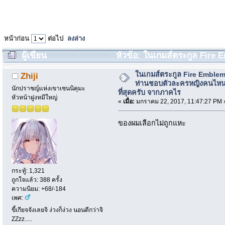
หน้าก่อน
ต่อไป
ลงล่าง
ผู้เขียน
หัวข้อ: ในเกมส์ตระกูล Fir
ไหนมากที่สุดครับ จากภาคไร (อ่าน 3249 ครั้ง)
ในเกมส์ตระกูล Fire Emble
Zhiji
ท่านชอบตัวละครหญิงคนไห
นักปราชญ์แห่งเขาเซนนิคุมะ
ที่สุดครับ จากภาคไร
หัวหน้าฝูงหมีใหญ่
«
เมื่อ:
มกราคม 22, 2017, 11:47:27 PM 
ของผมเลือกไม่ถูกแหะ
กระทู้: 1,321
ถูกใจแล้ว: 388 ครั้ง
ความนิยม: +68/-184
เพศ:
ขี้เกียจจังเลยจิ ง่วงก็ง่วง นอนดีกว่าจิ
ZZzz.....