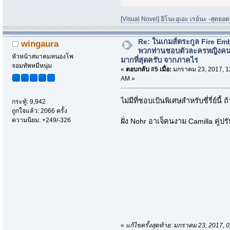
[Visual Novel] อิโนะอุเอะ เรย์นะ -สุดยอด
Re: ในเกมส์ตระกูล Fire Em
wingaura
พวกท่านชอบตัวละครหญิงค
หัวหน้าสมาคมหนองโพ
มากที่สุดครับ จากภาคไร
จอมทัพหมีหนุ่ม
«
ตอบกลับ #5 เมื่อ:
มกราคม 23, 2017, 1
AM »
ไม่มีที่ชอบเป้นพิเศษสำหรับซี่รี่ย์นี
กระทู้: 9,942
ถูกใจแล้ว: 2066 ครั้ง
ความนิยม: +249/-326
ฝั่ง Nohr อาเจ็คนงาม Camilla คู่ปร
«
แก้ไขครั้งสุดท้าย: มกราคม 23, 2017,