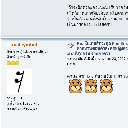
ถ้าจะฝึกตัวละครแนะนำสีขาวครับ ห
สไตล์ภาคเก่าๆที่บังคับเล่นไปตามด
จำเป็นต้องเล่นทั้งชุดมั้ย ตามสะดวกค
เป็นฝ่ายกลาง dlc เลยครับ
Re: ในเกมส์ตระกูล Fire Em
restsymbol
พวกท่านชอบตัวละครหญิงค
นักปราชญ์แห่งเขาเซนนิคุมะ
มากที่สุดครับ จากภาคไร
หัวหน้าฝูงหมีเล็ก
«
ตอบกลับ #15 เมื่อ:
มกราคม 23, 2017, 
PM »
คานะ จาก fate กับ มอร์แกน จาก 
กระทู้: 361
ถูกใจแล้ว: 16988 ครั้ง
ความนิยม: +365/-27