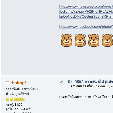
https://www.newsweek.com/revisi
fbclid=IwY2xjawPF2tNleHRu
kpQpN0sDM7CqGmr9LBltYXRf2
https://www.facebook.com/phot
Re: วิธีแก้ ภาวะหมดไฟ (แต่
thpimpf
«
ตอบกลับ #1 เมื่อ:
มกราคม 03, 20
ยอดกวีแห่งเขาเซนนิคุมะ
หัวหน้าฝูงหมีใหญ่
เกมสมัยใหม่หลายเกม บังคับให้เราต้
กระทู้: 1,829
ถูกใจแล้ว: 594 ครั้ง