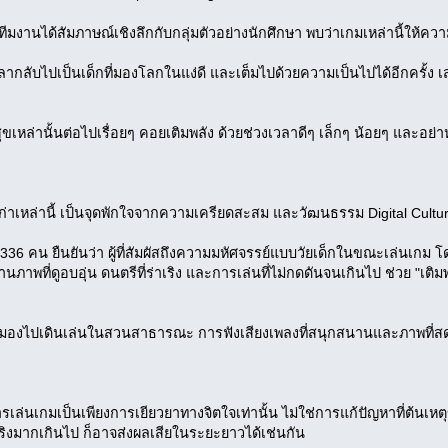
มงานได้สัมภาษณ์เชิงลึกกับกลุ่มตัวอย่างนักศึกษา พบว่าเกมเหล่านี้ให้ความ
วลากลับไปเป็นเด็กที่มองโลกในแง่ดี และเต็มไปด้วยความเป็นไปได้อีกครั้ง
หล่านั้นต่อไปเรื่อยๆ คอยเติมพลัง ด้วยช่วงเวลาดีๆ เล็กๆ น้อยๆ และอย่าห
มเก่าเหล่านี้ เป็นจุดพักใจจากความเครียดสะสม และวัฒนธรรม Digital Cultu
 336 คน ยืนยันว่า ผู้ที่สัมผัสถึงความมหัศจรรย์แบบวัยเด็กในขณะเล่น
 งานภาพที่ดูอบอุ่น ดนตรีที่ร่าเริง และการเล่นที่ไม่กดดันจนเกินไป ช่วย "เติ
มองไปเดินเล่นในสวนสาธารณะ การฟังเสียงเพลงที่สนุกสนานและภาพที่สดใสช
า การเล่นเกมเป็นเพียงการเยียวยาทางจิตใจเท่านั้น ไม่ใช่การแก้ปัญหาที
จริงมากเกินไป ก็อาจส่งผลเสียในระยะยาวได้เช่นกัน