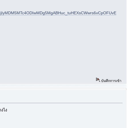
QQMjIyMDM5MTc4ODIwMDg5MgABHuc_tuHEXsCWwrs6vCpOFUvE
บันทึกการเข้า
างไง