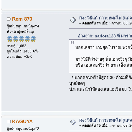
Re: วิธีแก้ ภาวะหมดไฟ (แต่
Rem 870
«
ตอบกลับ #4 เมื่อ:
มกราคม 03, 20
ผู้สนับสนุนเซนนิคุงY4
หัวหน้าฝูงหมีใหญ่
อ้างจาก: sariora123 ที่ มกร
กระทู้: 1,682
บอกเลยว่า เกมยุคโบราณ พวกนี้ย
ถูกใจแล้ว: 1433 ครั้ง
ความนิยม: +2/-0
มาริโอ้ที่ว่าง่ายๆ นั้นเอาจริง
หรือ เอลเดอร์ริงว่า ยาก เอ็งเล่
ขนาดคอนทร้ามีสูตร 30 ตัวผมก็ยังเ
นุษย์ชัดๆ
ป.ล แนะนำให้ลองเล่นแอเรีย 88 
Re: วิธีแก้ ภาวะหมดไฟ (แต่
KAGUYA
«
ตอบกลับ #5 เมื่อ:
มกราคม 03, 20
ผู้สนับสนุนเซนนิคุงY2