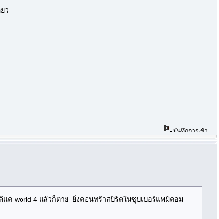
ียว
บันทึกการเข้า
ด้แค่ world 4 แล้วก็ตาย ยิ่งคอนทร้าสปิริตในซุปเปอร์แฟมิคอม