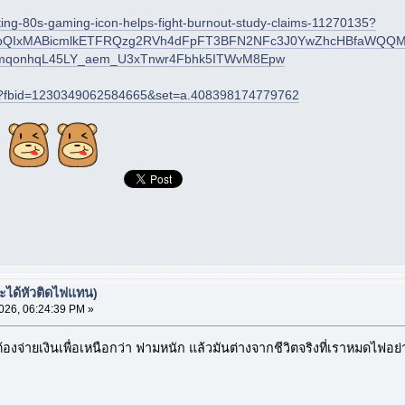
ting-80s-gaming-icon-helps-fight-burnout-study-claims-11270135?
A2FlbQIxMABicmlkETFRQzg2RVh4dFpFT3BFN2NFc3J0YwZhcHBfaW
mqonhqL45LY_aem_U3xTnwr4Fbhk5ITWvM8Epw
o/?fbid=1230349062584665&set=a.408398174779762
จะได้หัวติดไฟแทน)
26, 06:24:39 PM »
องจ่ายเงินเพื่อเหนือกว่า ฟามหนัก แล้วมันต่างจากชีวิตจริงที่เราหมดไฟอย่