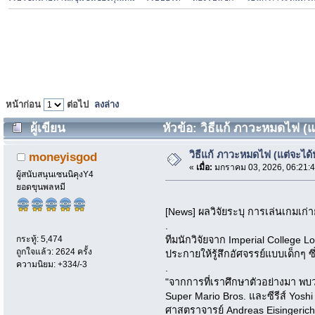
หน้าก่อน
ต่อไป
ลงล่าง
ผู้เขียน
หัวข้อ: วิธีแก้ ภาวะหมดไฟ (แ
วิธีแก้ ภาวะหมดไฟ (แต่จะได
moneyisgod
«
เมื่อ:
มกราคม 03, 2026, 06:21:
ผู้สนับสนุนเซนนิคุงY4
ยอดขุนพลหมี
[News] ผลวิจัยระบุ การเล่นเกมเก
.
กระทู้: 5,474
ทีมนักวิจัยจาก Imperial College 
ถูกใจแล้ว: 2624 ครั้ง
ประกายให้รู้สึกอัศจรรย์แบบเด็กๆ
ความนิยม: +334/-3
.
"จากการที่เราศึกษาตัวอย่างมา พบ
Super Mario Bros. และซีรีส์ Yoshi
ศาสตราจารย์ Andreas Eisingeric