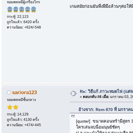
จอมพลหมีผู้เกรียงไกร
เกมสมัยก่อนมันพึ่งฝีมือล้วนๆต่อให้
กระทู้: 22,123
ถูกใจแล้ว: 6420 ครั้ง
ความนิยม: +624/-548
Re: วิธีแก้ ภาวะหมดไฟ (แต่
sariora123
«
ตอบกลับ #6 เมื่อ:
มกราคม 03, 20
จอมพลหมีชั้นกลาง
อ้างจาก: Rem 870 ที่ มกราค
กระทู้: 14,129
ถูกใจแล้ว: 4130 ครั้ง
[quote/] ขนาดคอนทร้ามีสูตร 30
ความนิยม: +474/-445
ใครเล่นจบนี่อมนุษย์ชัดๆ
ป.ล แนะนำให้ลองเล่นแอเรีย 