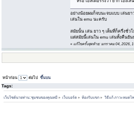
หรือ เอลเดอร์ริงว่า ยาก เอ็งเล่
อย่างน้อยผมก็จบนะจบแบบ เล่นยาว
เล่นใน emu นะครับ
สมัยนั้น เล่น ยาว ๆ เต็มที่ก็ครึ่งชั่ว
แต่สมัยนี้เล่นใน emu เล่นทั้งคืนยัน
«
แก้ไขครั้งสุดท้าย: มกราคม 04, 2026
หน้าก่อน
ต่อไป
ขึ้นบน
Tags:
เว็บไซต์นายท่าน::ชุมชนของคุณหมี
»
เว็บบอร์ด
»
ห้องรับแขก
»
วิธีแก้ ภาวะหมดไฟ