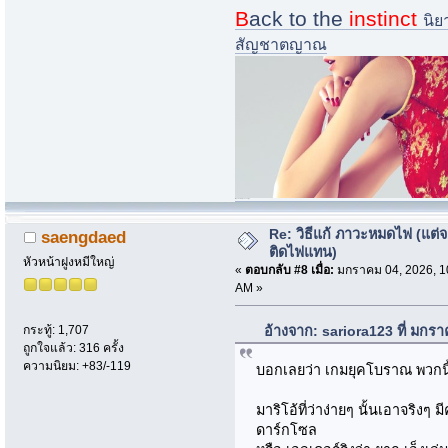
B
ack to the
instinct
นิย
สัญชาตญาณ
i.imgur.com/nQ73zsk-jpg
Re: วิธีแก้ ภาวะหมดไฟ (แต่จ
saengdaed
ติดไฟแทน)
หัวหน้าฝูงหมีใหญ่
«
ตอบกลับ #8 เมื่อ:
มกราคม 04, 2026, 1
AM »
อ้างจาก: sariora123 ที่ มกร
กระทู้: 1,707
ถูกใจแล้ว: 316 ครั้ง
ความนิยม: +83/-119
บอกเลยว่า เกมยุคโบราณ พวกนี้ย
มาริโอ้ที่ว่าง่ายๆ นั้นเอาจริงๆ
ดาร์กโซล