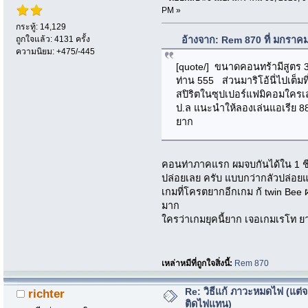
PM »
กระทู้: 14,129
ถูกใจแล้ว: 4131 ครั้ง
อ้างจาก: Rem 870 ที่ มกราค
ความนิยม: +475/-445
[quote/] ขนาดคอนทร้ามีสูตร 3
ท่าน 555 ส่วนมาริโอ้นี่ไปเต็มที
สปิริตในซุปเปอร์แฟมิคอมใครเล
ป.ล แนะนำให้ลองเล่นแอเรีย 8
ยาก
คอนท่าภาคแรก ผมจบกันได้ใน 1 ชีวิ
ปล่อยเลย ครับ แบบกว่ากลัวปล่อยแล
เกมที่โครตยากอีกเกม ก้ twin Be
มาก
ใครว่าเกมยุคนี้ยาก เจอเกมเรโท ย
เหล่าหมีที่ถูกใจสิ่งนี้:
Rem 870
Re: วิธีแก้ ภาวะหมดไฟ (แต่จ
richter
ติดไฟแทน)