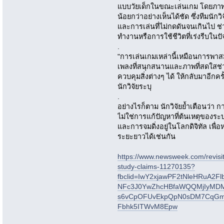
แบบวัยเด็กในขณะเล่นเกม โดยภา
น้อยกว่าอย่างเห็นได้ชัด ซึ่งทีมนักวิ
และการเล่นที่ไม่กดดันจนเกินไป ช่ว
ทำงานหรือการใช้ชีวิตที่เร่งรีบในปั
.
"การเล่นเกมเหล่านี้เหมือนการพ
เพลงที่สนุกสนานและภาพที่สดใสช่ว
ควบคุมสิ่งต่างๆ ได้ ให้กลับมาอีกครั
นักวิจัยระบุ
.
อย่างไรก็ตาม นักวิจัยย้ำเตือนว่า 
ไม่ใช่การแก้ปัญหาที่ต้นเหตุขอ
และการจมดิ่งอยู่ในโลกดิจิทัล เพื
ระยะยาวได้เช่นกัน
https://www.newsweek.com/revisit
study-claims-11270135?
fbclid=IwY2xjawPF2tNleHRuA2
NFc3J0YwZhcHBfaWQQMjIyMD
s6vCpOFUvEkpQpN0sDM7CqGmr
Fbhk5ITWvM8Epw