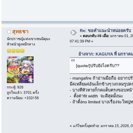
Re: ขอคำแนะนำหน่อยครับ
สุทธชา
«
ตอบกลับ #6 เมื่อ:
มกราคม 01, 2
นักปราชญ์แห่งเขาเซนนิคุมะ
07:41:39 PM »
หัวหน้าฝูงหมีกลาง
อ้างจาก: KAGUYA ที่ มกราคม
[quote/]ปรับยังไงครับ??
- mangafire ถ้าอ่านมือถือ อยากป
มี4เหลี่ยม4อันเล็กข้างๆวงกลมรูป
กระทู้: 926
- บางทีหัวหายก็กดแต็บตรงขอบหน้า
ถูกใจแล้ว: 3701 ครั้ง
- ตั้งค่าfit width จะดีสุดมั้งนะ
ความนิยม: +102/-56
- ถ้าตั้งno limited บางเรื่องจะใหญ
«
แก้ไขครั้งสุดท้าย: มกราคม 15, 2026,