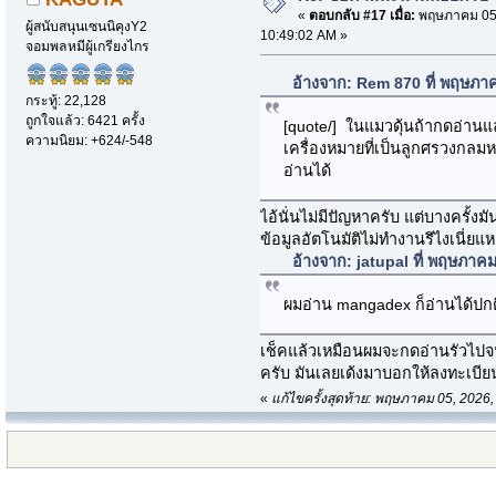
«
ตอบกลับ #17 เมื่อ:
พฤษภาคม 05,
ผู้สนับสนุนเซนนิคุงY2
10:49:02 AM »
จอมพลหมีผู้เกรียงไกร
อ้างจาก: Rem 870 ที่ พฤษภา
กระทู้: 22,128
ถูกใจแล้ว: 6421 ครั้ง
[quote/] ในแมวดุ้นถ้ากดอ่านแล
ความนิยม: +624/-548
เครื่องหมายที่เป็นลูกศรวงกลมห
อ่านได้
ไอ้นั่นไม่มีปัญหาครับ แต่บางครั้งมั
ข้อมูลอัตโนมัติไม่ทำงานรึไงเนี่ย
อ้างจาก: jatupal ที่ พฤษภาค
ผมอ่าน mangadex ก็อ่านได้ปกต
เช็คแล้วเหมือนผมจะกดอ่านรัวไป
ครับ มันเลยเด้งมาบอกให้ลงทะเบียน
«
แก้ไขครั้งสุดท้าย: พฤษภาคม 05, 202