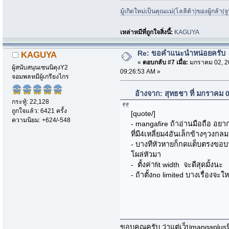
มู้เกิดใหม่เป็นคุณแม่(โลลิต้า)ของผู้กล้า(
เหล่าหมีที่ถูกใจสิ่งนี้:
KAGUYA
Re: ขอคำแนะนำหน่อยครับ
KAGUYA
«
ตอบกลับ #7 เมื่อ:
มกราคม 02, 2
ผู้สนับสนุนเซนนิคุงY2
09:26:53 AM »
จอมพลหมีผู้เกรียงไกร
อ้างจาก: สุทธชา ที่ มกราคม 
กระทู้: 22,128
ถูกใจแล้ว: 6421 ครั้ง
[quote/]
ความนิยม: +624/-548
- mangafire ถ้าอ่านมือถือ อ
ที่มี4เหลี่ยม4อันเล็กข้างๆวงก
- บางทีหัวหายก็กดแต็บตรงขอบห
โผล่หัวมา
- ตั้งค่าfit width จะดีสุดมั้งนะ
- ถ้าตั้งno limited บางเรื่องจ
ขอบคุณครับ ว่าแต่เว็บmangaplusนี