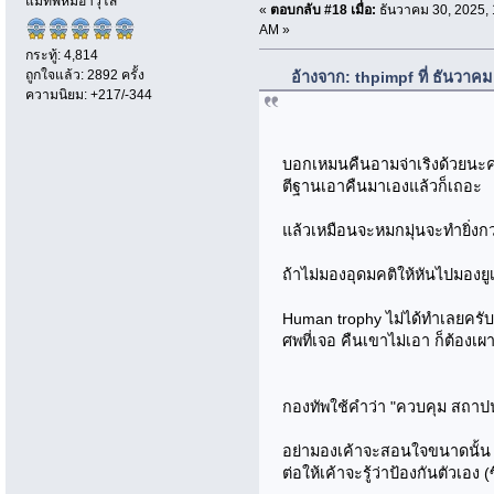
แม่ทัพหมีอาวุโส
«
ตอบกลับ #18 เมื่อ:
ธันวาคม 30, 2025, 
AM »
กระทู้: 4,814
ถูกใจแล้ว: 2892 ครั้ง
อ้างจาก: thpimpf ที่ ธันวาค
ความนิยม: +217/-344
บอกเหมนคืนอามจ่าเริงด้วยนะครั
ตีฐานเอาคืนมาเองแล้วก็เถอะ
แล้วเหมือนจะหมกมุ่นจะทำยิ่งก
ถ้าไม่มองอุดมคติให้หันไปมอง
Human trophy ไม่ได้ทำเลยครับ 
ศพที่เจอ คืนเขาไม่เอา ก็ต้องเผา
กองทัพใช้คำว่า "ควบคุม สถา
อย่ามองเค้าจะสอนใจขนาดนั้น 
ต่อให้เค้าจะรู้ว่าป้องกันตัวเอง (ซ