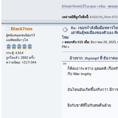
[Visual Novel] อิโนะอุเอะ เรย์นะ -สุดยอด
เหล่าหมีที่ถูกใจสิ่งนี้:
KAGUYA
,
Rem 870
Re: เขมรกำลังยืมมือทหารไท
Black7nos
เผ่าพันธุ์พลเมืองของตัวเอง คิ
ผู้สนับสนุนเซนนิคุงY3
ไหม
แม่ทัพหมีอาวุโส
«
ตอบกลับ #15 เมื่อ:
ธันวาคม 29, 2025, 
PM »
กระทู้: 4,814
ถูกใจแล้ว: 2892 ครั้ง
อ้างจาก: thpimpf ที่ ธันวาค
ความนิยม: +217/-344
ก็คิดเอาระหว่าง อุดมคติ เรื่อท
กับ War trophy
อันไหนมันเกิดขึ้นจริงกว่า มีการ
ยิ่งกับชาติที่ไม่รับศพคืนด้วย