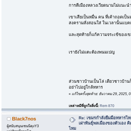
การตีเมืองหลวงเวียดนามไม่แนะนำ
เขาเสียเป็นหมื่น คน ที่เค้าถอดเป็น
สงครามสั่งสอนใส่ ในเวลานั้นแบคเค้
และสุดท้ายก็แก้ความจระเข้ของเขมร
เรายังไม่แตะต้องพนมเปญ
ส่วนชาวบ้านเป็นโล่ เดียวชาวบ้านก
อย่าไปอยู่ใกล้ทหาร
«
แก้ไขครั้งสุดท้าย: ธันวาคม 29, 2025,
เหล่าหมีที่ถูกใจสิ่งนี้:
Rem 870
Re: เขมรกำลังยืมมือทหารไท
Black7nos
เผ่าพันธุ์พลเมืองของตัวเอง คิ
ผู้สนับสนุนเซนนิคุงY3
ไหม