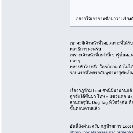
อยากให้เอาอามชื่อมาวางเรียงด้ว
เขาจะมีเจ้าหน้าที่โดยเฉพาะที่ได้ร
พลาธิการนะครับ
เพราะเจ้าหน้าที่เหล่านี้เขารู้ขั้นตอน
บลาๆ
ทหารทั่วไป หรือ ใครก็ตาม ถ้าไม่
รอบแรกที่ไทยรอกัมพูชามากู้ศพเป็น
เรื่องกฎห้าม Loot ศพนี่มีมานานแล้
ถูกจับได้ขึ้นมา โทษ = แขวนคอ นะ
ส่วนปัจจุบัน Dog Tag ที่โชว์ๆกัน ค
ขั้นตอนครบแล้ว
อันนี้ลิงค์นะครับ กฎห้ามการ Loot ศ
https://ihl-databases.icrc.org/en/