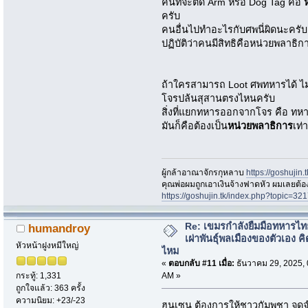
คนที่จะตัด Arm หรือ Dog Tag คือ
ครับ
คนอื่นไปทำอะไรกับศพนี่ผิดนะครับ สิ
ปฏิบัติว่าคนมีสิทธิคือหน่วยพลาธิกา
ถ้าใครสามารถ Loot ศพทหารได้ ไม่ว
โจรปล้นสุสานตรงไหนครับ
สิ่งที่แยกทหารออกจากโจร คือ ทหาร
มันก็คือต้องเป็น
หน่วยพลาธิการ
เท่
ผู้กล้าอาณาจักรกุหลาบ
https://goshujin
ึคุณพ่อผมถูกเอาเงินจ้างฟาดหัว ผมเลยต้
https://goshujin.tk/index.php?topic
Re: เขมรกำลังยืมมือทหารไท
humandroy
เผ่าพันธุ์พลเมืองของตัวเอง คิ
หัวหน้าฝูงหมีใหญ่
ไหม
«
ตอบกลับ #11 เมื่อ:
ธันวาคม 29, 2025, 
AM »
กระทู้: 1,331
ถูกใจแล้ว: 363 ครั้ง
ความนิยม: +23/-23
ฮุนเซน ต้องการให้ชาวกัมพูชา จดจ