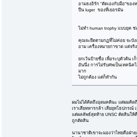
อามธงอิรัก "ตัดเองกับมือ"ของ
ปืน luger ของที่เยอรมัน
ไม่ทำ human trophy แบบยุค ช่
คุณจะยึดตามกฏที่ไม่ค่อย จะบัง
อาม เครื่องหมายกาขาด แต่จร
ยกเว้นป้ายชื่อ เพื่อระบุตัวต้น เ
อันนึ่ง การไม่รับศพเป็นเทคนิคไ
มาก
ไม่ถูกต้อง แต่ก็ทำกัน
ผมไม่ได้คิดถึงอุดมคตินะ แต่ผมคิดถ
เราเสียทหารกล้า เสียยุทโธปกรณ์ เส
แต่ผลลัพธ์สุดท้าย UNSC ตัดสินให้ค
ถูกตัดสิน
นานาชาติเขาจะมองว่าไทยคือฝ่ายล