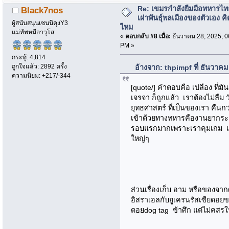
Re: เขมรกำลังยืมมือทหารไท
Black7nos
เผ่าพันธุ์พลเมืองของตัวเอง คิ
ผู้สนับสนุนเซนนิคุงY3
ไหม
แม่ทัพหมีอาวุโส
«
ตอบกลับ #8 เมื่อ:
ธันวาคม 28, 2025, 0
PM »
กระทู้: 4,814
ถูกใจแล้ว: 2892 ครั้ง
อ้างจาก: thpimpf ที่ ธันวาค
ความนิยม: +217/-344
[quote/] คำตอบคือ เปลือง ที่
เจรจา ก็ถูกแล้ว เราต้องไม่ลืม ว
ยุทธศาสตร์ ที่เป็นของเรา คืน
เข้าด้วยทางทหารคืองานยากระดั
รอบแรกมากเพราะเราคุมเกม และ 
ใหญ่ๆ
ส่วนเรื่องเก็บ อาม หรือของจาก
อิสราเอลกับยูเครนรัสเซียดอยข
ดอยdog tag ข้าศึก แต่ไม่คสรใ