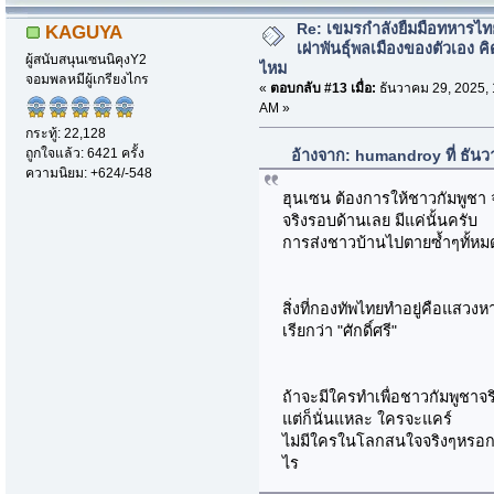
Re: เขมรกำลังยืมมือทหารไท
KAGUYA
เผ่าพันธุ์พลเมืองของตัวเอง คิ
ผู้สนับสนุนเซนนิคุงY2
ไหม
จอมพลหมีผู้เกรียงไกร
«
ตอบกลับ #13 เมื่อ:
ธันวาคม 29, 2025, 
AM »
กระทู้: 22,128
ถูกใจแล้ว: 6421 ครั้ง
อ้างจาก: humandroy ที่ ธัน
ความนิยม: +624/-548
ฮุนเซน ต้องการให้ชาวกัมพูชา 
จริงรอบด้านเลย มีแค่นั้นครับ
การส่งชาวบ้านไปตายซ้ำๆทั้หมด
สิ่งที่กองทัพไทยทำอยู่คือแสว
เรียกว่า "ศักดิ์ศรี"
ถ้าจะมีใครทำเพื่อชาวกัมพูชาจร
แต่ก็นั่นแหละ ใครจะแคร์
ไม่มีใครในโลกสนใจจริงๆหรอก
ไร