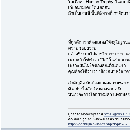
ในเมื่อล่า Human Trophy กันแบบนี
เวียดนามเคยโดนตัดสิน
ถ้าเป็นเช่นนี้ พื้นที่พิพาทที่เรายึด
.................
ที่ถูกคือ เราต้องแสดงให้อยู่ในฐาน
ความชอบธรรม
แล้วจริงๆมันไม่ควรใชัการประกาศข
เพราะถ้าใช้คำว่า "ยึด" ในสายตา
เพราะมันไม่ใช่ของคุณตั้งแต่แรก
คุณต้องใช้ว่าเรา "ป้องกัน" หรือ "ค
สำคัญคือ มันต้องแสดงความชอบธรร
ตัวอย่างได้สัดส่วนต่างหากครับ
นั่นถึงจะอ้างได้อย่างมีความชอบธ
ผู้กล้าอาณาจักรกุหลาบ
https://goshujin
ึคุณพ่อผมถูกเอาเงินจ้างฟาดหัว ผมเลยต้
https://goshujin.tk/index.php?topic