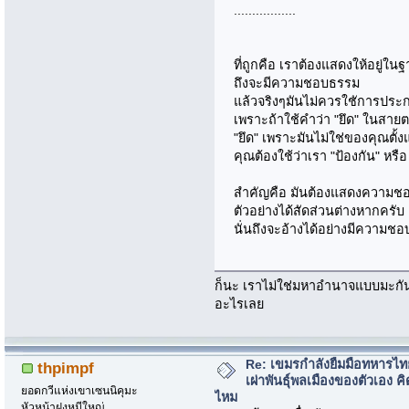
.................
ที่ถูกคือ เราต้องแสดงให้อยู่ใน
ถึงจะมีความชอบธรรม
แล้วจริงๆมันไม่ควรใชัการประก
เพราะถ้าใช้คำว่า "ยึด" ในสา
"ยึด" เพราะมันไม่ใช่ของคุณตั้ง
คุณต้องใช้ว่าเรา "ป้องกัน" หรือ
สำคัญคือ มันต้องแสดงความชอบ
ตัวอย่างได้สัดส่วนต่างหากครับ
นั่นถึงจะอ้างได้อย่างมีความช
ก็นะ เราไม่ใช่มหาอำนาจแบบมะกันน
อะไรเลย
Re: เขมรกำลังยืมมือทหารไท
thpimpf
เผ่าพันธุ์พลเมืองของตัวเอง คิ
ยอดกวีแห่งเขาเซนนิคุมะ
ไหม
หัวหน้าฝูงหมีใหญ่