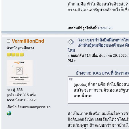
คำถามคือ ทำไมต้องสนใจด้วยล่ะ? 
กรรมตัวเองเลยรัฐบาลสั่งอะไรก็เช
เหล่าหมีที่ถูกใจสิ่งนี้:
Rem 870
Re: เขมรกำลังยืมมือทหารไท
VermillionEnd
เผ่าพันธุ์พลเมืองของตัวเอง คิ
หัวหน้าฝูงหมีกลาง
ไหม
«
ตอบกลับ #14 เมื่อ:
ธันวาคม 29, 2025, 
PM »
อ้างจาก: KAGUYA ที่ ธันวาค
[quote/]คำถามคือ ทำไมต้องสนใจ
สนใจชะตากรรมตัวเองเลยรัฐบาล
กระทู้: 636
ถูกใจแล้ว: 315 ครั้ง
แบบนั้นนะ
ความนิยม: +33/-12
เด็กนักเรียนกระจอกๆธรรมดา
ถ้าเป็นเกาหลีเหนือ ผมเห็นใจชาวบ
ถึงอินเตอร์เน็ต เลยเรียกได้ว่าโดน
ส่วนกัมพูชา ถ้าจะบอกว่าชาวบ้านไ