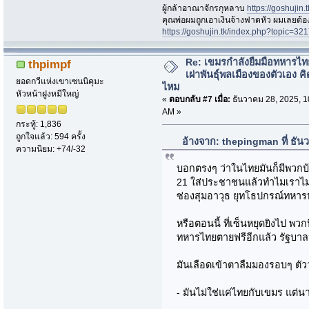
ผู้กล้าอาณาจักรกุหลาบ
https://goshujin
ึคุณพ่อผมถูกเอาเงินจ้างฟาดหัว ผมเลยต้
https://goshujin.tk/index.php?topic
Re: เขมรกำลังยืมมือทหารไท
thpimpf
เผ่าพันธุ์พลเมืองของตัวเอง คิ
ยอดกวีแห่งเขาเซนนิคุมะ
ไหม
หัวหน้าฝูงหมีใหญ่
«
ตอบกลับ #7 เมื่อ:
ธันวาคม 28, 2025, 1
AM »
กระทู้: 1,836
ถูกใจแล้ว: 594 ครั้ง
อ้างจาก: thepingman ที่ ธั
ความนิยม: +74/-32
บอกตรงๆ ว่าในไทยมันก็มีพวกบ
21 ใส่ประชาชนแล้วทำไมเราไม่ปู
ซ่องสุมอาวุธ ยุทโธปกรณ์ทหารหร
หรือตอนนี้ ที่เซ็นหยุดยิงไป พว
ทหารไทยตายฟรีอีกแล้ว รัฐบาล
มันเลือดเข้าตาลืมมองรอบๆ ตัวว
- มันไม่ใช่แค่ไทยกับเขมร แต่