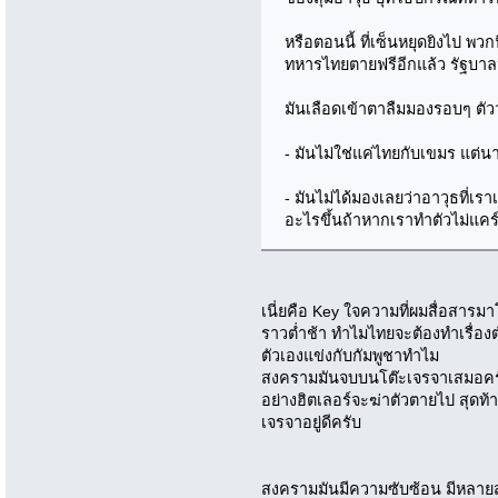
หรือตอนนี้ ที่เซ็นหยุดยิงไป พว
ทหารไทยตายฟรีอีกแล้ว รัฐบาล
มันเลือดเข้าตาลืมมองรอบๆ ตัวว
- มันไม่ใช่แค่ไทยกับเขมร แต่
- มันไม่ได้มองเลยว่าอาวุธที่เ
อะไรขึ้นถ้าหากเราทำตัวไม่แคร
เนี่ยคือ Key ใจความที่ผมสื่อสาร
ราวต่ำช้า ทำไมไทยจะต้องทำเรื่อ
ตัวเองแข่งกับกัมพูชาทำไม
สงครามมันจบบนโต๊ะเจรจาเสมอครับ 
อย่างฮิตเลอร์จะฆ่าตัวตายไป สุดท
เจรจาอยู่ดีครับ
สงครามมันมีความซับซ้อน มีหลายส