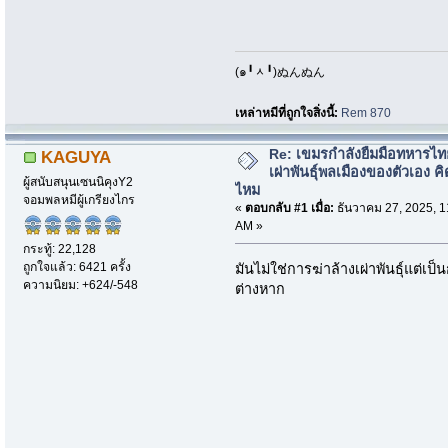
​(๑╹ᆺ╹)ぬんぬん
เหล่าหมีที่ถูกใจสิ่งนี้:
Rem 870
Re: เขมรกำลังยืมมือทหารไท
KAGUYA
เผ่าพันธุ์พลเมืองของตัวเอง คิ
ผู้สนับสนุนเซนนิคุงY2
ไหม
จอมพลหมีผู้เกรียงไกร
«
ตอบกลับ #1 เมื่อ:
ธันวาคม 27, 2025, 1
AM »
กระทู้: 22,128
ถูกใจแล้ว: 6421 ครั้ง
มันไม่ใช่การฆ่าล้างเผ่าพันธุ์แต่เ
ความนิยม: +624/-548
ต่างหาก