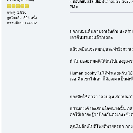
«
ตอบกลับ #17 เมื่อ:
ธันวาคม 29, 2025, 
PM »
กระทู้: 1,836
ถูกใจแล้ว: 594 ครั้ง
ความนิยม: +74/-32
บอกเหมนคืนอามจ่าเริงด้วยนะครับ ก
เอาคืนมาเองแล้วก็เถอะ
แล้วเหมือนจะหมกมุ่นจะทำยิ่งกว่า
ถ้าไม่มองอุดมคติให้หันไปมองยูเ
Human trophy ไม่ได้ทำเลยครับ ไอ้ร
เจอ คืนเขาไม่เอา ก็ต้องเผาเป็นศพไ
กองทัพใช้คำว่า "ควบคุม สถาปนา
อย่ามองเค้าจะสอนใจขนาดนั้น กลั
ต่อให้เค้าจะรู้ว่าป้องกันตัวเอง (ซึ่ง
คุณไม่ต้องไปตีโพยตีพายหรอก กองทั