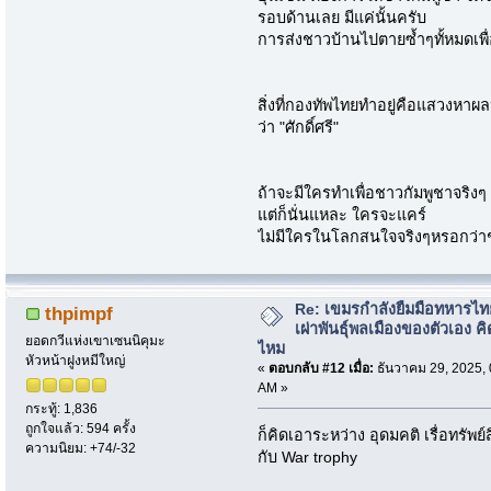
รอบด้านเลย มีแค่นั้นครับ
การส่งชาวบ้านไปตายซ้ำๆทั้หมดเพื
สิ่งที่กองทัพไทยทำอยู่คือแสวงหา
ว่า "ศักดิ์ศรี"
ถ้าจะมีใครทำเพื่อชาวกัมพูชาจริงๆ
แต่ก็นั่นแหละ ใครจะแคร์
ไม่มีใครในโลกสนใจจริงๆหรอกว่
Re: เขมรกำลังยืมมือทหารไท
thpimpf
เผ่าพันธุ์พลเมืองของตัวเอง คิ
ยอดกวีแห่งเขาเซนนิคุมะ
ไหม
หัวหน้าฝูงหมีใหญ่
«
ตอบกลับ #12 เมื่อ:
ธันวาคม 29, 2025, 
AM »
กระทู้: 1,836
ถูกใจแล้ว: 594 ครั้ง
ก็คิดเอาระหว่าง อุดมคติ เรื่อทรัพย
ความนิยม: +74/-32
กับ War trophy