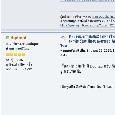
ผู้กล้าอาณาจักรกุหลาบ
https://goshujin
ึคุณพ่อผมถูกเอาเงินจ้างฟาดหัว ผมเลยต้
https://goshujin.tk/index.php?topic
Re: เขมรกำลังยืมมือทหารไท
thpimpf
เผ่าพันธุ์พลเมืองของตัวเอง คิ
ยอดกวีแห่งเขาเซนนิคุมะ
ไหม
หัวหน้าฝูงหมีใหญ่
«
ตอบกลับ #9 เมื่อ:
ธันวาคม 29, 2025, 1
AM »
กระทู้: 1,836
ถูกใจแล้ว: 594 ครั้ง
สั้นๆ เขมรมันไม่มี Dog tag ครับ 
ความนิยม: +74/-32
ยูเครนรัสเซีย
เลิกพูดถึง สิ่งที่ขัดกับพฤตินัยไปเถอะ ก