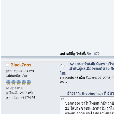
เหล่าหมีที่ถูกใจสิ่งนี้:
Rem 870
Re: เขมรกำลังยืมมือทหารไท
Black7nos
เผ่าพันธุ์พลเมืองของตัวเอง คิ
ผู้สนับสนุนเซนนิคุงY3
ไหม
แม่ทัพหมีอาวุโส
«
ตอบกลับ #6 เมื่อ:
ธันวาคม 27, 2025, 0
PM »
กระทู้: 4,814
ถูกใจแล้ว: 2892 ครั้ง
อ้างจาก: thepingman ที่ ธั
ความนิยม: +217/-344
บอกตรงๆ ว่าในไทยมันก็มีพวกบ
21 ใส่ประชาชนแล้วทำไมเราไม่ปู
ซ่องสุมอาวุธ ยุทโธปกรณ์ทหารหร