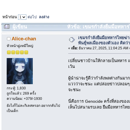
หน้าก่อน
ต่อไป
ลงล่าง
ผู้เขียน
หัวข้อ: เขมรกำลังยืมมือทหารไ
ว่าจริงไหม (อ่าน 1491 ครั้ง)
เขมรกำลังยืมมือทหารไทยฆ่าล
Alice-chan
พันธุ์พลเมืองของตัวเอง คิดว่
หัวหน้าฝูงหมีใหญ่
«
เมื่อ:
ธันวาคม 27, 2025, 11:04:25 AM 
เปลี่ยนชาวบ้านให้กลายเป็นทหาร แ
เว้น
ผู้นำน่าจะรู้ดีว่ากำลังพลต่างกันมา
แววว่าจะชนะ แต่ปล่อยข่าวปลอมๆ 
กระทู้: 1,830
จะชนะ
ถูกใจแล้ว: 269 ครั้ง
ความนิยม: +379/-1930
นี่คือการ Genocide ครั้งที่สองของเ
ยังไงก็ไม่ละกิเลสหรอก อยากกลับไป
เห็นไปสนามรบเลย ยืมมือทหารไทยฆ่
เป็นเด็ก