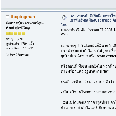
Re: เขมรกำลังยืมมือทหารไท
thepingman
เผ่าพันธุ์พลเมืองของตัวเอง คิ
นักปราชญ์แห่งเขาเซนนิคุมะ
ไหม
หัวหน้าฝูงหมีใหญ่
«
ตอบกลับ #3 เมื่อ:
ธันวาคม 27, 2025, 1
PM »
กระทู้: 1,770
ถูกใจแล้ว: 1704 ครั้ง
บอกตรงๆ ว่าในไทยมันก็มีพวกบ้าเล
ความนิยม: +118/-31
ประชาชนแล้วทำไมเราไม่ปูพรมทิ้งระ
ไม่ใช่หมีสักหน่อย
ยุทโธปกรณ์ทหารหรือ scam center อ
หรือตอนนี้ ที่เซ็นหยุดยิงไป พวกนี
ตายฟรีอีกแล้ว รัฐบาลห่วย ฯลฯ
มันเลือดเข้าตาลืมมองรอบๆ ตัวว่า
- มันไม่ใช่แค่ไทยกับเขมร แต่นาน
- มันไม่ได้มองเลยว่าอาวุธที่เราเ
ถ้าหากเราทำตัวไม่แคร์เสียงของคน