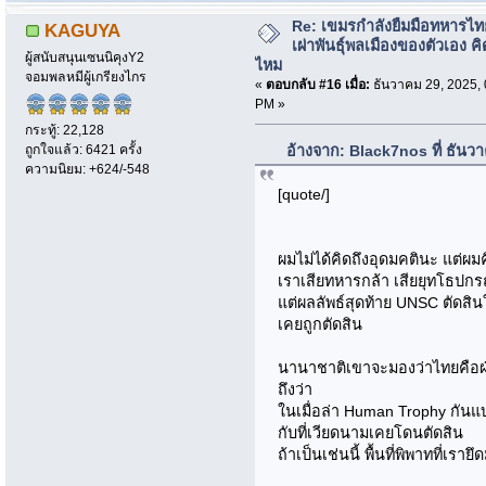
Re: เขมรกำลังยืมมือทหารไท
KAGUYA
เผ่าพันธุ์พลเมืองของตัวเอง คิ
ผู้สนับสนุนเซนนิคุงY2
ไหม
จอมพลหมีผู้เกรียงไกร
«
ตอบกลับ #16 เมื่อ:
ธันวาคม 29, 2025, 
PM »
กระทู้: 22,128
ถูกใจแล้ว: 6421 ครั้ง
อ้างจาก: Black7nos ที่ ธันว
ความนิยม: +624/-548
[quote/]
ผมไม่ได้คิดถึงอุดมคตินะ แต่ผม
เราเสียทหารกล้า เสียยุทโธปกรณ
แต่ผลลัพธ์สุดท้าย UNSC ตัดสินใ
เคยถูกตัดสิน
นานาชาติเขาจะมองว่าไทยคือฝ
ถึงว่า
ในเมื่อล่า Human Trophy กันแ
กับที่เวียดนามเคยโดนตัดสิน
ถ้าเป็นเช่นนี้ พื้นที่พิพาทที่เร