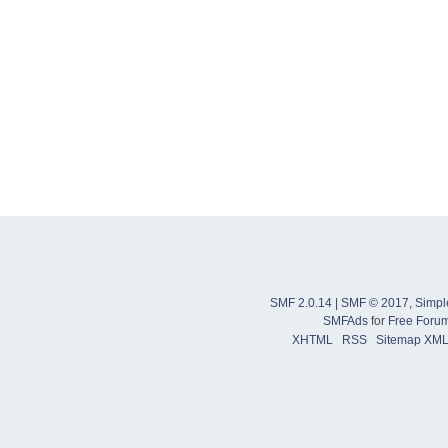
SMF 2.0.14
|
SMF © 2017
,
Simpl
SMFAds
for
Free Foru
XHTML
RSS
Sitemap XM