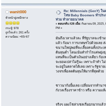
Re: Millennials (GenY) ในฝร
wanit000
โทษ Baby Boomers ทำประเ
หัวหน้าฝูงหมีกลาง
ท่วม ทำลายอนาคต
«
ตอบกลับ #26 เมื่อ:
กันยายน 09, 2025, 
PM »
กระทู้: 978
ถูกใจแล้ว: 261 ครั้ง
ความนิยม: +65/-67
มันถึงเวลาแล้วละ ที่รัฐบาลจะเข้า
แล้ว ก้อมา การเกตษรไปด้วยเลย ส่งน
ขนานใหญ่พอที่จะเลี้ยงคนทั้งประเ
ต้นทุนต่ำ โดนเน้นทำกำไรแค่พยุ่งธุ
แทนที่จะเป็นตัวเงินอย่างเดียว ก้อเ
จะยอมเปล่าไม่รู้นะ เพราะถ้าทำ ไม
จะอยู่ในตลาดได้เลย เพราะรัฐขาย
วงจรเพื่อลดต้นทุนให้มากที่สุดด้วย
ชาวนาก้อยิ้มเลย เปลี่ยนจากทำนาขอ
กังวลเรื่องราคาข้าว หรือ ความแห
จริงๆ แผงโชล่าเชลเริ่มถูกมากแล้