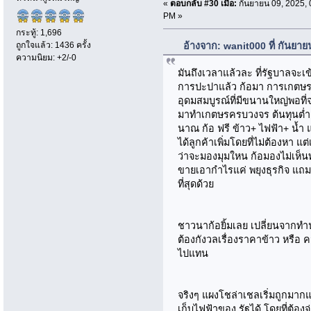
«
ตอบกลับ #30 เมื่อ:
กันยายน 09, 2025, 
PM »
กระทู้: 1,696
ถูกใจแล้ว: 1436 ครั้ง
อ้างจาก: wanit000 ที่ กันยา
ความนิยม: +2/-0
มันถึงเวลาแล้วละ ที่รัฐบาลจะเ
การปะปาแล้ว ก้อมา การเกตษรไป
อุดมสมบูรณ์ที่มีขนานใหญ่พอที่จ
มาทำเกตษรครบวงจร ต้นทุนต่ำ โ
นาณ ก้อ ฟรี ข้าว+ ไฟฟ้า+ น้ำ แ
ได้ลูกค้าเพิ่มโดยที่ไม่ต้องหา 
ว่าจะมองมุมใหน ก้อมองไม่เห็น
ขายเอากำไรแค่ พยุงธุรกิจ แถ
ที่สุดด้วย
ชาวนาก้อยิ้มเลย เปลี่ยนจากทำน
ต้องกังวลเรื่องราคาข้าว หรือ 
ไปแทน
จริงๆ แผงโชล่าเชลเริ่มถูกมาก
เก็บไฟฟ้าของ รัฐได้ โดยที่ต้