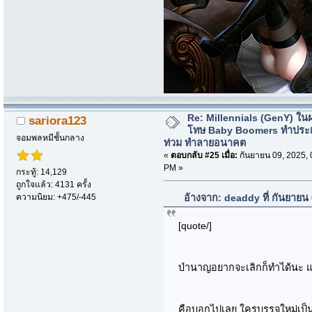
Re: Millennials (GenY) ในฝร
sariora123
โทษ Baby Boomers ทำประเ
จอมพลหมีชั้นกลาง
ท่วม ทำลายอนาคต
«
ตอบกลับ #25 เมื่อ:
กันยายน 09, 2025, 
PM »
กระทู้: 14,129
ถูกใจแล้ว: 4131 ครั้ง
ความนิยม: +475/-445
อ้างจาก: deaddy ที่ กันยายน
[quote/]
บำนาญอยากจะเลิกก็ทำได้นะ แต
คือบอกไปเลย ใครบรรจุใหม่เป็