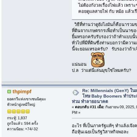
ไม่ต้องกังวลเรื่องไฟแล้ว เพรา
คอยดูแลสายไฟ กับ หม้อ แล้วเรี
วิธีที่ท่านว่าดูยังไงมันก็คือนารว
ที่ดินจากเกษตรกรเพื่อทำเป็นนาข
ยิ้มหรอกครับรับรองว่าถ้าทำแบบ
ทั่วไปที่มีที่ดินซึ่งท่านบอกว่ามี
นี้จะยอมเหรอครับ? รับรองว่าถ้าเจ้าห
แน่นอน
ป.ล ว่าแต่นี่เล่นมุขใช่ไหมครับ?
Re: Millennials (GenY) ในฝร
thpimpf
โทษ Baby Boomers ทำประเ
ยอดกวีแห่งเขาเซนนิคุมะ
ท่วม ทำลายอนาคต
หัวหน้าฝูงหมีใหญ่
«
ตอบกลับ #31 เมื่อ:
กันยายน 09, 2025, 
PM »
กระทู้: 1,837
ถูกใจแล้ว: 594 ครั้ง
อะไร ที่เป็นภาครัฐแท้ๆ ทำแล้งเจ๊งค
ความนิยม: +74/-32
ถือหุ้นเฉยเป็นรัฐวิสาหกิจพอละ