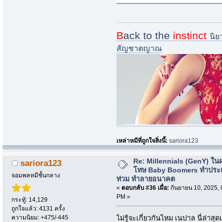
B
ack to the
instinct
นิย
สัญชาตญาณ
i.imgur.com/nQ73zsk-jpg
เหล่าหมีที่ถูกใจสิ่งนี้:
sariora123
Re: Millennials (GenY) ในฝร
sariora123
โทษ Baby Boomers ทำประเ
จอมพลหมีชั้นกลาง
ท่วม ทำลายอนาคต
«
ตอบกลับ #36 เมื่อ:
กันยายน 10, 2025, 
PM »
กระทู้: 14,129
ถูกใจแล้ว: 4131 ครั้ง
ความนิยม: +475/-445
ไม่รู้จะเกี่ยวกันไหม เนปาล นี่ล่า