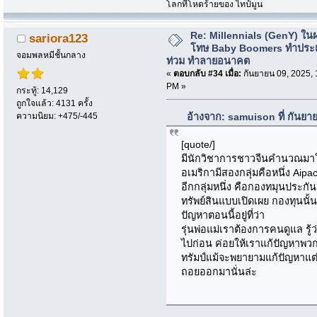
โลกที่โหดร้ายของ ไทป์มูน
Re: Millennials (GenY) ในฝร
sariora123
โทษ Baby Boomers ทำประเ
จอมพลหมีชั้นกลาง
ท่วม ทำลายอนาคต
«
ตอบกลับ #34 เมื่อ:
กันยายน 09, 2025, 
PM »
กระทู้: 14,129
ถูกใจแล้ว: 4131 ครั้ง
ความนิยม: +475/-445
อ้างจาก: samuison ที่ กันยา
[quote/]
มีนักวิชาการชาวจีนคำนวณมาให้ค
อเมริกามีสองกลุ่มคือหนึ่ง Aip
อีกกลุ่มหนึ่ง คือกองทมุนประกั
ทรัพย์สินแบบเปิดเผย กองทุนนั้
ปัญหาตอนนี้อยู่ที่ว่า
รุ่นพ่อแม่เราต้องการคนดูแล ร
ไปก่อน ค่อยให้เราแก้ปัญหาพวก
ทรัมป์แม้จะพยายามแก้ปัญหาแต
ถอยออกมานั่นล่ะ