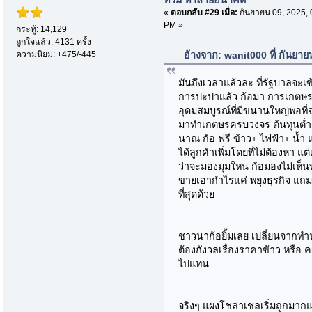
ท่วม ทำลายอนาคต
«
ตอบกลับ #29 เมื่อ:
กันยายน 09, 2025, 
PM »
กระทู้: 14,129
ถูกใจแล้ว: 4131 ครั้ง
ความนิยม: +475/-445
อ้างจาก: wanit000 ที่ กันยา
มันถึงเวลาแล้วละ ที่รัฐบาลจะเ
การปะปาแล้ว ก้อมา การเกตษรไป
อุดมสมบูรณ์ที่มีขนานใหญ่พอที่จ
มาทำเกตษรครบวงจร ต้นทุนต่ำ โ
นาณ ก้อ ฟรี ข้าว+ ไฟฟ้า+ น้ำ แ
ได้ลูกค้าเพิ่มโดยที่ไม่ต้องหา 
ว่าจะมองมุมใหน ก้อมองไม่เห็น
ขายเอากำไรแค่ พยุงธุรกิจ แถ
ที่สุดด้วย
ชาวนาก้อยิ้มเลย เปลี่ยนจากทำน
ต้องกังวลเรื่องราคาข้าว หรือ 
ไปแทน
จริงๆ แผงโชล่าเชลเริ่มถูกมาก