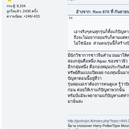
กระทู้: 9,334
ถูกใจแล้ว: 2430 ครั้ง
อ้างจาก: Rem 870 ที่ กันยาย
ความนิยม: +246/-433
เอาจริงๆคนทุกรุ่นก็ทั้งแก้ปัญ
ถึงจะไม่อยากยอมรับก็ตามแต่คนร
ไม่ใช่น้อย ส่วนคนรุ่นนี้ก็สร้
มีนักวิชาการชาวจีนคำนวณมาให้ครับ
สองกลุ่มคือหนึ่ง Aipac ของชาวยิว
อีกกลุ่มหนึ่ง คือกองทมุนประกันสั
ทรัพย์สินแบบเปิดเผย กองทุนนั้นมา
ปัญหาตอนนี้อยู่ที่ว่า
รุ่นพ่อแม่เราต้องการคนดูแล รู้ว
ก่อน ค่อยให้เราแก้ปัญหาพวกนั้น
ทรัมป์แม้จะพยายามแก้ปัญหาแต่ท
มานั่นล่ะ
http://goshujin.tk/index.php?topic=944.
นิยาย crossover Harry Potter/Type Moon