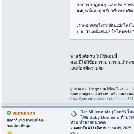
ก่อการกบฏแน่ๆ และประชาชนทั่ว
สมบูรณ์และถูกเรียกคืนท่านคิ
เจ้าหน้าที่รัฐไปยึดที่ดินเมื่อไ
ป.ล ว่าแต่นี่เล่นมุขใช่ไหมครับ
ฟาสซิสต์ครับ ไม่ใช่คอมมี่
คอมมี่ไม่มีข้อนารวม นารวมเกิดจา
แต่เสือกตีความผิด
ผู้กล้าอาณาจักรกุหลาบ
https://goshujin
ึคุณพ่อผมถูกเอาเงินจ้างฟาดหัว ผมเลยต้
https://goshujin.tk/index.php?topic
Re: Millennials (GenY) ในฝร
samuison
โทษ Baby Boomers ทำประเ
ยอดกวีแห่งเขาเซนนิคุมะ
ท่วม ทำลายอนาคต
จอมทัพหมีหนุ่ม
«
ตอบกลับ #33 เมื่อ:
กันยายน 09, 2025, 
PM »