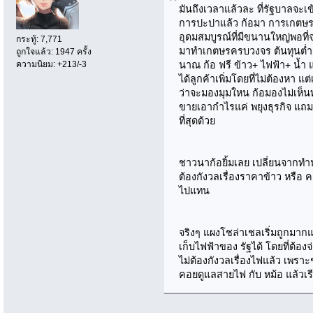
มันถึงเวลาแล้วละ ที่รัฐบาลจะเ
การปะปาแล้ว ก้อมา การเกตษรไป
อุดมสมบูรณ์ที่มีขนานใหญ่พอที่จ
กระทู้: 7,771
มาทำเกตษรครบวงจร ต้นทุนต่ำ โ
ถูกใจแล้ว: 1947 ครั้ง
ความนิยม: +213/-3
นาณ ก้อ ฟรี ข้าว+ ไฟฟ้า+ น้ำ แ
ได้ลูกค้าเพิ่มโดยที่ไม่ต้องหา 
ว่าจะมองมุมใหน ก้อมองไม่เห็น
ขายเอากำไรแค่ พยุงธุรกิจ แถ
ที่สุดด้วย
ชาวนาก้อยิ้มเลย เปลี่ยนจากทำน
ต้องกังวลเรื่องราคาข้าว หรือ 
ไปแทน
จริงๆ แผงโชล่าเชลเริ่มถูกมาก
เก็บไฟฟ้าของ รัฐได้ โดยที่ต้
ไม่ต้องกังวลเรื่องไฟแล้ว เพรา
คอยดูแลสายไฟ กับ หม้อ แล้วเรี