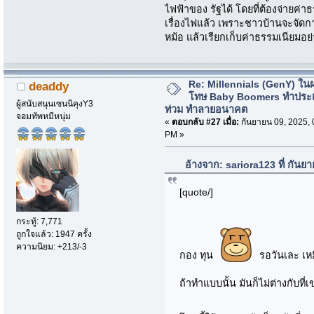
ไฟฟ้าของ รัฐได้ โดยที่ต้องจ่ายค
เรื่องไฟแล้ว เพราะชาวบ้านจะจัดก
หม้อ แล้วเรียกเก็บค่าธรรมเนียมอย่
Re: Millennials (GenY) ในฝร
deaddy
โทษ Baby Boomers ทำประเ
ผู้สนับสนุนเซนนิคุงY3
ท่วม ทำลายอนาคต
จอมทัพหมีหนุ่ม
«
ตอบกลับ #27 เมื่อ:
กันยายน 09, 2025, 
PM »
อ้างจาก: sariora123 ที่ กัน
[quote/]
กระทู้: 7,771
ถูกใจแล้ว: 1947 ครั้ง
ความนิยม: +213/-3
กอง ทุน
รอวันเละ เห
ถ้าทำแบบนั้น มันก็ไม่ต่างกับที