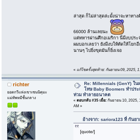
ล่าสุด ก็ไม่ล่าสุดล่ะมั้งน่าจะหาทา
66000 ล้านเลยนะ
แต่ทหารผ่านศึกอเมริกา นี่มีงบประ
ผมบอกเลยว่า ยังมีงบให้ตัดให้โยกอ
นานๆ ไปยิ่งขุดมันก็ยิ่งเจอ
«
แก้ไขครั้งสุดท้าย: กันยายน 09, 2025,
Re: Millennials (GenY) ในฝร
richter
โทษ Baby Boomers ทำประเ
ยอดกวีแห่งเขาเซนนิคุมะ
ท่วม ทำลายอนาคต
แม่ทัพหมีชั้นกลาง
«
ตอบกลับ #35 เมื่อ:
กันยายน 10, 2025, 
AM »
อ้างจาก: sariora123 ที่ กัน
[quote/]