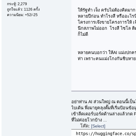
กระทู้: 2,279
ถูกใจแล้ว: 1126 ครั้ง
ให้รัฐทำ เจ็ง ครับไม่ต้องคิดมาก
ความนิยม: +52/-25
หลายปีก่อน ทำโรงสี หรืออะไรน
โครงการเจ๊งขายโครงการให้ เจ
นึกสภาพไม่ออก โรงสี ไซโล ติด
ก็ไม่ดี
หลายคนบอกว่า ให้AI แม่งปกค
ท่า เพราะคนแม่งโกงกันชิบหาย
อย่าท่าน AI ส่วนใหญ่ ณ ตอนนี้เป
ไบเด้น พึ่งมายุคลุงตั๊มที่เริ่มป้อนข
เข้าลีดเดอร์บอร์ดด้านล่างแล้วกด Po
ที่ไม่ค่อยโวกบ้าง ...
โค๊ด:
[Select]
https://huggingface.co/s