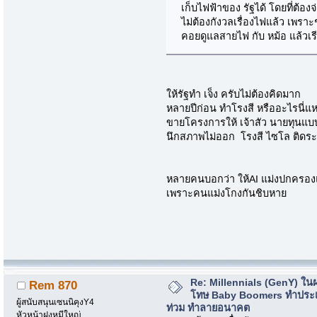
เก็บไฟฟ้าของ รัฐได้ โดยที่ต้
ไม่ต้องกังวลเรื่องไฟแล้ว เพรา
คอยดูแลสายไฟ กับ หม้อ แล้วเรี
ให้รัฐทำ เจ็ง ครับไม่ต้องคิดมาก
หลายปีก่อน ทำโรงสี หรืออะไรนี่แ
ขายโครงการให้ เจ้าสัว นายทุนแบ
นึกสภาพไม่ออก โรงสี ไซโล ติดระบบ
หลายคนบอกว่า ให้AI แม่งปกครอง
เพราะคนแม่งโกงกันชิบหาย
Re: Millennials (GenY) ในฝร
Rem 870
โทษ Baby Boomers ทำประเ
ผู้สนับสนุนเซนนิคุงY4
ท่วม ทำลายอนาคต
หัวหน้าฝูงหมีใหญ่