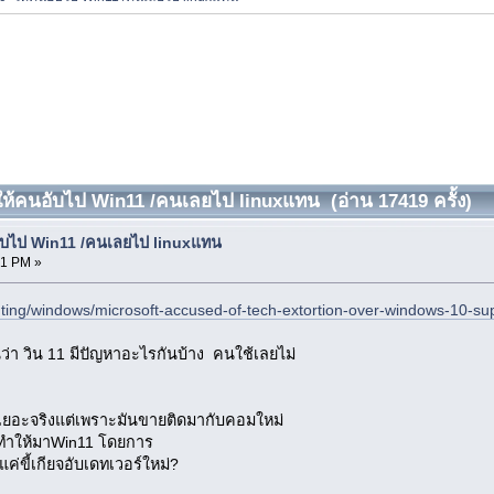
ให้คนอับไป Win11 /คนเลยไป linuxแทน (อ่าน 17419 ครั้ง)
ับไป Win11 /คนเลยไป linuxแทน
21 PM »
ting/windows/microsoft-accused-of-tech-extortion-over-windows-10-sup
ันว่า วิน 11 มีปัญหาอะไรกันบ้าง คนใช้เลยไม่
เยอะจริงแต่เพราะมันขายติดมากับคอมใหม่
ทำให้มาWin11 โดยการ
ค่ขี้เกียจอับเดทเวอร์ใหม่?