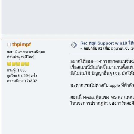
Re: หยุด Support win10 ให
thpimpf
«
ตอบกลับ #1 เมื่อ:
มิถุนายน 05, 
ยอดกวีแห่งเขาเซนนิคุมะ
หัวหน้าฝูงหมีใหญ่
อยากได้ยอด--->การตลาดแบบจับฉ่าย(เจ
เรื่องแบบนี่มันเกิดขึ้นมานานตั้งแ
กระทู้: 1,836
ยังไม่นับใช้ ปัญญาอื่นๆ เช่น บั
ถูกใจแล้ว: 594 ครั้ง
ความนิยม: +74/-32
ชะตากรรมไม่ต่างกับ apple ที่ทำต
ตอนนี้ Nvidia หุ้นแซง MS ละ แต่คุ่
ไหนจะการปรากฏตัวของการ์ดจอจีน ท