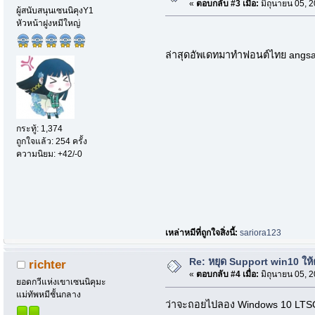
«
ตอบกลับ #3 เมื่อ:
มิถุนายน 05, 
ผู้สนับสนุนเซนนิคุงY1
หัวหน้าฝูงหมีใหญ่
ล่าสุดอัพเดทมาทำฟอนต์ไทย angsa
กระทู้: 1,374
ถูกใจแล้ว: 254 ครั้ง
ความนิยม: +42/-0
เหล่าหมีที่ถูกใจสิ่งนี้:
sariora123
Re: หยุด Support win10 ให
richter
«
ตอบกลับ #4 เมื่อ:
มิถุนายน 05, 
ยอดกวีแห่งเขาเซนนิคุมะ
แม่ทัพหมีชั้นกลาง
ว่าจะถอยไปลอง Windows 10 LTSC อ