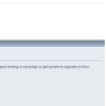
port-ending-in-campaign-to-get-people-to-upgrade-to-linux