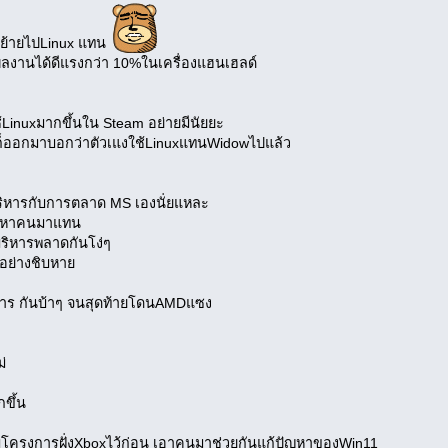
าย ย้ายไปLinux แทน
ผลงานได้ดีแรงกว่า 10%ในเครื่องแฮนเฮลด์
ใช้Linuxมากขึ้นใน Steam อย่ายมีนัยยะ
ก็ออกมาบอกว่าตัวเแงใช้LinuxแทนWidowไปแล้ว
บริหารกับการตลาด MS เองนั่ยแหละ
ลด หาคนมาแทน
บริหารพลาดกันโง่ๆ
กอย่างชิบหาย
หาร กันบ้าๆ จนสุดท้ายโดนAMDแซง
ม่
ขึ้น
พับโครงการฝั่งXboxไว้ก่อน เอาคนมาช่วยกันแก้ปัญหาของWin11