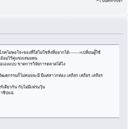
บันทึกการเข้า
่พอใจ+ของที่ใส่ไม่ใช่สิ่งที่อยากได้------->เปลี่ยนผูํ้ใช้
งอ้อมไร้คู่แข่งเสมอตน
งเออเองแบบ ขาดการวิจัยการตลาดได้ไง
ฒตกรรมก็ไม่ค่อยจะมี มีแต่สาวกท่อง เสถียร เสถียร เสถียร
์เดียวกัน กับไม่มีเฟรมวุ้น
าชิปแน่