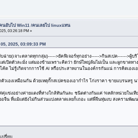
้คนอับไป Win11 /คนเลยไป linuxแทน
2025, 03:26:18 PM »
น 05, 2025, 03:09:33 PM
(เจาะตลาดทุกกลุ่ม)----->ยัคฟิเจอร์ทุกอย่าง----->กินสเปค------>ผู้บริโภคไม
้งแต่เปิดตัวละมั่ง แต่มองข้ามเพราะคิดว่า ยักษ์ใหญ่ล้มไม่เป็น และผูกขาดทา
 บัคโค้ด ไม่รู้เกิดจากการใช้ AI หรือประสาทงานในองค์กรกันแน่ การคิดเอ
ทำตัวเองเหมือนกัน ด้วยเหตุกั๊กสเปคของเอากำไร โก่งราคา ขายแบรนหรู นวั
่คุ่แข่งอย่างค่ายแดงที่ห่างใกล้ทันกันละ ชนิดต่างกันแค่ %หลักหน่วยในเทียร
น ที่แม้แต่ยังไม่กินส่วนแบ่งตลาดเลยก็เถอะ แต่พี่จีนทุ่มงบ สงครามพัฒน
ปรี่ยบ