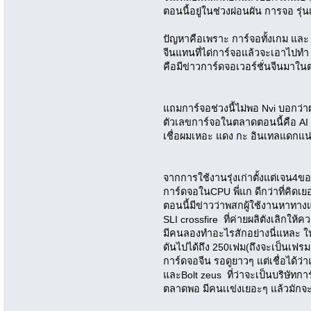
ตอนนี้อยู่ในช่วงผ่อนผัน การจอ รุ่
ปัญหาคือเพราะ การ์จอทั้งเกม แ
จีนแทนที่ได่การ์จอแล้วจะเอาไปท
คือมีข่าวการ์ดจอเวอร์ชั่นจีนมาใ
แถมการ์จอช่วงนี้ไม่พอ Nvi บอกว่า
ตัวเลขการ์จอในตลาดตอนนี้คือ A
เชื่อผมเหอะ แดง กะ อินเทลแดก
จากการใช้งานรุ่งเก่าตั้งแต่เจน4ขอ
การ์ดจอในCPU พี่แก ดีกว่าที่คิดเยอ
ตอนนี้มีข่าวว่าพสกผู้ใช้งานหาทาง
SLI crossfire ที่ค่ายผลิตังเลิกให
มีคนลองทำอะไรสักอย่างนี่แหละ ในเ
ดันไปได้ถึง 250เฟม(ถึงจะเป็นเฟร
การ์ดจอจีน รอดูยาวๆ แต่เชื่อได้ว่
และBolt zeus ที่ว่าจะเป็นบริษัทการ
ตลาดพอ มีคนเเข่งเยอะๆ แล้วมักจ