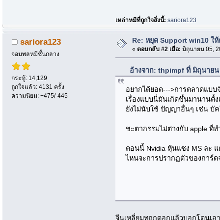
เหล่าหมีที่ถูกใจสิ่งนี้:
sariora123
Re: หยุด Support win10 ให
sariora123
«
ตอบกลับ #2 เมื่อ:
มิถุนายน 05, 
จอมพลหมีชั้นกลาง
อ้างจาก: thpimpf ที่ มิถุนาย
กระทู้: 14,129
ถูกใจแล้ว: 4131 ครั้ง
อยากได้ยอด--->การตลาดแบบจับฉ่าย
ความนิยม: +475/-445
เรื่องแบบนี่มันเกิดขึ้นมานานตั
ยังไม่นับใช้ ปัญญาอื่นๆ เช่น
ชะตากรรมไม่ต่างกับ apple ที่
ตอนนี้ Nvidia หุ้นแซง MS ละ แต
ไหนจะการปรากฏตัวของการ์ดจอจี
จีนเหลี่ยมทถกดอกแล้วบอกโดนเอาเ