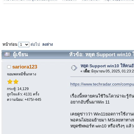
หน้าก่อน
ต่อไป
ลงล่าง
ผู้เขียน
หัวข้อ: หยุด Support win10 
หยุด Support win10 ให้คนอ
sariora123
«
เมื่อ:
มิถุนายน 05, 2025, 01:23:
จอมพลหมีชั้นกลาง
https://www.techradar.com/compu
กระทู้: 14,129
ถูกใจแล้ว: 4131 ครั้ง
เรื่องนี้หลายคนใช้วินโดวน่าจะรู้ก
ความนิยม: +475/-445
อยากอับขึ้นมาWin 11
เคยดูข่าวว่า Win11ยอดการใช้งาน
พอคนไม่ยอมย้ายมา MSเลยหาทาง
หยุดซัพพอร์ท win10 หรือจริงๆ แล้วแ