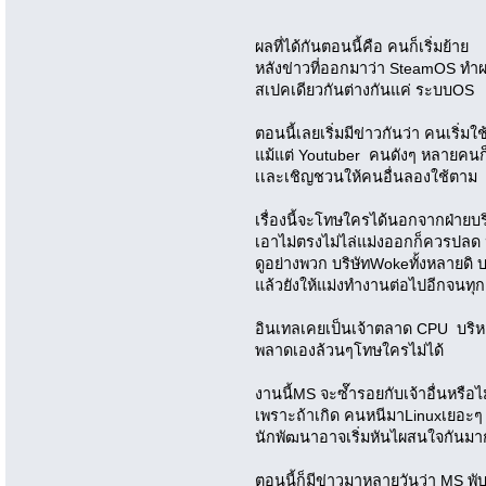
ผลที่ได้กันตอนนี้คือ คนก็เริ่มย้
หลังข่าวที่ออกมาว่า SteamOS ทำ
สเปคเดียวกันต่างกันแค่ ระบบOS
ตอนนี้เลยเริ่มมีข่าวกันว่า คนเริ่ม
แม้แต่ Youtuber คนดังๆ หลายคน
เเละเชิญชวนให้คนอื่นลองใช้ตาม
เรื่องนี้จะโทษใครได้นอกจากฝ่าย
เอาไม่ตรงไม่ไล่แม่งออกก็ควรป
ดูอย่างพวก บริษัทWokeทั้งหลายดิ 
แล้วยังให้แม่งทำงานต่อไปอีกจนทุ
อินเทลเคยเป็นเจ้าตลาด CPU บริ
พลาดเองล้วนๆโทษใครไม่ได้
งานนี้MS จะซ๊ำรอยกับเจ้าอื่นหรือไ
เพราะถ้าเกิด คนหนีมาLinuxเยอะๆ
นักพัฒนาอาจเริ่มหันไผสนใจกันมาก
ตอนนี้ก็มีข่าวมาหลายวันว่า MS 