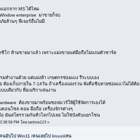
ลดแอกจาก MS ได้ไหม
 Window enterprise มาขายก็จบ
ยล้วนๆ ฟีเจอร์อื่นไม่มี
กซิโก ห้ามขายมาแล้ว เพราะแม่งขายแต่มือถือไม่แถมตัวชาร์ด
มทำงานด้วย แต่แม่งห้า เกษตกรซ่อมเแง รีระบบเอง
คือ ต้องเก็บภายใน 7-14วัน ถ้าเครื่องแม่งรวน พังคือชิบหายซ่อมเแวไม่ได้ต้
บบเดียวกับ ที่อเมริกาเล่นงาน
rdware ต้องขายมาพร้อมซอฟแวร์ให้ผู้ใช้จัดการเองได้
กมคอนโซล คอม มือถือ เครื่องจักรต่างๆ
ือ มันสโตรรวมกันทั่วโลกไปเลย ไม่ใช่บังคับแยกโซน
, 03:38:58 PM โดย sariora123
»
้คนอับไป Win11 /คนเลยไป linuxแทน