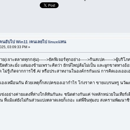
้คนอับไป Win11 /คนเลยไป linuxแทน
2025, 03:09:33 PM »
าะตลาดทุกกลุ่ม)----->ยัคฟิเจอร์ทุกอย่าง----->กินสเปค------>ผู้บริโภคไม่พอ
ต่เปิดตัวละมั่ง แต่มองข้ามเพราะคิดว่า ยักษ์ใหญ่ล้มไม่เป็น และผูกขาดทางอ้
คโค้ด ไม่รู้เกิดจากการใช้ AI หรือประสาทงานในองค์กรกันแน่ การคิดเองเอ
ัวเองเหมือนกัน ด้วยเหตุกั๊กสเปคของเอากำไร โก่งราคา ขายแบรนหรู นวัฒตก
แข่งอย่างค่ายแดงที่ห่างใกล้ทันกันละ ชนิดต่างกันแค่ %หลักหน่วยในเทียร์เดี
ี่แม้แต่ยังไม่กินส่วนแบ่งตลาดเลยก็เถอะ แต่พี่จีนทุ่มงบ สงครามพัฒนาชิ