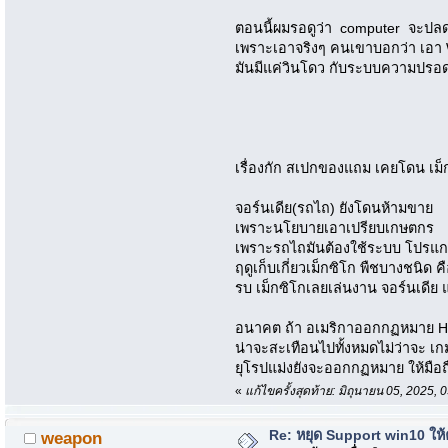
ตอนนี้ผมรอดูว่า computer จะป
เพราะเอาจริงๆ คนเขาบอกว่า เอา
มันมีแค่วินโดว กับระบบความปรอดภั
เรื่องกัก สเปกของแถม เคยโดน เม็
จอร์นเดีย(รถไถ) ยังโดนห้ามขาย
เพราะนโยบายเอาเปรียบเกษตกร
เพราะรถไถมันต้องใช้ระบบ โปรแกร
ฤดูเก็บเกี่ยวเม็กซิโก พืชบางชนิด 
รบ เม็กซิโกเลยเล่นงาน จอร์นเดีย แ
อนาคต ถ้า อเมริกาออกกฏหมาย Ha
น่าจะสะเทือนไปทั้งหมดไม่ว่าจะ เ
ยุโรปแม่งยังจะออกกฏหมาย ให้มือถ
«
แก้ไขครั้งสุดท้าย: มิถุนายน 05, 2025
Re: หยุด Support win10 ให
weapon