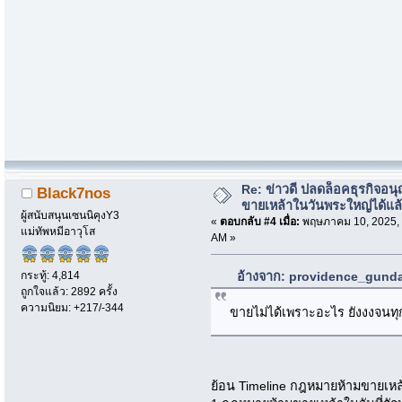
Re: ข่าวดี ปลดล็อคธุรกิจอนุ
Black7nos
ขายเหล้าในวันพระใหญ่ได้แล
ผู้สนับสนุนเซนนิคุงY3
«
ตอบกลับ #4 เมื่อ:
พฤษภาคม 10, 2025, 
แม่ทัพหมีอาวุโส
AM »
กระทู้: 4,814
อ้างจาก: providence_gunda
ถูกใจแล้ว: 2892 ครั้ง
ความนิยม: +217/-344
ขายไม่ได้เพราะอะไร ยังงงจนทุก
ย้อน Timeline กฎหมายห้ามขายเหล