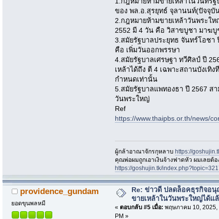
1.กฎหมายห้ามขายเหล้าในวันที่รั
ของ พล.อ.สุรยุทธ์ จุลานนท์(ปัจจุ
2.กฎหมายห้ามขายเหล้าวันพระใหญ่ เร
2552 มี 4 วัน คือ วิสาขบูชา มาฆ
3.สมัยรัฐบาลประยุทธ จันทร์โอชา ปี
คือ เพิ่มวันออกพรรษา
4.สมัยรัฐบาลเศรษฐา ทวีศิลป์ ปี 
เหล้าได้ถึง ตี 4 เฉพาะสถานบังเทิงที
กำหนดเท่านั้น
5.สมัยรัฐบาลแพทองธา ปี 2567 ส
วันพระใหญ่
Ref
https://www.thaipbs.or.th/news/c
ผู้กล้าอาณาจักรกุหลาบ
https://goshujin
ึคุณพ่อผมถูกเอาเงินจ้างฟาดหัว ผมเลยต้
https://goshujin.tk/index.php?topic
Re: ข่าวดี ปลดล็อคธุรกิจอนุ
providence_gundam
ขายเหล้าในวันพระใหญ่ได้แล
ยอดขุนพลหมี
«
ตอบกลับ #5 เมื่อ:
พฤษภาคม 10, 2025, 
PM »