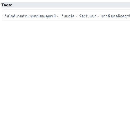
Tags:
เว็บไซต์นายท่าน::ชุมชนของคุณหมี
»
เว็บบอร์ด
»
ห้องรับแขก
»
ข่าวดี ปลดล็อคธุร