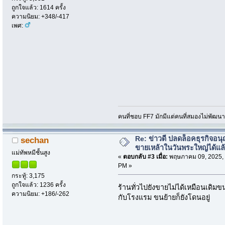
ถูกใจแล้ว: 1614 ครั้ง
ความนิยม: +348/-417
เพศ:
คนที่ชอบ FF7 มักมีแต่คนที่สมองไม่พัฒน
Re: ข่าวดี ปลดล็อคธุรกิจอนุ
sechan
ขายเหล้าในวันพระใหญ่ได้แล
แม่ทัพหมีชั้นสูง
«
ตอบกลับ #3 เมื่อ:
พฤษภาคม 09, 2025, 
PM »
กระทู้: 3,175
ถูกใจแล้ว: 1236 ครั้ง
ร้านทั่วไปยังขายไม่ได้เหมือนเดิมขน
ความนิยม: +186/-262
กับโรงแรม ขนย้ายก็ยังโดนอยู่