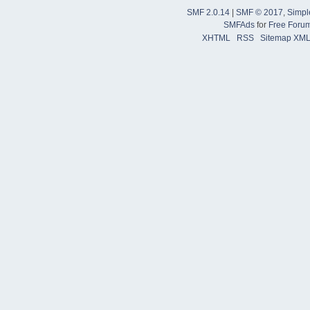
SMF 2.0.14
|
SMF © 2017
,
Simpl
SMFAds
for
Free Foru
XHTML
RSS
Sitemap XM