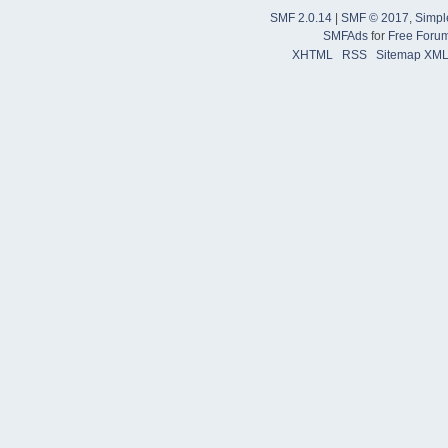
SMF 2.0.14
|
SMF © 2017
,
Simpl
SMFAds
for
Free Foru
XHTML
RSS
Sitemap XM