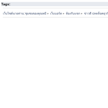
Tags:
เว็บไซต์นายท่าน::ชุมชนของคุณหมี
»
เว็บบอร์ด
»
ห้องรับแขก
»
ข่าวดี ปลดล็อคธุร