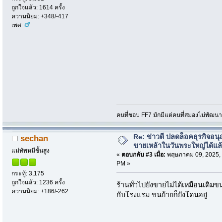
ถูกใจแล้ว: 1614 ครั้ง
ความนิยม: +348/-417
เพศ:
คนที่ชอบ FF7 มักมีแต่คนที่สมองไม่พัฒน
Re: ข่าวดี ปลดล็อคธุรกิจอนุ
sechan
ขายเหล้าในวันพระใหญ่ได้แล
แม่ทัพหมีชั้นสูง
«
ตอบกลับ #3 เมื่อ:
พฤษภาคม 09, 2025, 
PM »
กระทู้: 3,175
ถูกใจแล้ว: 1236 ครั้ง
ร้านทั่วไปยังขายไม่ได้เหมือนเดิมขน
ความนิยม: +186/-262
กับโรงแรม ขนย้ายก็ยังโดนอยู่