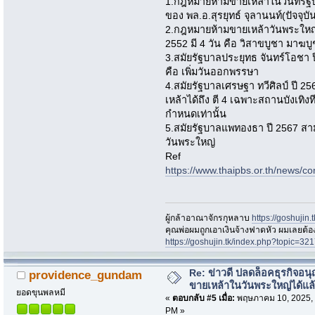
1.กฎหมายห้ามขายเหล้าในวันที่รั
ของ พล.อ.สุรยุทธ์ จุลานนท์(ปัจจุ
2.กฎหมายห้ามขายเหล้าวันพระใหญ่ เร
2552 มี 4 วัน คือ วิสาขบูชา มาฆ
3.สมัยรัฐบาลประยุทธ จันทร์โอชา ปี
คือ เพิ่มวันออกพรรษา
4.สมัยรัฐบาลเศรษฐา ทวีศิลป์ ปี 
เหล้าได้ถึง ตี 4 เฉพาะสถานบังเทิงที
กำหนดเท่านั้น
5.สมัยรัฐบาลแพทองธา ปี 2567 ส
วันพระใหญ่
Ref
https://www.thaipbs.or.th/news/c
ผู้กล้าอาณาจักรกุหลาบ
https://goshujin
ึคุณพ่อผมถูกเอาเงินจ้างฟาดหัว ผมเลยต้
https://goshujin.tk/index.php?topic
Re: ข่าวดี ปลดล็อคธุรกิจอนุ
providence_gundam
ขายเหล้าในวันพระใหญ่ได้แล
ยอดขุนพลหมี
«
ตอบกลับ #5 เมื่อ:
พฤษภาคม 10, 2025, 
PM »